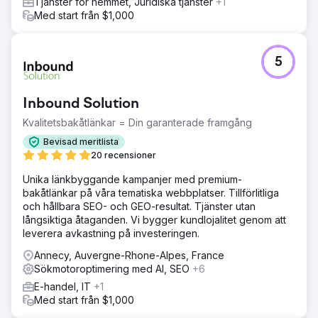
Tjänster för hemmet, Juridiska tjänster
+1
Med start från $1,000
5
Inbound Solution
Kvalitetsbakåtlänkar = Din garanterade framgång
Bevisad meritlista
20 recensioner
Unika länkbyggande kampanjer med premium-
bakåtlänkar på våra tematiska webbplatser. Tillförlitliga
och hållbara SEO- och GEO-resultat. Tjänster utan
långsiktiga åtaganden. Vi bygger kundlojalitet genom att
leverera avkastning på investeringen.
Annecy, Auvergne-Rhone-Alpes, France
Sökmotoroptimering med AI, SEO
+6
E-handel, IT
+1
Med start från $1,000