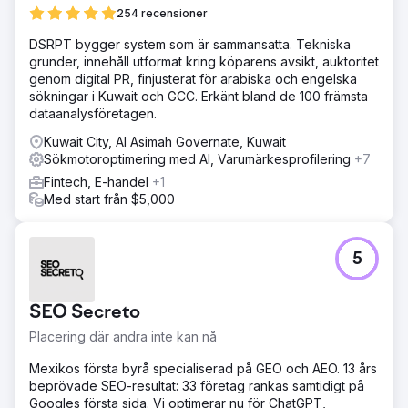
254 recensioner
DSRPT bygger system som är sammansatta. Tekniska
grunder, innehåll utformat kring köparens avsikt, auktoritet
genom digital PR, finjusterat för arabiska och engelska
sökningar i Kuwait och GCC. Erkänt bland de 100 främsta
dataanalysföretagen.
Kuwait City, Al Asimah Governate, Kuwait
Sökmotoroptimering med AI, Varumärkesprofilering
+7
Fintech, E-handel
+1
Med start från $5,000
5
SEO Secreto
Placering där andra inte kan nå
Mexikos första byrå specialiserad på GEO och AEO. 13 års
beprövade SEO-resultat: 33 företag rankas samtidigt på
Googles första sida. Vi optimerar nu för ChatGPT,