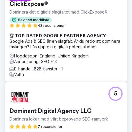
ClickExpose®
Dominera det digitala slagfältet med ClickExpose®
Bevisad meritlista
43 recensioner
🏆 𝗧𝗢𝗣-𝗥𝗔𝗧𝗘𝗗 𝗚𝗢𝗢𝗚𝗟𝗘 𝗣𝗔𝗥𝗧𝗡𝗘𝗥 𝗔𝗚𝗘𝗡𝗖𝗬 -
Google Ads & SEO är en slagfält. Är du redo att dominera
tävlingen? Lås upp din digitala potential idag!
Hoddesdon, England, United Kingdom
Annonsering, SEO
+13
E-handel, B2B-tjänster
+1
Valfri
5
Dominant Digital Agency LLC
Dominera lokalt med vårt beprövade SEO-ramverk
7 recensioner