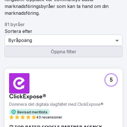
marknadsföringsbyråer som kan ta hand om din
marknadsföring.
81 byråer
Sortera efter
Byråpoäng
Öppna filter
5
ClickExpose®
Dominera det digitala slagfältet med ClickExpose®
Bevisad meritlista
43 recensioner
🏆 𝗧𝗢𝗣-𝗥𝗔𝗧𝗘𝗗 𝗚𝗢𝗢𝗚𝗟𝗘 𝗣𝗔𝗥𝗧𝗡𝗘𝗥 𝗔𝗚𝗘𝗡𝗖𝗬 -