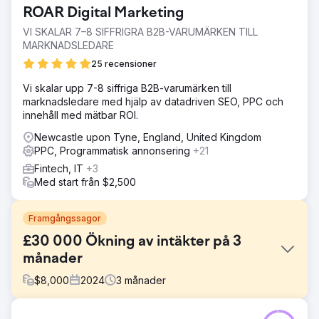
ROAR Digital Marketing
VI SKALAR 7–8 SIFFRIGRA B2B-VARUMÄRKEN TILL
MARKNADSLEDARE
25 recensioner
Vi skalar upp 7-8 siffriga B2B-varumärken till
marknadsledare med hjälp av datadriven SEO, PPC och
innehåll med mätbar ROI.
Newcastle upon Tyne, England, United Kingdom
PPC, Programmatisk annonsering
+21
Fintech, IT
+3
Med start från $2,500
Framgångssagor
£30 000 Ökning av intäkter på 3
månader
$
8,000
2024
3
månader
Utmaning