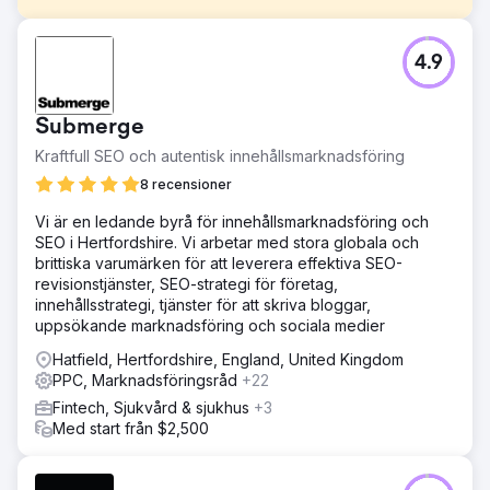
Utmaning
4.9
En walesisk uniformsleverantör strävade efter att
penetrera den europeiska marknaden. Vi hade redan kört
deras Google Ads-kampanjer med en minsta avkastning
Submerge
på 4x som mål. De strävade efter att katapultera sitt
varumärke över hela kontinenten med hjälp av Microsoft
Kraftfull SEO och autentisk innehållsmarknadsföring
Ads och bad oss skapa allt från grunden.
8 recensioner
Lösning
Vi är en ledande byrå för innehållsmarknadsföring och
Vi använde mycket av vår expertis och erfarenhet från
SEO i Hertfordshire. Vi arbetar med stora globala och
Google Ads med den kontextuella kunskap som behövs
brittiska varumärken för att leverera effektiva SEO-
för att anpassa oss till nya målgrupper och demografi på
revisionstjänster, SEO-strategi för företag,
Microsoft Ads. Vi hade en helt annan strategi än Google
innehållsstrategi, tjänster för att skriva bloggar,
Ads, men vi var nöjda med ett liknande resultat.
uppsökande marknadsföring och sociala medier
Resultat
Hatfield, Hertfordshire, England, United Kingdom
Inom sex månader genererade vårt strategiska
PPC, Marknadsföringsråd
+22
reklaminitiativ över 250 000 USD i intäkter, vilket
konsekvent bibehöll ett minimum av 4x Return On Ad
Fintech, Sjukvård & sjukhus
+3
Spend (ROAS), ett bevis på vår metodiska strategi och
Med start från $2,500
vår omsorg om optimering hela tiden.