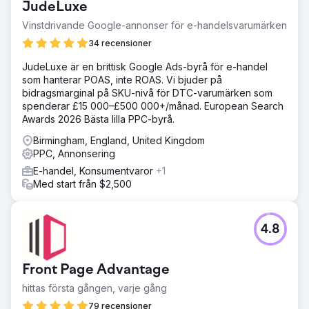
JudeLuxe
djupgående uppdateringar. Budgetplaneringen var
otydlig på grund av minimal dokumentation, så ett
Vinstdrivande Google-annonser för e-handelsvarumärken
transparent medieutgiftssystem förbättrade allokeringen.
34 recensioner
Höga översättningskostnader i Google Ads reducerades
genom att utnyttja maskinöversättning och partner på
JudeLuxe är en brittisk Google Ads-byrå för e-handel
marknaden, vilket sparade budget samtidigt som
som hanterar POAS, inte ROAS. Vi bjuder på
effektiviteten bibehölls.
bidragsmarginal på SKU-nivå för DTC-varumärken som
spenderar £15 000–£500 000+/månad. European Search
Lösning
Awards 2026 Bästa lilla PPC-byrå.
Clear Click strömlinjeformade Hubjects rapportering,
minskade ad hoc-förfrågningar med 40 % och
Birmingham, England, United Kingdom
förbättrade effektiviteten. Budgetplaneringen
PPC, Annonsering
optimerades med hjälp av datamodeller, vilket säkrade en
E-handel, Konsumentvaror
+1
extra £40K för digitala kanaler. Google Ads-
Med start från $2,500
översättningskostnaderna sänktes med 25 000 GBP
genom att fokusera på marknader med stora volymer och
omfördela besparingar till andra medier. En riktad Google
Ads-strategi ledde till en ökning med 610 % på årsbasis i
4.8
kundförvärv genom att förfina geografisk inriktning och
kontinuerlig optimering.
Front Page Advantage
Resultat
610 % ökning av nya kunder jämfört med föregående år.
hittas första gången, varje gång
40 000 pund sparas genom att införa budgetmodellering.
79 recensioner