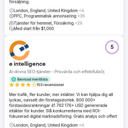
försäljning.
London, England, United Kingdom
+4
PPC, Programmatisk annonsering
+36
Tjänster för hemmet, Försäkring
+29
Med start från $1,000
5
e intelligence
AI-drivna SEO-tjänster - Prisvärda och effektfulla🚀
Bevisad meritlista
103 recensioner
Mer trafik, fler kunder, mer intäkter. Vi kan hjälpa dig att
lyckas, oavsett din företagsstorlek. 800 000+
förstasidesrankningar 41 762 176+ USD genererade
intäkter för kunder. Slå konkurrenterna med ROI-
fokuserad digital marknadsföring. Gratis analys och offert
London, England, United Kingdom
+4