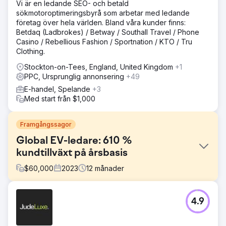
Vi är en ledande SEO- och betald
sökmotoroptimeringsbyrå som arbetar med ledande
företag över hela världen. Bland våra kunder finns:
Betdaq (Ladbrokes) / Betway / Southall Travel / Phone
Casino / Rebellious Fashion / Sportnation / KTO / Tru
Clothing.
Stockton-on-Tees, England, United Kingdom
+1
PPC, Ursprunglig annonsering
+49
E-handel, Spelande
+3
Med start från $1,000
Framgångssagor
Global EV-ledare: 610 %
kundtillväxt på årsbasis
$
60,000
2023
12
månader
Utmaning
4.9
Hubjects marknadsföringsrapporter var inkonsekventa
och saknade detaljer. Clear Click introducerade ett
strukturerat rapporteringsramverk för regelbundna,