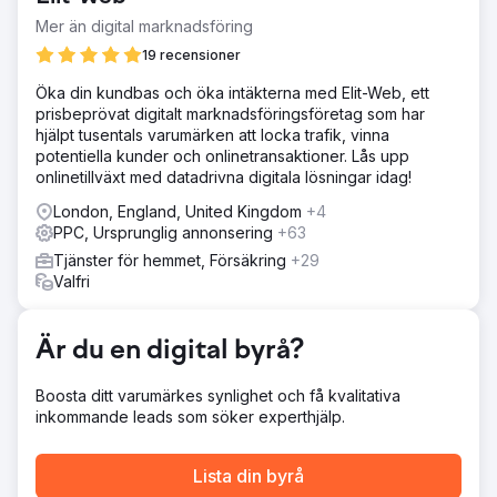
minska CAC.
Mer än digital marknadsföring
Lösning
19 recensioner
Vi fokuserade mycket på kvalitetsresultat, sänkning av
Öka din kundbas och öka intäkterna med Elit-Web, ett
CPC och förbättring av annonsrankningen, vilket
prisbeprövat digitalt marknadsföringsföretag som har
minskade förlorad visningsandel (mer trafik, mindre
hjälpt tusentals varumärken att locka trafik, vinna
kostnad). Vi förfinade sökord och bud, optimerade
potentiella kunder och onlinetransaktioner. Lås upp
annonser och justerade målgruppsinriktning för
onlinetillväxt med datadrivna digitala lösningar idag!
konverteringar av högre kvalitet, med kontinuerliga A/B-
tester för ständiga förbättringar.
London, England, United Kingdom
+4
PPC, Ursprunglig annonsering
+63
Resultat
Vår strategi ledde till +45 % ökning av klickfrekvensen
Tjänster för hemmet, Försäkring
+29
(CTR), +35 % minskning av kostnaden per konvertering
Valfri
och +40 % ökning av konverteringsfrekvensen. Dessa
förändringar höjde avsevärt deras leadskvalitet och
minskade deras totala marknadsföringsutgifter.
Är du en digital byrå?
Boosta ditt varumärkes synlighet och få kvalitativa
Gå till byråsida
inkommande leads som söker experthjälp.
Lista din byrå