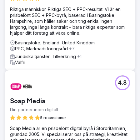
£25 000 sparas av de mest kostnadseffektiva
översättningstjänsterna.
Riktiga människor. Riktiga SEO + PPC-resultat. Vi är en
prisbelönt SEO + PPC-byrå, baserad i Basingstoke,
Hampshire, som håller saker och ting enkla. Ingen
Gå till byråsida
jargong, inga långa kontrakt – bara riktiga experter som
hjälper ditt företag att växa online.
Basingstoke, England, United Kingdom
PPC, Marknadsföringsråd
+7
Juridiska tjänster, Tillverkning
+1
Valfri
4.8
Soap Media
Din partner inom digitalt
5 recensioner
Soap Media är en prisbelönt digital byrå i Storbritannien,
grundad 2005. Vi specialiserar oss på strategi, kreativitet