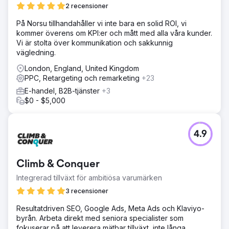
2 recensioner
På Norsu tillhandahåller vi inte bara en solid ROI, vi
kommer överens om KPI:er och mått med alla våra kunder.
Vi är stolta över kommunikation och sakkunnig
vägledning.
London, England, United Kingdom
PPC, Retargeting och remarketing
+23
E-handel, B2B-tjänster
+3
$0 - $5,000
4.9
Climb & Conquer
Integrerad tillväxt för ambitiösa varumärken
3 recensioner
Resultatdriven SEO, Google Ads, Meta Ads och Klaviyo-
byrån. Arbeta direkt med seniora specialister som
fokuserar på att leverera mätbar tillväxt, inte långa