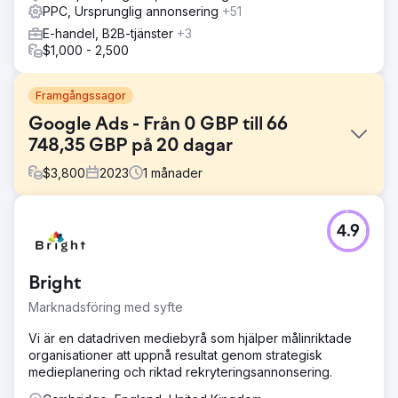
PPC, Ursprunglig annonsering
+51
E-handel, B2B-tjänster
+3
$1,000 - 2,500
Framgångssagor
Google Ads - Från 0 GBP till 66
748,35 GBP på 20 dagar
$
3,800
2023
1
månader
Utmaning
4.9
Innan deras Google Ads-kampanj kämpade Events
Company med låg synlighet, begränsad organisk trafik,
hård konkurrens och ineffektiv budgettilldelning. De stod
Bright
inför utmaningar att rikta in sig på rätt målgrupp,
inkonsekvent generering av potentiella kunder och
Marknadsföring med syfte
svårigheter att mäta avkastningen på investeringen. Med
eventbranschen
Vi är en datadriven mediebyrå som hjälper målinriktade
organisationer att uppnå resultat genom strategisk
Lösning
medieplanering och riktad rekryteringsannonsering.
Före Google Ads: The Events Company hade låg
söksynlighet, begränsad organisk trafik, starka