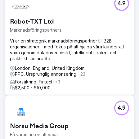
4.9
Vår klient är en ledande läkare inom funktionell medicin
som erbjuder en rad holistiska hälsotjänster. Kunden
efterfrågade våra organiska SEO- och PPC-
Robot-TXT Ltd
kampanjtjänster för att öka sin onlinenärvaro och
generera mer intäkter.
Marknadsföringspartners
Lösning
Vi är en strategisk marknadsföringspartner till B2B-
Vi genomförde omfattande forskning, optimerade
organisationer – med fokus på att hjälpa våra kunder att
inriktningssökord och lanserade en mycket fokuserad
växa genom datadriven insikt, intelligent strategi och
PPC-kampanj med hjälp av Google Ads. Dessutom
praktiskt samarbete.
skapade vi engagerande och informativt innehåll riktat
mot potentiella patienter och hälsoentusiaster, för att
London, England, United Kingdom
säkerställa anpassning till deras behov.
PPC, Ursprunglig annonsering
+23
Försäkring, Fintech
+3
Resultat
$2,500 - $10,000
£30 000 ökning av intäkter på 3 månader 45% ökning av
organisk trafik 50% ökning av nya patientbesök 35%
ökning av engagemang i sociala medier. Kunden
presenterades på framstående hälsa- och
4.9
friskvårdswebbplatser, vilket avsevärt stärkte deras
onlinenärvaro och rykte.
Norsu Media Group
Gå till byråsida
Få varumärken att växa