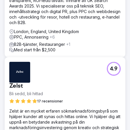
transparent, ROI-ledd tillväxt. Vinnare av UK Search
Awards 2025. Vi specialiserar oss på teknisk SEO,
innehållsstrategi och digital PR, plus PPC och webbdesign
och -utveckling för resor, hotell och restaurang, e-handel
och B2B.
London, England, United Kingdom
PPC, Annonsering
+6
B2B-tjänster, Restauranger
+1
Med start från $2,500
4.9
Zelst
Bli sedd, bli hittad
17 recensioner
Zelst är en mycket erfaren sökmarknadsföringsbyrå som
hjälper kunder att synas och hittas online. Vi hjälper dig att
uppnå en betydande avkastning på din
marknadsföringsinvestering genom kreativ och strategisk