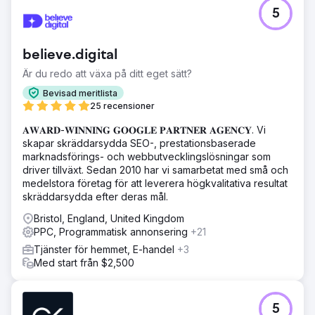
5
believe.digital
Är du redo att växa på ditt eget sätt?
Bevisad meritlista
25 recensioner
𝐀𝐖𝐀𝐑𝐃-𝐖𝐈𝐍𝐍𝐈𝐍𝐆 𝐆𝐎𝐎𝐆𝐋𝐄 𝐏𝐀𝐑𝐓𝐍𝐄𝐑 𝐀𝐆𝐄𝐍𝐂𝐘. Vi
skapar skräddarsydda SEO-, prestationsbaserade
marknadsförings- och webbutvecklingslösningar som
driver tillväxt. Sedan 2010 har vi samarbetat med små och
medelstora företag för att leverera högkvalitativa resultat
skräddarsydda efter deras mål.
Bristol, England, United Kingdom
PPC, Programmatisk annonsering
+21
Tjänster för hemmet, E-handel
+3
Med start från $2,500
5