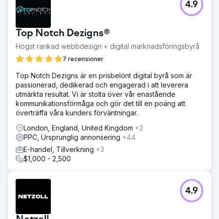
Gå till byråsida
4.9
Top Notch Dezigns®
Högst rankad webbdesign + digital marknadsföringsbyrå
7 recensioner
Top Notch Dezigns är en prisbelönt digital byrå som är
passionerad, dedikerad och engagerad i att leverera
utmärkta resultat. Vi är stolta över vår enastående
kommunikationsförmåga och gör det till en poäng att
överträffa våra kunders förväntningar.
London, England, United Kingdom
+2
PPC, Ursprunglig annonsering
+44
E-handel, Tillverkning
+3
$1,000 - 2,500
4.9