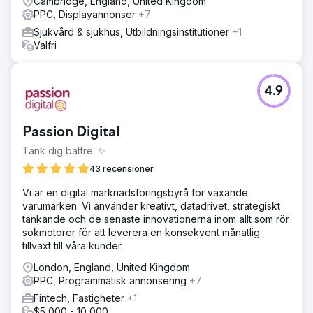
Cambridge, England, United Kingdom
konkurrenter, budgetproblem och inkonsekventa
PPC, Displayannonser
+7
potentiella kunder. Efter Google Ads: Förbättrad
Sjukvård & sjukhus, Utbildningsinstitutioner
+1
marknadsnärvaro, riktad trafik och ökade konverteringar.
Valfri
Resultat
Efter att ha implementerat Google Ads såg Events
Company en ökad framträdande plats på marknaden,
4.9
ökad riktad trafik, ökade konverteringar, konsekvent
generering av potentiella kunder och en accelererad
tillväxttakt. De övervann effektivt industriutmaningar och
Passion Digital
fick en konkurrensfördel.
Tänk dig bättre. ✨
43 recensioner
Gå till byråsida
Vi är en digital marknadsföringsbyrå för växande
varumärken. Vi använder kreativt, datadrivet, strategiskt
tänkande och de senaste innovationerna inom allt som rör
sökmotorer för att leverera en konsekvent månatlig
tillväxt till våra kunder.
London, England, United Kingdom
PPC, Programmatisk annonsering
+7
Fintech, Fastigheter
+1
$5,000 - 10,000