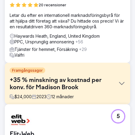
20 recensioner
Letar du efter en internationell marknadsföringsbyrå för
att hjälpa ditt företag att växa? Du hittade oss precis! Vi är
en resultatdriven 360-marknadsföringsbyrå.
Haywards Heath, England, United Kingdom
PPC, Ursprunglig annonsering
+56
Tjänster för hemmet, Försäkring
+29
Valfri
Framgångssagor
+35 % minskning av kostnad per
konv. för Madison Brook
$
24,000
2023
12
månader
Utmaning
5
Madison Brook International stod inför höga
kundanskaffningskostnader (CAC) och inkonsekvent
leadgenerering genom sina PPC-kampanjer. Deras mål
Elit-Web
var att öka synligheten, generera potentiella kunder och