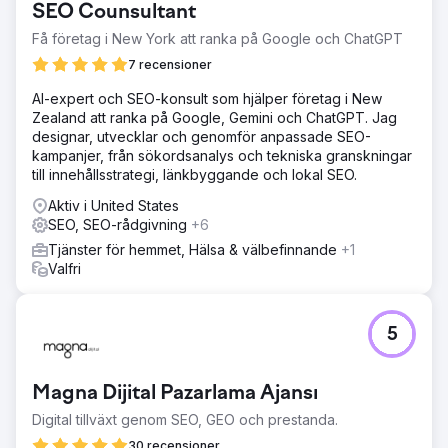
SEO Counsultant
synlighet, patientförfrågningar och hållbar organisk
tillväxt.
Få företag i New York att ranka på Google och ChatGPT
7 recensioner
Gå till byråsida
AI-expert och SEO-konsult som hjälper företag i New
Zealand att ranka på Google, Gemini och ChatGPT. Jag
designar, utvecklar och genomför anpassade SEO-
kampanjer, från sökordsanalys och tekniska granskningar
till innehållsstrategi, länkbyggande och lokal SEO.
Aktiv i United States
SEO, SEO-rådgivning
+6
Tjänster för hemmet, Hälsa & välbefinnande
+1
Valfri
5
Magna Dijital Pazarlama Ajansı
Digital tillväxt genom SEO, GEO och prestanda.
30 recensioner