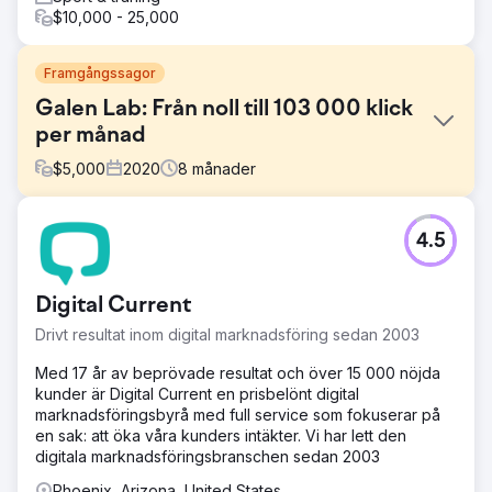
$10,000 - 25,000
Framgångssagor
Galen Lab: Från noll till 103 000 klick
per månad
$
5,000
2020
8
månader
Utmaning
4.5
När Galen Lab började samarbeta med Crabs Media för 6
år sedan hade varumärket nästan ingen organisk
synlighet eller webbplatstrafik. Företaget behövde en
Digital Current
stark digital grund, SEO- och GEO-struktur,
innehållsstrategi och en skalbar online-tillväxtplan för att
Drivt resultat inom digital marknadsföring sedan 2003
konkurrera på en alltmer konkurrensutsatt marknad för
hälso- och sjukvård och laboratorier.
Med 17 år av beprövade resultat och över 15 000 nöjda
kunder är Digital Current en prisbelönt digital
Lösning
marknadsföringsbyrå med full service som fokuserar på
Crabs Media utvecklade och hanterade den kompletta
en sak: att öka våra kunders intäkter. Vi har lett den
digitala tillväxtstrategin för Galen Lab. Vi byggde SEO-
digitala marknadsföringsbranschen sedan 2003
och GEO-fokuserade innehållssystem, optimerade
webbplatsens tekniska prestanda, förbättrade
Phoenix, Arizona, United States