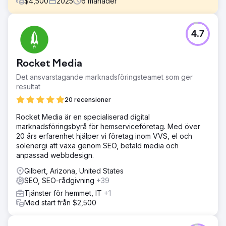
$
4,500
2025
6
månader
Utmaning
4.7
Vår kund är en ledande australisk husbilstillverkare som
kämpar med begränsad nykundsökning på grund av låg
varumärkeskännedom och digital närvaro.
Rocket Media
Lösning
Det ansvarstagande marknadsföringsteamet som ger
Vårt team genomförde en fullständig SEO-kampanj med
resultat
produktion av utbildningsinnehåll (bloggar, infografik,
videor) för att fånga köpare som undersöker husvagnar.
20 recensioner
Vi reviderade webbplatsen och produktsidor med
Rocket Media är en specialiserad digital
förbättrad text, struktur, SEO-förbättrad Google Business
marknadsföringsbyrå för hemserviceföretag. Med över
Profile för att öka synligheten i lokal sökning och
20 års erfarenhet hjälper vi företag inom VVS, el och
förbättrade tekniska SEO-faktorer. Vi utökade även deras
solenergi att växa genom SEO, betald media och
profil av bakåtlänkar.
anpassad webbdesign.
Resultat
Gilbert, Arizona, United States
Deras webbplats upplevde en ökning av organisk
SEO, SEO-rådgivning
+39
söktrafik på 344 % och en ökning av förfrågningar på 168
%.
Tjänster för hemmet, IT
+1
Med start från $2,500
Gå till byråsida