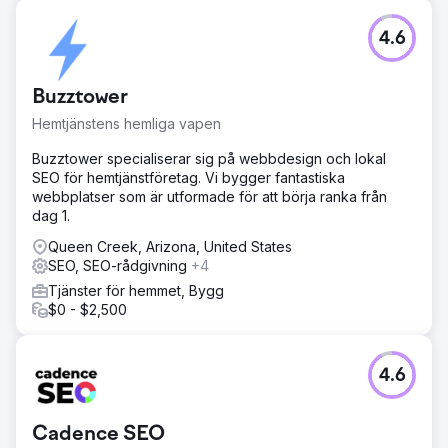
Singapore till den bredare Sydostasien-regionen.
4.6
Gå till byråsida
Buzztower
Hemtjänstens hemliga vapen
Buzztower specialiserar sig på webbdesign och lokal
SEO för hemtjänstföretag. Vi bygger fantastiska
webbplatser som är utformade för att börja ranka från
dag 1.
Queen Creek, Arizona, United States
SEO, SEO-rådgivning
+4
Tjänster för hemmet, Bygg
$0 - $2,500
4.6
Cadence SEO