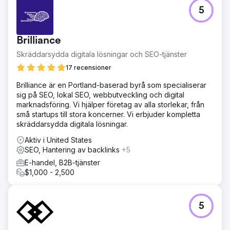
Utmaning
5
När Smile Hair Clinic först inledde ett samarbete med
Crabs Media för åtta år sedan hade varumärket nästan
ingen digital synlighet eller organisk trafik. Kliniken
Brilliance
behövde en fullständig digital transformation, inklusive
varumärkesbyggande, webbutveckling, SEO- och GEO-
Skräddarsydda digitala lösningar och SEO-tjänster
infrastruktur, innehållsstrategi och global
17 recensioner
onlinepositionering på en mycket konkurrensutsatt
marknad för hårtransplantationer.
Brilliance är en Portland-baserad byrå som specialiserar
sig på SEO, lokal SEO, webbutveckling och digital
Lösning
marknadsföring. Vi hjälper företag av alla storlekar, från
Crabs Media byggde och hanterade hela det digitala
små startups till stora koncerner. Vi erbjuder kompletta
ekosystemet från grunden. Vi utvecklade webbplatsen,
skräddarsydda digitala lösningar.
skapade SEO- och GEO-fokuserade innehållsstrategier,
optimerade teknisk prestanda, hanterade digitala
Aktiv i United States
annonskampanjer och stärkte klinikens internationella
SEO, Hantering av backlinks
+5
online-närvaro genom kontinuerliga tillväxtfokuserade
E-handel, B2B-tjänster
marknadsföringsstrategier.
$1,000 - 2,500
Resultat
Smile Hair Clinic förvandlades från ett varumärke med låg
synlighet till en globalt erkänd klinik med stark digital
5
auktoritet. Genom långsiktig SEO och GEO växte
webbplatsen från noll trafik till över 60 000 månatliga
klick, vilket genererade konsekvent internationell