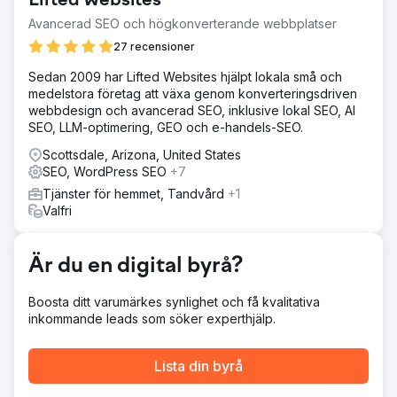
Lifted Websites
betalda sökkampanjer brände budgeten på
underpresterande sökord, och det fanns ingen
Avancerad SEO och högkonverterande webbplatser
helhetssyn som kopplade annonsutgifter till faktiska
27 recensioner
försäljningskvalificerade möjligheter. Kunden behövde en
strategisk partner för att identifiera vad som fungerade,
Sedan 2009 har Lifted Websites hjälpt lokala små och
minska det som inte gjorde det och bygga en hållbar
medelstora företag att växa genom konverteringsdriven
leadmotor – inte bara mer trafik, utan rätt trafik.
webbdesign och avancerad SEO, inklusive lokal SEO, AI
SEO, LLM-optimering, GEO och e-handels-SEO.
Lösning
Vi använde vår egenutvecklade "Business Radar"-teknik
Scottsdale, Arizona, United States
för holistisk spårning över hela tratten – och kopplade
SEO, WordPress SEO
+7
samman Google Ads, organisk sökning och CRM-data.
Tjänster för hemmet, Tandvård
+1
Detta gjorde det möjligt för oss att identifiera och
Valfri
eliminera underpresterande betalda sökord i en komplex
B2B-miljö. Vi flyttade sedan budgeten till sökord med hög
intention och förstärkte pengasökord organiskt genom
Är du en digital byrå?
riktad SEO. Kombinerat med lead nurturing-arbetsflöden
och kontinuerlig optimering byggde vi ett sammansatt
svänghjul snarare än en engångskampanj.
Boosta ditt varumärkes synlighet och få kvalitativa
inkommande leads som söker experthjälp.
Resultat
Vi överträffade målet med i genomsnitt 4,42 kvalificerade
leads per månad. Leadkvaliteten förbättrades avsevärt –
Lista din byrå
46 % av alla förfrågningar passade perfekt, en kraftig
ökning jämfört med föregående år. Försäljningsprocessen