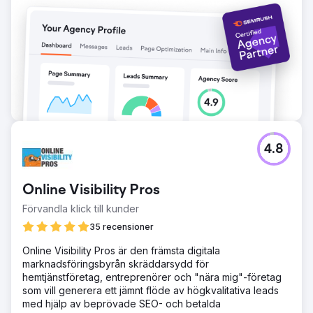
var fylld med sjusiffriga möjligheter. Viktigast av allt,
resultaten ökade över tid: förfrågningarna nådde
rekordnivåer, vilket visade på en hållbar svänghjulseffekt.
Kunden fick inte bara leads, utan ett beprövat, datadrivet
system för långsiktig B2B-tillväxt i organiska och betalda
kanaler.
Gå till byråsida
4.8
Online Visibility Pros
Förvandla klick till kunder
35 recensioner
Online Visibility Pros är den främsta digitala
marknadsföringsbyrån skräddarsydd för
hemtjänstföretag, entreprenörer och "nära mig"-företag
som vill generera ett jämnt flöde av högkvalitativa leads
med hjälp av beprövade SEO- och betalda