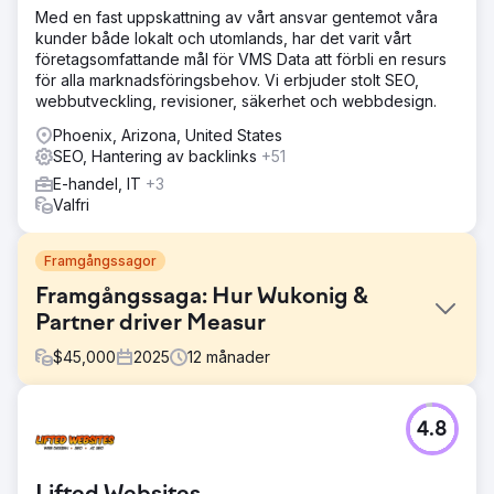
Med en fast uppskattning av vårt ansvar gentemot våra
kunder både lokalt och utomlands, har det varit vårt
företagsomfattande mål för VMS Data att förbli en resurs
för alla marknadsföringsbehov. Vi erbjuder stolt SEO,
webbutveckling, revisioner, säkerhet och webbdesign.
Phoenix, Arizona, United States
SEO, Hantering av backlinks
+51
E-handel, IT
+3
Valfri
Framgångssagor
Framgångssaga: Hur Wukonig &
Partner driver Measur
$
45,000
2025
12
månader
Utmaning
4.8
En B2B-kund med dyra erbjudanden genererade för få
kvalificerade leads för att upprätthålla tillväxten i pipeline.
Målet: minst fyra högkvalitativa leads per månad. Befintliga