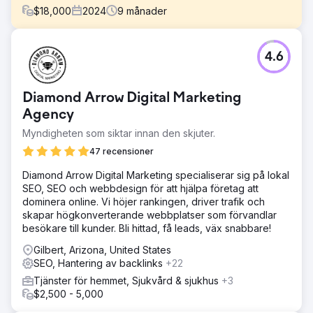
$
18,000
2024
9
månader
Utmaning
4.6
Vår kund var ett privat kardiovaskulärt sjukhus med flera
kliniker i Singapore som kämpade med lågt antal nya
patienter på grund av bristande synlighet online och en
Diamond Arrow Digital Marketing
konkurrensutsatt marknad.
Agency
Lösning
Myndigheten som siktar innan den skjuter.
Vi genomförde en fullständig SEO-kampanj för att stärka
deras närvaro i sökmotorer och lokala listningar: -
47 recensioner
Omfattande skapande av nya servicesidor och
kardiologifokuserat blogginnehåll om vanliga sökämnen
Diamond Arrow Digital Marketing specialiserar sig på lokal
per målgrupp. - Lokal SEO-optimering i alla klinikers
SEO, SEO och webbdesign för att hjälpa företag att
Google Business-profiler. Implementerade ett system för
dominera online. Vi höjer rankingen, driver trafik och
att begära recensioner för att öka patientrecensioner och
skapar högkonverterande webbplatser som förvandlar
förtroende. - Förbättringar av webbplatshastighet och
besökare till kunder. Bli hittad, få leads, väx snabbare!
teknisk SEO.
Gilbert, Arizona, United States
Resultat
SEO, Hantering av backlinks
+22
En ökning på 1954 % i organisk trafik åtföljd av
Tjänster för hemmet, Sjukvård & sjukhus
+3
motsvarande stark tillväxt av nya patienter. Detta gjorde
$2,500 - 5,000
det möjligt för kliniken att utöka sin patientbas från främst