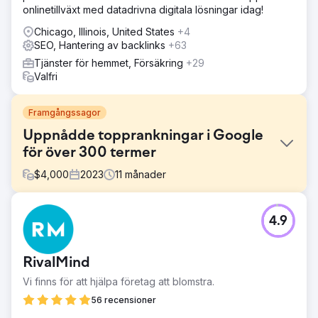
onlinetillväxt med datadrivna digitala lösningar idag!
Chicago, Illinois, United States
+4
SEO, Hantering av backlinks
+63
Tjänster för hemmet, Försäkring
+29
Valfri
Framgångssagor
Uppnådde topprankningar i Google
för över 300 termer
$
4,000
2023
11
månader
Utmaning
4.9
Den ledande vårdkoncernens webbplats stötte på flera
utmaningar som påverkade dess sökmotorrankning.
Problemen inkluderade otillräckliga tjänstebeskrivningar,
RivalMind
brist på utbildningsinnehåll, långsamma laddningstider och
dålig intern länkning, vilket alla bidrog till en suboptimal
Vi finns för att hjälpa företag att blomstra.
användarupplevelse.
56 recensioner
Lösning