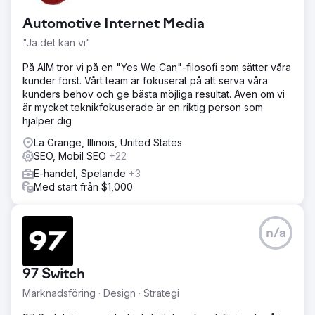
Deras tidigare webbplats led av föråldrad design,
Automotive Internet Media
besvärlig navigering och dålig sökmotorprestanda. Som
ett resultat av detta tyckte potentiella kunder att det var
"Ja det kan vi"
svårt att upptäcka sina erbjudanden
På AIM tror vi på en "Yes We Can"-filosofi som sätter våra
Lösning
kunder först. Vårt team är fokuserat på att serva våra
Vi började med att göra en omfattande analys av
kunders behov och ge bästa möjliga resultat. Även om vi
Trucklenders USAs hemsida och digitala närvaro. Vi insåg
är mycket teknikfokuserade är en riktig person som
att webbplatsen behövde en fullständig översyn - inte
hjälper dig
bara estetiskt, utan också strukturellt och tekniskt, för att
stödja en avancerad SEO-strategi.
La Grange, Illinois, United States
SEO, Mobil SEO
+22
Resultat
E-handel, Spelande
+3
Den nya Craft CMS-webbplatsen, tillsammans med vår
Med start från $1,000
riktade SEO-strategi, har dramatiskt förbättrat
Trucklenders USAs onlinenärvaro. Specifika resultat
inkluderar: 75 % ökning av organisk trafik YOY. I
genomsnitt 12 nya potentiella kunder/möjligheter per
n/a
månad och en dramatiskt förbättrad användarupplevelse.
97 Switch
Gå till byråsida
Marknadsföring · Design · Strategi