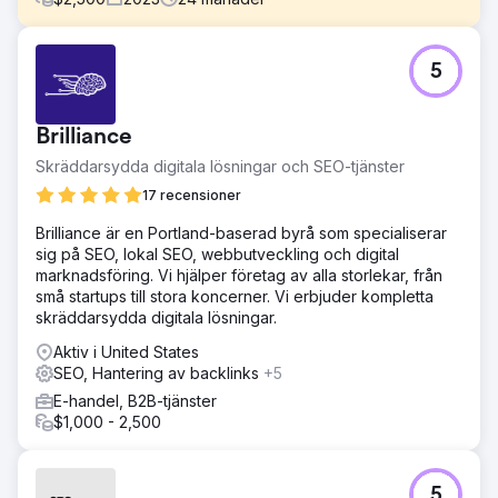
Utmaning
5
PacRes Mortgage kom till oss med ett tydligt mål: öka
organisk trafik, förbättra sökrankingen för viktiga
lånerelaterade termer och generera mer kvalificerade
Brilliance
leads via deras webbplats. Trots att de var en
väletablerad långivare, var deras synlighet på nätet inte
Skräddarsydda digitala lösningar och SEO-tjänster
lika med deras marknadsnärvaro. De konkurrerade i ett
17 recensioner
trångt landskap för finansiella tjänster och behövde en
SEO-strategi som skulle skilja dem åt – både lokalt och
Brilliance är en Portland-baserad byrå som specialiserar
nationellt.
sig på SEO, lokal SEO, webbutveckling och digital
marknadsföring. Vi hjälper företag av alla storlekar, från
Lösning
små startups till stora koncerner. Vi erbjuder kompletta
Vi började med en fullständig SEO-revision för att avslöja
skräddarsydda digitala lösningar.
tekniska problem och innehållsluckor. Vår strategi
inkluderade att förbättra webbplatsens hastighet, åtgärda
Aktiv i United States
genomsökningsfel, förbättra mobilanvändbarheten, inrikta
SEO, Hantering av backlinks
+5
sig på nyckelord för hypotekslån med hög avsikt,
E-handel, B2B-tjänster
optimera metadata och interna länkar, skapa användbart
$1,000 - 2,500
innehåll, öka lokal SEO för filialsidor och Google-profiler
och spåra resultat med GA4, GSC och SEMrush för
löpande rapportering.
5