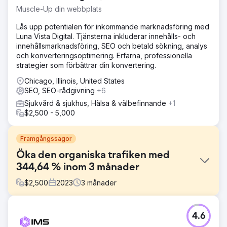
Muscle-Up din webbplats
Lås upp potentialen för inkommande marknadsföring med
Luna Vista Digital. Tjänsterna inkluderar innehålls- och
innehållsmarknadsföring, SEO och betald sökning, analys
och konverteringsoptimering. Erfarna, professionella
strategier som förbättrar din konvertering.
Chicago, Illinois, United States
SEO, SEO-rådgivning
+6
Sjukvård & sjukhus, Hälsa & välbefinnande
+1
$2,500 - 5,000
Framgångssagor
Öka den organiska trafiken med
344,64 % inom 3 månader
$
2,500
2023
3
månader
Utmaning
4.6
Kunden stod inför utmaningar med begränsad