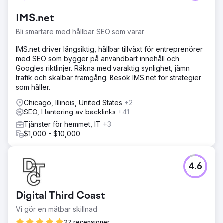
varumärkesigenkänning och låg webbplatstrafik. Trots att
de tillhandahållit utmärkta tjänster och främjat samarbete
IMS.net
med kunder, mötte kunden ihållande problem med dålig
synlighet online och webbplatsprestanda.
Bli smartare med hållbar SEO som varar
Lösning
IMS.net driver långsiktig, hållbar tillväxt för entreprenörer
Vi löser strategiskt de tekniska hindren, förbättrar
med SEO som bygger på användbart innehåll och
webbplatsens hastighet, strukturerade data och
Googles riktlinjer. Räkna med varaktig synlighet, jämn
serverprestanda samtidigt som vi bygger ett starkt
trafik och skalbar framgång. Besök IMS.net för strategier
nätverk av kvalitetsbakåtlänkar för smidig
som håller.
webbplatsfunktionalitet.
Chicago, Illinois, United States
+2
Resultat
SEO, Hantering av backlinks
+41
- 344,64 % ökning av organisk webbplatstrafik:
Tjänster för hemmet, IT
+3
Upplevde en betydande ökning på bara 3 månader -
$1,000 - $10,000
383,66 % ökning organiskt nya användare: lockade en
större publik och utökade kundbasen - 325 % ökning av
organisk mobiltrafik: Uppnådde betydande tillväxt i mobil
organisk trafik -
4.6
Gå till byråsida
Digital Third Coast
Vi gör en mätbar skillnad
27 recensioner