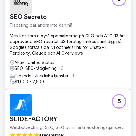
Resultat
På sex månader såg PacRes en ökning med 92 % i
organisk trafik, 75 % fler inlämningar av potentiella
SEO Secreto
kunder och topp 3 rankningar för viktiga bolånevillkor.
Synligheten förbättrades på alla större utlåningssidor och
Placering där andra inte kan nå
platser. Denna framgång kom från nära samarbete, en
Mexikos första byrå specialiserad på GEO och AEO. 13 års
anpassad SEO-plan och fokus på att attrahera
beprövade SEO-resultat: 33 företag rankas samtidigt på
kvalificerade potentiella kunder – inte bara trafik – genom
Googles första sida. Vi optimerar nu för ChatGPT,
att anpassa innehållet till det som användare aktivt sökte
Perplexity, Claude och AI Overviews.
efter.
Aktiv i United States
SEO, SEO-rådgivning
Gå till byråsida
+6
E-handel, Juridiska tjänster
+1
$1,000 - 2,500
5
SLIDEFACTORY
Webbutveckling, SEO, GEO och marknadsföringstjänster.
4 recensioner