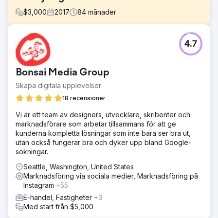
$
3,000
2017
84
månader
Utmaning
4.7
De behövde en komplett uppsättning digitala
marknadsföringstjänster eftersom de hade liten synlighet,
en ansträngd budget och låg trafik.
Bonsai Media Group
Lösning
Skapa digitala upplevelser
Ailie Inc. började hantera ombyggnaden av Earth Road
Inc. Asphalts hemsida. Efter att vi indexerat webbplatsen
18 recensioner
och ställt in den för att rangordnas på Google,
Vi är ett team av designers, utvecklare, skribenter och
tillhandahöll vi digital marknadsföring, hantering av sociala
marknadsförare som arbetar tillsammans för att ge
medier och varumärkesstrategi. Vi har stöttat detta
kunderna kompletta lösningar som inte bara ser bra ut,
företag genom många förändringar och tillväxtstadier.
utan också fungerar bra och dyker upp bland Google-
Resultat
sökningar.
Varje år Earth Road Inc. Asphalt har varit hos Ailie Inc.,
Seattle, Washington, United States
deras försäljning och synlighet har ökat, 2023 var deras
Marknadsföring via sociala medier, Marknadsföring på
bästa försäljningsår hittills. De rankas nu 1-2 för de
Instagram
+55
viktigaste sökordsmålen på Google och har funnits med
oss i över sju år.
E-handel, Fastigheter
+3
Med start från $5,000