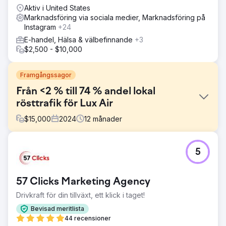
Aktiv i United States
Marknadsföring via sociala medier, Marknadsföring på
Instagram
+24
E-handel, Hälsa & välbefinnande
+3
$2,500 - $10,000
Framgångssagor
Från <2 % till 74 % andel lokal
rösttrafik för Lux Air
$
15,000
2024
12
månader
Utmaning
5
Lux Air, en betrodd leverantör av luftkonditionering och
eltjänster i Brisbane, hade en andel av den lokala
röstresan på mindre än 2 %. Trots sin högkvalitativa
57 Clicks Marketing Agency
service och sitt rykte saknade de synlighet online och
samhällsengagemang för att attrahera nya affärer.
Drivkraft för din tillväxt, ett klick i taget!
Lösning
Bevisad meritlista
Vi utvecklade en riktad lokal SEO-strategi, inklusive
44 recensioner