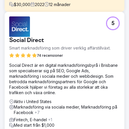
$
30,000
2022
12
månader
Utmaning
5
Clarity Financial, en av Canberras ledande
bolåneförmedlare, rankades på sidan 2 på Google för
"Bolåneförmedlare Canberra" – det mest
Social Direct
konkurrenskraftiga sökordet på sin marknad. Bristen på
synlighet på första sidan begränsade deras förmåga att
Smart marknadsföring som driver verklig affärstillväxt.
attrahera nya kunder, trots deras starka rykte och
74 recensioner
kundfokuserade tillvägagångssätt.
Social Direct är en digital marknadsföringsbyrå i Brisbane
Lösning
som specialiserar sig på SEO, Google Ads,
Vi utformade en omfattande digital
marknadsföring i sociala medier och webbdesign. Som
marknadsföringsstrategi som kombinerade SEO,
betrodda marknadsföringspartners för Google och
metaannonser och konsulttjänster. Webbplatsens innehåll
Facebook hjälper vi företag av alla storlekar att öka
och struktur optimerades för att förbättra
trafiken och växa online.
sökrankningarna, medan riktade kampanjer fångade upp
potentiella kunder med hög kundintention. Vi designade
Aktiv i United States
också om deras webbplats för att förbättra
Marknadsföring via sociala medier, Marknadsföring på
användarupplevelsen och engagemanget, vilket stärker
Facebook
+7
trovärdighet och förtroende.
Fintech, E-handel
+1
Resultat
Med start från $1,000