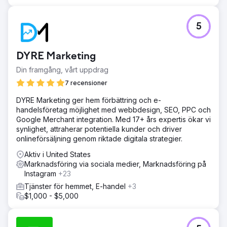
Inom två månader nådde Clarity Financial sidan 1 för sitt
huvudsakliga sökord. Efter sex månader rankades de
som nummer tre, och vid den 13:e månaden hade de
5
säkrat förstaplatsen. Detta ledde till en ökning av organisk
trafik med 274 %, 29 sökord på sidan 1 och ett årligt
organiskt trafikvärde på 143 000 dollar – vilket befäste
DYRE Marketing
deras position som Canberras främsta bolåneförmedlare.
Din framgång, vårt uppdrag
7 recensioner
Gå till byråsida
DYRE Marketing ger hem förbättring och e-
handelsföretag möjlighet med webbdesign, SEO, PPC och
Google Merchant integration. Med 17+ års expertis ökar vi
synlighet, attraherar potentiella kunder och driver
onlineförsäljning genom riktade digitala strategier.
Aktiv i United States
Marknadsföring via sociala medier, Marknadsföring på
Instagram
+23
Tjänster för hemmet, E-handel
+3
$1,000 - $5,000