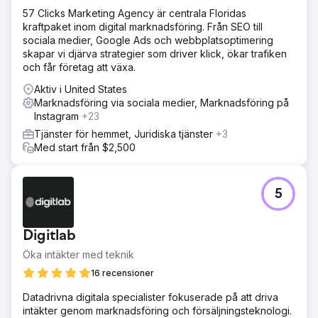
optimering på webbplatsen, högkvalitativt lokalt relevant
57 Clicks Marketing Agency är centrala Floridas
innehåll och sökordsfokuserade landningssidor. Målet var
kraftpaket inom digital marknadsföring. Från SEO till
att öka Lux Airs synlighet i sökresultaten och stärka
sociala medier, Google Ads och webbplatsoptimering
engagemanget i deras community.
skapar vi djärva strategier som driver klick, ökar trafiken
Resultat
och får företag att växa.
Inom fyra månader skjuter Lux Airs andel av den lokala
Aktiv i United States
rösttrafiken i höjden från under 2 % till 74 %. Deras
Marknadsföring via sociala medier, Marknadsföring på
organiska söktrafik ökade med 300 % och antalet
Instagram
+23
månatliga leads ökade med 483 %. Dessa resultat
positionerade Lux Air som det främsta företaget för
Tjänster för hemmet, Juridiska tjänster
+3
installation av luftkonditionering i Brisbanes Bayside-
Med start från $2,500
område.
Gå till byråsida
5
Digitlab
Öka intäkter med teknik
16 recensioner
Datadrivna digitala specialister fokuserade på att driva
intäkter genom marknadsföring och försäljningsteknologi.