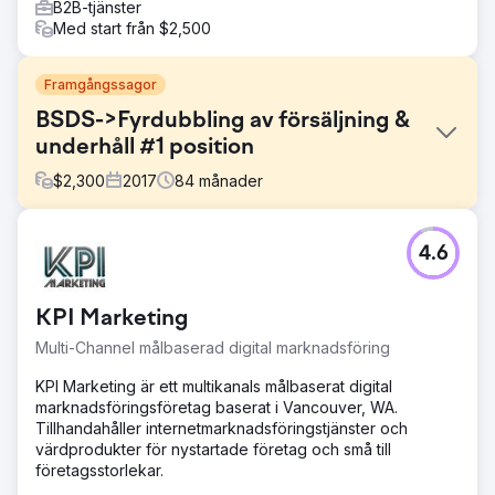
B2B-tjänster
Med start från $2,500
Framgångssagor
BSDS->Fyrdubbling av försäljning &
underhåll #1 position
$
2,300
2017
84
månader
Utmaning
4.6
Body Sense Day Spa från Hyannis Ma ville ha en
fullservicebyrå eftersom den inte rankades på Google
och hade väldigt lite trafik. Det kämpade också för att
KPI Marketing
uppfylla grundläggande månatliga budgetmarkörer.
Multi-Channel målbaserad digital marknadsföring
Lösning
Vi byggde om deras webbplats, la till dem i vårt POS-
KPI Marketing är ett multikanals målbaserat digital
system, klubbade ner deras SEO/SEM och erbjöd dem
marknadsföringsföretag baserat i Vancouver, WA.
fullservice digital marknadsföring med omfattande sociala
Tillhandahåller internetmarknadsföringstjänster och
medier engagemang och support. De har varit vår kund i
värdprodukter för nystartade företag och små till
över sju år.
företagsstorlekar.
Resultat