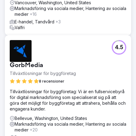
Vancouver, Washington, United States
De rankas över alla andra företag i sitt lokala flock och
Marknadsföring via sociala medier, Hantering av sociala
trivs. Vi fyrdubblade deras kassaflöden. De är fortfarande
medier
+16
med oss sju år senare.
E-handel, Tandvård
+3
Valfri
Gå till byråsida
4.5
GorbMedia
Tillväxtlösningar för byggföretag
8 recensioner
Tillväxtlösningar för byggföretag: Vi är en fullservicebyrå
för digital marknadsföring som specialiserat sig på att
göra det möjligt för byggföretag att attrahera, behålla och
engagera kunder.
Bellevue, Washington, United States
Marknadsföring via sociala medier, Hantering av sociala
medier
+20