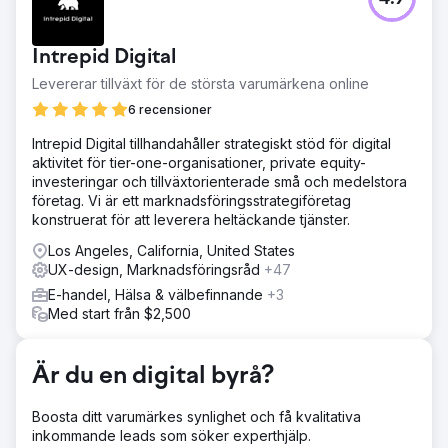
Kids2.com, en onlineåterförsäljare som specialiserat sig
på pedagogiska leksaker och produkter för barn, stod
inför utmaningar med att attrahera och omvandla
Intrepid Digital
webbplatsbesökare till kunder. Trots att de hade ett
varierat utbud av produkter led deras webbplats av låg
Levererar tillväxt för de största varumärkena online
sökmotorsynlighet och suboptimala
6 recensioner
omvandlingsfrekvenser, vilket påverkade den totala
försäljningen och kundernas engagemang.
Intrepid Digital tillhandahåller strategiskt stöd för digital
aktivitet för tier-one-organisationer, private equity-
Lösning
investeringar och tillväxtorienterade små och medelstora
Vår strategi för att omvandla Kids2.coms onlineprestanda
företag. Vi är ett marknadsföringsstrategiföretag
fokuserade på ett dubbelt tillvägagångssätt: förbättra SEO
konstruerat för att leverera heltäckande tjänster.
för att locka mer trafik och optimera
konverteringsprocesser för att göra besökare till
Los Angeles, California, United States
betalande kunder. SEO-revision och strategiutveckling: Vi
UX-design, Marknadsföringsråd
+47
inledde projektet med en grundlig SEO-revision av
E-handel, Hälsa & välbefinnande
+3
Kids2.com för att identifiera tekniska och
Med start från $2,500
innehållsrelaterade möjligheter. Vårt team analyserade det
konkurrensutsatta landskapet för att skräddarsy en
strategi som åtgärdade specifika luckor och möjligheter.
Är du en digital byrå?
Resultat
De integrerade SEO- och CRO-strategierna gav
Boosta ditt varumärkes synlighet och få kvalitativa
betydande förbättringar för Kids2.com under en period
inkommande leads som söker experthjälp.
av sex månader: Ökad organisk trafik: Organisk trafik till