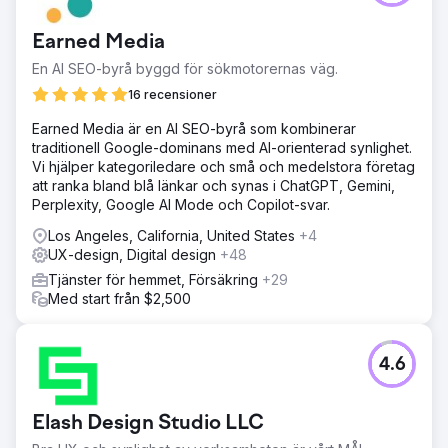
förena och skala upp sina produktdesigninsatser över
flera team och plattformar. Med överlappande ramverk,
Earned Media
inkonsekventa komponenter och växande krav från
företagskunder saknade det interna UX-teamet
En AI SEO-byrå byggd för sökmotorernas väg.
infrastrukturen för att upprätthålla designkonsekvens och
16 recensioner
leveranshastighet. De behövde ett skalbart designsystem
och en DesignOps-strategi för att stödja snabba
Earned Media är en AI SEO-byrå som kombinerar
lanseringar, säkerställa tillgänglighetsefterlevnad och
traditionell Google-dominans med AI-orienterad synlighet.
främja samarbete mellan olika funktioner.
Vi hjälper kategoriledare och små och medelstora företag
att ranka bland blå länkar och synas i ChatGPT, Gemini,
Lösning
Perplexity, Google AI Mode och Copilot-svar.
Neuron samarbetade med företaget för att implementera
en robust DesignOps-grund. Vi granskade
Los Angeles, California, United States
+4
designartefakter och ingenjörsbibliotek, genomförde
UX-design, Digital design
+48
workshops med intressenter och utvecklade ett modulärt,
Tjänster för hemmet, Försäkring
+29
WCAG 2.1 AA-kompatibelt designsystem. För att säkerställa
Med start från $2,500
långsiktig framgång integrerade vi produkt- och
ingenjörsteam, integrerade verktyg och etablerade
styrningsarbetsflöden och dokumentation för att
möjliggöra autonomi och samordning mellan funktioner.
4.6
Resultat
Produktteamen minskade design- och utvecklingstiden
Elash Design Studio LLC
dramatiskt samtidigt som de förbättrade konsekvens och