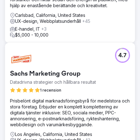
Neuron samarbetade med Listrak för att omforma sin
hjälp av enastående berättande och kreativitet.
plattform. Vi effektiviserade navigeringen från 118 till 16
artiklar, enhetligade kampanjskapanden över olika
Carlsbad, California, United States
kanaler och introducerade en e-postbyggare utan kod,
UX-design, Webbplatsunderhåll
+45
ett intuitivt automatiseringsverktyg och ett dynamiskt
E-handel, IT
+3
taggningssystem. Arbetet grundade sig i
$5,000 - 10,000
användarundersökningar från 13 djupintervjuer, vilket
säkerställde att omdesignen var i linje med verkliga
användarbehov inom e-handel och marknadsföring.
4.7
Resultat
Den omdesignade plattformen gjorde det möjligt för
marknadsförare att lansera och hantera kampanjer
Sachs Marketing Group
snabbare och med färre fel. Användare fick mer kontroll
Datadrivna strategier och hållbara resultat
genom anpassning och AI-drivna personaliseringsverktyg.
Effektiviteten förbättrades genom förenklad navigering
1 recension
och konsoliderade arbetsflöden. Listrak kom fram med en
Prisbelönt digital marknadsföringsbyrå för medelstora och
skalbar, modern produkt som ökade användbarheten,
stora företag. Erbjuder en komplett komplettering av
påskyndade implementeringen och positionerade
digitala tjänster inklusive: SEO, sociala medier, PPC-
plattformen för långsiktig tillväxt.
annonsering, e-postmarknadsföring, rykteshantering,
webbdesign och varumärkesbyggande.
Gå till byråsida
Los Angeles, California, United States