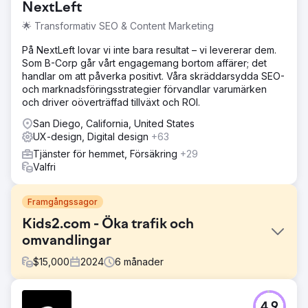
NextLeft
🌟 Transformativ SEO & Content Marketing
På NextLeft lovar vi inte bara resultat – vi levererar dem.
Som B-Corp går vårt engagemang bortom affärer; det
handlar om att påverka positivt. Våra skräddarsydda SEO-
och marknadsföringsstrategier förvandlar varumärken
och driver oöverträffad tillväxt och ROI.
San Diego, California, United States
UX-design, Digital design
+63
Tjänster för hemmet, Försäkring
+29
Valfri
Framgångssagor
Kids2.com - Öka trafik och
omvandlingar
$
15,000
2024
6
månader
Utmaning
4.9