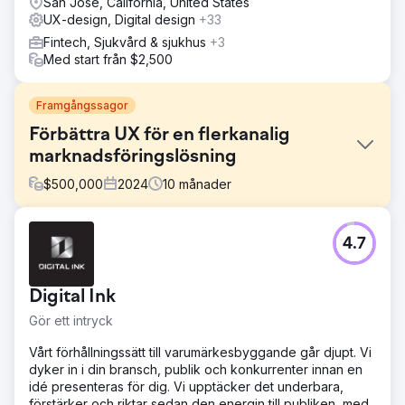
San Jose, California, United States
UX-design, Digital design
+33
Fintech, Sjukvård & sjukhus
+3
Med start från $2,500
Framgångssagor
Förbättra UX för en flerkanalig
marknadsföringslösning
$
500,000
2024
10
månader
Utmaning
4.7
Listraks plattform hade blivit alltför komplex under 20 år,
vilket ledde till ett rörigt gränssnitt och osammanhängande
arbetsflöden. Med 118 navigeringsobjekt och
Digital Ink
inkonsekventa verktyg hade marknadsförare svårt att
effektivt skapa och hantera flerkanalskampanjer. Listrak
Gör ett intryck
behövde en fullständig omdesign för att minska friktion,
förena arbetsflöden och skapa en mer intuitiv upplevelse
Vårt förhållningssätt till varumärkesbyggande går djupt. Vi
för sina användare.
dyker in i din bransch, publik och konkurrenter innan en
idé presenteras för dig. Vi upptäcker det underbara,
Lösning
förstärker och riktar sedan den energin till publiken, med