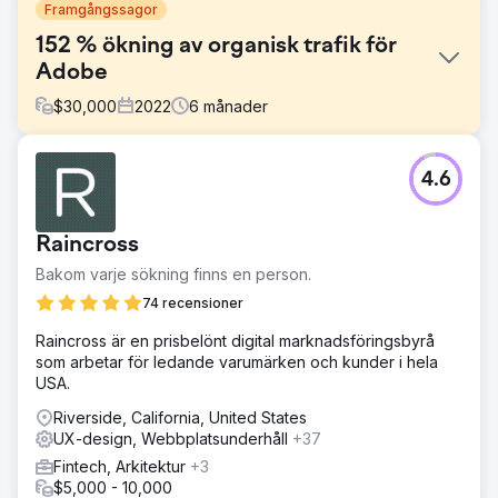
Framgångssagor
152 % ökning av organisk trafik för
Adobe
$
30,000
2022
6
månader
Utmaning
4.6
Adobe kontaktade oss med ett specifikt behov av digital
marknadsföring och bad om utvecklingen av en
heltäckande strategi som syftar till att stärka deras
Raincross
onlinenärvaro, engagera sin målgrupp, förbättra
sökordsprestanda och driva konverteringar över flera
Bakom varje sökning finns en person.
digitala plattformar.
74 recensioner
Lösning
Raincross är en prisbelönt digital marknadsföringsbyrå
Vårt team insåg de unika utmaningarna och möjligheterna
som arbetar för ledande varumärken och kunder i hela
som finns i deras bransch, och började med en
USA.
mångfacetterad strategi som integrerade SEO-
förbättringar, skräddarsydd innehållsmarknadsföring,
Riverside, California, United States
riktade sociala mediekampanjer och datadrivna PPC-
UX-design, Webbplatsunderhåll
+37
strategier. Genom att optimera varje aspekt av Adobes
Fintech, Arkitektur
+3
digitala fotavtryck, strävade vi efter att skapa ett
$5,000 - 10,000
sammanhållet och dynamiskt onlineekosystem som inte