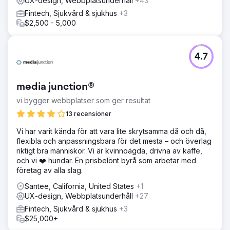
UX-design, Webbplatsunderhåll
+43
Fintech, Sjukvård & sjukhus
+3
$2,500 - 5,000
4.7
media junction®
vi bygger webbplatser som ger resultat
13 recensioner
Vi har varit kända för att vara lite skrytsamma då och då,
flexibla och anpassningsbara för det mesta – och överlag
riktigt bra människor. Vi är kvinnoägda, drivna av kaffe,
och vi ❤️ hundar. En prisbelönt byrå som arbetar med
företag av alla slag.
Santee, California, United States
+1
UX-design, Webbplatsunderhåll
+27
Fintech, Sjukvård & sjukhus
+3
$25,000+