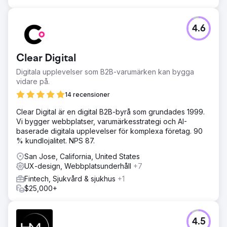
bara skulle locka mer trafik utan också omvandla den
trafiken till lojala kunder och öka den totala avkastningen
på investeringen.
4.6
Resultat
Organisk trafik förbättrades från 107 miljoner till 152
Clear Digital
miljoner (%) Antalet organiskt rankade sökord ökade från
13,7 miljoner till 29,7 miljoner (%) En betydande ökning av
Digitala upplevelser som B2B-varumärken kan bygga
organisk trafikvärde från 68,9 miljoner USD till 97,1
vidare på.
miljoner USD (%) Refererande domäner ökade från 1,8
14 recensioner
miljoner till 1.9 m (%)
Clear Digital är en digital B2B-byrå som grundades 1999.
Vi bygger webbplatser, varumärkesstrategi och AI-
Gå till byråsida
baserade digitala upplevelser för komplexa företag. 90
% kundlojalitet. NPS 87.
San Jose, California, United States
UX-design, Webbplatsunderhåll
+7
Fintech, Sjukvård & sjukhus
+1
$25,000+
4.5