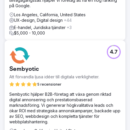
tillvägagångssätt hjälper vi företag att nå en hög ranking
på Google.
Los Angeles, California, United States
UX-design, Digital design
+44
E-handel, Juridiska tjänster
+3
$5,000 - 10,000
4.7
Sembyotic
Att förvandla ljusa idéer till digitala verkligheter.
5 recensioner
Sembyotic hjälper B2B-företag att växa genom riktad
digital annonsering och prestationsbaserad
marknadsföring. Vi genererar högkvalitativa leads och
ökar ROI med strategiska annonskampanjer, backade upp
av SEO, webbdesign och kompletta tjänster för
webbplatshantering.