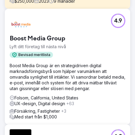
$
250,000
2023
9
månader
Utmaning
4.9
Jobble, en marknadsplats för jobb inom gig-ekonomin
med över 5 miljoner användare, behövde modernisera sin
digitala upplevelse för att hålla jämna steg med
Boost Media Group
användarnas förväntningar och den snabba
plattformstillväxten. Deras produktteam var överbelastat
Lyft ditt företag till nästa nivå
och gränssnittet var inkonsekvent, vilket gjorde det
Bevisad meritlista
svårare för användare att hitta och söka jobb effektivt.
Målet var att förbättra användbarheten, effektivisera
Boost Media Group är en strategidriven digital
jobbsökningsupplevelsen och ge skalbar
marknadsföringsbyrå som hjälper varumärken att
designvägledning för det interna teamet.
omvandla synlighet till intäkter. Vi samordnar betald media,
e-post, innehåll och system för att driva mätbar tillväxt
Lösning
utan gissningar eller slöseri med pengar.
Neuron genomförde en UX/UI-granskning,
användarintervjuer och konkurrensanalys för att
Folsom, California, United States
identifiera viktiga friktionspunkter. Vi designade om
UX-design, Digital design
+63
kritiska användarflöden – inklusive jobbsökning, ansökan,
Försäkring, Fastigheter
+3
onboarding och profilkonfiguration – vilket resulterade i
Med start från $1,000
en mobilorienterad upplevelse som bättre tillgodoser
behoven hos gig-arbetare. Vi levererade också ett
robust designsystem i Figma för att stödja intern
konsekvens och accelerera Jobbles produktutveckling.