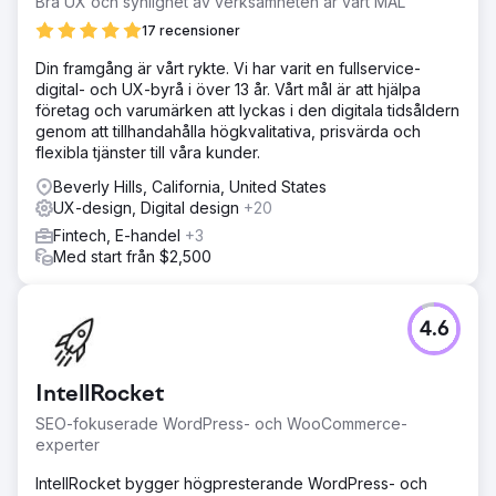
kvalitet över gränssnitten. Det nya systemet gjorde det
Bra UX och synlighet av verksamheten är vårt MÅL
möjligt för tvärfunktionella team att leverera snabbare och
17 recensioner
mer säkert. Designsystemet blev en central källa till
sanning, vilket gjorde det möjligt för organisationen att
Din framgång är vårt rykte. Vi har varit en fullservice-
leverera innovativa AI-lösningar i företagsskala med
digital- och UX-byrå i över 13 år. Vårt mål är att hjälpa
tydlighet och effektivitet. Neuron fortsätter att stödja
företag och varumärken att lyckas i den digitala tidsåldern
deras utveckling med kontinuerligt produktdesignstöd
genom att tillhandahålla högkvalitativa, prisvärda och
under ett 3-årigt partnerskap.
flexibla tjänster till våra kunder.
Beverly Hills, California, United States
Gå till byråsida
UX-design, Digital design
+20
Fintech, E-handel
+3
Med start från $2,500
4.6
IntellRocket
SEO-fokuserade WordPress- och WooCommerce-
experter
IntellRocket bygger högpresterande WordPress- och