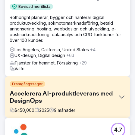
Bevisad meritlista
Rothbright planerar, bygger och hanterar digital
produktutveckling, sökmotormarknadsföring, betald
annonsering, hosting, webbdesign och utveckling, e-
postmarknadsföring, dataanalys och CRO-funktioner för
över 100 kunder.
Los Angeles, California, United States
+4
UX-design, Digital design
+63
Tjänster för hemmet, Försäkring
+29
Valfri
Framgångssagor
Accelerera AI-produktleverans med
DesignOps
$
450,000
2025
9
månader
Utmaning
4.7
Ett globalt företag inom konversationell AI behövde