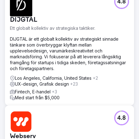
4.8
Resultat
Omdesignen minskade avsevärt antalet bortfallna
DIJGTAL
användare och supportärenden relaterade till
jobbansökningar. Jobbles interna produkt- och
Ett globalt kollektiv av strategiska taktiker.
teknikteam rapporterade en märkbar ökning av
utvecklingscyklerna tack vare det nya designsystemet.
DIJGTAL är ett globalt kollektiv av strategiskt sinnade
Vårt partnerskap visade sig vara så framgångsrikt att
tänkare som överbryggar klyftan mellan
Jobble återanlitade Neuron för ett nytt initiativ 2025, vilket
upplevelsedesign, varumärkeskreativitet och
fördjupade vårt samarbete och påverkade deras
marknadsföring. Vi fokuserar på att leverera långsiktig
plattforms tillväxt.
framgång för startups i tidiga skeden, företagssatsningar
och företagspartners.
Gå till byråsida
Los Angeles, California, United States
+2
UX-design, Grafisk design
+23
Fintech, E-handel
+3
Med start från $5,000
4.8
Webserv