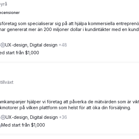
byrå
ecensioner
gsföretag som specialiserar sig på att hjälpa kommersiella entrepren
 har genererat mer än 200 miljoner dollar i kundintäkter med en kundlo
2
UX-design, Digital design
+48
d start från $1,000
illväxt
mkampanjer hjälper vi företag att påverka de mätvärden som är vikt
 sökmotorer på vilken plattform som helst för att öka din försäljning.
4
UX-design, Digital design
+36
Med start från $1,000