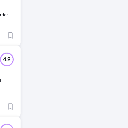
arder
4.9
l
,