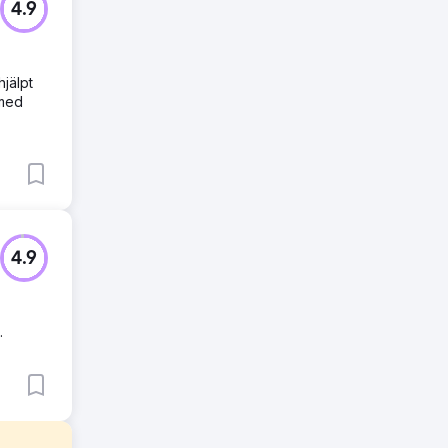
4.9
hjälpt
 med
4.9
.