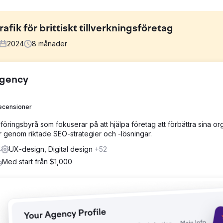
afik för brittiskt tillverkningsföretag
2024
8
månader
Agency
, hade låga tekniska SEO-poäng, långsamma laddningstider och förå
gemang och minimal organisk leadgenerering trots en konkurrenskrafti
ecensioner
ringsbyrå som fokuserar på att hjälpa företag att förbättra sina or
enerativ motoroptimering (GEO) för AI-sökning, publicerade innehåll
 genom riktade SEO-strategier och -lösningar.
de Core Web Vitals för att uppfylla prestanda- och UX-riktmärken, v
4
UX-design, Digital design
+52
Med start från $1,000
tliga sökordsrankningen förbättrades från position 43 till 7 och
föregående år. Webbplatsens förbättrade SEO och innehåll positi
ångsiktig tillväxt.