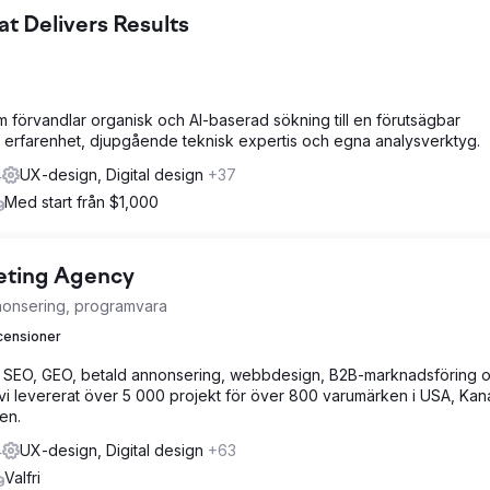
 Delivers Results
förvandlar organisk och AI-baserad sökning till en förutsägbar
s erfarenhet, djupgående teknisk expertis och egna analysverktyg.
4
UX-design, Digital design
+37
Med start från $1,000
keting Agency
nonsering, programvara
censioner
 SEO, GEO, betald annonsering, webbdesign, B2B-marknadsföring 
i levererat över 5 000 projekt för över 800 varumärken i USA, Kan
en.
4
UX-design, Digital design
+63
Valfri