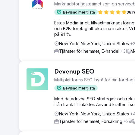
Marknadsföringsteamet som en service
Bevisad meritlista
38 r
Estes Media är ett tillväxtmarknadsförin
och B2B-företag att öka sina intäkter. Vi
på 91 %.
New York, New York, United States
+
Tjänster för hemmet, E-handel
+3
Me
Devenup SEO
Multiplattforms SEO-byrå för din företagst
Bevisad meritlista
Med datadrivna SEO-strategier och rekla
från trafik till intäkter. Använd kraften i
New York, New York, United States
+
Tjänster för hemmet, Försäkring
+29