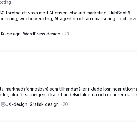
keting
480 företag att växa med AI-driven inbound marketing, HubSpot &
nsering, webbutveckling, AI-agenter och automatisering – och leve
UX-design, WordPress design
+23
tal marknadsföringsbyrå som tillhandahåller riktade lösningar utform
 kunder, öka försäljningen, öka e-handelsintäkterna och generera säljl
4
UX-design, Grafisk design
+20