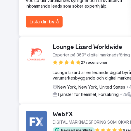
Boosta ditt varumärkes synlighet och få kvalitativa
inkommande leads som söker experthjälp.
Lista din byrå
Lounge Lizard Worldwide
Experter på 360° digital marknadsföri
27 recensioner
Lounge Lizard är en ledande digital byr
varumärkesbyggande och digital marknads
New York, New York, United States
+
Tjänster för hemmet, Försäkring
+29
WebFX
DIGITAL MARKNADSFÖRING SOM ÖKAR 
Bevisad meritlista
6 re