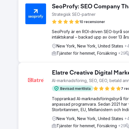
SeoProfy: SEO Company That
Strategisk SEO-partner
10 recensioner
SeoProfy är en ROI-driven SEO-byrå som 
intäktskanal – backad upp av över 13 år
New York, New York, United States
+
Tjänster för hemmet, Försäkring
+29
Elatre Creative Digital Mar
AI-marknadsföring, SEO, GEO, betald an
Bevisad meritlista
7 re
Topprankad AI-marknadsföringsbyrå för
anpassad programvara. Sedan 2021 har v
Storbritannien, EU, Mellanöstern och Indi
New York, New York, United States
+
Tjänster för hemmet, Försäkring
+29