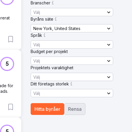
Branscher
Välj
rerat
Byråns säte
New York, United States
Språk
Välj
Budget per projekt
Välj
5
Projektets varaktighet
Välj
Ditt företags storlek
ade för
eads.
Välj
Hitta byråer
Rensa