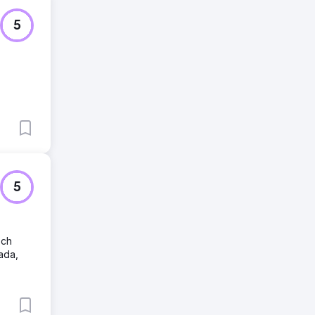
5
5
och
ada,