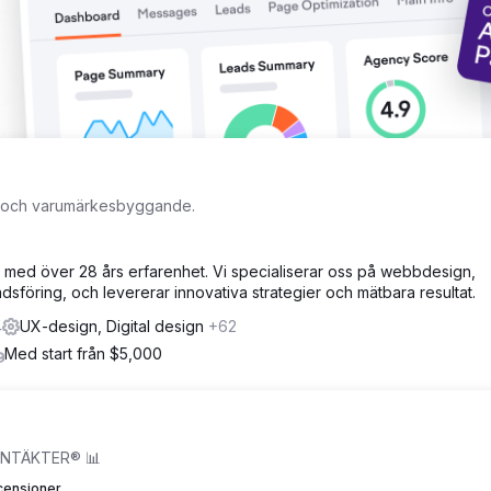
ng och varumärkesbyggande.
å med över 28 års erfarenhet. Vi specialiserar oss på webbdesign,
föring, och levererar innovativa strategier och mätbara resultat.
4
UX-design, Digital design
+62
Med start från $5,000
INTÄKTER® 📊
censioner