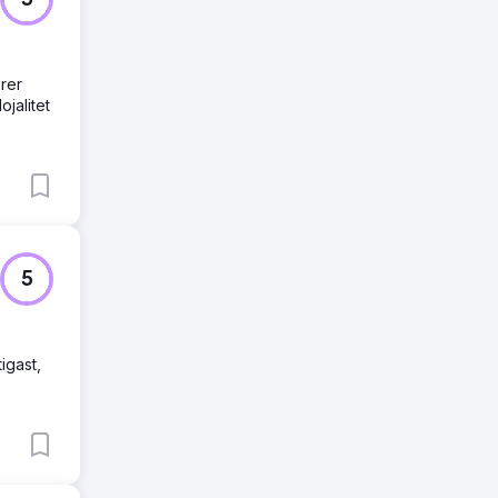
5
örer
jalitet
5
igast,