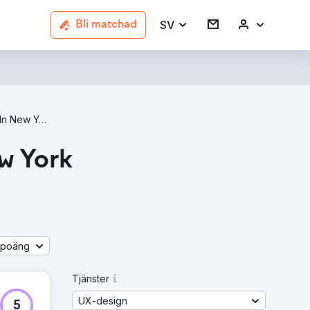
SV
Bli matchad
UX Design Agencies In New York
w York
åpoäng
Tjänster
UX-design
5