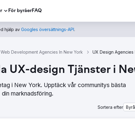
r
För byråer
FAQ
d hjälp av
Googles översättnings-API
.
Web Development Agencies In New York
la UX-design Tjänster i Ne
etag i New York. Upptäck vår communitys bästa
din marknadsföring.
Sortera efter
Byr