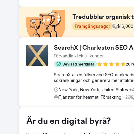
Tredubblar organisk tr
Framgångssagor
$
16,000
Utmaning
SearchX | Charleston SEO 
Kundens webbplats rankades dåligt för branschtermer
Förvandla klick till kunder
innehåll. Detta ledde till svag sökresultat, lågt enga
marknadsnärvaro.
Bevisad meritlista
26 r
Lösning
SearchX är en fullservice SEO-marknadsfö
Vi genomförde en fullständig SEO-översyn, lade till g
sökrankningar och generera mer intäkter
hög auktoritet baserad på köparintention och optimera
förbättrade både rankningar och konverteringar.
New York, New York, United States
+
Tjänster för hemmet, Försäkring
+29
Resultat
Den organiska trafiken ökade med 312 %, den genomsnit
inkommande leads ökade med 2,7 gånger jämfört med 
varumärket som en branschledare, vilket driver hållbar l
Är du en digital byrå?
Gå till byråsida