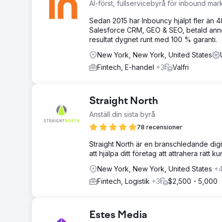
AI-först, fullservicebyrå för inbound mar
Sedan 2015 har Inbouncy hjälpt fler än 
Salesforce CRM, GEO & SEO, betald anno
resultat dygnet runt med 100 % garanti.
New York, New York, United States
Fintech, E-handel
+3
Valfri
Straight North
Anställ din sista byrå
78 recensioner
Straight North är en branschledande digi
att hjälpa ditt företag att attrahera rätt
New York, New York, United States
+
Fintech, Logistik
+3
$2,500 - 5,000
Estes Media