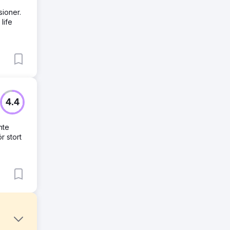
sioner.
life
4.4
nte
r stort