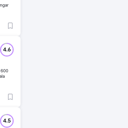
ingar
4.6
t 600
ala
4.5