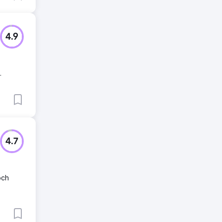
4.9
.
4.7
och