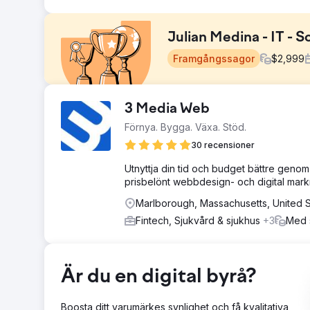
Julian Medina - IT - 
Framgångssagor
$
2,999
Utmaning
3 Media Web
Kunden upplevde ineffektivitet på grund av manuella
Förnya. Bygga. Växa. Stöd.
de en lyhörd och organiserad partner för att hantera l
30 recensioner
Lösning
Vi effektiviserade deras arbetsflöden genom att automa
Utnyttja din tid och budget bättre genom
team förblev mycket organiserat och responsivt, vilket 
prisbelönt webbdesign- och digital mar
revideringar baserat på deras feedback, vilket ledde til
Marlborough, Massachusetts, United S
Resultat
Fintech, Sjukvård & sjukhus
+3
Med s
"Tack vare LaV1:s arbete minskade klienten manuella pr
från intressenter. Teamet var mycket lyhört, organiser
revideringar baserat på klientens feedback."
Är du en digital byrå?
Gå till byråsida
Boosta ditt varumärkes synlighet och få kvalitativa