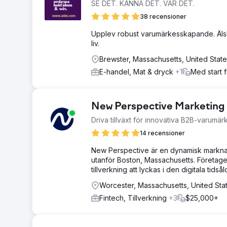
SE DET. KÄNNA DET. VAR DET.
38 recensioner
Upplev robust varumärkesskapande. Älska
liv.
Brewster, Massachusetts, United Stat
E-handel, Mat & dryck
+1
Med start 
New Perspective Marketing
Driva tillväxt för innovativa B2B-varumär
14 recensioner
New Perspective är en dynamisk marknad
utanför Boston, Massachusetts. Företaget
tillverkning att lyckas i den digitala tidsål
Worcester, Massachusetts, United Sta
Fintech, Tillverkning
+3
$25,000+