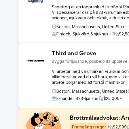
Sagefrog är en topprankad HubSpot Plati
Vi specialiserar oss på B2B-varumärkesb
science, mjukvara och teknik, industri oc
Boston, Massachusetts, United States
Fintech, Sjukvård & sjukhus
+3
$2,5
Third and Grove
Bygga förtjusande, prisbelönta upplevel
Vi arbetar med varumärken vi älskar och k
alltid berättar vad du vill höra, men vi k
arbete börjar med att förstå människor,
Boston, Massachusetts, United States
E-handel, B2B-tjänster
$25,000+
Brottmålsadvokat: A
Framgångssagor
$
2,999