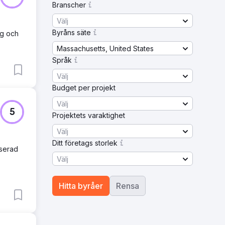
Branscher
Välj
Byråns säte
ag och
Massachusetts, United States
Språk
Välj
Budget per projekt
Välj
5
Projektets varaktighet
Välj
Ditt företags storlek
aserad
Välj
Hitta byråer
Rensa