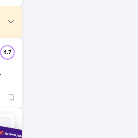
hövde
4.7
Vårt
n
 snabbt
eedback