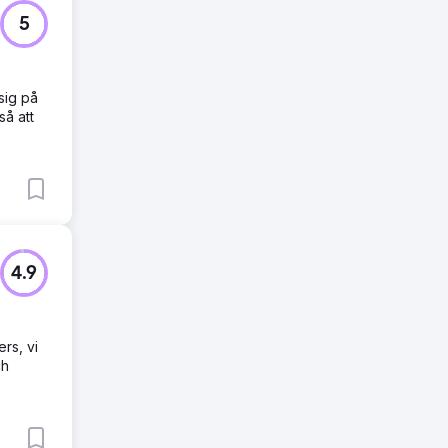
5
sig på
så att
4.9
rs, vi
ch