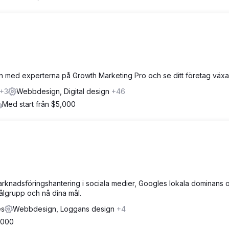
-en med experterna på Growth Marketing Pro och se ditt företag växa
+3
Webbdesign, Digital design
+46
Med start från $5,000
arknadsföringshantering i sociala medier, Googles lokala dominans 
målgrupp och nå dina mål.
es
Webbdesign, Loggans design
+4
,000