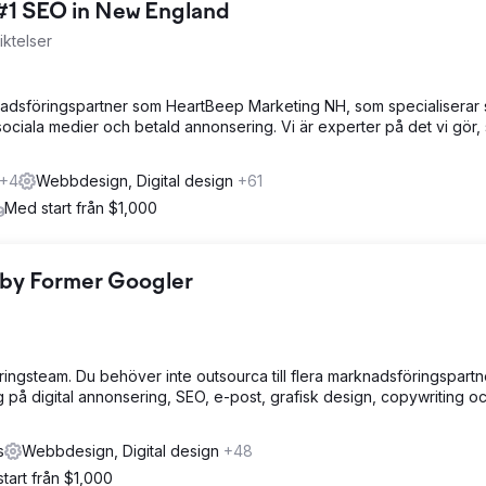
#1 SEO in New England
ktelser
knadsföringspartner som HeartBeep Marketing NH, som specialiserar 
ciala medier och betald annonsering. Vi är experter på det vi gör, 
+4
Webbdesign, Digital design
+61
Med start från $1,000
 by Former Googler
ngsteam. Du behöver inte outsourca till flera marknadsföringspartne
 på digital annonsering, SEO, e-post, grafisk design, copywriting o
s
Webbdesign, Digital design
+48
tart från $1,000