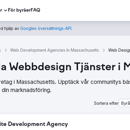
r
För byråer
FAQ
d hjälp av
Googles översättnings-API
.
s
Web Development Agencies In Massachusetts
la Webbdesign Tjänster i
retag i Massachusetts. Upptäck vår communitys bä
din marknadsföring.
Sortera efter
Byr
bsite Development Agency