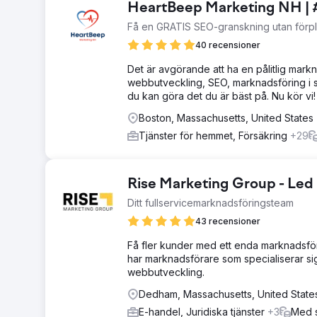
HeartBeep Marketing NH | 
Få en GRATIS SEO-granskning utan förpli
40 recensioner
Det är avgörande att ha en pålitlig mar
webbutveckling, SEO, marknadsföring i so
du kan göra det du är bäst på. Nu kör vi!
Boston, Massachusetts, United States
Tjänster för hemmet, Försäkring
+29
Rise Marketing Group - Led
Ditt fullservicemarknadsföringsteam
43 recensioner
Få fler kunder med ett enda marknadsföri
har marknadsförare som specialiserar sig
webbutveckling.
Dedham, Massachusetts, United State
E-handel, Juridiska tjänster
+3
Med s