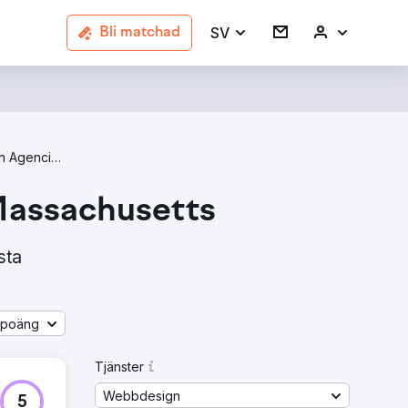
SV
Bli matchad
Web Design Agencies In Massachusetts
 Massachusetts
sta
åpoäng
Tjänster
Webbdesign
5