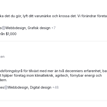
 det du gör, lyft ditt varumärke och krossa det. Vi förändrar föret
es
Webbdesign, Grafisk design
+7
från $1,000
ken
sföringsbyrå för tillväxt med mer än två decenniers erfarenhet, b
 hjälper företag inom klimatteknik, agritech, förnybar energi och
dern.
tes
Webbdesign, Digital design
+48