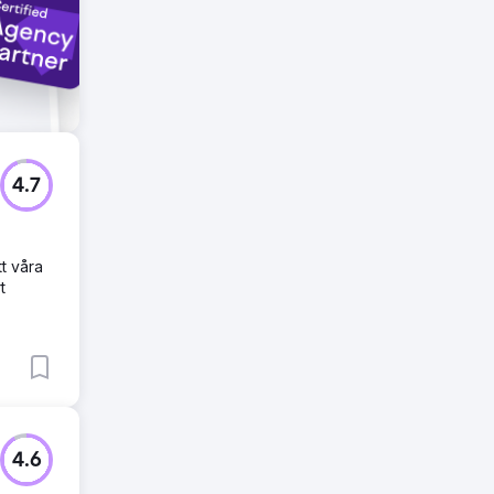
4.7
t våra
t
4.6