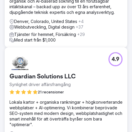
organisk och AI-baserad sökning till en förutsägbar
intäktskanal – backad upp av över 13 års erfarenhet,
djupgående teknisk expertis och egna analysverktyg.
Denver, Colorado, United States
+4
Webbutveckling, Digital design
+37
Tjänster för hemmet, Försäkring
+29
Med start från $1,000
4.9
Guardian Solutions LLC
Synlighet driver affärsframgång
21 recensioner
Lokala kartor + organiska rankningar + högkonverterande
webbplatser + AI-optimering. Vi kombinerar beprövade
SEO-system med modern design, webbplatshastighet och
smart innehåll för att överträffa byråer som bara
"optimerar".