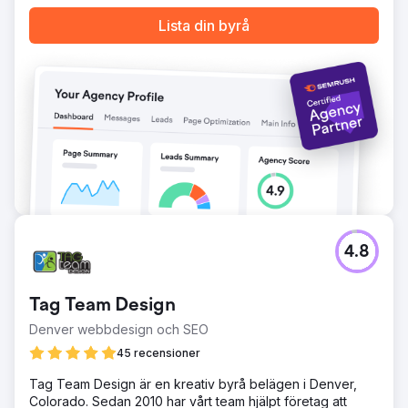
SEO-strategi fortsätter att ge stark avkastning och stöder
deras hållbara affärstillväxt.
Lista din byrå
Gå till byråsida
4.8
Tag Team Design
Denver webbdesign och SEO
45 recensioner
Tag Team Design är en kreativ byrå belägen i Denver,
Colorado. Sedan 2010 har vårt team hjälpt företag att