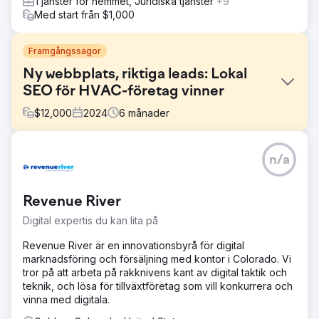
Tjänster för hemmet, Juridiska tjänster
+9
Med start från $1,000
Framgångssagor
Ny webbplats, riktiga leads: Lokal
SEO för HVAC-företag vinner
$
12,000
2024
6
månader
Utmaning
n/a
Kunden hade en gör-det-själv-webbplats som inte
genererade några samtal eller leads. Deras Google-
närvaro drev ingen affär, och webbplatsen saknade den
Revenue River
struktur, det innehåll och de förtroendesignaler som
behövdes för att konkurrera lokalt. De var osynliga där
Digital expertis du kan lita på
det betydde som mest: i sökresultaten när potentiella
kunder behövde dem.
Revenue River är en innovationsbyrå för digital
marknadsföring och försäljning med kontor i Colorado. Vi
Lösning
tror på att arbeta på rakknivens kant av digital taktik och
Vi ersatte gör-det-själv-sajten med en professionellt
teknik, och lösa för tillväxtföretag som vill konkurrera och
byggd webbplats optimerad för lokal sökning och
vinna med digitala.
konverteringar från grunden. Servicesidorna