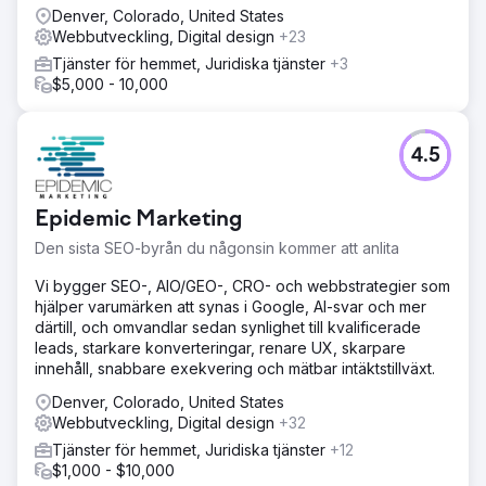
innebar att helt optimera deras Google Business-profil
Denver, Colorado, United States
med rätt kategorier, serviceområden och en
Webbutveckling, Digital design
+23
sökordsanpassad beskrivning, plus en
Tjänster för hemmet, Juridiska tjänster
+3
recensionsgenereringsprocess från dag ett. Varje
$5,000 - 10,000
servicesida byggdes kring ett lokalt sökord med hög
avsikt, naturliga stödjande termer och tydliga platssignaler
i titlar, rubriker och text. Vi säkrade citeringskonsekvens i
viktiga kataloger och strukturerade varje sida för att
4.5
konvertera besökare till leads.
Resultat
Epidemic Marketing
Med början från noll nådde den här klienten topp 3 i
Google Maps inom sitt målområde och placerade sig
Den sista SEO-byrån du någonsin kommer att anlita
organiskt på första plats för flera lokala sökord med hög
Vi bygger SEO-, AIO/GEO-, CRO- och webbstrategier som
sökintention. De uppnådde detta utan tidigare
hjälper varumärken att synas i Google, AI-svar och mer
domänauktoritet, ingen recensionshistorik och ingen
därtill, och omvandlar sedan synlighet till kvalificerade
befintlig webbnärvaro, och byggde därmed en hållbar
leads, starkare konverteringar, renare UX, skarpare
lokal SEO-grund som var tillräckligt stark för att växa
innehåll, snabbare exekvering och mätbar intäktstillväxt.
vidare.
Denver, Colorado, United States
Webbutveckling, Digital design
Gå till byråsida
+32
Tjänster för hemmet, Juridiska tjänster
+12
$1,000 - $10,000