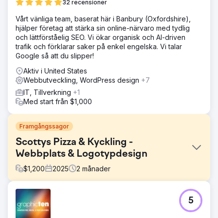
32 recensioner
Vårt vänliga team, baserat här i Banbury (Oxfordshire),
hjälper företag att stärka sin online-närvaro med tydlig
och lättförståelig SEO. Vi ökar organisk och AI-driven
trafik och förklarar saker på enkel engelska. Vi talar
Google så att du slipper!
Aktiv i United States
Webbutveckling, WordPress design
+7
IT, Tillverkning
+1
Med start från $1,000
Framgångssagor
Scottys Pizza & Kyckling -
Webbplats & Logotypdesign
$
1,200
2025
2
månader
Utmaning
5
Kunden gav mig i uppdrag att bygga en tredje design åt
dem och göra den väldigt modern. De behövde också en