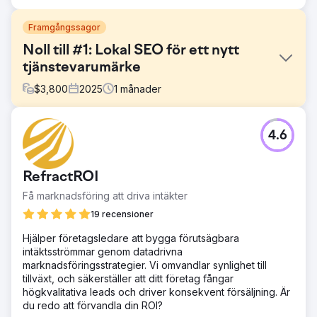
Framgångssagor
Noll till #1: Lokal SEO för ett nytt
tjänstevarumärke
$
3,800
2025
1
månader
Utmaning
4.6
Kunden lanserade utan någon digital närvaro. Ingen
webbplatshistorik. Ingen auktoritet för Google Business
Profile. Inga bakåtlänkar, recensioner eller
RefractROI
varumärkesigenkänning. De gick in på en
konkurrensutsatt lokal servicemarknad där etablerade
Få marknadsföring att driva intäkter
aktörer hade många års förtroendesignaler och synlighet
19 recensioner
för kartpaket. Att börja från grunden innebar att alla
konkurrenter hade ett försprång, och kunden behövde
Hjälper företagsledare att bygga förutsägbara
snabba resultat för att generera intäkter. Kärnproblemet:
intäktsströmmar genom datadrivna
ingen kunde hitta dem, och algoritmen hade ingen
marknadsföringsstrategier. Vi omvandlar synlighet till
anledning att lita på dem ännu.
tillväxt, och säkerställer att ditt företag fångar
högkvalitativa leads och driver konsekvent försäljning. Är
Lösning
du redo att förvandla din ROI?
Vi byggde deras lokala SEO-grund från grunden. Det