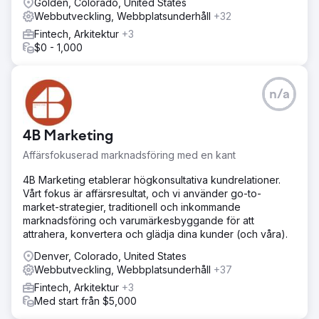
strukturerades kring lokala sökord med hög avsikt och
Golden, Colorado, United States
tydliga platssignaler rakt igenom. Google Business-
Webbutveckling, Webbplatsunderhåll
+32
profilen anpassades till den nya webbplatsen, och varje
Fintech, Arkitektur
+3
sida byggdes med en direkt kontaktväg, vilket gjorde det
$0 - 1,000
enkelt för besökare att ringa eller begära en offert.
Resultat
Kort efter att den nya webbplatsen lanserades började
n/a
kunden få regelbundna inkommande samtal direkt från sin
webbplats och Google-närvaro. För ett företag som
tidigare inte sett några digitala leads markerade detta en
4B Marketing
tydlig vändpunkt, vilket bevisade att rätt
Affärsfokuserad marknadsföring med en kant
webbplatsstruktur och lokal SEO-grund kan frigöra
organiskt leadflöde även på en konkurrensutsatt
4B Marketing etablerar högkonsultativa kundrelationer.
tjänstemarknad.
Vårt fokus är affärsresultat, och vi använder go-to-
market-strategier, traditionell och inkommande
Gå till byråsida
marknadsföring och varumärkesbyggande för att
attrahera, konvertera och glädja dina kunder (och våra).
Denver, Colorado, United States
Webbutveckling, Webbplatsunderhåll
+37
Fintech, Arkitektur
+3
Med start från $5,000