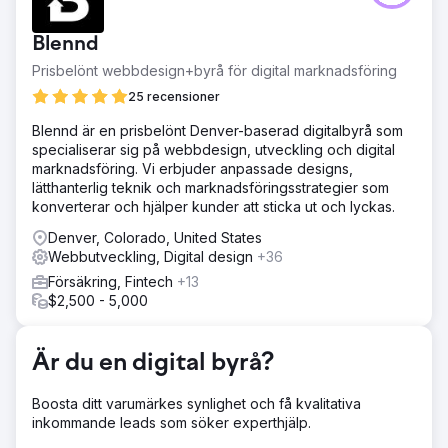
behövdes för att optimera sin webbplats effektivt. Deras
interna arbete begränsade synligheten, vilket resulterade
Blennd
i missad organisk trafik och färre köpklara besökare. Med
sin webbplats som en viktig försäljningskanal behövde de
Prisbelönt webbdesign+byrå för digital marknadsföring
attrahera relevanta användare, öka engagemanget och
25 recensioner
driva fler onlineköp.
Blennd är en prisbelönt Denver-baserad digitalbyrå som
Lösning
specialiserar sig på webbdesign, utveckling och digital
Vi genomförde en komplett SEO-kampanj och optimerade
marknadsföring. Vi erbjuder anpassade designs,
kontinuerligt SP Workwears webbplats för viktiga
lätthanterlig teknik och marknadsföringsstrategier som
söktermer och köparavsikter. Genom att förfina teknisk
konverterar och hjälper kunder att sticka ut och lyckas.
SEO, höja innehållskvaliteten och förbättra strukturen på
sidan, anpassade vi deras webbplats till behoven hos
Denver, Colorado, United States
värdefulla kunder. Denna forskningsdrivna strategi
Webbutveckling, Digital design
+36
förbättrade synlighet, engagemang och
Försäkring, Fintech
+13
konverteringsvägar i hela deras webbutik.
$2,500 - 5,000
Resultat
SP Workwear upplevde mätbar tillväxt: en ökning med 181
% i organisk trafik, en ökning med 236 % i
Är du en digital byrå?
engagemangsgrad och en ökning med 313 % i organiska
köp. Förbättrad synlighet lockade fler besökare som var
Boosta ditt varumärkes synlighet och få kvalitativa
redo att köpa, vilket ökade både
inkommande leads som söker experthjälp.
varumärkeskännedomen och intäkterna. Vår pågående