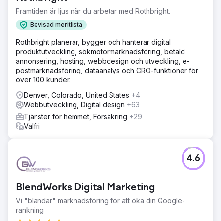
ökning med 214 % i ranking på första sidan, en
Framtiden är ljus när du arbetar med Rothbright.
engagemangsgrad på 59 % och en konverteringsgrad på
28 %. Deras innehåll följer nu en tydlig strategi, attraherar
Bevisad meritlista
rätt trafik och håller användare kvar på webbplatsen
längre. Viktiga engagemangs- och retentionsmått
Rothbright planerar, bygger och hanterar digital
fortsätter att öka, och teamet känner sig nu trygga med
produktutveckling, sökmotormarknadsföring, betald
sin riktning och de möjligheter som ligger framför dem.
annonsering, hosting, webbdesign och utveckling, e-
postmarknadsföring, dataanalys och CRO-funktioner för
över 100 kunder.
Gå till byråsida
Denver, Colorado, United States
+4
Webbutveckling, Digital design
+63
Tjänster för hemmet, Försäkring
+29
Valfri
4.6
BlendWorks Digital Marketing
Vi "blandar" marknadsföring för att öka din Google-
rankning