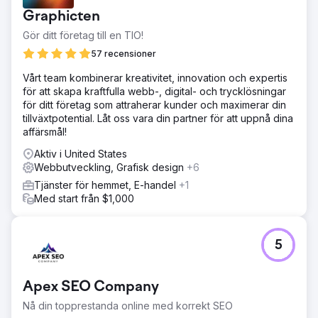
ny logotyp. Innan dess hade jag skapat två webbplatser
Graphicten
med Zurbs Foundation och ett anpassat WordPress-tema
som vi själva byggt. Deras logotyp hade då en känsla från
Gör ditt företag till en TIO!
slutet av 90-talet, väldigt detaljerad.
57 recensioner
Lösning
Vårt team kombinerar kreativitet, innovation och expertis
Jag hittade ett modernt tema för pizzarestauranger som
för att skapa kraftfulla webb-, digital- och trycklösningar
kunden godkände. Jag återskapade även deras logotyp
för ditt företag som attraherar kunder och maximerar din
med en enkel, modern touch som passar perfekt in i en
tillväxtpotential. Låt oss vara din partner för att uppnå dina
1:1-bild.
affärsmål!
Resultat
Aktiv i United States
En specialdesignad webbplats som imponerade dem
Webbutveckling, Grafisk design
+6
totalt; den visar upp deras 17-åriga svit som bästa pizza i
Marshfield, vilket de är stolta över. Jag återskapade
Tjänster för hemmet, E-handel
+1
deras logotyp, en körsbärsröd Chevy '57 Bel Air. Jag
Med start från $1,000
hittade en vektorkopia av exakt den bilen, färgade den i
sin körsbärsröda färg som hans meny och omgav den
med hans företagsnamn via rundad text. Han älskade den
5
så mycket att han använder den på sitt brevpapper
(kuvert, etiketter, klistermärken), skyltannonser,
onlineannonser, tryckta annonser och till och med en
Apex SEO Company
specialdesignad magnetdekal till sin golfbil.
Nå din topprestanda online med korrekt SEO