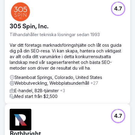
Utmaning
4.7
Emerald Group förstod grunderna i SEO men hade svårt
att omvandla den kunskapen till meningsfull organisk
tillväxt. Deras webbplats behövde en fullständig
305 Spin, Inc.
granskning för att åtgärda innehållsluckor, strukturproblem
och missade möjligheter. De ville ha starkare synlighet för
Tillhandahåller tekniska lösningar sedan 1993
värdefulla sökord och bättre engagemang när besökarna
väl landade på deras webbplats. Utan tydlig vägledning
Var ditt företags marknadsföringshjälte och låt oss guida
kunde de inte konsekvent attrahera eller konvertera rätt
dig på din SEO-resa. Vi kan skapa, hantera och viktigast
målgrupp.
av allt odla ditt varumärke i detta konkurrensutsatta
landskap med vår sageserfarenhet och bästa SEO-
Lösning
metoder som driver de resultat du vill ha.
Vi började med grundlig on-page och off-page
optimering, där vi omformade innehåll, struktur och
Steamboat Springs, Colorado, United States
användarupplevelse för både sökmotorer och besökare.
Webbutveckling, Webbplatsunderhåll
+27
Med deras målgrupp i åtanke byggde vi en långsiktig
E-handel, B2B-tjänster
+3
SEO-strategi som stöddes av forskningsdriven
Med start från $2,500
innehållsplanering. Detta ramverk gav Emerald Group
tydlighet, riktning och verktyg för att publicera
engagerande, högkonverterande innehåll i linje med
4.7
deras tillväxtmål.
Resultat
Effekten var betydande: Emerald Group uppnådde en
Rothbright