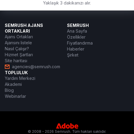
Yaklaşık 3 dakikanızı alır.
SEMRUSH AJANS
SEMRUSH
ORTAKLARI
Ana Sayfa
Ajans Ortakları
Özellikler
Ajansını listele
Fiyatlandırma
Nasıl Çalışır?
Haberler
Hizmet Şartları
Şirket
Site haritası
agencies@semrush.com
TOPLULUK
Yardım Merkezi
Akademi
Blog
Webinarlar
© 2008 - 2026 Semrush. Tüm hakları saklıdır.