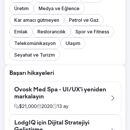
Üretim
Medya ve Eğlence
Kar amacı gütmeyen
Petrol ve Gaz
Emlak
Restorancılık
Spor ve Fitness
Telekomünikasyon
Ulaşım
Seyahat ve Turizm
Başarı hikayeleri
Ovosk Med Spa - UI/UX'i yeniden
markalayın
$
21,000
2020
13
ay
Zorluk
LodgIQ için Dijital Stratejiyi
Önde gelen kozmetik ve sağlıklı yaşam