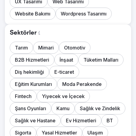
UX Tasarımı
Web Tasarımı
Website Bakımı
Wordpress Tasarımı
Sektörler
Tarım
Mimari
Otomotiv
B2B Hizmetleri
İnşaat
Tüketim Malları
Diş hekimliği
E-ticaret
Eğitim Kurumları
Moda Perakende
Fintech
Yiyecek ve İçecek
Şans Oyunları
Kamu
Sağlık ve Zindelik
Sağlık ve Hastane
Ev Hizmetleri
BT
Sigorta
Yasal Hizmetler
Ulaşım