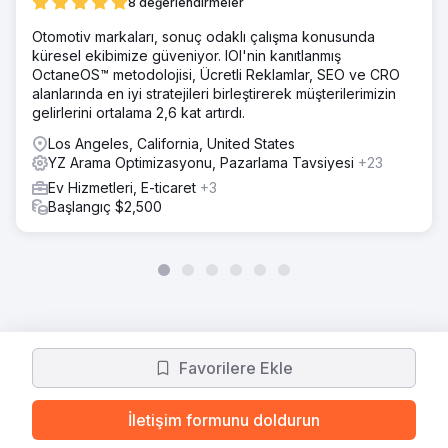
8 değerlendirmeler
sıralamaları sayesinde %75 arttı. Daha
Yüksek Dönüşüm Oranları: Dönüşüm oranı,
Otomotiv markaları, sonuç odaklı çalışma konusunda
küresel ekibimize güveniyor. IOI'nin kanıtlanmış
daha etkili kullanıcı etkileşimini yansıtan
OctaneOS™ metodolojisi, Ücretli Reklamlar, SEO ve CRO
%40 oranında iyileşti. Gelişmiş Arama
alanlarında en iyi stratejileri birleştirerek müşterilerimizin
Motoru Sıralamaları: Web sitesi, 30 yeni
gelirlerini ortalama 2,6 kat artırdı.
rekabetçi anahtar kelime için birinci sayfa
Los Angeles, California, United States
sıralamasına ulaştı.
YZ Arama Optimizasyonu, Pazarlama Tavsiyesi
+23
Ev Hizmetleri, E-ticaret
+3
Başlangıç $2,500
Favorilere Ekle
İletişim formunu doldurun