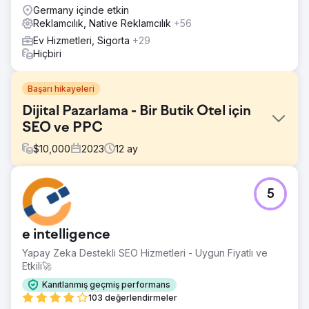
Germany içinde etkin
Reklamcılık, Native Reklamcılık
+56
Ev Hizmetleri, Sigorta
+29
Hiçbiri
Başarı hikayeleri
Dijital Pazarlama - Bir Butik Otel için
SEO ve PPC
$
10,000
2023
12
ay
Meydan Okuma
5
Channers On Norfolk, Norfolk Adası'nda güzel bir butik
konaklama tesisidir. İşletmeleri için marka bilinirliğini
geliştirmek, organik trafiği artırmak, anahtar kelime
e intelligence
sıralamalarını iyileştirmek ve olası satışları/rezervasyonları
artırmak için dijital pazarlama çözümleri arıyorlardı.
Yapay Zeka Destekli SEO Hizmetleri - Uygun Fiyatlı ve
Etkili🚀
Çözüm
Derinlemesine Anahtar Kelime Araştırması yaptık ve
Kanıtlanmış geçmiş performans
organik trafiklerini ve ardından rezervasyonlarını artırmak
103 değerlendirmeler