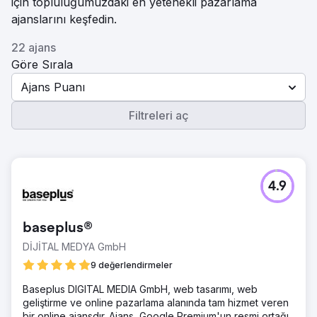
için topluluğumuzdaki en yetenekli pazarlama
ajanslarını keşfedin.
22 ajans
Göre Sırala
Ajans Puanı
Filtreleri aç
4.9
baseplus®
DİJİTAL MEDYA GmbH
9 değerlendirmeler
Baseplus DIGITAL MEDIA GmbH, web tasarımı, web
geliştirme ve online pazarlama alanında tam hizmet veren
bir online ajansdır. Ajans, Google Premium'un resmi ortağı