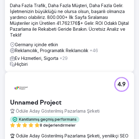
için odaklanmaları gereken 25 anahtar kelimeyi (Gezinme
Daha Fazla Trafik, Daha Fazla Müşteri, Daha Fazla Gelir.
arama amacı ile) belirledik. Hedef anahtar kelimelerini
İşletmenizin büyüklüğü ne olursa olsun, başarılı olmanıza
kullanarak web sitesini optimize ettik ve temel sorunları
yardımcı olabiliriz. 800.000+ İlk Sayfa Sıralaması
çözdük.
Müşteriler için Üretilen 41.762.176$+ Gelir. ROI Odaklı Dijital
Sonuç
Pazarlama ile Rekabeti Geride Bırakın. Ücretsiz Analiz ve
 Organik dönüşümler / rezervasyonlar ayda %1.110'un
Teklif
üzerinde arttı (dönüşümler 6'dan 73'e çıktı)  Organik
Germany içinde etkin
trafik ayda 482'den 2.197'ye yükseldi (yani %350'nin
Reklamcılık, Programatik Reklamcılık
+46
üzerinde)  25 hedef anahtar kelimeden 22'si ilk sırada
yer almaya başladı Google'ın sayfası
Ev Hizmetleri, Sigorta
+29
Hiçbiri
Ajans sayfasına git
4.9
Unnamed Project
🏆 Ödüle Aday Gösterilmiş Pazarlama Şirketi
Kanıtlanmış geçmiş performans
8 değerlendirmeler
🏆 Ödüle Aday Gösterilmiş Pazarlama Şirketi, yenilikçi SEO