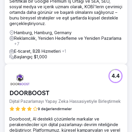
Sertifikalı bir Google Premium İş Ortağı ve SEA, SEO,
sosyal medya ve içerik uzmanı olarak, KOBİ'lerin çevrimiçi
ortamda daha görünür ve başarılı olmalarını sağlıyoruz –
bunu bireysel stratejiler ve eşit şartlarda kişisel destekle
gerçekleştiriyoruz.
Hamburg, Hamburg, Germany
Reklamcılık, Yeniden Hedefleme ve Yeniden Pazarlama
+7
E-ticaret, B2B Hizmetleri
+1
Başlangıç $1,000
4.4
DOORBOOST
Dijital Pazarlamayı Yapay Zeka Hassasiyetiyle Birleştirmek
9 değerlendirmeler
Doorboost, AI destekli çözümlerle markalar ve
perakendeciler için dijital pazarlamayı devrim niteliğinde
değiştiriyor. Platformumuz, küresel kampanyaları ve yerel