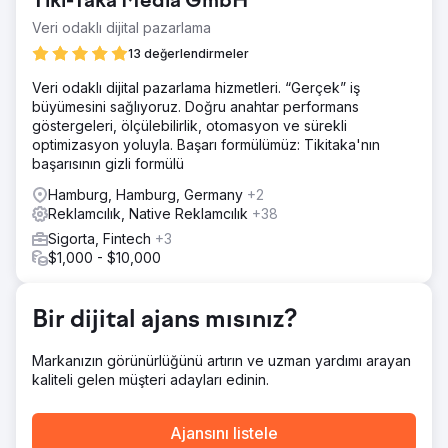
Tiki-Taka Media GmbH
pazarlama faaliyetlerini destekledi.
Veri odaklı dijital pazarlama
Çözüm
Karantina sonrası iş dünyasının çapraz tozlaşmasına yol
13 değerlendirmeler
açan iş elçisi programını yeniden etkinleştirdik. Organik
Veri odaklı dijital pazarlama hizmetleri. “Gerçek” iş
trafik oluşturmak için daha fazla farkındalık yaratan dijital
büyümesini sağlıyoruz. Doğru anahtar performans
pazarlama fikirleri konusunda tavsiyelerde bulunduk.
göstergeleri, ölçülebilirlik, otomasyon ve sürekli
Sonuç
optimizasyon yoluyla. Başarı formülümüz: Tikitaka'nın
50.000 £ Üretildi Düzenli toplantıları tanıtmak için video
başarısının gizli formülü
içeriği kullanarak 2022'de akupunktur erişim hedefine
Hamburg, Hamburg, Germany
+2
yönelik sponsor gelirlerinde 50.000 £ üreten etkinlikleri
Reklamcılık, Native Reklamcılık
+38
kolaylaştırabildik ve ardından 2023'te çok sayıda işletme
ekleyerek büyümeyi daha da ileriye taşıdık. %30 Artış
Sigorta, Fintech
+3
Fon, 2022/23'te web trafiğinde %30 artış gördü
$1,000 - $10,000
Ajans sayfasına git
Bir dijital ajans mısınız?
Markanızın görünürlüğünü artırın ve uzman yardımı arayan
kaliteli gelen müşteri adayları edinin.
Ajansını listele