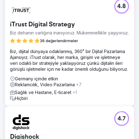
Meydan Okuma
4.8
Müşterinin hedefi açıktı: yaz boyunca 50 yeni müşteri
kazanmak. İçerik oluşturma konusunda mükemmel
olmasına rağmen analitiği anlama ve en iyi sonuçları elde
iTrust Digital Strategy
etmek için doğru taktikleri uygulama konusunda yardıma
ihtiyacı vardı.
Biz dehanın varlığına inanıyoruz. Mükemmellikle yaşıyoruz.
Çözüm
36 değerlendirmeler
Onun içerik oluşturma becerilerini TikTok'ta viral olma
Biz, dijital dünyaya odaklanmış, 360˚ bir Dijital Pazarlama
stratejilerini uygulama konusundaki uzmanlığımızla
Ajansıyız. iTrust olarak, her marka, girişim ve işletmeye
birleştirdik. Bu çok büyük bir başarıydı; Analitiklere
veri odaklı bir stratejiyle yaklaşıyoruz çünkü dijitalin ileri
yaptığımız derinlemesine inceleme, harika içeriğinin hak
görüşlü işletmeler için ne kadar önemli olduğunu biliyoruz.
ettiği ilgiyi görmesi için tam olarak ne yapmamız
gerektiğini ortaya çıkardı.
Germany içinde etkin
Reklamcılık, Video Pazarlama
+7
Sonuç
Kampanya o kadar büyük bir başarıydı ki, onu erken
Sağlık ve Hastane, E-ticaret
+1
durdurmak zorunda kaldık. Müşteri, tek seferde
Hiçbiri
halledemeyeceği kadar fazla olan 350'den fazla sipariş
aldı. Dört videomuz TikTok'ta 3 milyondan fazla organik
görüntüleme topladı ve analitiği avantajımıza kullanmanın
4.7
gerçek gücünü ortaya koydu.
Ajans sayfasına git
Digishock