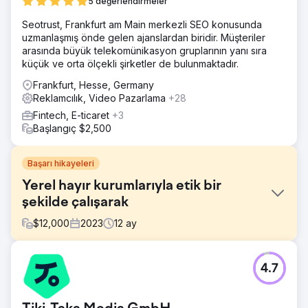
5 değerlendirmeler
Seotrust, Frankfurt am Main merkezli SEO konusunda
uzmanlaşmış önde gelen ajanslardan biridir. Müşteriler
arasında büyük telekomünikasyon gruplarının yanı sıra
küçük ve orta ölçekli şirketler de bulunmaktadır.
Frankfurt, Hesse, Germany
Reklamcılık, Video Pazarlama
+28
Fintech, E-ticaret
+3
Başlangıç $2,500
Başarı hikayeleri
Yerel hayır kurumlarıyla etik bir
şekilde çalışarak
$
12,000
2023
12
ay
Meydan Okuma
4.7
Phoenix Marketing, dijital ve geleneksel medya desteği
biçimlerini kullanarak hayır kurumuna bağış toplanmasına
yardımcı olmak amacıyla Sussex Kanser Fonu'nun