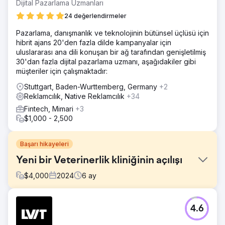
Dijital Pazarlama Uzmanları
24 değerlendirmeler
Pazarlama, danışmanlık ve teknolojinin bütünsel üçlüsü için
hibrit ajans 20'den fazla dilde kampanyalar için
uluslararası ana dili konuşan bir ağ tarafından genişletilmiş
30'dan fazla dijital pazarlama uzmanı, aşağıdakiler gibi
müşteriler için çalışmaktadır:
Stuttgart, Baden-Wurttemberg, Germany
+2
Reklamcılık, Native Reklamcılık
+34
Fintech, Mimari
+3
$1,000 - 2,500
Başarı hikayeleri
Yeni bir Veterinerlik kliniğinin açılışı
$
4,000
2024
6
ay
Meydan Okuma
4.6
Mewes Vets, Haywards Heath ve Rottingdean'da
bulunan, evcil hayvanlara mümkün olan en iyi bakımı