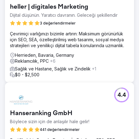
ROAS'ta (reklam harcamalarından elde edilen getiri) 19,58
heller | digitales Marketing
£ CPA (edinim başına maliyet) oluşturur (geçtiğimiz üç ayın
ortalaması Kasım, Aralık, Ocak 2024). %27 Artış SEO
Dijital düşünün. Yaratıcı davranın. Geleceği şekillendir
stratejisinden organik trafikte %27 artış.
3 değerlendirmeler
Çevrimiçi varlığınızı bizimle artırın: Maksimum görünürlük
Ajans sayfasına git
için SEO, SEA, özelleştirilmiş web tasarımı, sosyal medya
stratejileri ve yenilikçi dijital tabela konularında uzmanlık.
Herrieden, Bavaria, Germany
Reklamcılık, PPC
+6
Sağlık ve Hastane, Sağlık ve Zindelik
+1
$0 - $2,500
4.4
Hanseranking GmbH
Böylece sizin için de anlaşılır hale gelir!
441 değerlendirmeler