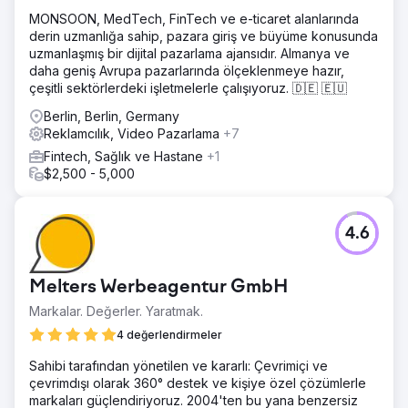
gerçekleştirdik. Yeni Anahtar İfadeler 55 Uygulama için 55
MONSOON, MedTech, FinTech ve e-ticaret alanlarında
yeni anahtar ifadenin doldurulduğunu ve organik trafikte
derin uzmanlığa sahip, pazara giriş ve büyüme konusunda
%11,5'lik bir artış olduğunu gördük. 23 Broşür talebi
uzmanlaşmış bir dijital pazarlama ajansıdır. Almanya ve
Toplam 23 broşür talebi kaydedildi.
daha geniş Avrupa pazarlarında ölçeklenmeye hazır,
çeşitli sektörlerdeki işletmelerle çalışıyoruz. 🇩🇪 🇪🇺
Ajans sayfasına git
Berlin, Berlin, Germany
Reklamcılık, Video Pazarlama
+7
Fintech, Sağlık ve Hastane
+1
$2,500 - 5,000
4.6
Melters Werbeagentur GmbH
Markalar. Değerler. Yaratmak.
4 değerlendirmeler
Sahibi tarafından yönetilen ve kararlı: Çevrimiçi ve
çevrimdışı olarak 360° destek ve kişiye özel çözümlerle
markaları güçlendiriyoruz. 2004'ten bu yana benzersiz