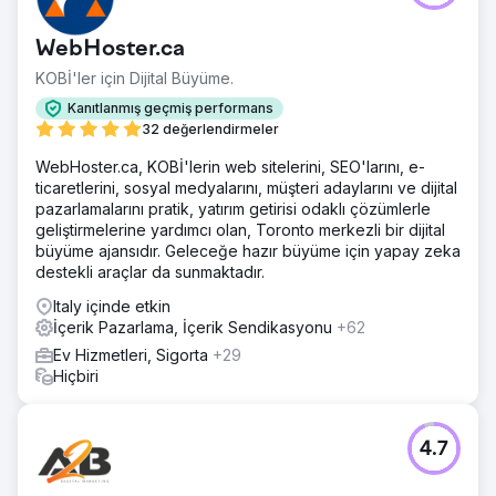
denetimleri gerçekleştirdik.
WebHoster.ca
Sonuç
Marka, 6 ay içinde ChatGPT, Perplexity ve Google AI
KOBİ'ler için Dijital Büyüme.
Overview'da en önemli 50 alıcı niyeti sorgusunun 38'i için
Kanıtlanmış geçmiş performans
önerilen bir kaynak haline geldi. İzlenen sorgu kapsamına
32 değerlendirmeler
göre yapay zeka arama görünürlüğü ChatGPT'de %92,
Perplexity'de %88 ve Google AI Overview'da %84 arttı.
WebHoster.ca, KOBİ'lerin web sitelerini, SEO'larını, e-
Organik arama tıklamaları toparlandı ve yıllık bazda %27
ticaretlerini, sosyal medyalarını, müşteri adaylarını ve dijital
arttı, markalı arama hacmi %64 yükseldi ve ücretli medya
pazarlamalarını pratik, yatırım getirisi odaklı çözümlerle
harcamaları artırılmadan 90 gün içinde gelen demo
geliştirmelerine yardımcı olan, Toronto merkezli bir dijital
talepleri ikiye katlandı.
büyüme ajansıdır. Geleceğe hazır büyüme için yapay zeka
destekli araçlar da sunmaktadır.
Ajans sayfasına git
Italy içinde etkin
İçerik Pazarlama, İçerik Sendikasyonu
+62
Ev Hizmetleri, Sigorta
+29
Hiçbiri
4.7