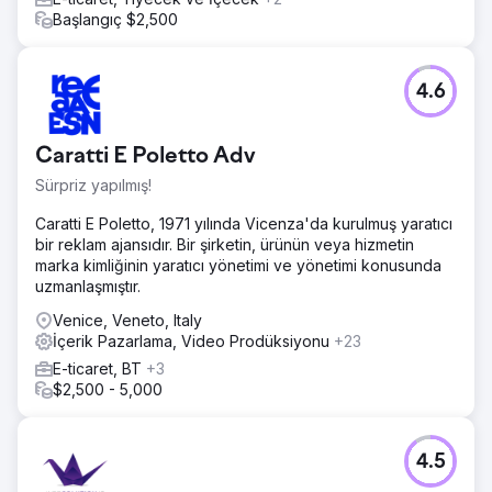
kattan fazla arttı: - günde 1200 tıklamadan (Google Arama
Başlangıç $2,500
Konsolu) - günde 4000'den fazla tıklamaya (Google
Arama Konsolu) Ayrıca dönüşüme de yardımcı olduk,
bunun sonucunda FTD (ilk kez para yatıranlar) 2,5 kat arttı
4.6
Ajans sayfasına git
Caratti E Poletto Adv
Sürpriz yapılmış!
Caratti E Poletto, 1971 yılında Vicenza'da kurulmuş yaratıcı
bir reklam ajansıdır. Bir şirketin, ürünün veya hizmetin
marka kimliğinin yaratıcı yönetimi ve yönetimi konusunda
uzmanlaşmıştır.
Venice, Veneto, Italy
İçerik Pazarlama, Video Prodüksiyonu
+23
E-ticaret, BT
+3
$2,500 - 5,000
4.5