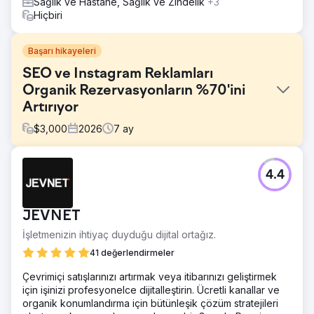
Sağlık ve Hastane, Sağlık ve Zindelik
+3
Hiçbiri
Başarı hikayeleri
SEO ve Instagram Reklamları
Organik Rezervasyonların %70'ini
Artırıyor
$
3,000
2026
7
ay
Meydan Okuma
4.4
Butik turizm şirketi, müşteri edinimi için %100 oranında
ücretli reklamlara ve çevrimdışı ortaklıklara güveniyordu.
Web sitelerinin SEO görünürlüğü sıfırdı, organik arama
JEVNET
trafiği yok denecek kadar azdı ve Instagram içerikleri
hiçbir talep oluşturmuyordu. Artan Google Ads ve Meta
İşletmenizin ihtiyaç duyduğu dijital ortağız.
Ads maliyetleri kar marjlarını aşındırıyordu, rezervasyon
41 değerlendirmeler
süreçlerinde dönüşüm oranı optimizasyonu eksikti ve
markanın sürdürülebilir bir talep yaratma motoru yoktu.
Çevrimiçi satışlarınızı artırmak veya itibarınızı geliştirmek
Uzun vadeli SEO ve sosyal medya stratejileri
için işinizi profesyonelce dijitalleştirin. Ücretli kanallar ve
geliştirebilecek bir dijital pazarlama ajansına ihtiyaçları
organik konumlandırma için bütünleşik çözüm stratejileri
vardı.