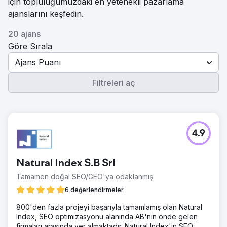
için topluluğumuzdaki en yetenekli pazarlama
ajanslarını keşfedin.
20 ajans
Göre Sırala
Ajans Puanı
Filtreleri aç
4.9
Natural Index S.B Srl
Tamamen doğal SEO/GEO'ya odaklanmış.
6 değerlendirmeler
800'den fazla projeyi başarıyla tamamlamış olan Natural
Index, SEO optimizasyonu alanında AB'nin önde gelen
firmaları arasında yer almaktadır. Natural Index'in SEO