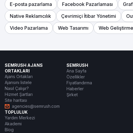
E-posta pazarlama
Facebook Pazarlaması
Graf
Ajans sayfasına git
Native Reklamcılık
Çevrimiçi İtibar Yönetimi
Ou
Video Pazarlama
Web Tasarımı
Web Geliştirm
SEMRUSH AJANS
SEMRUSH
ORTAKLARI
Ana Sayfa
Ajans Ortakları
Özellikler
Ajansını listele
Fiyatlandırma
Nasıl Çalışır?
Haberler
Hizmet Şartları
Şirket
Site haritası
agencies@semrush.com
TOPLULUK
Yardım Merkezi
Akademi
Blog