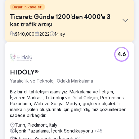
Başarı hikayeleri
Ticaret: Günde 1200'den 4000'e 3
kat trafik artışı
$
140,000
2022
14
ay
Meydan Okuma
4.6
Asıl zorluk, yerleşik çevrimiçi ticaret inceleme web sitesini
kurtarmaktı. Müşteri trafiği 2 yılda azalıyordu. Ana hedef,
neyin yanlış olduğunu anlamak, düzeltmek ve Google'dan
HIDOLY®
gelen organik trafiği artırarak stratejiyi uygulamaktı.
Yaratıcılık ve Teknoloji Odaklı Markalama
Çözüm
Ana sorunlar şunlardı: - Teknik sorunlar (dil sürümlerinde
Biz bir dijital iletişim ajansıyız. Markalama ve İletişim,
otomatik olarak çevrilmiş içerik) - Ana anahtar kelime
İşveren Markası, Teknoloji ve Dijital Gelişim, Performans
gruplarına alakalı ve güçlü bağlantıların olmaması - Yapı ve
Pazarlama, Web ve Sosyal Medya, güçlü ve ölçülebilir
iç bağlantı Sorunlar düzeltildikten sonra, trafik neredeyse
marka ilişkileri oluşturmak için geliştirdiğimiz çözümlerden
aynı seviyeye geldi. Daha sonra stratejiyi uygulamaya
sadece birkaçıdır.
odaklandık.
Turin, Piedmont, Italy
Sonuç
İçerik Pazarlama, İçerik Sendikasyonu
+45
Proje üzerinde çalıştıktan sonraki 14 ay içinde trafik 3
E-ticaret, Yiyecek ve İçecek
+2