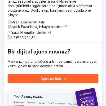
temiz, sezgisel arayüzler aracılığıyla eyleme
grubu eklemekti. Kilit nokta ayrıntılı araştırma ve düşük
dönüştürülebilir içgörülere dönüştüren akıllı platformlar
rekabetçi anahtar kelime gruplarıydı. Sadece sayfa içi,
oluşturuyoruz. Ödüllü ekip, kanıtlanmış sonuçlarla öne
içerik ve bağlantıları daha iyi hale getirerek bunları ilk
çıkıyor.
sıraya koyduk.
Milan, Lombardy, Italy
Sonuç
İçerik Pazarlama, Hikaye anlatımı
+7
Sonuç olarak: İlk yıl: Günde 0-3000 tıklama (Google
Search Console) İkinci yıl: Günde 3000-5700 tıklama
Yasal Hizmetler, Üretim
+1
(Google Search Console) Üçüncü yıl: günde 8000'den
Başlangıç $5,000
fazla tıklamaya ulaştık (Google Search Console) Genel
trafik Google Analytics artık günde 10.000'den fazla tekil
ziyaretçiye sahip
Bir dijital ajans mısınız?
Markanızın görünürlüğünü artırın ve uzman yardımı arayan
Ajans sayfasına git
kaliteli gelen müşteri adayları edinin.
Ajansını listele