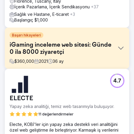
Florence, Tuscany, Italy
İçerik Pazarlama, İçerik Sendikasyonu
+37
Sağlık ve Hastane, E-ticaret
+3
Başlangıç $1,000
Başarı hikayeleri
iGaming inceleme web sitesi: Günde
0 ila 8000 ziyaretçi
$
360,000
2021
36
ay
Meydan Okuma
4.7
Ana hedef, iGaming nişinde sıfırdan ürün inceleme web
sitesi oluşturmak ve 16 ayda başabaş yapmaktı. SeoProfy
için asıl zorluk, bu rekabetçi pazarda başarılı olabilecek
ELECTE
doğru stratejiyi seçmek, ardından bunu uygulamak ve
müşteri için sürdürülebilir sonuçlar elde etmekti.
Yapay zeka analitiği, temiz web tasarımıyla buluşuyor.
Çözüm
11 değerlendirmeler
Çözüm, İngilizce konuşulan pazarlardaki slot türü
Electe, KOBİ'ler için yapay zeka destekli veri analitiğini
terimlerle başlamak, önce organik trafik çekmek ve
özel web geliştirme ile birleştiriyor. Karmaşık iş verilerini
ardından daha fazla dönüşüm sağlayan anahtar kelime