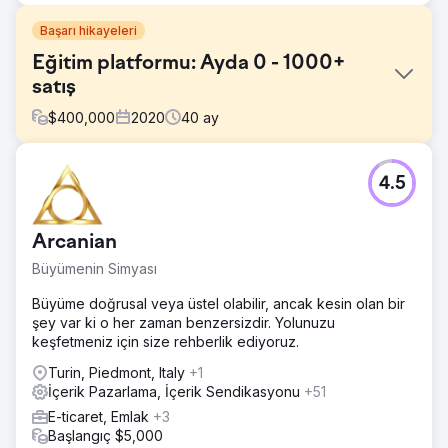
Başarı hikayeleri
Eğitim platformu: Ayda 0 - 1000+
satış
$
400,000
2020
40
ay
Meydan Okuma
4.5
Asıl zorluk, eğitim platformu için ilgili organik trafiği sıfırdan
artırmaktı. Nişin son derece rekabetçi olması nedeniyle
asıl amacımız, minimum kaynaklarla nasıl başlayıp
Arcanian
müşteriler için nasıl sonuç alabileceğimizin yollarını
bulmaktı.
Büyümenin Simyası
Çözüm
Büyüme doğrusal veya üstel olabilir, ancak kesin olan bir
Ayrıntılı araştırma ve denetimden sonra müşteriye satış
şey var ki o her zaman benzersizdir. Yolunuzu
getirebilecek daha az rekabetçi anahtar kelime grupları
keşfetmeniz için size rehberlik ediyoruz.
bulduk ve müşteriyi bunlara odaklanmaya ikna ettik. Bu işe
yaradı ve daha fazla anahtar kelime grubuna harcama
Turin, Piedmont, Italy
+1
yapıp tüm ana anahtar kelime terimleri için İLK 1-3 sıralara
İçerik Pazarlama, İçerik Sendikasyonu
+51
ulaşmayı başardık.
E-ticaret, Emlak
+3
Başlangıç $5,000
Sonuç