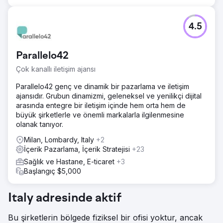
Sonuç olarak: - İkinci yılda ayda 300+ satış - Üçüncü yılda
ayda 650 satış - Üçüncü yılda ayda 1000+ satışa ulaştık
Clutch'taki müşteri referansından alıntı: "Şirket ortalamanın
4.5
üzerinde bir ortalamaya ulaştı SeoProfy'nin çalışmaları
sayesinde ayda 1.000 yeni satış."
Parallelo42
Ajans sayfasına git
Çok kanallı iletişim ajansı
Parallelo42 genç ve dinamik bir pazarlama ve iletişim
ajansıdır. Grubun dinamizmi, geleneksel ve yenilikçi dijital
arasında entegre bir iletişim içinde hem orta hem de
büyük şirketlerle ve önemli markalarla ilgilenmesine
olanak tanıyor.
Milan, Lombardy, Italy
+2
İçerik Pazarlama, İçerik Stratejisi
+23
Sağlık ve Hastane, E-ticaret
+3
Başlangıç $5,000
Italy adresinde aktif
Bu şirketlerin bölgede fiziksel bir ofisi yoktur, ancak