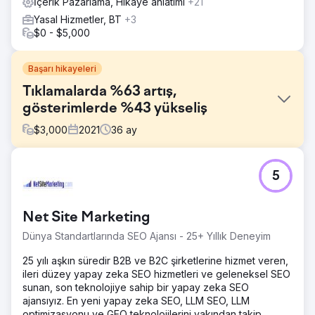
İçerik Pazarlama, Hikaye anlatımı
+21
Yasal Hizmetler, BT
+3
$0 - $5,000
Başarı hikayeleri
Tıklamalarda %63 artış,
gösterimlerde %43 yükseliş
$
3,000
2021
36
ay
Meydan Okuma
5
BeatRoute Innovations Pvt. Ltd, saha satışları için bir CRM
SFA yazılımıdır. Sahadaki iş hedeflerinize ulaşmanıza
yardımcı olur ve satış çıktısını en üst düzeye çıkarmak için
Net Site Marketing
saha satış ekibiniz, distribütörleriniz ve müşterileriniz
arasında iş birliğini başlatır.
Dünya Standartlarında SEO Ajansı - 25+ Yıllık Deneyim
Çözüm
25 yılı aşkın süredir B2B ve B2C şirketlerine hizmet veren,
SEO stratejimiz; web sitesi analizi, anahtar kelime
ileri düzey yapay zeka SEO hizmetleri ve geleneksel SEO
araştırması, sayfa içi optimizasyon, rakip analizi,
sunan, son teknolojiye sahip bir yapay zeka SEO
özelleştirilmiş yaklaşım, UI/UX önerileri, CTA uygulaması,
ajansıyız. En yeni yapay zeka SEO, LLM SEO, LLM
kaliteli bağlantı kurma ve çevrimiçi görünürlüğü ve organik
optimizasyonu ve GEO teknolojilerini yakından takip