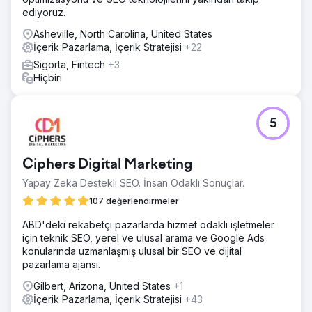
trafiği artırmak için içerik optimizasyonunu içerir.
ediyoruz.
Sonuç
Asheville, North Carolina, United States
Stratejilerimiz web siteniz için olağanüstü sonuçlar ortaya
İçerik Pazarlama, İçerik Stratejisi
+22
koydu. Bunlar arasında tıklamalarda %63, gösterimlerde
Sigorta, Fintech
+3
%43, yönlendiren etki alanlarında %91 büyüme, hedef
Hiçbiri
tamamlamalarda %47 artış ve hedef dönüşümünde
%76'lık kayda değer bir artış yer alıyor.
5
Ajans sayfasına git
Ciphers Digital Marketing
Yapay Zeka Destekli SEO. İnsan Odaklı Sonuçlar.
107 değerlendirmeler
ABD'deki rekabetçi pazarlarda hizmet odaklı işletmeler
için teknik SEO, yerel ve ulusal arama ve Google Ads
konularında uzmanlaşmış ulusal bir SEO ve dijital
pazarlama ajansı.
Gilbert, Arizona, United States
+1
İçerik Pazarlama, İçerik Stratejisi
+43