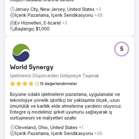
konuma özgü anahtar kelimeleri hedefleyen bir içerik
stratejisi geliştirdik. En önemlisi, doğrulanmış yorumlar
Jersey City, New Jersey, United States
+2
toplamak için agresif bir itibar yönetimi stratejisi uyguladık.
İçerik Pazarlama, İçerik Sendikasyonu
+48
Teknik SEO, içerik ve güven oluşturmanın bu birleşik
Ev Hizmetleri, E-ticaret
+3
yaklaşımı, arama motorlarına anında otorite sinyali vermek
Başlangıç $1,000
üzere tasarlandı.
Sonuç
Bu proje, var olmayan bir markayı yerel pazar liderine
5
dönüştürdü. Web sitesi artık Chicago'nun en yüksek
değerli pencere anahtar kelimeleri için arama
sonuçlarında en üst sıralarda yer alıyor. Bunun doğrudan
World Synergy
bir sonucu olarak, müşteri şu anda yalnızca organik trafik
yoluyla ayda yüzlerce nitelikli potansiyel müşteri elde
İşletmenizi Düşünceden Gelişmeye Taşımak
ediyor. Onları sıfır görünürlükten bölgedeki en üst
15 değerlendirmeler
sıralarda yer alan sitelerden biri haline getirmeyi başardık.
Büyüme odaklı işletmelerin pazarlama, uygulamalar ve
teknolojiye yönelik işbirlikçi bir yaklaşımla ölçek, uzun
Ajans sayfasına git
ömürlülük ve karlılık elde etmelerine yardımcı oluyoruz.
Entegre iş modelimiz şirket uyumunu sağlayarak iş
sürtüşmesini ve maliyetleri azaltır.
Cleveland, Ohio, United States
+1
İçerik Pazarlama, İçerik Sendikasyonu
+56