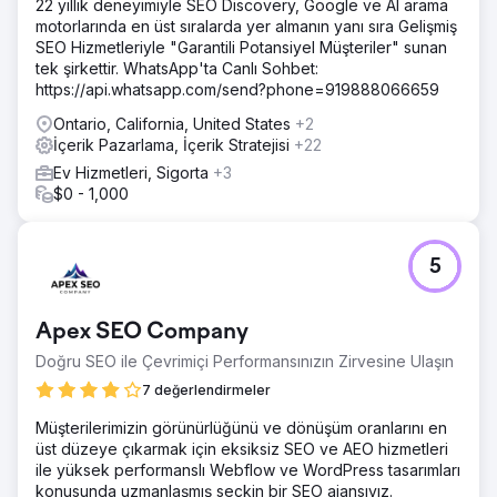
22 yıllık deneyimiyle SEO Discovery, Google ve AI arama
motorlarında en üst sıralarda yer almanın yanı sıra Gelişmiş
SEO Hizmetleriyle "Garantili Potansiyel Müşteriler" sunan
tek şirkettir. WhatsApp'ta Canlı Sohbet:
https://api.whatsapp.com/send?phone=919888066659
Ontario, California, United States
+2
İçerik Pazarlama, İçerik Stratejisi
+22
Ev Hizmetleri, Sigorta
+3
$0 - 1,000
5
Apex SEO Company
Doğru SEO ile Çevrimiçi Performansınızın Zirvesine Ulaşın
7 değerlendirmeler
Müşterilerimizin görünürlüğünü ve dönüşüm oranlarını en
üst düzeye çıkarmak için eksiksiz SEO ve AEO hizmetleri
ile yüksek performanslı Webflow ve WordPress tasarımları
konusunda uzmanlaşmış seçkin bir SEO ajansıyız.