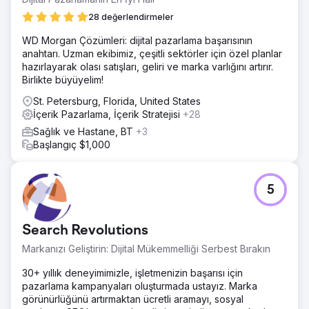
kolay olmamıştı.
28 değerlendirmeler
Çözüm
WD Morgan Çözümleri: dijital pazarlama başarısının
SEO stratejimiz; web sitesi analizi, anahtar kelime
anahtarı. Uzman ekibimiz, çeşitli sektörler için özel planlar
araştırması, sayfa içi optimizasyon, rakip analizi,
hazırlayarak olası satışları, geliri ve marka varlığını artırır.
özelleştirilmiş yaklaşım, UI/UX önerileri, CTA uygulaması,
Birlikte büyüyelim!
kaliteli bağlantı kurma ve çevrimiçi görünürlüğü ve organik
trafiği artırmak için içerik optimizasyonunu içerir.
St. Petersburg, Florida, United States
İçerik Pazarlama, İçerik Stratejisi
+28
Sonuç
Organik trafiklerinde 8,6K'ya bir artış oldu ve SEO
Sağlık ve Hastane, BT
+3
performansları arttı ve hedef kitlelerinin nerede daha aktif
Başlangıç $1,000
olduğunu öğrendiler. Ayrıca, trafiğin çoğunu hangi üst
kanallardan aldıklarını anlamalarına yardımcı olduk.
5
Ajans sayfasına git
Search Revolutions
Markanızı Geliştirin: Dijital Mükemmelliği Serbest Bırakın
30+ yıllık deneyimimizle, işletmenizin başarısı için
pazarlama kampanyaları oluşturmada ustayız. Marka
görünürlüğünü artırmaktan ücretli aramayı, sosyal