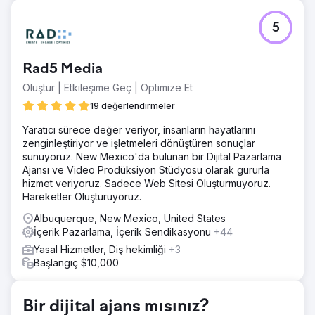
Meydan Okuma
5
Venom Motorsports, çeşitli sokak bisikletleri, helikopterler,
ATV'ler ve otomatik gazlı, elektrikli ve yakıt enjeksiyonlu
modeller de dahil olmak üzere çeşitli motosikletler sağlar.
Rad5 Media
Müşterimiz, çevrimiçi motosiklet satış web sitesinin e-
Ticaret alanındaki varlığını ve satışlarını artırmayı hedefledi
Oluştur | Etkileşime Geç | Optimize Et
Çözüm
19 değerlendirmeler
SEO stratejimiz, web sitesi analizi, anahtar kelime
Yaratıcı sürece değer veriyor, insanların hayatlarını
araştırması, sayfa içi optimizasyon, rakip analizi,
zenginleştiriyor ve işletmeleri dönüştüren sonuçlar
özelleştirilmiş yaklaşım, UI/UX önerileri, CTA uygulaması,
sunuyoruz. New Mexico'da bulunan bir Dijital Pazarlama
kaliteli bağlantı oluşturma ve gelişmiş çevrimiçi görünürlük
Ajansı ve Video Prodüksiyon Stüdyosu olarak gururla
ve organik trafik için içerik optimizasyonunu içerir.
hizmet veriyoruz. Sadece Web Sitesi Oluşturmuyoruz.
Sonuç
Hareketler Oluşturuyoruz.
Stratejilerimiz web sitesi için olağanüstü sonuçlar verdi.
Albuquerque, New Mexico, United States
Organik Trafikte %500 artış, 200+ Anahtar Kelimenin İlk 3
İçerik Pazarlama, İçerik Sendikasyonu
+44
Sırada Yerlenmesi, tıklamalarda %72 artış ve
gösterimlerde %75 artış sağlandı
Yasal Hizmetler, Diş hekimliği
+3
Başlangıç $10,000
Ajans sayfasına git
Bir dijital ajans mısınız?