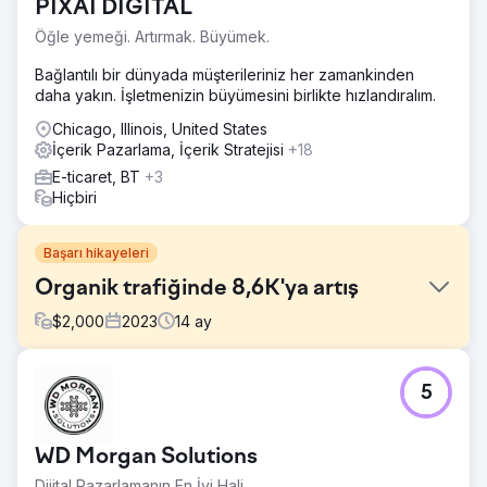
PIXAI DIGITAL
Öğle yemeği. Artırmak. Büyümek.
Bağlantılı bir dünyada müşterileriniz her zamankinden
daha yakın. İşletmenizin büyümesini birlikte hızlandıralım.
Chicago, Illinois, United States
İçerik Pazarlama, İçerik Stratejisi
+18
E-ticaret, BT
+3
Hiçbiri
Başarı hikayeleri
Organik trafiğinde 8,6K'ya artış
$
2,000
2023
14
ay
Meydan Okuma
5
Mobile4use müşterisi ikinci el cep telefonlarını çevrimiçi
satıyor. Daha iyi durumdaki tüm kullanılmış cep telefonlarını
sattıkları bir web siteleri var. E-ticaret sektöründeki
WD Morgan Solutions
çevrimiçi varlıklarını artırmak için bizimle iletişime geçtiler.
İşletmenizi çevrimiçi olarak ölçeklendirmek hiç bu kadar
Dijital Pazarlamanın En İyi Hali