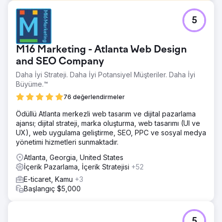
Meydan Okuma
5
Müşteri yeni bir alan adı satın aldı ve Wix üzerinden web
sitesini kurdu. Yerel ve organik aramalarda bölgesinde
lider olmak istiyor.
M16 Marketing - Atlanta Web Design
Çözüm
and SEO Company
Alan adının varlığının ilk ayında, ele alınabilecek tüm teknik
Daha İyi Strateji. Daha İyi Potansiyel Müşteriler. Daha İyi
SEO sorunları çözüldü. Ardından, anahtar kelime
Büyüme.™
araştırması ve uygulaması, sayfa içi SEO düzenlemeleri ve
içerik yazımı çalışmaları yaptık, çünkü çoğu temel sayfanın
76 değerlendirmeler
içeriği yetersizdi. Hizmet sayfası başına kelime sayısı
açısından ana rakibiyle eşleştik ve bu oldukça iyi sonuç
Ödüllü Atlanta merkezli web tasarım ve dijital pazarlama
verdi!
ajansı; dijital strateji, marka oluşturma, web tasarımı (UI ve
UX), web uygulama geliştirme, SEO, PPC ve sosyal medya
Sonuç
yönetimi hizmetleri sunmaktadır.
3 ay ve sağlam SEO çalışmaları sonucunda, bu alan adı
Google Sandbox'tan çıktı ve ana rakipleriyle rekabet
Atlanta, Georgia, United States
etmeye başladı; hatta bir şehirde 1 numaralı oto tamir
İçerik Pazarlama, İçerik Stratejisi
+52
atölyesi olarak onları geride bıraktı. Tıklamalar %77,
E-ticaret, Kamu
+3
gösterimler %96, organik aramalar %4357, organik trafik
Başlangıç $5,000
%100 ve organik anahtar kelimeler %417 arttı - bunların
hepsi 90 gün içinde gerçekleşti.
5