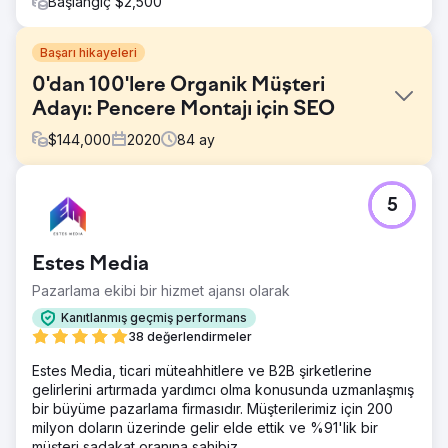
Başlangıç $2,500
Başarı hikayeleri
0'dan 100'lere Organik Müşteri
Adayı: Pencere Montajı için SEO
$
144,000
2020
84
ay
Meydan Okuma
5
Yeni kurulan ve Şikago merkezli bir pencere montaj
şirketi, sıfır dijital ayak iziyle son derece rekabetçi yerel
pazara girdi. Tamamen sıfırdan başlayan müşteri, acil
Estes Media
marka güvenilirliği oluşturmak zorundaydı. Birincil hedef,
sadece var olmakla kalmayıp, ücretli reklamlara büyük
Pazarlama ekibi bir hizmet ajansı olarak
ölçüde bağımlı kalmadan aktif olarak sürdürülebilir bir
Kanıtlanmış geçmiş performans
yüksek kaliteli müşteri adayı akışı üretecek bir çevrimiçi
38 değerlendirmeler
varlık oluşturmaktı.
Estes Media, ticari müteahhitlere ve B2B şirketlerine
Çözüm
gelirlerini artırmada yardımcı olma konusunda uzmanlaşmış
Sıfırdan bir dijital strateji uyguladık. Yerel SEO için optimize
bir büyüme pazarlama firmasıdır. Müşterilerimiz için 200
edilmiş, dönüşüm odaklı bir web sitesi oluşturduk ve
milyon doların üzerinde gelir elde ettik ve %91'lik bir
teknik temellerin sağlam olmasını sağladık. Yüksek değerli,
müşteri sadakat oranına sahibiz.