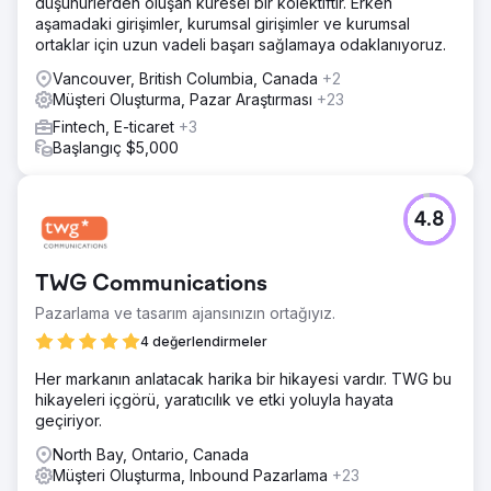
düşünürlerden oluşan küresel bir kolektiftir. Erken
müşteri yaratmayı artırmak için hedefli Google Ads
aşamadaki girişimler, kurumsal girişimler ve kurumsal
kampanyaları uyguladı ve açılış sayfalarını optimize etti.
ortaklar için uzun vadeli başarı sağlamaya odaklanıyoruz.
Kapsamlı anahtar kelime araştırması yaptık, ilgi çekici bir
reklam metni oluşturduk ve daha iyi dönüşüm oranları için
Vancouver, British Columbia, Canada
+2
açılış sayfası öğelerini hassaslaştırmak amacıyla A/B
Müşteri Oluşturma, Pazar Araştırması
+23
testinden yararlandık.
Fintech, E-ticaret
+3
Başlangıç $5,000
Sonuç
Birkaç ay içinde MyGiftStop.com, edinme başına maliyette
(EBM) %40'lık bir düşüş ve olası satışlarda %25'lik bir
artış gördü. Bu, daha verimli harcamalara, daha yüksek
4.8
potansiyel müşteri kalitesine ve genel satış performansının
iyileşmesine yol açarak reklam bütçelerini maksimuma
çıkardı ve karlılığı artırdı.
TWG Communications
Pazarlama ve tasarım ajansınızın ortağıyız.
Ajans sayfasına git
4 değerlendirmeler
Her markanın anlatacak harika bir hikayesi vardır. TWG bu
hikayeleri içgörü, yaratıcılık ve etki yoluyla hayata
geçiriyor.
North Bay, Ontario, Canada
Müşteri Oluşturma, Inbound Pazarlama
+23