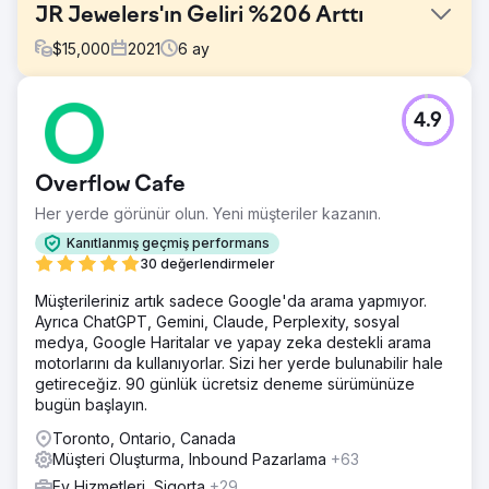
JR Jewelers'ın Geliri %206 Arttı
$
15,000
2021
6
ay
Meydan Okuma
4.9
JR Kuyumcular pazarı doğal olarak rekabetçidir ve lüks
bir niş pazarda varlığını sürdürmektedir. Müşterilerle
güven oluşturmak ve potansiyel müşteri adayları ve
Overflow Cafe
müşterilerle bağlantı kurmak zor oluyor. JR Jewelers,
GroupFractal ile çalışarak dönüşüm oranının neden düşük
Her yerde görünür olun. Yeni müşteriler kazanın.
performans gösterdiğini daha iyi anlamayı umuyordu.
Kanıtlanmış geçmiş performans
Çözüm
30 değerlendirmeler
GroupFractal'ın yaklaşımı, dönüşüm optimizasyonunu
Müşterileriniz artık sadece Google'da arama yapmıyor.
artırmak için eşzamanlı iki katmanlı bir stratejiyi içeriyordu:
Ayrıca ChatGPT, Gemini, Claude, Perplexity, sosyal
1- Organik ve ücretli kanallar için trafik edinimi. 2-
medya, Google Haritalar ve yapay zeka destekli arama
Davranış/dönüşüm katmanı. Kullanıcı deneyimine ve
motorlarını da kullanıyorlar. Sizi her yerde bulunabilir hale
dönüşüm hunisine odaklanarak web sitesindeki sayfaları
getireceğiz. 90 günlük ücretsiz deneme sürümünüze
optimize ettik
bugün başlayın.
Sonuç
Toronto, Ontario, Canada
Stratejik ve başarılı bir kampanya oluşturulacak temelin
Müşteri Oluşturma, Inbound Pazarlama
+63
oluşturulmasıyla ilk üç aydaki sonuçlar şunları içeriyor: E-
ticaret dönüşüm oranında %70 artış. E-ticaret işlemlerinde
Ev Hizmetleri, Sigorta
+29