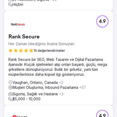
%60 artış. Toplam web sitesi gelirinde %206 artış.
Hiçbiri
Ajans sayfasına git
4.9
Rank Secure
Her Zaman İstediğiniz Arama Sonuçları
15 değerlendirmeler
Rank Secure bir SEO, Web Tasarım ve Dijital Pazarlama
Ajansıdır. Küçük işletmeleri alıp onları başarılı, güçlü, mega
şirketlere dönüştürüyoruz. Butik bir şirketiz, yani tüm
müşterilerimize daha kişisel ilgi gösteriyoruz.
Vaughan, Ontario, Canada
+2
Müşteri Oluşturma, Inbound Pazarlama
+57
Sigorta, Sağlık ve Hastane
+3
$5,000 - 10,000
4.9