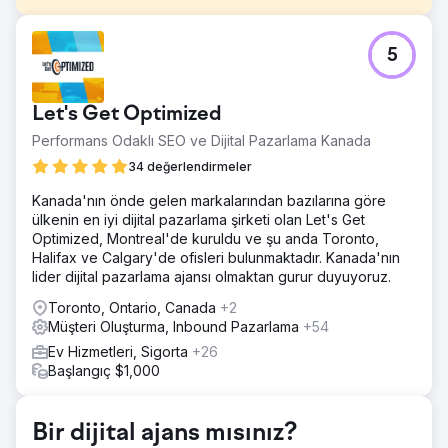
Meydan Okuma
5
Müşteri, şehir çapında 15'ten fazla lokasyona sahip bir
hizmet sağlayıcıdır. Potansiyel müşteri yaratmak için tüm
platformlarda çevrimiçi reklam harcamalarına aşırı miktarda
Let's Get Optimized
harcama yapıyorlar. Rekabet olarak büyük köpekbalıkları
var ve onlar gibi olup onlarla rekabet etmek istiyorlar.
Performans Odaklı SEO ve Dijital Pazarlama Kanada
Yaptıkları hata bu.
34 değerlendirmeler
Çözüm
Kanada'nın önde gelen markalarından bazılarına göre
Onların başarısını tekrarlayarak rekabeti yenemezsiniz.
ülkenin en iyi dijital pazarlama şirketi olan Let's Get
Eninde sonunda şansınız tükenecek. Onlara gerçeklik
Optimized, Montreal'de kuruldu ve şu anda Toronto,
kontrolü yapmalı ve kendilerini temsil etmelerini
Halifax ve Calgary'de ofisleri bulunmaktadır. Kanada'nın
hatırlatmalıydık. Benzersiz satış önerileri onlar tarafından
lider dijital pazarlama ajansı olmaktan gurur duyuyoruz.
hiç pazarlanmadı. İşletmenin mesajlaşmasına odaklandık.
Toronto, Ontario, Canada
+2
Sonuç
Müşteri Oluşturma, Inbound Pazarlama
+54
Mesajlaşmanın değiştirilmesi, tıklama oranlarında ve çağrı
isteklerinde önemli değişikliklere neden oldu. Tüm
Ev Hizmetleri, Sigorta
+26
platformlardan ayda 50 potansiyel müşteri elde eden
Başlangıç $1,000
Müşteri, sürekli olarak ayda 130 ila 160 potansiyel müşteri
alıyor.
Bir dijital ajans mısınız?