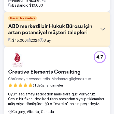
Fintech, E-ticaret
+3
Başlangıç $10,000
Başarı hikayeleri
ABD merkezli bir Hukuk Bürosu için
artan potansiyel müşteri talepleri
$
45,000
2024
6
ay
Meydan Okuma
4.7
Web sitesi sıralamada yükselmiyordu ve müşteriye
dönüşmüyordu.
Çözüm
Creative Elements Consulting
Açılış sayfasını yeniden tasarladım ve daha fazla hizmet
Görünmeye cesaret edin. Markanızı güçlendirelim.
sayfası oluşturdum. Bir PPC ve SEO kampanyası başlattım.
SEO uzun vadeli stratejiye yardımcı olur, PPC daha hızlı
51 değerlendirmeler
potansiyel müşteri oluşturma için harikadır.
Uyum sağlamayı reddeden markalara güç veriyoruz.
Sonuç
Cesur bir fikrin, dedikoduların arasından sıyrılıp tıklamaları
Hukuk Bürosuna ayda 2-3 potansiyel müşteri geliyor ve
müşteriye dönüştürdüğü o "evreka" anının peşindeyiz.
danışmanlık sayısı artıyor.
Calgary, Alberta, Canada