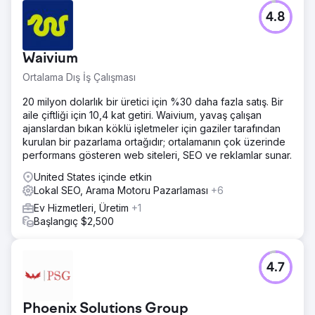
Bu proje, var olmayan bir markayı yerel pazar liderine
4.8
dönüştürdü. Web sitesi artık Chicago'nun en yüksek
değerli pencere anahtar kelimeleri için arama
sonuçlarında en üst sıralarda yer alıyor. Bunun doğrudan
Waivium
bir sonucu olarak, müşteri şu anda yalnızca organik trafik
yoluyla ayda yüzlerce nitelikli potansiyel müşteri elde
Ortalama Dış İş Çalışması
ediyor. Onları sıfır görünürlükten bölgedeki en üst
20 milyon dolarlık bir üretici için %30 daha fazla satış. Bir
sıralarda yer alan sitelerden biri haline getirmeyi başardık.
aile çiftliği için 10,4 kat getiri. Waivium, yavaş çalışan
ajanslardan bıkan köklü işletmeler için gaziler tarafından
Ajans sayfasına git
kurulan bir pazarlama ortağıdır; ortalamanın çok üzerinde
performans gösteren web siteleri, SEO ve reklamlar sunar.
United States içinde etkin
Lokal SEO, Arama Motoru Pazarlaması
+6
Ev Hizmetleri, Üretim
+1
Başlangıç $2,500
4.7
Phoenix Solutions Group