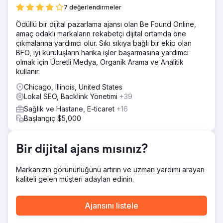
ortağa ihtiyaçları vardı. Zorluk, ulusal büyümeye
7 değerlendirmeler
hazırlanırken rekabetçi bir şehirde "En İyi 3" Harita
Paketine girmekti.
Ödüllü bir dijital pazarlama ajansı olan Be Found Online,
amaç odaklı markaların rekabetçi dijital ortamda öne
Çözüm
çıkmalarına yardımcı olur. Sıkı sıkıya bağlı bir ekip olan
Stratejimiz, yerel SEO en iyi uygulamalarına dayanıyordu.
BFO, iyi kuruluşların harika işler başarmasına yardımcı
Web sitesini sıkı sayfa içi optimizasyon (şema, coğrafi
olmak için Ücretli Medya, Organik Arama ve Analitik
hedefleme) ile yeniden inşa ettik ve yerel sinyalleri
kullanır.
doğrulamak ve güven oluşturmak için sayfa dışı teknikler
uyguladık. Anında etkiyi en üst düzeye çıkarmak için
Chicago, Illinois, United States
Google Ads ve otomatik müşteri edinme sistemlerini de
Lokal SEO, Backlink Yönetimi
+39
ekledik. Derin sayfa içi alaka düzeyi ve sayfa dışı otorite
Sağlık ve Hastane, E-ticaret
+16
oluşturmanın bu dengesi, onları Map Pack'te en üst
Başlangıç $5,000
sıralara taşıyan özel etken oldu.
Sonuç
Müşterimiz artık kendi şehrinde pazar lideri konumunda
Bir dijital ajans mısınız?
olup, Google Harita Paketi'nde ilk 3'te yer almakta ve en
karlı hizmet anahtar kelimeleri için 1. sayfa organik arama
Markanızın görünürlüğünü artırın ve uzman yardımı arayan
sonuçlarında üstünlük sağlamaktadır. Nitelikli potansiyel
kaliteli gelen müşteri adayları edinin.
müşteri sayısı, çalışma kapsamımızı genişletmemize olanak
tanıdı; şimdi bu kanıtlanmış stratejiyi ülkenin geri kalanını
hedeflemek için uygulamaya koyuyoruz ve erken
Ajansını listele
başarılar elde ediyoruz.