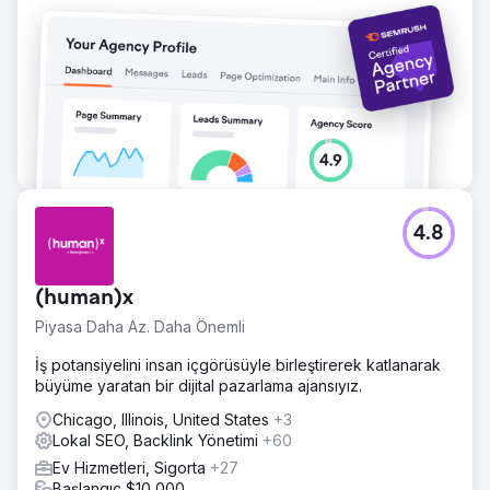
Ajans sayfasına git
4.8
(human)x
Piyasa Daha Az. Daha Önemli
İş potansiyelini insan içgörüsüyle birleştirerek katlanarak
büyüme yaratan bir dijital pazarlama ajansıyız.
Chicago, Illinois, United States
+3
Lokal SEO, Backlink Yönetimi
+60
Ev Hizmetleri, Sigorta
+27
Başlangıç $10,000