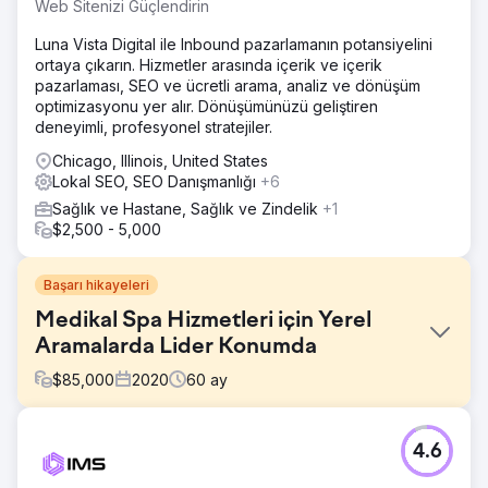
Web Sitenizi Güçlendirin
Luna Vista Digital ile Inbound pazarlamanın potansiyelini
ortaya çıkarın. Hizmetler arasında içerik ve içerik
pazarlaması, SEO ve ücretli arama, analiz ve dönüşüm
optimizasyonu yer alır. Dönüşümünüzü geliştiren
deneyimli, profesyonel stratejiler.
Chicago, Illinois, United States
Lokal SEO, SEO Danışmanlığı
+6
Sağlık ve Hastane, Sağlık ve Zindelik
+1
$2,500 - 5,000
Başarı hikayeleri
Medikal Spa Hizmetleri için Yerel
Aramalarda Lider Konumda
$
85,000
2020
60
ay
Meydan Okuma
4.6
Köklü bir Med Spa'nın dijital varlığı vardı ancak öncelikli
tedavileri için görünürlüğü sıfırdı. Son derece düzenlenmiş