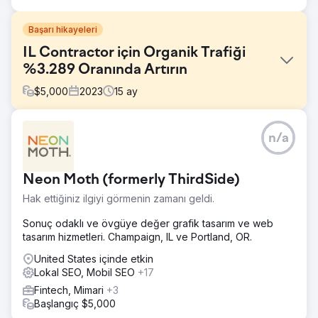
Başarı hikayeleri
IL Contractor için Organik Trafiği
%3.289 Oranında Artırın
$
5,000
2023
15
ay
Meydan Okuma
n/a
Beş farklı pazarlama ajansıyla çalıştıktan ve hiçbir sonuç
göremedikten sonra, müşteri hayal kırıklığına uğradı.
Pazarlamalarında neler olup bittiğine dair yararlı bir
Neon Moth (formerly ThirdSide)
raporlamaları veya anlayışları yoktu. Web siteleri organik
trafik çekmiyordu ve önceki çabalarının herhangi bir fark
Hak ettiğiniz ilgiyi görmenin zamanı geldi.
yaratıp yaratmadığından emin değillerdi.
Sonuç odaklı ve övgüye değer grafik tasarım ve web
Çözüm
tasarım hizmetleri. Champaign, IL ve Portland, OR.
Yüksek arama hacmi ve düşük rekabete sahip uzun
kuyruklu anahtar kelimelere odaklanan, özellikle ilgili
United States içinde etkin
trafiği yönlendirmek için seçilmiş hedefli bir SEO stratejisi
Lokal SEO, Mobil SEO
+17
uyguladık. Organik arama görünürlüğünü iyileştirmek için
Fintech, Mimari
+3
ilgi çekici bloglar etrafında merkezlenmiş bir içerik planı
Başlangıç $5,000
oluşturuldu. Web sitesi yapısını optimize ederek ve