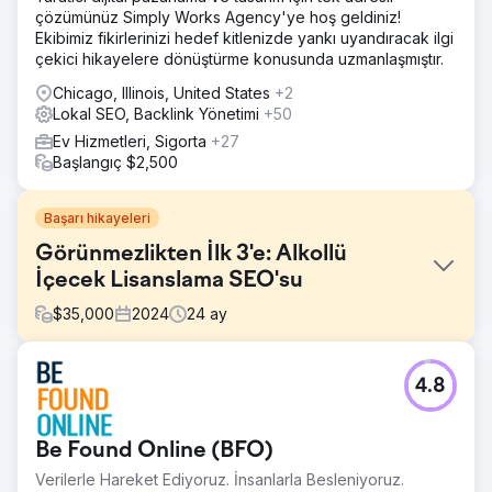
çözümünüz Simply Works Agency'ye hoş geldiniz!
Ekibimiz fikirlerinizi hedef kitlenizde yankı uyandıracak ilgi
çekici hikayelere dönüştürme konusunda uzmanlaşmıştır.
Chicago, Illinois, United States
+2
Lokal SEO, Backlink Yönetimi
+50
Ev Hizmetleri, Sigorta
+27
Başlangıç $2,500
Başarı hikayeleri
Görünmezlikten İlk 3'e: Alkollü
İçecek Lisanslama SEO'su
$
35,000
2024
24
ay
Meydan Okuma
4.8
Bu müşterinin bir web sitesi vardı, ancak iş üretmekte
başarısız oluyordu. Yerel varlıkları sıfırdı ve rekabetçi
terimlerde sıralamaya giremiyorlardı. Yerleşik ajanslarla
Be Found Online (BFO)
rekabet edebilmek için tasarımdan müşteri adayı
yönetimine kadar tüm dijital ekosistemi devralacak bir
Verilerle Hareket Ediyoruz. İnsanlarla Besleniyoruz.