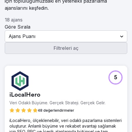
için topluluğumuzdaki en yetenekli pazarlama
ajanslarını keşfedin.
18 ajans
Göre Sırala
Ajans Puanı
Filtreleri aç
5
iLocalHero
Veri Odaklı Büyüme. Gerçek Strateji. Gerçek Gelir.
48 değerlendirmeler
iLocalHero, ölçeklenebilir, veri odaklı pazarlama sistemleri
oluşturur. Anlamlı büyüme ve rekabet avantajı sağlamak
için SEO, PPC ve İçerik alanlarında bütünsel ve tam