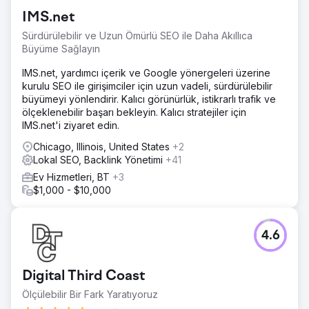
bir sektörde (YMYL) faaliyet gösteren müşteri, katı arama
IMS.net
algoritmalarına karşı sıralamada yer almakta zorlanıyordu.
Amaç, tıbbi içerik politikalarını ihlal etmeden hizmetleri ile
Sürdürülebilir ve Uzun Ömürlü SEO ile Daha Akıllıca
arama amacı arasındaki boşluğu kapatmak ve atıl bir siteyi
Büyüme Sağlayın
potansiyel müşteri üreten bir platforma dönüştürmekti.
IMS.net, yardımcı içerik ve Google yönergeleri üzerine
Çözüm
kurulu SEO ile girişimciler için uzun vadeli, sürdürülebilir
Tıbbi estetiğin hassas doğasına uygun bütüncül bir strateji
büyümeyi yönlendirir. Kalıcı görünürlük, istikrarlı trafik ve
uyguladık. Web sitesini performans odaklı olarak yeniden
ölçeklenebilir başarı bekleyin. Kalıcı stratejiler için
yapılandırdık ve EEAT (Deneyim, Uzmanlık, Otorite,
IMS.net'i ziyaret edin.
Güven) odaklı bir içerik stratejisi geliştirdik. Tıbbi
otoritesini doğrulamak için buna agresif İtibar Yönetimi ve
Chicago, Illinois, United States
+2
Yerel SEO en iyi uygulamalarını (sayfa içi optimizasyon ve
Lokal SEO, Backlink Yönetimi
+41
yerel alıntılar) ekledik.
Ev Hizmetleri, BT
+3
$1,000 - $10,000
Sonuç
Müşterimiz artık büyük şehrinde 1 numaralı Med Spa
konumunda. Sektör kısıtlamalarını başarıyla aşarak, hedef
hizmet anahtar kelimelerinin %90'ı için ilk 3'te (Harita
4.6
Paketi ve Organik) yer almayı başardık. Strateji, çevrimiçi
görünürlüğünü yüksek değerli hizmet menüsüyle başarılı
bir şekilde uyumlu hale getirerek yerel pazarda hakimiyet
Digital Third Coast
kurmasını sağladı.
Ölçülebilir Bir Fark Yaratıyoruz