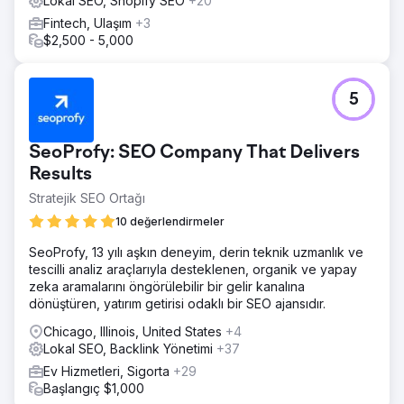
Lokal SEO, Shopify SEO
+20
Fintech, Ulaşım
+3
$2,500 - 5,000
5
SeoProfy: SEO Company That Delivers
Results
Stratejik SEO Ortağı
10 değerlendirmeler
SeoProfy, 13 yılı aşkın deneyim, derin teknik uzmanlık ve
tescilli analiz araçlarıyla desteklenen, organik ve yapay
zeka aramalarını öngörülebilir bir gelir kanalına
dönüştüren, yatırım getirisi odaklı bir SEO ajansıdır.
Chicago, Illinois, United States
+4
Lokal SEO, Backlink Yönetimi
+37
Ev Hizmetleri, Sigorta
+29
Başlangıç $1,000