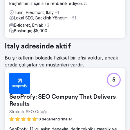
tarafından hangi anahtar kelimelerin ihmal edildiğini
keşfetmeniz için size rehberlik ediyoruz.
belirleyerek nerede boşluklar olduğunu ve nerede
büyüme potansiyeli olduğunu anlamaya çalıştık.
Turin, Piedmont, Italy
+1
Lokal SEO, Backlink Yönetimi
+51
Sonuç
E-ticaret, Emlak
+3
Portal, tutarlı sayıda sayfanın doğal ve organik
Başlangıç $5,000
konumlandırılması sayesinde mükemmel trafik seviyelerine
sahiptir. Ana sonuçlar? Tekil kullanıcılarda +%123,81 artış +
SERP'lerdeki organik konumda ortalama 13 artış. İşbirliği
Italy adresinde aktif
günümüzde de devam etmektedir.
Bu şirketlerin bölgede fiziksel bir ofisi yoktur, ancak
Ajans sayfasına git
orada çalışırlar ve müşterileri vardır.
5
SeoProfy: SEO Company That Delivers
Results
Stratejik SEO Ortağı
10 değerlendirmeler
SeoProfy, 13 yılı aşkın deneyim, derin teknik uzmanlık ve