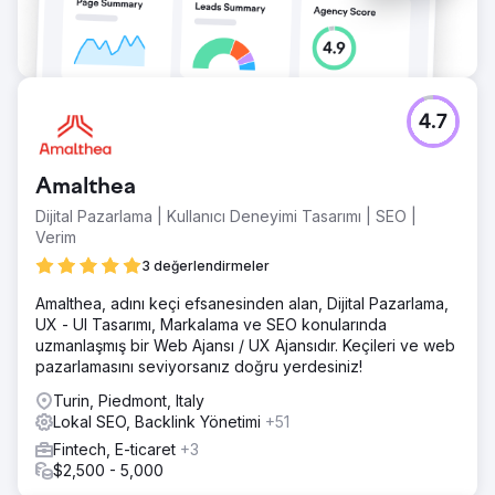
edinim maliyeti %58 düştü ve reklam harcamalarının geri
dönüşü 1,9 katından 4,6 katına çıktı. Şirket artık öncelikle
SEO ve sosyal medya aracılığıyla büyüyor.
Ajans sayfasına git
4.7
Amalthea
Dijital Pazarlama | Kullanıcı Deneyimi Tasarımı | SEO |
Verim
3 değerlendirmeler
Amalthea, adını keçi efsanesinden alan, Dijital Pazarlama,
UX - UI Tasarımı, Markalama ve SEO konularında
uzmanlaşmış bir Web Ajansı / UX Ajansıdır. Keçileri ve web
pazarlamasını seviyorsanız doğru yerdesiniz!
Turin, Piedmont, Italy
Lokal SEO, Backlink Yönetimi
+51
Fintech, E-ticaret
+3
$2,500 - 5,000