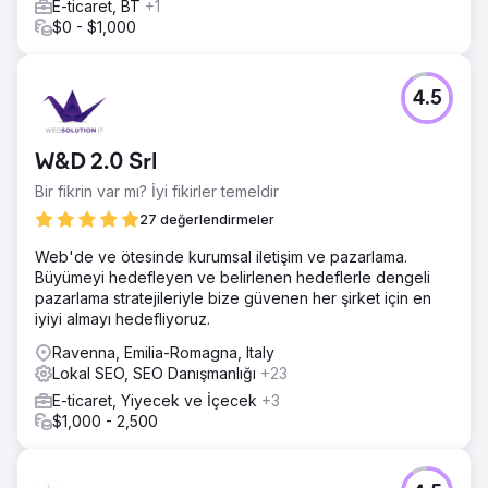
E-ticaret, BT
+1
Organik arama tıklamaları toparlandı ve yıllık bazda %27
$0 - $1,000
arttı, markalı arama hacmi %64 yükseldi ve ücretli medya
harcamaları artırılmadan 90 gün içinde gelen demo
talepleri ikiye katlandı.
4.5
Ajans sayfasına git
W&D 2.0 Srl
Bir fikrin var mı? İyi fikirler temeldir
27 değerlendirmeler
Web'de ve ötesinde kurumsal iletişim ve pazarlama.
Büyümeyi hedefleyen ve belirlenen hedeflerle dengeli
pazarlama stratejileriyle bize güvenen her şirket için en
iyiyi almayı hedefliyoruz.
Ravenna, Emilia-Romagna, Italy
Lokal SEO, SEO Danışmanlığı
+23
E-ticaret, Yiyecek ve İçecek
+3
$1,000 - 2,500