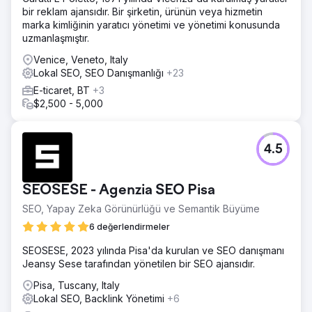
arama motoru sonuçlarında görünmez hale geldi, şema ve
bir reklam ajansıdır. Bir şirketin, ürünün veya hizmetin
varlık verileri eksikti ve pazarlama liderliğinin LLM
marka kimliğinin yaratıcı yönetimi ve yönetimi konusunda
optimizasyonu, GEO veya yanıt verme konusunda bir
uzmanlaşmıştır.
kılavuzu yoktu.
Venice, Veneto, Italy
Çözüm
Lokal SEO, SEO Danışmanlığı
+23
Elatre, kapsamlı bir yapay zeka SEO ve LLM optimizasyon
E-ticaret, BT
+3
programı uyguladı. Ekibimiz, içeriği konu bazlı otorite
$2,500 - 5,000
kümeleri olarak yeniden oluşturdu, varlık düzeyinde
Schema işaretlemesi, FAQPage ve HowTo yapılandırılmış
verileri ve yüksek otoriteye sahip kaynaklarda alıntı
4.5
sinyalleri uyguladı. Yoğun bilgi içeren paragraf yapısı
aracılığıyla arama optimizasyonu yaptık, tarayıcı bağlamı
için iç bağlantıları geliştirdik ve Organizasyon, Ürün ve
SEOSESE - Agenzia SEO Pisa
Hizmet şemaları ekledik. Ardından ChatGPT, Perplexity,
Gemini ve Google AI Overview'da haftalık görünürlük
SEO, Yapay Zeka Görünürlüğü ve Semantik Büyüme
denetimleri gerçekleştirdik.
6 değerlendirmeler
Sonuç
SEOSESE, 2023 yılında Pisa'da kurulan ve SEO danışmanı
Marka, 6 ay içinde ChatGPT, Perplexity ve Google AI
Jeansy Sese tarafından yönetilen bir SEO ajansıdır.
Overview'da en önemli 50 alıcı niyeti sorgusunun 38'i için
önerilen bir kaynak haline geldi. İzlenen sorgu kapsamına
Pisa, Tuscany, Italy
göre yapay zeka arama görünürlüğü ChatGPT'de %92,
Lokal SEO, Backlink Yönetimi
+6
Perplexity'de %88 ve Google AI Overview'da %84 arttı.