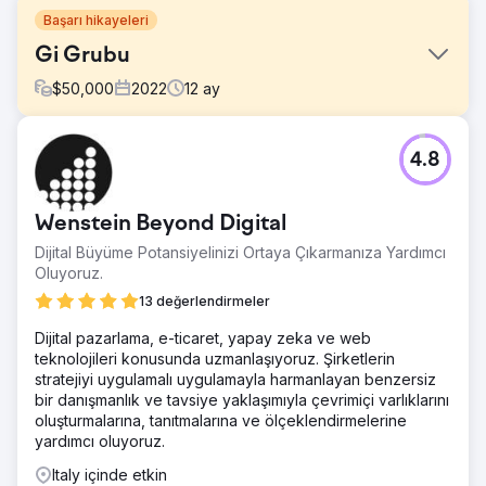
Başarı hikayeleri
Gi Grubu
$
50,000
2022
12
ay
Meydan Okuma
4.8
Daha düşük CPL'lerle potansiyel müşteri (başvurular ve
kayıtlar) sayısını artırmak için sıralamayı ve organik trafiği
iyileştirin. İşle ilgili bilgilendirici aramalar için sıralamayı
Wenstein Beyond Digital
iyileştirin Google Jobs'ta görünürlüğü güçlendirin. Coğrafi
aramalarla ilgili tüm sorgular için SERP'lerdeki varlığınızı
Dijital Büyüme Potansiyelinizi Ortaya Çıkarmanıza Yardımcı
güçlendirin.
Oluyoruz.
Çözüm
13 değerlendirmeler
Organik sıralamayı ve Google Jobs sıralamasını
Dijital pazarlama, e-ticaret, yapay zeka ve web
iyileştirmeyi yeni SEO mimarisiyle başardık. İndeksleme
teknolojileri konusunda uzmanlaşıyoruz. Şirketlerin
sürecini hızlandırdık ve Google Jobs'ta günlük olarak
stratejiyi uygulamalı uygulamayla harmanlayan benzersiz
görünme olasılığını artırdık. Bilgilendirici içerik, Gi Group'un
bir danışmanlık ve tavsiye yaklaşımıyla çevrimiçi varlıklarını
bilgilendirici aramalara başkanlık etmesine ve organik
oluşturmalarına, tanıtmalarına ve ölçeklendirmelerine
trafiği artırmasına olanak sağladı.
yardımcı oluyoruz.
Sonuç
Italy içinde etkin
+%20 organik trafik +%7 Başvuru +%5 Kayıt +%130