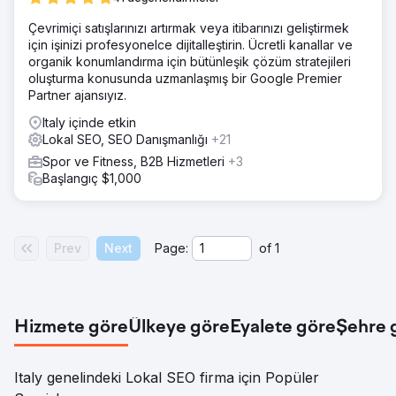
Ekibimiz Vintage Folk ana sayfasında özelleştirilebilir içerik
Çevrimiçi satışlarınızı artırmak veya itibarınızı geliştirmek
bulunmadığını fark etti. Ayrıca meta veriler çok zayıftı ve
için işinizi profesyonelce dijitalleştirin. Ücretli kanallar ve
backlink profilleri de biraz dağınıktı, bu da bize hem sayfa
organik konumlandırma için bütünleşik çözüm stratejileri
içi hem de sayfa dışı SEO stratejilerini geliştirme fırsatı
oluşturma konusunda uzmanlaşmış bir Google Premier
sağladı.
Partner ajansıyız.
Sonuç
Italy içinde etkin
Bu kampanyayı başlattığımız Şubat ayından bu yana
Lokal SEO, SEO Danışmanlığı
+21
ekibimiz, Vintage Folk'u Şubat ayındaki 93 Google
Organik Sayfa 1'inden günümüze 506'ya çıkarmayı
Spor ve Fitness, B2B Hizmetleri
+3
başardı ve yalnızca organik aramadan yapılan satışlar iki
Başlangıç $1,000
katından fazla arttı!
Ajans sayfasına git
Prev
Next
Page:
of
1
Hizmete göre
Ülkeye göre
Eyalete göre
Şehre 
Italy genelindeki Lokal SEO firma için Popüler