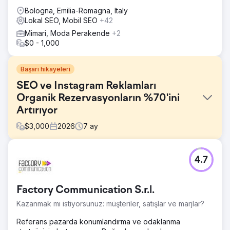
Bologna, Emilia-Romagna, Italy
Lokal SEO, Mobil SEO
+42
Mimari, Moda Perakende
+2
$0 - 1,000
Başarı hikayeleri
SEO ve Instagram Reklamları
Organik Rezervasyonların %70'ini
Artırıyor
$
3,000
2026
7
ay
Meydan Okuma
4.7
Butik turizm şirketi, müşteri edinimi için %100 oranında
ücretli reklamlara ve çevrimdışı ortaklıklara güveniyordu.
Web sitelerinin SEO görünürlüğü sıfırdı, organik arama
Factory Communication S.r.l.
trafiği yok denecek kadar azdı ve Instagram içerikleri
hiçbir talep oluşturmuyordu. Artan Google Ads ve Meta
Kazanmak mı istiyorsunuz: müşteriler, satışlar ve marjlar?
Ads maliyetleri kar marjlarını aşındırıyordu, rezervasyon
süreçlerinde dönüşüm oranı optimizasyonu eksikti ve
Referans pazarda konumlandırma ve odaklanma