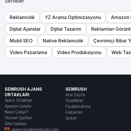
Servisler
Reklamcılık
YZ Arama Optimizasyonu
Amazon 
Dijital Ajanslar
Dijital Tasarım
Reklamları Görünt
Mobil SEO
Native Reklamcılık
Çevrimiçi İtibar 
Video Pazarlama
Video Prodüksiyonu
Web Tas
SEMRUSH AJANS
SEMRUSH
ORTAKLARI
Ana Sayfa
Ajans Ortakları
Özellikler
Ajansını listele
Fiyatlandırma
Nasıl Çalışır?
Haberler
Hizmet Şartları
Şirket
Site haritası
agencies@semrush.com