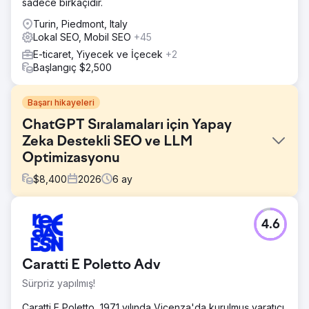
sadece birkaçıdır.
Turin, Piedmont, Italy
Lokal SEO, Mobil SEO
+45
E-ticaret, Yiyecek ve İçecek
+2
Başlangıç $2,500
Başarı hikayeleri
ChatGPT Sıralamaları için Yapay
Zeka Destekli SEO ve LLM
Optimizasyonu
$
8,400
2026
6
ay
Meydan Okuma
4.6
ABD merkezli bir fintech şirketi, Google AI Overview,
ChatGPT araması ve Perplexity'nin üst düzey arama
sorgularını ele geçirmesiyle altı ay içinde organik arama
Caratti E Poletto Adv
trafiğinin %41 oranında düştüğünü gözlemledi. Geleneksel
SEO sıralamaları korunurken, tıklama oranları çöktü çünkü
Sürpriz yapılmış!
yapay zeka arama motorları, kullanıcılar siteyi ziyaret
etmeden alıcı sorularını yanıtlıyordu. Markaları, üretken
Caratti E Poletto, 1971 yılında Vicenza'da kurulmuş yaratıcı