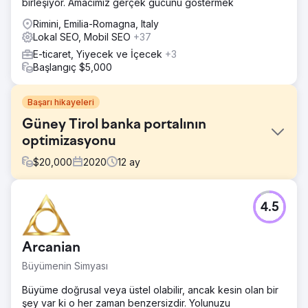
birleşiyor. Amacımız gerçek gücünü göstermek
Rimini, Emilia-Romagna, Italy
Lokal SEO, Mobil SEO
+37
E-ticaret, Yiyecek ve İçecek
+3
Başlangıç $5,000
Başarı hikayeleri
Güney Tirol banka portalının
optimizasyonu
$
20,000
2020
12
ay
Meydan Okuma
4.5
İtalya'nın en büyük on beş bankasından biri olan
Volksbank'ın görünürlüğünü artırması ve en yüksek sayıda
dönüşümü elde etmesi gerekiyordu.
Arcanian
Çözüm
Büyümenin Simyası
Natural index, özellikle anahtar kelime konumlandırma
konusunda iyileştirme fırsatlarını belirlemek için Volksbank
Büyüme doğrusal veya üstel olabilir, ancak kesin olan bir
portalının bir analizini gerçekleştirdi. Ana rakipler
şey var ki o her zaman benzersizdir. Yolunuzu