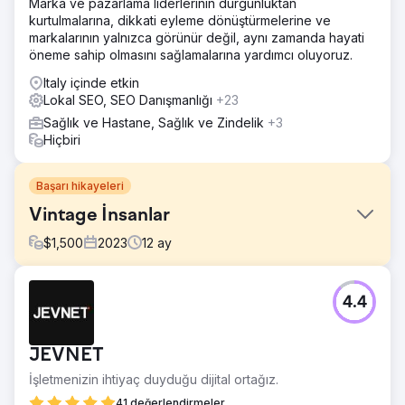
Marka ve pazarlama liderlerinin durgunluktan
kurtulmalarına, dikkati eyleme dönüştürmelerine ve
markalarının yalnızca görünür değil, aynı zamanda hayati
öneme sahip olmasını sağlamalarına yardımcı oluyoruz.
Italy içinde etkin
Lokal SEO, SEO Danışmanlığı
+23
Sağlık ve Hastane, Sağlık ve Zindelik
+3
Hiçbiri
Başarı hikayeleri
Vintage İnsanlar
$
1,500
2023
12
ay
Meydan Okuma
4.4
Jen, Google'ın ilk sayfasına çıkmakta zorlandığı ve
Vintage Giyim satışlarının durgunlaştığı için Şubat ayında
bizimle iletişime geçti. Beyond Retro ve The Vintage
JEVNET
Store Online gibi firmalarla eşit şartlarda rekabet etmek
istiyordu.
İşletmenizin ihtiyaç duyduğu dijital ortağız.
Çözüm
41 değerlendirmeler