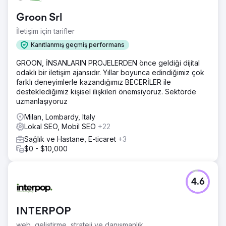
Groon Srl
İletişim için tarifler
Kanıtlanmış geçmiş performans
GROON, İNSANLARIN PROJELERDEN önce geldiği dijital
odaklı bir iletişim ajansıdır. Yıllar boyunca edindiğimiz çok
farklı deneyimlerle kazandığımız BECERİLER ile
desteklediğimiz kişisel ilişkileri önemsiyoruz. Sektörde
uzmanlaşıyoruz
Milan, Lombardy, Italy
Lokal SEO, Mobil SEO
+22
Sağlık ve Hastane, E-ticaret
+3
$0 - $10,000
4.6
INTERPOP
web, geliştirme, strateji ve danışmanlık