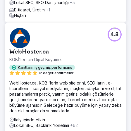
Lokal SEO, SEO Danışmanlığı
+5
Görünürlük endeksi +%80 İlk 10'daki Anahtar Kelimeler
E-ticaret, Üretim
+1
Hiçbiri
Ajans sayfasına git
4.8
WebHoster.ca
KOBİ'ler için Dijital Büyüme.
Kanıtlanmış geçmiş performans
32 değerlendirmeler
WebHoster.ca, KOBİ'lerin web sitelerini, SEO'larını, e-
ticaretlerini, sosyal medyalarını, müşteri adaylarını ve dijital
pazarlamalarını pratik, yatırım getirisi odaklı çözümlerle
geliştirmelerine yardımcı olan, Toronto merkezli bir dijital
büyüme ajansıdır. Geleceğe hazır büyüme için yapay zeka
destekli araçlar da sunmaktadır.
Italy içinde etkin
Lokal SEO, Backlink Yönetimi
+62