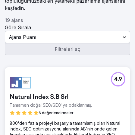
topluluğumuzdaki en yetenekli pazarlama ajanslarını
keşfedin.
19 ajans
Göre Sırala
Ajans Puanı
Filtreleri aç
4.9
Natural Index S.B Srl
Tamamen doğal SEO/GEO'ya odaklanmış.
6 değerlendirmeler
800'den fazla projeyi başarıyla tamamlamış olan Natural
Index, SEO optimizasyonu alanında AB'nin önde gelen
firmaları arasında yer almaktadır. Natural Index'in SEO