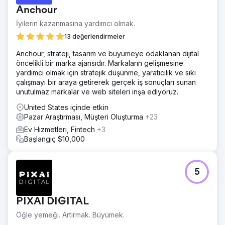
zorluk çekti. Nisan 2020 itibarıyla yalnızca 70.000
Anchour
kullanıcıya ve aylık 162.318,92 ABD doları gelire ulaşmıştı.
İşte o zaman bizimle ortak oldu. Sonuçlar kendileri için
İyilerin kazanmasına yardımcı olmak.
konuşuyor.
13 değerlendirmeler
Çözüm
Anchour, strateji, tasarım ve büyümeye odaklanan dijital
Etkileşimi ve dönüşüm oranlarını artırmak için hedefli
öncelikli bir marka ajansıdır. Markaların gelişmesine
pazarlama kampanyaları aracılığıyla doğru müşterileri
yardımcı olmak için stratejik düşünme, yaratıcılık ve sıkı
belirlemeye odaklandık. Organik arama, iş sürdürülebilirliği
çalışmayı bir araya getirerek gerçek iş sonuçları sunan
yaratmanın anahtarıydı. Web sitesini yeniden tasarladık ve
unutulmaz markalar ve web siteleri inşa ediyoruz.
kullanıcı deneyimini ve alıcının yolculuğunu optimize ettik.
United States içinde etkin
Sonuç
Pazar Araştırması, Müşteri Oluşturma
+23
Nisan ayında başladığımızda şirket 70.000 kullanıcı
çekmek için fazla harcama yapıyordu ve aylık 162.318 ABD
Ev Hizmetleri, Fintech
+3
doları gelir elde ediyordu. Ağustos ayı itibarıyla gelir
Başlangıç $10,000
126.000 ziyaretçiden 559.387 dolara yükseldi. Aralık ayına
hızlı bir şekilde ilerlediğimizde bu rakamlar hızla arttı. Aylık
gelir 180.000 ziyaretçiden 1.159.200 dolara yükseldi.
5
Ajans sayfasına git
PIXAI DIGITAL
Öğle yemeği. Artırmak. Büyümek.