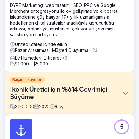
DYRE Marketing, web tasarımı, SEO, PPC ve Google
Merchant entegrasyonu ile ev geliştirme ve e-ticaret
işletmelerine güç katıyor. 17+ yıllık uzmanlığımızla,
hedeflenen dijital stratejiler aracılığıyla görünürlüğü
artırıyor, potansiyel müşterileri çekiyor ve çevrimiçi
satışları yönlendiriyoruz.
United States içinde etkin
Pazar Araştırması, Müşteri Oluşturma
+23
Ev Hizmetleri, E-ticaret
+3
$1,000 - $5,000
Başarı hikayeleri
İkonik Üretici için %614 Çevrimiçi
Büyüme
$
120,000
2020
9
ay
Meydan Okuma
5
2020'nin başlarında ikonik bir spor malzemeleri üreticisi,
yıllarca süren çabalara rağmen çevrimiçi işini büyütmede