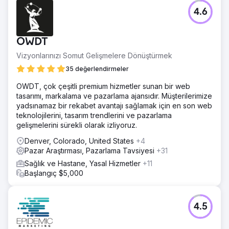
yürütme için Slack ve proje yönetim araçlarını kullanarak
Walden'ın ekibiyle entegre oldu.
4.6
Sonuç
Anchour'un çalışmaları önemli sonuçlar elde etti ve
OWDT
Walden, harcamaları %75 oranında azaltırken 2022'den
bu yana ilk pozitif üyelik büyümesini elde etti. Marka
Vizyonlarınızı Somut Gelişmelere Dönüştürmek
sıfırlamaları, ortaklığın başlamasından bu yana tutarlı aylık
35 değerlendirmeler
büyümeyle şirketi başarıya giden yeni bir yola koydu.
Anchour'un eyleme, net iletişime ve Walden ekibiyle derin
OWDT, çok çeşitli premium hizmetler sunan bir web
entegrasyona odaklanması, onları pazarlama
tasarımı, markalama ve pazarlama ajansıdır. Müşterilerimize
departmanının güvenilir bir uzantısı haline getirerek somut
yadsınamaz bir rekabet avantajı sağlamak için en son web
iş etkisi sağladı.
teknolojilerini, tasarım trendlerini ve pazarlama
gelişmelerini sürekli olarak izliyoruz.
Ajans sayfasına git
Denver, Colorado, United States
+4
Pazar Araştırması, Pazarlama Tavsiyesi
+31
Sağlık ve Hastane, Yasal Hizmetler
+11
Başlangıç $5,000
4.5