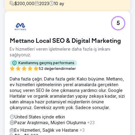
$
200,000
2023
10
ay
Meydan Okuma
5
Kurumsal B2B üreticimizden tüketici odaklı yeni bir epoksi
markası yaratın.
Çözüm
Mettano Local SEO & Digital Marketing
Perfect Afternoon, WordPress ve WooCommerce'de özel
Ev hizmetleri veren işletmelere daha fazla iş imkanı
arka uç programlamaya sahip yeni bir Entropy Resin web
sağlıyoruz.
sitesi geliştirdi. Bunu ERP ve Salesforce CRM'mizle
entegre ettiler, pazar analizi yaptılar ve SEO ve SEM'imizi
Kanıtlanmış geçmiş performans
yöneterek çevrimiçi varlığımızı etkili bir şekilde geliştirdiler.
52 değerlendirmeler
Sonuç
Daha fazla çağrı. Daha fazla gelir. Kalıcı büyüme. Mettano,
Yeniden lansmandan bu yana satışlar bugüne kadar %56
ev hizmetleri işletmelerinin yerel aramalarda gerçekten
arttı. CRM'imizle entegrasyon, son tüketicilere yönelik
sonuç veren SEO ile öne çıkmasına yardımcı olur. Google
pazarlamayı basitleştirir ve daha fazla bilgi için sosyal
Haritalar ve organik aramalardan yapay zekaya kadar, sizi
kampanyaların sitemize bağlanmasını kolaylaştırır. Eğitici
satın almaya hazır potansiyel müşterilerin önüne
içerik ödüllendirildi ve SM elçisi taleplerinin arttığı görüldü.
çıkarıyoruz. Gereksiz ayrıntı yok. Sadece sonuçlar.
United States içinde etkin
Ajans sayfasına git
Pazar Araştırması, Müşteri Oluşturma
+23
Ev Hizmetleri, Sağlık ve Hastane
+3