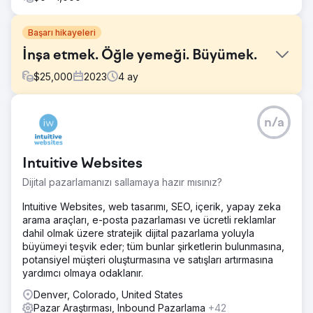
Başarı hikayeleri
İnşa etmek. Öğle yemeği. Büyümek.
$
25,000
2023
4
ay
Meydan Okuma
n/a
Zaten tüm pazarlama yeteneklerimizi kullanan uzun
süredir bir telekom müşterisi, yeni bir marka başlatmaya
karar verdi. Sonuçlara ve yüksek standartlara olan
Intuitive Websites
tutkumuza güvenerek, kapsamlı bir strateji, sürekli bağlılık
ve yinelemeler gerektirdiğini bilerek bizi bu kritik projeyle
Dijital pazarlamanızı sallamaya hazır mısınız?
görevlendirdiler.
Intuitive Websites, web tasarımı, SEO, içerik, yapay zeka
Çözüm
arama araçları, e-posta pazarlaması ve ücretli reklamlar
Pazarlamanın her yönünü entegre eden kapsamlı bir plan
dahil olmak üzere stratejik dijital pazarlama yoluyla
hazırladık: pazar araştırması, marka konumlandırma,
büyümeyi teşvik eder; tüm bunlar şirketlerin bulunmasına,
yaratıcı tasarım, hedefe yönelik kampanyalar ve
potansiyel müşteri oluşturmasına ve satışları artırmasına
performans analizi. Uçtan uca taahhüdümüz kusursuz
yardımcı olmaya odaklanır.
yürütme ve yönetim sağladı. Build'in özeti. Öğle yemeği.
Büyümek.
Denver, Colorado, United States
Pazar Araştırması, Inbound Pazarlama
+42