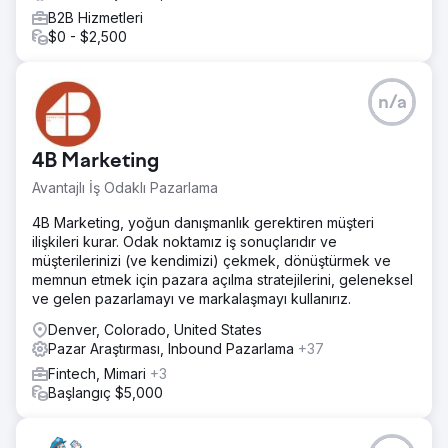
Sonuç
B2B Hizmetleri
Bir markanın lansmanı, modern pazarlamanın özü olan
$0 - $2,500
çevikliği gerektirir. Küçük segmentlerle markalama,
konumlandırma ve mesajlaşmanın sürekli test edilmesini,
hızlı öğrenmeyi, hızla yinelemeyi ve müşterilerle sürekli
kalibrasyonu içerir. Katlanarak büyümek için hızla inşa
n/a
edin, stratejik olarak güçlendirin.
4B Marketing
Ajans sayfasına git
Avantajlı İş Odaklı Pazarlama
4B Marketing, yoğun danışmanlık gerektiren müşteri
ilişkileri kurar. Odak noktamız iş sonuçlarıdır ve
müşterilerinizi (ve kendimizi) çekmek, dönüştürmek ve
memnun etmek için pazara açılma stratejilerini, geleneksel
ve gelen pazarlamayı ve markalaşmayı kullanırız.
Denver, Colorado, United States
Pazar Araştırması, Inbound Pazarlama
+37
Fintech, Mimari
+3
Başlangıç $5,000