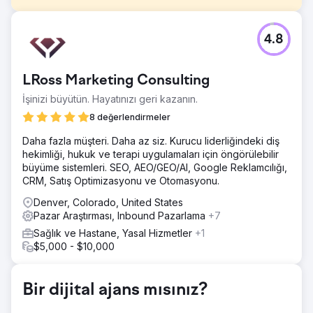
Meydan Okuma
4.8
Milyonlarca insan DEHB konusunda yardım almak için
internete bakıyor ve ADDA bu kişilerin %99,9'u tarafından
bulunamıyor; bunun nedeni otorite eksikliği değil, SEO
LRoss Marketing Consulting
stratejisi olanlarla rekabet edememeleri. Bu, ADDA'nın
gerçek sesinin kar odaklı şirketler tarafından gölgede
İşinizi büyütün. Hayatınızı geri kazanın.
bırakıldığı anlamına geliyordu.
8 değerlendirmeler
Çözüm
Daha fazla müşteri. Daha az siz. Kurucu liderliğindeki diş
İçerik Stratejisi – Analizden Uygulamaya 1. Anahtar
hekimliği, hukuk ve terapi uygulamaları için öngörülebilir
Kelimeler ve Dönüşüm Haritalama 2. Dahili Bağlantı
büyüme sistemleri. SEO, AEO/GEO/AI, Google Reklamcılığı,
Hedefleme, İçerik Temizleme ve Sayfa İçi Çalışma 3
CRM, Satış Optimizasyonu ve Otomasyonu.
Tersine Mühendislik ve Öne Çıkan Parçacıkları Kazanma
4. Uygulanan EEAT Yönergeleri
Denver, Colorado, United States
Pazar Araştırması, Inbound Pazarlama
+7
Sonuç
12 ay içinde ADD.org'un organik erişimi hızla arttı: -
Sağlık ve Hastane, Yasal Hizmetler
+1
Organik arama trafiğinde %233 artışla ayda 114.548 kişiye
$5,000 - $10,000
daha ulaştı. - 254 öne çıkan snippet kazandı – %630,77
artış. - 3.532 anahtar kelime ilk 20'de yer aldı – %87,6
artış.
Bir dijital ajans mısınız?