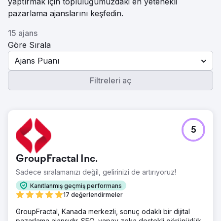
yaptırmak için topluluğumuzdaki en yetenekli
pazarlama ajanslarını keşfedin.
15 ajans
Göre Sırala
Ajans Puanı
Filtreleri aç
5
GroupFractal Inc.
Sadece sıralamanızı değil, gelirinizi de artırıyoruz!
Kanıtlanmış geçmiş performans
17 değerlendirmeler
GroupFractal, Kanada merkezli, sonuç odaklı bir dijital
pazarlama ajansıdır. SEO, yapay zeka destekli görünürlük,