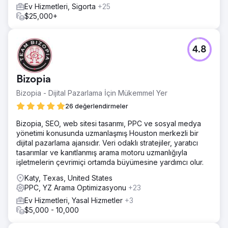
Stratejik revizyonumuz, gelirimizi sadece 90 günde ayda
Ev Hizmetleri, Sigorta
+25
55.000 $'ın üzerine çıkardı... önceki ayda sadece
$25,000+
12.000$'dan. Yaklaşımımız yalnızca satışları artırmakla
kalmadı, aynı zamanda etkileşimi ve marka görünürlüğünü
de önemli ölçüde artırarak hedeflenen dijital pazarlamanın
4.8
etkinliğini kanıtladı.
Ajans sayfasına git
Bizopia
Bizopia - Dijital Pazarlama İçin Mükemmel Yer
26 değerlendirmeler
Bizopia, SEO, web sitesi tasarımı, PPC ve sosyal medya
yönetimi konusunda uzmanlaşmış Houston merkezli bir
dijital pazarlama ajansıdır. Veri odaklı stratejiler, yaratıcı
tasarımlar ve kanıtlanmış arama motoru uzmanlığıyla
işletmelerin çevrimiçi ortamda büyümesine yardımcı olur.
Katy, Texas, United States
PPC, YZ Arama Optimizasyonu
+23
Ev Hizmetleri, Yasal Hizmetler
+3
$5,000 - 10,000