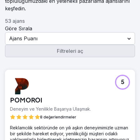
topluluğumuzdaki en yetenekli pazarlama ajanslarını
keşfedin.
53 ajans
Göre Sırala
Ajans Puanı
Filtreleri aç
5
POMOROI
Deneyim ve Yenilikle Başarıya Ulaşmak.
8 değerlendirmeler
Reklamcılık sektöründe on yılı aşkın deneyimimizle uzman
bir şekilde hareket ediyor, yenilikçiliği müşteri odaklı
yaklaşımlarla birleştirerek işletmenizin başarısını artırıyoruz.