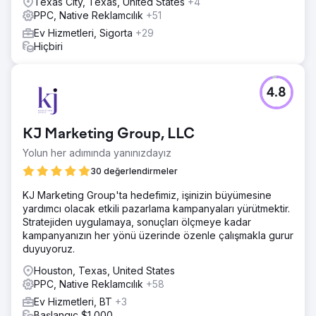
Texas City, Texas, United States
+4
PPC, Native Reklamcılık
+51
Ev Hizmetleri, Sigorta
+29
Hiçbiri
4.8
KJ Marketing Group, LLC
Yolun her adımında yanınızdayız
30 değerlendirmeler
KJ Marketing Group'ta hedefimiz, işinizin büyümesine
yardımcı olacak etkili pazarlama kampanyaları yürütmektir.
Stratejiden uygulamaya, sonuçları ölçmeye kadar
kampanyanızın her yönü üzerinde özenle çalışmakla gurur
duyuyoruz.
Houston, Texas, United States
PPC, Native Reklamcılık
+58
Ev Hizmetleri, BT
+3
Başlangıç $1,000