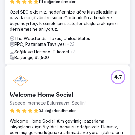
Çözüm
111 değerlendirmeler
Kapsamlı bir SEO stratejisi uygulayarak çevrimiçi varlıklarını
Özel SEO ekibimiz, hedeflerinize göre kişiselleştirilmiş
blog makaleleri, geri bağlantılar ve içerik
pazarlama çözümleri sunar. Görünürlüğü artırmak ve
optimizasyonuyla geliştirdik. Web sayfalarında, iletişim
büyümeyi teşvik etmek için stratejiler oluşturarak işinizi
formlarında, açılış sayfalarında, meta etiketlerde ve URL
derinlemesine anlıyoruz.
yapılarında yapılan güncellemeler tamamlayıcı nitelikteydi.
Eş zamanlı olarak PPC kampanyalarını ve reklamlarını
The Woodlands, Texas, United States
yeniden oluşturduk.
PPC, Pazarlama Tavsiyesi
+23
Sonuç
Sağlık ve Hastane, E-ticaret
+3
Çabalarımız, şirketi Google'da en önemli terimler
Başlangıç $2,500
açısından sektör liderlerini geride bırakarak 1 numaraya
taşıdı. PPC satışları aylık neredeyse 0 dolardan 40.000
doların üzerine çıktı; bu da dijital pazarlama verimliliğinde
4.7
ve gelir yaratmada önemli bir geri dönüşe işaret etti.
Ajans sayfasına git
Welcome Home Social
Sadece İnternette Bulunmayın, Seçilin!
33 değerlendirmeler
Welcome Home Social, tüm çevrimiçi pazarlama
ihtiyaçlarınız için 5 yıldızlı başvuru ortağınızdır. Ekibimiz,
çevrimiçi görünürlüğünüzü artırmada ve yerel işletmelerin