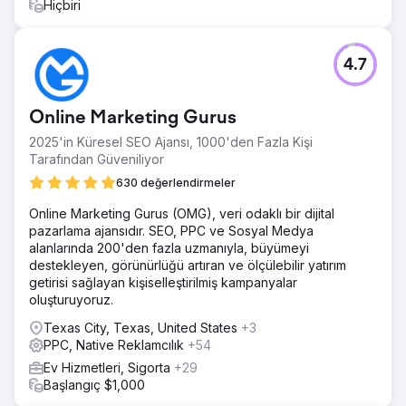
bir azalma elde ettik. Sonuç olarak, büyümelerini
Hiçbiri
hızlandırdılar ve 2022 ve 2023 yılları için Inc. 5000
listesinde en hızlı büyüyen 75 tüketici hizmetleri
markasından biri olarak imrenilen bir yer elde ettiler.
4.7
Ajans sayfasına git
Online Marketing Gurus
2025'in Küresel SEO Ajansı, 1000'den Fazla Kişi
Tarafından Güveniliyor
630 değerlendirmeler
Online Marketing Gurus (OMG), veri odaklı bir dijital
pazarlama ajansıdır. SEO, PPC ve Sosyal Medya
alanlarında 200'den fazla uzmanıyla, büyümeyi
destekleyen, görünürlüğü artıran ve ölçülebilir yatırım
getirisi sağlayan kişiselleştirilmiş kampanyalar
oluşturuyoruz.
Texas City, Texas, United States
+3
PPC, Native Reklamcılık
+54
Ev Hizmetleri, Sigorta
+29
Başlangıç $1,000