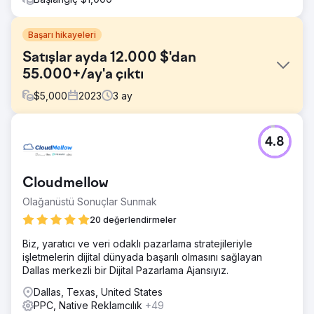
Başarı hikayeleri
Satışlar ayda 12.000 $'dan
55.000+/ay'a çıktı
$
5,000
2023
3
ay
Meydan Okuma
4.8
Konaklama müşterilerimizden biri ilk olarak bizimle iletişime
geçti çünkü gelirleri aylık 12.000$ civarında sabit kalan
satışlarda durgunluk yaşıyorlardı. Güçlü bir teklife rağmen
Cloudmellow
sınırlı dijital pazarlama çabaları yeterli satış yaratmıyordu.
Olağanüstü Sonuçlar Sunmak
Çözüm
Hedefli PPC reklamlarına, yaratıcı Facebook/Instagram
20 değerlendirmeler
reklamlarına ve dinamik sosyal medya içeriğine odaklanan
Biz, yaratıcı ve veri odaklı pazarlama stratejileriyle
bir dijital pazarlama stratejisi oluşturduk. Odak noktamız,
işletmelerin dijital dünyada başarılı olmasını sağlayan
hedef kitlenin ilgisini çekmek ve satış trafiğini web
Dallas merkezli bir Dijital Pazarlama Ajansıyız.
sitelerine yönlendirmek için hassas hedefleme ve ilgi
çekici hikaye anlatımıydı.
Dallas, Texas, United States
PPC, Native Reklamcılık
+49
Sonuç