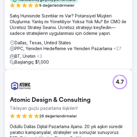
yapay zeka tabanlı potansiyel müşteri nitelendirme
9 değerlendirmeler
aracılarını devreye aldık.
Satış Hunisinde Sızıntılar mı Var? Potansiyel Müşteri
Sonuç
Oluşturma: Yanlış mı Yönetiliyor Yoksa Yok Mu? Bir CMO ile
9 ay içinde, pazarlama kaynaklı satış potansiyeli yeni
Ücretsiz Strateji Seansı. Ücretsiz stratejiyi keşfedin—
gelirin %12'sinden %47'sine yükseldi. Alıcı niyeti taşıyan
sadece stratejilerin uygulanması için ödeme yapın.
anahtar kelimelerden gelen organik arama trafiği %312
Dallas, Texas, United States
arttı ve en iyi 30 hedef anahtar kelimenin 23'ü Google'da
PPC, Yeniden Hedefleme ve Yeniden Pazarlama
+27
ilk sayfaya ulaştı. LinkedIn reklamlarının nitelikli potansiyel
müşteri başına maliyeti %44 düştü ve hesap tabanlı
BT, Üretim
+3
pazarlama, belirlenen 80 hesaptan 31'ini aktif fırsata
Başlangıç $1,000
dönüştürdü. Oluşturulan toplam satış potansiyeli yıllık
bazda 4,2 kat arttı ve daha iyi potansiyel müşteri
nitelendirmesi sayesinde satış döngüleri 28 gün kısaldı.
4.7
Ajans sayfasına git
Atomic Design & Consulting
Tıklayan güçlü pazarlama ilişkileri!
26 değerlendirmeler
Ödüllü Dallas Dijital Pazarlama Ajansı. 20 yılı aşkın süredir
yaratıcı kampanyalar, stratejiler ve sonuçlar sunuyoruz.