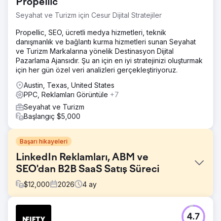
Propellic
Seyahat ve Turizm için Cesur Dijital Stratejiler
Propellic, SEO, ücretli medya hizmetleri, teknik
danışmanlık ve bağlantı kurma hizmetleri sunan Seyahat
ve Turizm Markalarına yönelik Destinasyon Dijital
Pazarlama Ajansıdır. Şu an için en iyi stratejinizi oluşturmak
için her gün özel veri analizleri gerçekleştiriyoruz.
Austin, Texas, United States
PPC, Reklamları Görüntüle
+7
Seyahat ve Turizm
Başlangıç $5,000
Başarı hikayeleri
LinkedIn Reklamları, ABM ve
SEO'dan B2B SaaS Satış Süreci
$
12,000
2026
4
ay
Meydan Okuma
4.7
İş gücü analitiği alanında faaliyet gösteren bir B2B SaaS