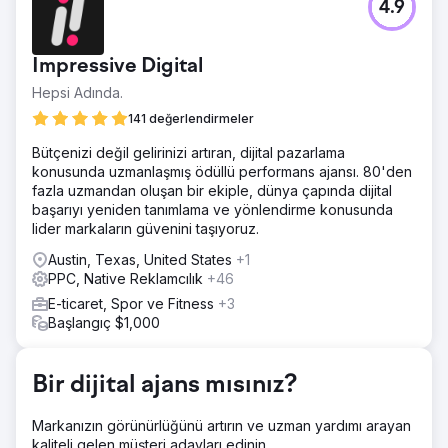
4.9
Spor müşterilerimizden biri, fitness endüstrisinde sıkı bir
rekabetle karşı karşıya kaldı ve popüler ürünleriyle öne
çıkma mücadelesi verdi. Kaliteli ürünlere rağmen dijital
Impressive Digital
varlıkları, sektördeki en büyük rakipleri ve Amazon ve
Walmart gibi pazar yerleri karşısında zemin kaybediyordu.
Hepsi Adında.
Çözüm
141 değerlendirmeler
Yeniden tasarlanan ana sayfa, hedeflenen blog içeriği,
Bütçenizi değil gelirinizi artıran, dijital pazarlama
stratejik geri bağlantılar, infografikler, meta etiketler ve
konusunda uzmanlaşmış ödüllü performans ajansı. 80'den
URL yapılarını içeren agresif bir SEO ve dijital pazarlama
fazla uzmandan oluşan bir ekiple, dünya çapında dijital
stratejisi hazırladık. Shopify'da kolaylaştırılmış ödeme
başarıyı yeniden tanımlama ve yönlendirme konusunda
süreci. PPC kampanyaları daha yüksek dönüşümler için
lider markaların güvenini taşıyoruz.
optimize edildi.
Austin, Texas, United States
+1
Sonuç
PPC, Native Reklamcılık
+46
Özelleştirilmiş stratejimiz, şirketi önemli arama terimleri için
ulusal arama sıralamasında 1 numaraya taşıyarak Amazon,
E-ticaret, Spor ve Fitness
+3
Walmart vb.'den bile daha iyi performans gösterdi. Bu
Başlangıç $1,000
görünürlük artışı, iyileştirilmiş PPC çabalarıyla birleştiğinde
aylık geliri ayda 30 bin dolar artırdı.
Bir dijital ajans mısınız?
Ajans sayfasına git
Markanızın görünürlüğünü artırın ve uzman yardımı arayan
kaliteli gelen müşteri adayları edinin.