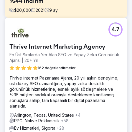
%44 İndirim
$
20,000
2021
9
ay
Meydan Okuma
4.7
Saygın bir ev hizmetleri franchisor'u olan müşterimiz,
müşteri adayı başına yüksek maliyetle mücadele ederken,
büyüme hedeflerini sekteye uğratan önemli bir zorlukla
Thrive Internet Marketing Agency
karşı karşıya kaldı. Büyümelerini sürdürmek için acilen
büyümelerini hızlandırırken maliyetleri düşürmenin bir
En Üst Sıralarda Yer Alan SEO ve Yapay Zeka Görünürlük
yolunu bulmaları gerekiyordu.
Ajansı | 20+ Yıl
Çözüm
162 değerlendirmeler
Ekibimiz, Google Ads ve Meta Reklamlar da dahil olmak
Thrive İnternet Pazarlama Ajansı, 20 yılı aşkın deneyime,
üzere büyük dijital platformlarda dönüşüm hunisinin
üst düzey SEO uzmanlığına, yapay zeka destekli
tamamını kapsayan dijital kampanyalar geliştirdi ve yürüttü.
görünürlük hizmetlerine, esnek aylık sözleşmelere ve
Bu çok kanallı çalışmalar müşteri yolculuğunun tamamını
%95 müşteri sadakat oranıyla desteklenen kanıtlanmış
hedefleyerek müşterilerimizin hedef kitlelerine verimli bir
sonuçlara sahip, tam kapsamlı bir dijital pazarlama
şekilde ulaşmasını ve pazarlama çabalarını
ajansıdır.
kolaylaştırmasını sağladı.
Arlington, Texas, United States
+4
Sonuç
PPC, Native Reklamcılık
+58
Müşterimizin 3 yıllık %192'lik benzersiz bir büyümeden
yararlanmasını sağlayarak, CPL'de %44'lük dikkate değer
Ev Hizmetleri, Sigorta
+28