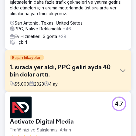
İşletmelerin daha fazla trafik çekmeleri ve yatırım getirisi
elde etmeleri için arama motorlarında üst sıralarda yer
almalarına yardımcı oluyoruz.
San Antonio, Texas, United States
PPC, Native Reklamcılık
+46
Ev Hizmetleri, Sigorta
+29
Hiçbiri
Başarı hikayeleri
1. sırada yer aldı, PPC geliri ayda 40
bin dolar arttı.
$
5,000
2023
4
ay
Meydan Okuma
4.7
Yüksek teknoloji kullanan müşterilerimizden biri görünürlük
konusunda zorluk yaşadı, Google'ın 2. ve 3. sayfalarına
ulaştı ve PPC kampanyaları neredeyse 0$'lık satış getirdi.
Activate Digital Media
Dijital varlıkları, sektörlerinde etkili bir şekilde rekabet
edebilmek için yetersizdi.
Trafiğinizi ve Satışlarınızı Artırın