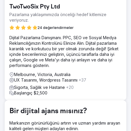
yoksundu, ilgili terimler için sıralamada yer almıyordu ve
TwoTwoSix Pty Ltd
temel özellikler veya kullanım örnekleri için çok az
organik görünürlük vardı.
Pazarlama yaklaşımımızda önceliği hedef kitlemize
veriyoruz.
Çözüm
HR uyumluluğu, bordro ve oryantasyonda yüksek niyetli
24 değerlendirmeler
anahtar kelimelere odaklanan hedefli bir içerik stratejisi
Dijital Pazarlama Danışmanı. PPC, SEO ve Sosyal Medya
geliştirdik. Müşteri yolculuğunun her aşamasını
Reklamcılığınızın Kontrolünü Elinize Alın. Dijital pazarlama
desteklemek için yeni açılış sayfaları, uzun biçimli blog
karanlık ve korkutucu bir yer olmak zorunda değil! Şirket
içerikleri ve vaka çalışmaları oluşturduk. Dahili bağlantı ve
içinde becerilerinizi geliştirin, üçüncü taraflarla daha iyi
meta veriler optimize edildi.
çalışın, Google ve Meta'yı daha iyi anlayın ve daha iyi
Sonuç
performans gösterin.
Aylık dönüşümler beş ay içinde üç katına çıktı. Organik
Melbourne, Victoria, Australia
trafik %189 büyüdü ve blog 25'ten fazla hedeflenen
UX Tasarımı, Wordpress Tasarımı
+37
anahtar kelime için ilk 5'te yer almaya başladı. Marka
ayrıca içerik tarafından yönlendirilen demo isteklerinde
Sigorta, Sağlık ve Hastane
+20
%40'lık bir artış gördü.
Başlangıç $2,500
Ajans sayfasına git
Bir dijital ajans mısınız?
Markanızın görünürlüğünü artırın ve uzman yardımı arayan
kaliteli gelen müşteri adayları edinin.