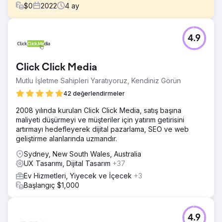
$
0
2022
4
ay
Meydan Okuma
4.9
- 2022 kampanyası için bağışlarda rekor kıran bir yıl elde
etmek (2021'de toplanan 14,6 milyon doları aştı) - Sosyal
medya gösterimlerini ve görünürlüğünü 2021'de 1,87
Click Click Media
milyona kıyasla 3 milyondan fazla kullanıcıya artırmak -
Kullanıcı trafiğini (web sitesi) 2021 kampanyasına kıyasla
Mutlu İşletme Sahipleri Yaratıyoruz, Kendiniz Görün
%50 artırmak - Ülke çapındaki Co aracılığıyla mağaza içi
42 değerlendirmeler
satışları artırmaya yardımcı olun
2008 yılında kurulan Click Click Media, satış başına
Çözüm
maliyeti düşürmeyi ve müşteriler için yatırım getirisini
- Kullanıcı katılımını ve markayı geliştirmek için müşteri
artırmayı hedefleyerek dijital pazarlama, SEO ve web
kişiliğine ilişkin derinlemesine anlayış geliştirmek - Anahtar
geliştirme alanlarında uzmandır.
segmentlerde organik arama farkındalığını artırmak - Web
sitesinde kullanıcı katılımını ve açılış sayfası deneyimini
Sydney, New South Wales, Australia
geliştirmek (UX desteği) - AFL destekçileri kitlesi dışında
UX Tasarımı, Dijital Tasarım
+37
yeni/daha geniş bir kitle belirlemek
Ev Hizmetleri, Yiyecek ve İçecek
+3
Sonuç
Başlangıç $1,000
- Toplam fon toplama hedefi 19,86 milyon dolarlık rekorla
aşıldı! (2021'de 14,6 milyon ABD dolarına kıyasla) - Bağış
sayfası oturumları (yıldan yıla) %128 arttı - Nisan-Haziran
4.9
2022 arasında sosyal medyada 4,57 milyon gösterim elde