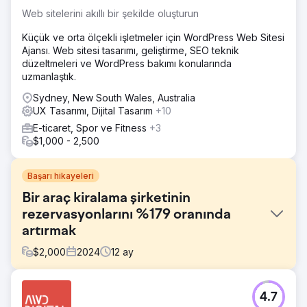
Web sitelerini akıllı bir şekilde oluşturun
Küçük ve orta ölçekli işletmeler için WordPress Web Sitesi
Ajansı. Web sitesi tasarımı, geliştirme, SEO teknik
düzeltmeleri ve WordPress bakımı konularında
uzmanlaştık.
Sydney, New South Wales, Australia
UX Tasarımı, Dijital Tasarım
+10
E-ticaret, Spor ve Fitness
+3
$1,000 - 2,500
Başarı hikayeleri
Bir araç kiralama şirketinin
rezervasyonlarını %179 oranında
artırmak
$
2,000
2024
12
ay
Meydan Okuma
4.7
Aries Car Rental, Hertz ve No Birds gibi küresel markaların