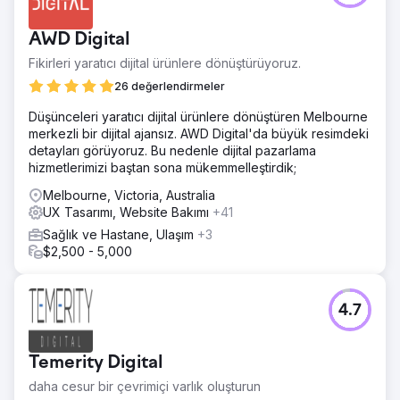
hakim olduğu doymuş bir Perth pazarında görünürlüğünü
artırmak istiyordu. Güçlü hizmete ve sadık müşterilere
AWD Digital
rağmen, işletme markalı trafiğe çok fazla bağımlıydı.
Tutarlı, markasız organik rezervasyonlar sağlamaları
Fikirleri yaratıcı dijital ürünlere dönüştürüyoruz.
gerekiyordu; özellikle de arama hacimlerinin ve gelirin
26 değerlendirmeler
genellikle düştüğü Perth'ün daha sakin turizm
sezonlarında.
Düşünceleri yaratıcı dijital ürünlere dönüştüren Melbourne
merkezli bir dijital ajansız. AWD Digital'da büyük resimdeki
Çözüm
detayları görüyoruz. Bu nedenle dijital pazarlama
"Ucuz araba kiralama Perth" gibi yüksek niyetli, düşük
hizmetlerimizi baştan sona mükemmelleştirdik;
rekabetli terimler etrafında bir niş SEO stratejisi oluşturduk.
Bu, farklı araç tipleri ve müşteri segmentleri için özel açılış
Melbourne, Victoria, Australia
sayfaları, "minibüs kiralama" ve "sedan kiralama" gibi
UX Tasarımı, Website Bakımı
+41
terimleri hedeflemeyi içeriyordu. CRO'yu geliştirdik, mobil
Sağlık ve Hastane, Ulaşım
+3
UX'i iyileştirdik, WhatsApp sohbetini entegre ettik ve yıl
$2,500 - 5,000
boyunca dönüşümleri artırmak için otorite oluşturan blog
içeriği ekledik.
Sonuç
4.7
Aries, organik aramadan gelen rezervasyonlarda
%179'luk bir artış ve genel organik trafikte %68'lik bir
artış elde etti. "Perth'de ucuz araba kiralama", "Perth'de
Temerity Digital
aile arabası kiralama", "Perth'de minibüs kiralama" ve
daha fazlası için 1 numaralı sıralamaları elde ettiler. Markalı
daha cesur bir çevrimiçi varlık oluşturun