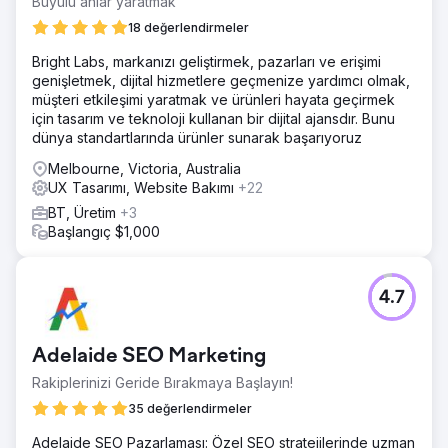
Büyülü anlar yaratmak
boşluklarını gösteriyor. 2. Sınırlı Uygulama Büyümesi
18 değerlendirmeler
Kullanıcıları çekmede ve elde tutmada başarısız oldu,
erişimini ve etkileşimini sınırladı. 3. Uygulama Oturumu
Bright Labs, markanızı geliştirmek, pazarları ve erişimi
Büyümesi Kullanıcı oturumlarının boşuna sıklığı ve süresi,
genişletmek, dijital hizmetlere geçmenize yardımcı olmak,
düşük kullanıcı ilgisini yansıtıyor.
müşteri etkileşimi yaratmak ve ürünleri hayata geçirmek
için tasarım ve teknoloji kullanan bir dijital ajansdır. Bunu
Çözüm
dünya standartlarında ürünler sunarak başarıyoruz
Uygulama UI/UX optimizasyonu - Etkileşimi artırmak ve
daha akıcı kullanıcı yolculukları sağlamak için akıcı tasarım
Melbourne, Victoria, Australia
ve gezinme. Meta ve Google için geliştirilmiş Uygulama
UX Tasarımı, Website Bakımı
+22
tabanlı izleme - Atıf, kampanya performansı ve kullanıcı
BT, Üretim
+3
davranışı içgörülerini iyileştirmek için sağlam izleme
Başlangıç $1,000
uygulandı. Uygulama kullanıcıları için özel teklif -
İndirmeleri teşvik etmek ve dönüşümleri artırmak için özel
uygulama içi fırsatlar sunuldu. Uygulamaya özel Ücretli
kampanya - Yalnızca uygulama yüklemelerini ve uygulama
4.7
içi eylemleri yönlendirmeye odaklanan hedefli reklam
kampanyaları yürütüldü.
Adelaide SEO Marketing
Sonuç
Altı ayda Mobil Uygulama Dönüşümlerinde %15 iyileşme.
Rakiplerinizi Geride Bırakmaya Başlayın!
Altı ayda Mobil Uygulama Oturumlarında %36 iyileşme. Altı
35 değerlendirmeler
ayda Mobil Uygulama Gelirinde %15 iyileşme. Altı ayda
Dönüşüm Oranında %40 iyileşme.
Adelaide SEO Pazarlaması: Özel SEO stratejilerinde uzman