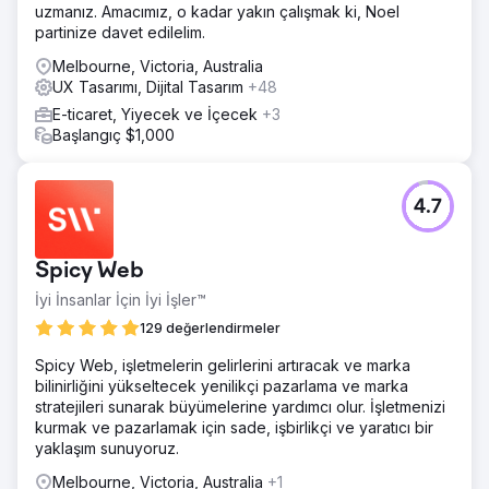
uzmanız. Amacımız, o kadar yakın çalışmak ki, Noel
odaklı PPC stratejilerini entegre eden çok yönlü bir
partinize davet edilelim.
yaklaşıma girişti. Adobe'nin dijital ayak izinin her bir
yönünü optimize ederek, yalnızca daha fazla trafik
Melbourne, Victoria, Australia
çekmekle kalmayacak, aynı zamanda bu trafiği sadık
UX Tasarımı, Dijital Tasarım
+48
müşterilere dönüştürecek ve genel yatırım getirisini
E-ticaret, Yiyecek ve İçecek
+3
artıracak tutarlı ve dinamik bir çevrimiçi ekosistem
Başlangıç $1,000
yaratmayı hedefledik.
Sonuç
Organik trafik 107 milyondan 152 milyona (% ) yükseldi
4.7
Organik sıralama anahtar kelimelerinin sayısı 13,7
milyondan 29,7 milyona (% ) yükseldi Organik trafik
değerinde 68,9 milyon dolardan 97,1 milyon dolara (% )
Spicy Web
önemli bir artış Yönlendiren alan adları 1,8 milyondan 1,9
milyona (% ) fırladı
İyi İnsanlar İçin İyi İşler™
129 değerlendirmeler
Ajans sayfasına git
Spicy Web, işletmelerin gelirlerini artıracak ve marka
bilinirliğini yükseltecek yenilikçi pazarlama ve marka
stratejileri sunarak büyümelerine yardımcı olur. İşletmenizi
kurmak ve pazarlamak için sade, işbirlikçi ve yaratıcı bir
yaklaşım sunuyoruz.
Melbourne, Victoria, Australia
+1