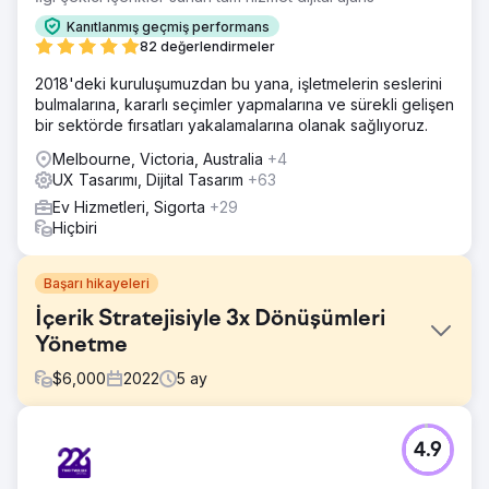
Kanıtlanmış geçmiş performans
82 değerlendirmeler
2018'deki kuruluşumuzdan bu yana, işletmelerin seslerini
bulmalarına, kararlı seçimler yapmalarına ve sürekli gelişen
bir sektörde fırsatları yakalamalarına olanak sağlıyoruz.
Melbourne, Victoria, Australia
+4
UX Tasarımı, Dijital Tasarım
+63
Ev Hizmetleri, Sigorta
+29
Hiçbiri
Başarı hikayeleri
İçerik Stratejisiyle 3x Dönüşümleri
Yönetme
$
6,000
2022
5
ay
Meydan Okuma
4.9
İK teknoloji alanında bir SaaS girişiminin modern bir web
sitesi vardı ancak müşteri çekmiyordu. Blog yapıdan