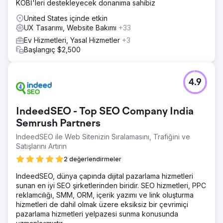
KOBİ'leri destekleyecek donanıma sahibiz
Slickplan gibi araçlar kullanarak UX/UI ve site yapısını
yeniden oluşturdu. Masaüstü ve mobil cihazlar için
United States içinde etkin
optimize edilmiş özel animasyonlar ve yüksek kaliteli
UX Tasarımı, Website Bakımı
+33
videolar ekledik ve satın alma sürecini kolaylaştırmak için
Ev Hizmetleri, Yasal Hizmetler
+3
Ventrata rezervasyon sistemini sorunsuz bir şekilde
Başlangıç $2,500
entegre ettik.
Sonuç
Yeniden tasarlanan site, güçlü geri bildirimler ve anında
4.9
etkileşim kazanımlarıyla hayata geçirildi: daha akıcı
gezinme, daha iyi kullanıcı tutma oranı ve daha yüksek
dönüşüm performansı. Sonuçlar arasında web sitesi
IndeedSEO - Top SEO Company India
üzerinden yapılan rezervasyonlarda artış, önemli
Semrush Partners
sayfalarda geçirilen sürede artış ve genel sayfa hızında
iyileşme yer aldı; bu da Colorado Rafting'in macera
IndeedSEO ile Web Sitenizin Sıralamasını, Trafiğini ve
turizmindeki dijital varlığını güçlendirdi.
Satışlarını Artırın
2 değerlendirmeler
Ajans sayfasına git
IndeedSEO, dünya çapında dijital pazarlama hizmetleri
sunan en iyi SEO şirketlerinden biridir. SEO hizmetleri, PPC
reklamcılığı, SMM, ORM, içerik yazımı ve link oluşturma
hizmetleri de dahil olmak üzere eksiksiz bir çevrimiçi
pazarlama hizmetleri yelpazesi sunma konusunda