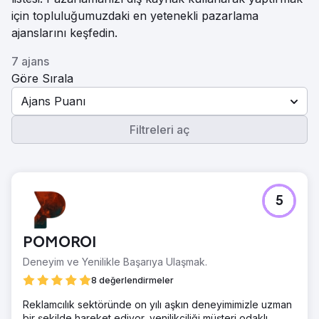
için topluluğumuzdaki en yetenekli pazarlama
ajanslarını keşfedin.
7 ajans
Göre Sırala
Ajans Puanı
Filtreleri aç
5
POMOROI
Deneyim ve Yenilikle Başarıya Ulaşmak.
8 değerlendirmeler
Reklamcılık sektöründe on yılı aşkın deneyimimizle uzman
bir şekilde hareket ediyor, yenilikçiliği müşteri odaklı