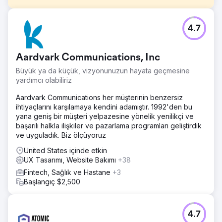
Meydan Okuma
4.7
Steam Sauna Bath, Funnel Boost Media'ya net ama
zorlayıcı bir hedefle yaklaştı: organik trafiğini ve organik
gelirini artırmak. Sağlam bir ürün yelpazesine sahip
Aardvark Communications, Inc
olmalarına rağmen, satışları ve büyümeyi artırmak için
organik aramanın gücünden tam olarak
Büyük ya da küçük, vizyonunuzun hayata geçmesine
yararlanamıyorlardı.
yardımcı olabiliriz
Çözüm
Aardvark Communications her müşterinin benzersiz
Funnel Boost Media, siteyi SEO dostu hale getirmeyi
ihtiyaçlarını karşılamaya kendini adamıştır. 1992'den bu
amaçlayan geliştirme iyileştirmelerinin yanı sıra, özellikle
yana geniş bir müşteri yelpazesine yönelik yenilikçi ve
bir e-ticaret platformu için uyarlanmış kapsamlı bir SEO
başarılı halkla ilişkiler ve pazarlama programları geliştirdik
kampanyası tasarladı. Odak noktası, kullanıcı deneyimini
ve uyguladık. Biz ölçüyoruz
geliştirmek, gezinmeyi kolaylaştırmak ve ürün sayfalarını
arama motorları için optimize etmekti.
United States içinde etkin
UX Tasarımı, Website Bakımı
+38
Sonuç
Fintech, Sağlık ve Hastane
+3
Hedeflenen SEO çalışmaları ile web sitesi geliştirmelerinin
Başlangıç $2,500
stratejik karışımı, organik trafikte %84, organik
dönüşümlerde %115 ve toplam organik gelirde %52 artış
sağladı.
4.7