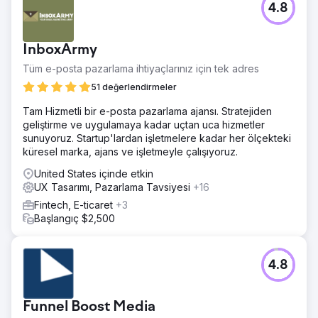
4.8
Reflectly, sağlık ve fitness uygulamaları dünyasının 1
numaralı günlük kaydı uygulamasıdır. E-posta tasarımı,
markalama, strateji, otomasyon ve optimizasyon
InboxArmy
konularında yardıma ihtiyaçları vardı.
Tüm e-posta pazarlama ihtiyaçlarınız için tek adres
Çözüm
Birinci Aşama: Katılım Formlarını Optimize Ederek
51 değerlendirmeler
Reflectly'nin Abone Listesini Büyütün İkinci Aşama: Hoş
Tam Hizmetli bir e-posta pazarlama ajansı. Stratejiden
Geldiniz E-postası Serisiyle Yeni Kullanıcıları Başarıya
geliştirme ve uygulamaya kadar uçtan uca hizmetler
Hazırlayın Üçüncü Aşama: Ücretsiz Kullanıcıları Dönüştürün
sunuyoruz. Startup'lardan işletmelere kadar her ölçekteki
Dördüncü Aşama: Değer Paketli E-postalarla Ücretsiz ve
küresel marka, ajans ve işletmeyle çalışıyoruz.
Premium Kullanıcıları Elde Tutun
United States içinde etkin
Sonuç
UX Tasarımı, Pazarlama Tavsiyesi
+16
SaaS Müşterimizin E-posta Listesini (20x), Premium
Kullanıcı Sayısını (30x) ve Gelirini (34x) Büyütmesine
Fintech, E-ticaret
+3
Yardımcı Olduk
Başlangıç $2,500
Ajans sayfasına git
4.8
Funnel Boost Media