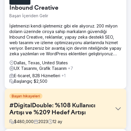
Inbound Creative
Başarı İçeriden Gelir
İşletmenizi kendi işletmemiz gibi ele alıyoruz. 200 milyon
doların üzerinde ciroya sahip markaların güvendiği
Inbound Creative, reklamlar, yapay zeka destekli SEO,
web tasarımı ve izleme optimizasyonu alanlarında hizmet
veriyor. Benzersiz bir avantaj için devrim niteliğinde yapay
zeka yazılımları ve WordPress eklentileri geliştiriyoruz.
Başarı, Inbound'un elindedir.
Dallas, Texas, United States
UX Tasarımı, Grafik Tasarım
+7
E-ticaret, B2B Hizmetleri
+1
Başlangıç $2,500
Başarı hikayeleri
#DigitalDouble: %108 Kullanıcı
Artışı ve %209 Hedef Artışı
$
480,000
2023
12
ay