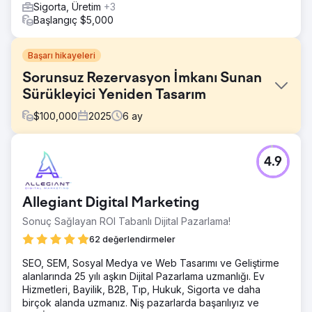
Sigorta, Üretim
+3
Başlangıç $5,000
Başarı hikayeleri
Sorunsuz Rezervasyon İmkanı Sunan
Sürükleyici Yeniden Tasarım
$
100,000
2025
6
ay
Meydan Okuma
4.9
Colorado Rafting, rezervasyonu hızlı ve sezgisel hale
getiren modern, sürükleyici bir siteye ihtiyaç duyuyordu.
Eski deneyim, kullanıcıları temel işlevleri (takvim, haritalar,
Allegiant Digital Marketing
rezervasyon) yerine getirmek için alt sayfalar arasında
geçiş yapmaya zorlayan parçalı bir yolculuk yaratıyordu.
Sonuç Sağlayan ROI Tabanlı Dijital Pazarlama!
Ayrıca, mobil kullanılabilirliği veya performansı olumsuz
62 değerlendirmeler
etkilemeden daha zengin görseller ve etkileşimlere de
ihtiyaç duyuyorlardı.
SEO, SEM, Sosyal Medya ve Web Tasarımı ve Geliştirme
alanlarında 25 yılı aşkın Dijital Pazarlama uzmanlığı. Ev
Çözüm
Hizmetleri, Bayilik, B2B, Tıp, Hukuk, Sigorta ve daha
Lounge Lizard, atölye çalışmaları/canlı oturumlar ve
birçok alanda uzmanız. Niş pazarlarda başarılıyız ve
haftalık kontroller düzenledi, ardından Adobe XD ve