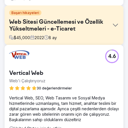
Başarı hikayeleri
Web Sitesi Güncellemesi ve Özellik
Yükseltmeleri - e-Ticaret
$
45,000
2022
8
ay
Meydan Okuma
4.6
Müşterinin, mobil cihazlarda çalışmayan ve siparişleri
yerine getirmek, sayfaları güncellemek ve envanteri takip
etmek için çok sayıda gereksiz yönetici çalışması
Vertical Web
gerektiren eski bir e-Ticaret web sitesi vardı.
Web'i Çalıştırıyoruz
Çözüm
Living Proof Creative, Rekabet Analizi gerçekleştirdi, UX
30 değerlendirmeler
WireFrames üretti, web sitesi kopyaları yazdı, Magento
Vertical Web, SEO, Web Tasarımı ve Sosyal Medya
platformunda bir web sitesi tasarladı ve geliştirdi.
hizmetlerinde uzmanlaşmış, tam hizmet, anahtar teslimi bir
Sonuç
dijital pazarlama ajansıdır. Ayrıca çeşitli nedenlerden dolayı
Proje baştan sona büyük bir başarıydı. Müşteri ekibi
zarar gören web sitelerinin onarımı için de çalışıyoruz.
harikaydı ve yeni web sitesinin kullanımının ne kadar kolay
Başkalarının sahip olduklarını düzeltiriz
olduğundan ve markalarını ne kadar iyi temsil ettiğinden