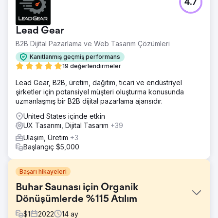
4.7
Lead Gear
B2B Dijital Pazarlama ve Web Tasarım Çözümleri
Kanıtlanmış geçmiş performans
19 değerlendirmeler
Lead Gear, B2B, üretim, dağıtım, ticari ve endüstriyel
şirketler için potansiyel müşteri oluşturma konusunda
uzmanlaşmış bir B2B dijital pazarlama ajansıdır.
United States içinde etkin
UX Tasarımı, Dijital Tasarım
+39
Ulaşım, Üretim
+3
Başlangıç $5,000
Başarı hikayeleri
Buhar Saunası için Organik
Dönüşümlerde %115 Atılım
$
1
2022
14
ay