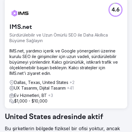
Meydan Okuma
4.6
Bir B2C işletmesinin, rekabetçi bir pazarda kullanıcı
tabanını ikiye katlaması ve dönüşümleri artırması
gerekiyordu. Ortalama 65 bin dolarlık satışla hedef,
IMS.net
müşterileri daha etkili bir şekilde çekmek ve elde tutmak
için dijital varlığını geliştirmekti
Sürdürülebilir ve Uzun Ömürlü SEO ile Daha Akıllıca
Büyüme Sağlayın
Çözüm
Kullanıcı deneyimini ve hedeflenen pazarlamayı optimize
IMS.net, yardımcı içerik ve Google yönergeleri üzerine
etmeye odaklanarak dijital bir dönüşüm uyguladı. Web
kurulu SEO ile girişimciler için uzun vadeli, sürdürülebilir
sitesi yenilendi ve kullanıcı tabanını ve dönüşüm oranlarını
büyümeyi yönlendirir. Kalıcı görünürlük, istikrarlı trafik ve
artırmak amacıyla kampanyaları kişiselleştirmek için veri
ölçeklenebilir başarı bekleyin. Kalıcı stratejiler için
analitiği kullanıldı.
IMS.net'i ziyaret edin.
Sonuç
Dallas, Texas, United States
+2
Kullanıcı tabanı %108 artışla 56.000'e, hedef tamamlama
UX Tasarımı, Dijital Tasarım
+41
sayısı %209 artışla 2.945'e ve dönüşüm oranı %46 artışla
Ev Hizmetleri, BT
+3
%4,18'e yükseldi. Bu stratejik dijital geliştirmeler şirketin
$1,000 - $10,000
pazar performansını önemli ölçüde artırdı.
United States adresinde aktif
Ajans sayfasına git
Bu şirketlerin bölgede fiziksel bir ofisi yoktur, ancak