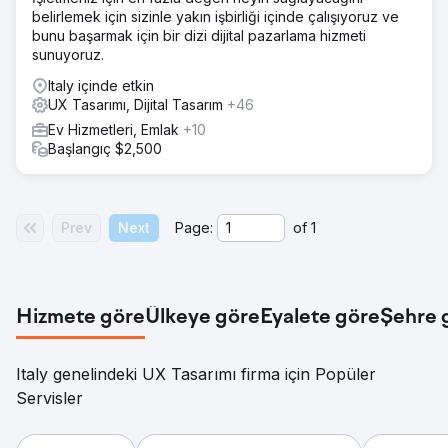
belirlemek için sizinle yakın işbirliği içinde çalışıyoruz ve
bunu başarmak için bir dizi dijital pazarlama hizmeti
sunuyoruz.
Italy içinde etkin
UX Tasarımı, Dijital Tasarım
+46
Ev Hizmetleri, Emlak
+10
Başlangıç $2,500
Prev
Next
Page:
of
1
Hizmete göre
Ülkeye göre
Eyalete göre
Şehre 
Italy genelindeki UX Tasarımı firma için Popüler
Servisler