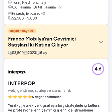
Turin, Piedmont, Italy
UX Tasarımı, Dijital Tasarım
+51
Fintech, E-ticaret
+3
$2,500 - 5,000
Başarı hikayeleri
Franco Mobilya'nın Çevrimiçi
Satışları İki Katına Çıkıyor
$
3,500
2023
6
ay
Meydan Okuma
4.6
Orta ölçekli özel mobilya üreticisi Franco Fine Furniture,
güzel tasarlanmış bir web sitesine sahipti ancak e-ticaret
platformu yetersiz performans gösteriyordu. Kaliteli
INTERPOP
ürünlere rağmen düşük çevrimiçi satışlar ve yüksek sepet
terk oranlarıyla mücadele ediyordu. Web sitesini satışlar
web, geliştirme, strateji ve danışmanlık
için optimize etmek, kullanıcı deneyimini iyileştirmek ve
5 değerlendirmeler
daha fazla dönüşüm sağlamak için bir çözüm aradı.
Yenilikçi, esnek ve kişiselleştirilmiş stratejilerle şirketlerin
Çözüm
ve profesyonellerin çevrimiçi işlerini geliştirmelerine
Webhoster.ca, Franco Fine Furniture'ın e-ticaret web