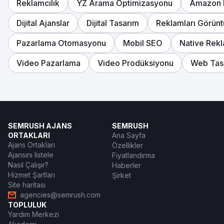
Reklamcılık
YZ Arama Optimizasyonu
Amazon 
Dijital Ajanslar
Dijital Tasarım
Reklamları Görünt
Pazarlama Otomasyonu
Mobil SEO
Native Rekl
Video Pazarlama
Video Prodüksiyonu
Web Tas
SEMRUSH AJANS
SEMRUSH
ORTAKLARI
Ana Sayfa
Ajans Ortakları
Özellikler
Ajansını listele
Fiyatlandırma
Nasıl Çalışır?
Haberler
Hizmet Şartları
Şirket
Site haritası
agencies@semrush.com
TOPLULUK
Yardım Merkezi