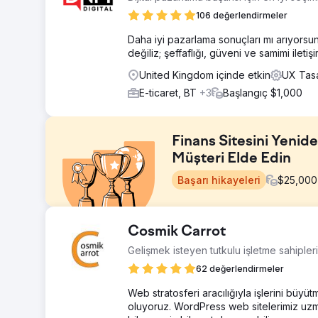
106 değerlendirmeler
Daha iyi pazarlama sonuçları mı arıyorsunu
değiliz; şeffaflığı, güveni ve samimi ilet
United Kingdom içinde etkin
UX Tasa
E-ticaret, BT
+3
Başlangıç $1,000
Finans Sitesini Yenid
Müşteri Elde Edin
Başarı hikayeleri
$
25,000
Meydan Okuma
Cosmik Carrot
Son derece rekabetçi bir finans sektöründe performansı
Gelişmek isteyen tutkulu işletme sahipler
mevcut web sitesi eski moda, güvenilirlikten yoksun ve 
sahipti. Buradaki zorluk, işlevsiz bir siteyi, hızla gü
62 değerlendirmeler
kullanıcı dostu bir deneyimle değiştirmekti.
Web stratosferi aracılığıyla işlerini büyü
Çözüm
oluyoruz. WordPress web sitelerimiz uzmanl
Masaüstü ve mobil cihazlar için tamamen özel bir web s