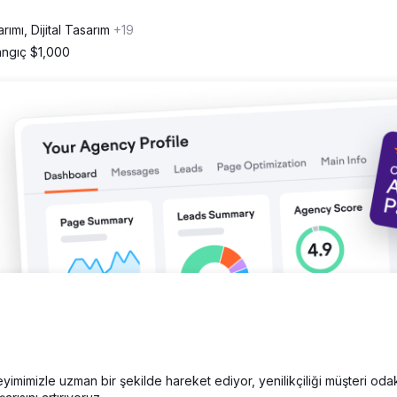
ği, güveni ve kullanım kolaylığını artırmak için oluşturuldu. Ayrıca,
rımı, Dijital Tasarım
+19
ha etkili bir şekilde yönlendirmek ve daha sorunsuz bir dönüşüm süre
angıç $1,000
lik bir artış sağlarken, müşterinin marka güvenilirliğini de güçlendir
n, geliştirilmiş iletişim kanalları kullanıcıların iletişime geçmesini
betçi bir finans piyasasında daha güçlü bir platform sağladı.
yimimizle uzman bir şekilde hareket ediyor, yenilikçiliği müşteri odak