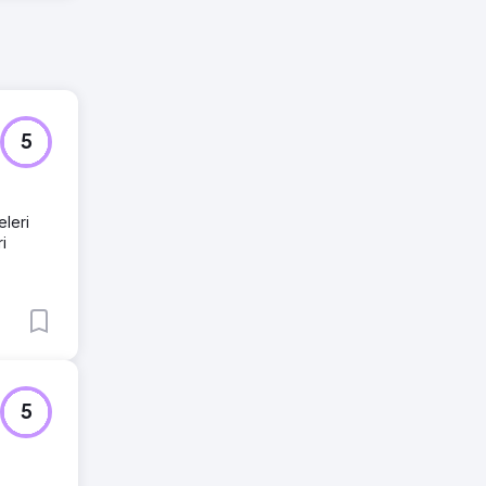
5
eleri
i
5