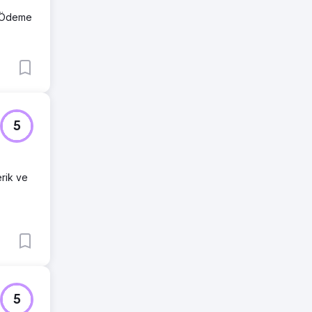
a Ödeme
5
erik ve
5