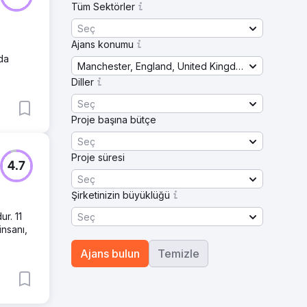
Tüm Sektörler
Seç
Ajans konumu
nda
Manchester, England, United Kingdom
Diller
Seç
Proje başına bütçe
Seç
Proje süresi
4.7
Seç
Şirketinizin büyüklüğü
r. 11
Seç
insanı,
Ajans bulun
Temizle