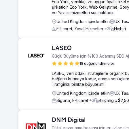
Eco York, yenilikçi ve uygun fiyatlı özel
şirketidir. Eco York, Web Geliştirme, 
ve Yazılım hizmetleri sunmaktadır.
United Kingdom içinde etkin
UX Tasa
E-ticaret, Yasal Hizmetler
+3
Hiçbiri
LASEO
Güçlü Büyüme için %100 Adanmış SEO Aj
15 değerlendirmeler
LASEO, veri odaklı stratejilerle organik
bağlantı kurmaya kadar, arama sonuçların
Trafiğinizi birlikte büyütelim!
United Kingdom içinde etkin
UX Tasa
Sigorta, E-ticaret
+3
Başlangıç $2,5
DNM Digital
Dijital pazarlama başarısı için en iyi seçim