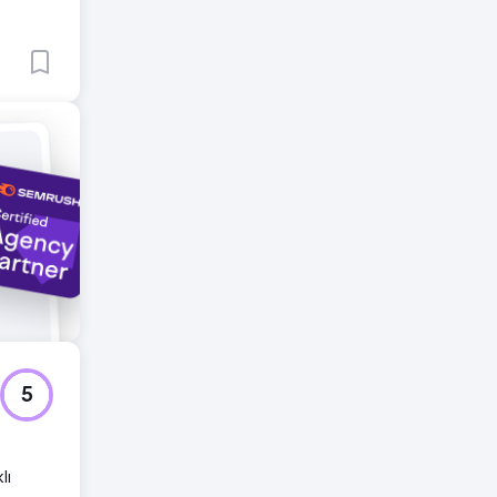
ci
di.
5
lı