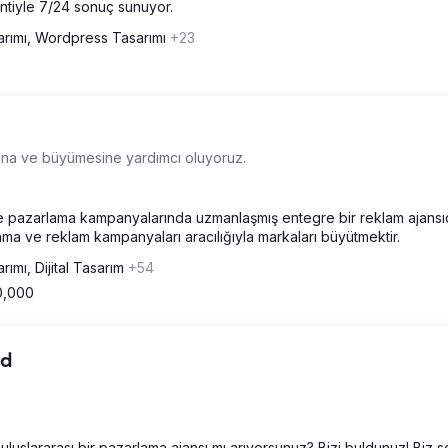
tiyle 7/24 sonuç sunuyor.
rımı, Wordpress Tasarımı
+23
sına ve büyümesine yardımcı oluyoruz.
ve pazarlama kampanyalarında uzmanlaşmış entegre bir reklam ajansıd
a ve reklam kampanyaları aracılığıyla markaları büyütmektir.
rımı, Dijital Tasarım
+54
0,000
td
luslararası bir pazarlama ajansı mı arıyorsunuz? Bizi buldunuz! Biz 