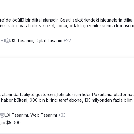
de ödüllü bir dijital ajansdır. Çeşitli sektörlerdeki işletmelerin dijital
 için strateji, yaratıcılık ve özel, sonuç odaklı çözümler sunma konusu
m
+1
UX Tasarımı, Dijital Tasarım
+22
alanında faaliyet gösteren işletmeler için lider Pazarlama platformudu
haber bülteni, 900 bin birinci taraf abone, 135 milyondan fazla bilim 
UX Tasarımı, Web Tasarımı
+33
gıç $5,000