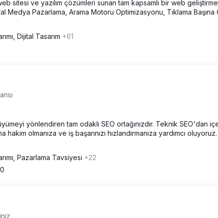
 web sitesi ve yazılım çözümleri sunan tam kapsamlı bir web geliştirme
Sosyal Medya Pazarlama, Arama Motoru Optimizasyonu, Tıklama Başın
rımı, Dijital Tasarım
+61
ansı
 büyümeyi yönlendiren tam odaklı SEO ortağınızdır. Teknik SEO'dan iç
a hakim olmanıza ve iş başarınızı hızlandırmanıza yardımcı oluyoruz.
rımı, Pazarlama Tavsiyesi
+22
00
iniz.