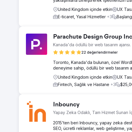
yaklaşımlarla birleştirerek işletmenizin baş
United Kingdom içinde etkin
UX Tasa
E-ticaret, Yasal Hizmetler
+3
Başlang
Parachute Design Group Inc
Kanada'da ödüllü bir web tasarım ajansı.
22 değerlendirmeler
Toronto, Kanada'da bulunan, özel WordPr
deneyime sahip, ödüllü bir web tasarım a
United Kingdom içinde etkin
UX Tasa
Fintech, Sağlık ve Hastane
+3
$25,
Inbouncy
Yapay Zeka Odaklı, Tam Hizmet Sunan İç
2015'ten beri Inbouncy, yapay zeka des
SEO, ücretli reklamlar, web geliştirme, y