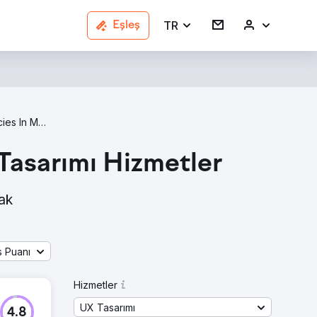
TR
Eşleş
UX Design Agencies In Manchester
Tasarımı Hizmetler
rak
s Puanı
Hizmetler
UX Tasarımı
4.8