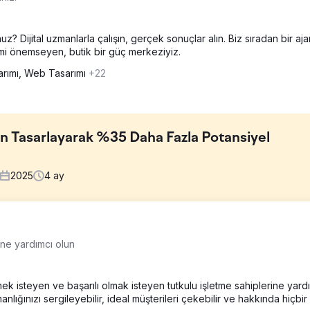
z? Dijital uzmanlarla çalışın, gerçek sonuçlar alın. Biz sıradan bir aj
işimi önemseyen, butik bir güç merkeziyiz.
rımı, Web Tasarımı
+22
en Tasarlayarak %35 Daha Fazla Potansiyel
2025
4
ay
 artırmak, görsel bir yenilemeden daha fazlasını gerektiriyordu. Mü
ine yardımcı olun
kullanıcıların harekete geçmesini zorlaştıran zayıf sorgulama yolları
ven oluşturabilecek ve daha fazla dönüşüm sağlayabilecek daha ikna edi
tmek isteyen ve başarılı olmak isteyen tutkulu işletme sahiplerine yard
ığınızı sergileyebilir, ideal müşterileri çekebilir ve hakkında hiçbir
itesi tasarladık ve ardından bunu özel, duyarlı bir WordPress temas