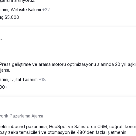
arısını artırıyoruz.
rımı, Website Bakımı
+22
ıç $5,000
.
ess geliştirme ve arama motoru optimizasyonu alanında 20 yılı aşk
jansı.
rımı, Dijital Tasarım
+18
000+
erik Pazarlama Ajansı
tekli inbound pazarlama, HubSpot ve Salesforce CRM, coğrafi konu
apay zeka temsilcileri ve otomasyon ile 480'den fazla işletmenin