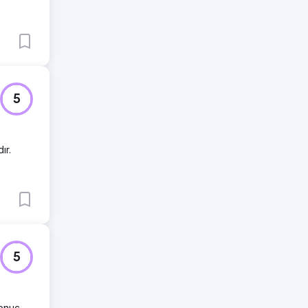
5
ır.
5
sonuç