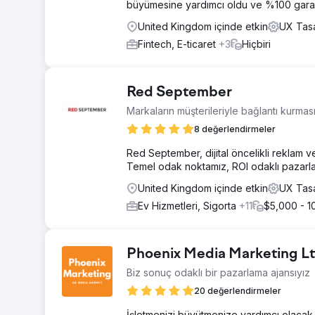
büyümesine yardımcı oldu ve %100 garan
United Kingdom içinde etkin
UX Tasa
Fintech, E-ticaret
+3
Hiçbiri
Red September
Markaların müşterileriyle bağlantı kurma
8 değerlendirmeler
Red September, dijital öncelikli reklam 
Temel odak noktamız, ROI odaklı pazarlam
United Kingdom içinde etkin
UX Tasa
Ev Hizmetleri, Sigorta
+11
$5,000 - 1
Phoenix Media Marketing L
Biz sonuç odaklı bir pazarlama ajansıyız
20 değerlendirmeler
İşletmenizi büyütmenize yardımcı olacak u