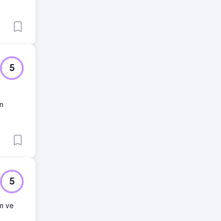
5
ın
5
m ve