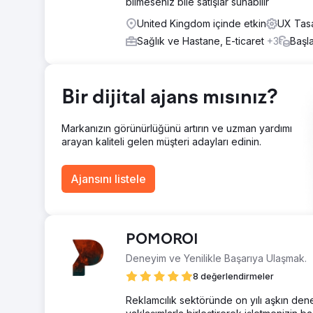
bilmeseniz bile satışlar sunabilir
dönüştürdük. Yeni site, kullanıcı yolculuğu boyunca netli
United Kingdom içinde etkin
UX Tasa
sürtünmeyi azaltmak, kullanıcıları sorgular boyunca da
oluşturmak için kademeli ve sayfalı formlar uyguladık.
Sağlık ve Hastane, E-ticaret
+3
Başl
Sonuç
Yeniden tasarlanan web sitesi, dönüşüm oranlarında %35'
Yeni tasarım daha profesyonel bir dijital varlık oluştururke
Bir dijital ajans mısınız?
kolaylaştırdı ve genel deneyim, işletmeye zorlu ve reka
Markanızın görünürlüğünü artırın ve uzman yardımı
Ajans sayfasına git
arayan kaliteli gelen müşteri adayları edinin.
Ajansını listele
POMOROI
Deneyim ve Yenilikle Başarıya Ulaşmak.
8 değerlendirmeler
Reklamcılık sektöründe on yılı aşkın dene