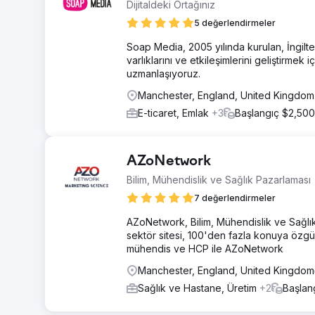
Dijitaldeki Ortağınız
5 değerlendirmeler
Soap Media, 2005 yılında kurulan, İngiltere'
varlıklarını ve etkileşimlerini geliştirmek
uzmanlaşıyoruz.
Manchester, England, United Kingdo
E-ticaret, Emlak
+3
Başlangıç $2,500
AZoNetwork
Bilim, Mühendislik ve Sağlık Pazarlaması
7 değerlendirmeler
AZoNetwork, Bilim, Mühendislik ve Sağlık 
sektör sitesi, 100'den fazla konuya özgü 
mühendis ve HCP ile AZoNetwork
Manchester, England, United Kingdom
Sağlık ve Hastane, Üretim
+2
Başlan