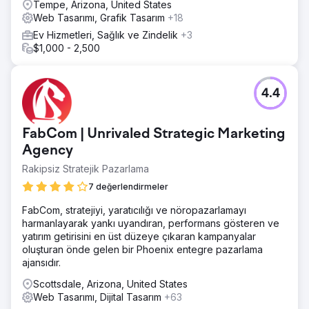
Tempe, Arizona, United States
İşletme Profillerini doğru kategoriler, hizmet alanları ve
Web Tasarımı, Grafik Tasarım
+18
anahtar kelimeyle uyumlu bir açıklama ile tamamen
Ev Hizmetleri, Sağlık ve Zindelik
+3
optimize etmek ve ilk günden itibaren yorum oluşturma
$1,000 - 2,500
sürecini de kapsamak anlamına geliyordu. Her hizmet
sayfası, başlıklar, alt başlıklar ve metinlerde doğal
destekleyici terimler ve net konum sinyalleri içeren,
yüksek niyetli yerel bir anahtar kelime etrafında
4.4
oluşturuldu. Önemli dizinlerde alıntı tutarlılığını sağladık ve
her sayfayı ziyaretçileri potansiyel müşteriye
dönüştürecek şekilde yapılandırdık.
FabCom | Unrivaled Strategic Marketing
Agency
Sonuç
Sıfırdan başlayarak, bu müşteri hedef hizmet alanında
Rakipsiz Stratejik Pazarlama
Google Haritalar'da ilk 3'e girdi ve yüksek potansiyelli
7 değerlendirmeler
birçok yerel anahtar kelime için organik olarak 1. sıraya
ulaştı. Bunu, önceden herhangi bir alan adı otoritesi,
FabCom, stratejiyi, yaratıcılığı ve nöropazarlamayı
yorum geçmişi veya mevcut bir web varlığı olmadan,
harmanlayarak yankı uyandıran, performans gösteren ve
üzerine inşa edilebilecek kadar güçlü, sürdürülebilir bir
yatırım getirisini en üst düzeye çıkaran kampanyalar
yerel SEO temeli oluşturarak başardılar.
oluşturan önde gelen bir Phoenix entegre pazarlama
ajansıdır.
Ajans sayfasına git
Scottsdale, Arizona, United States
Web Tasarımı, Dijital Tasarım
+63