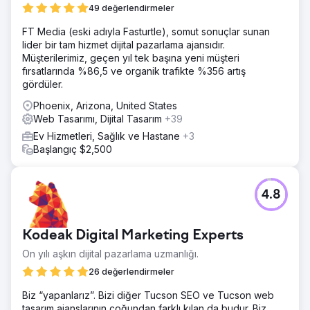
49 değerlendirmeler
FT Media (eski adıyla Fasturtle), somut sonuçlar sunan
lider bir tam hizmet dijital pazarlama ajansıdır.
Müşterilerimiz, geçen yıl tek başına yeni müşteri
fırsatlarında %86,5 ve organik trafikte %356 artış
gördüler.
Phoenix, Arizona, United States
Web Tasarımı, Dijital Tasarım
+39
Ev Hizmetleri, Sağlık ve Hastane
+3
Başlangıç $2,500
4.8
Kodeak Digital Marketing Experts
On yılı aşkın dijital pazarlama uzmanlığı.
26 değerlendirmeler
Biz “yapanlarız”. Bizi diğer Tucson SEO ve Tucson web
tasarım ajanslarının çoğundan farklı kılan da budur. Biz