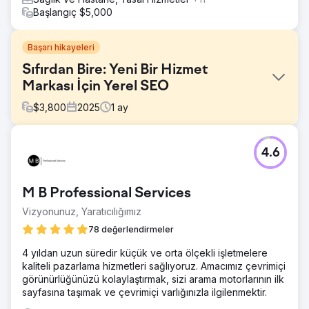
Başlangıç $5,000
Başarı hikayeleri
Sıfırdan Bire: Yeni Bir Hizmet
Markası İçin Yerel SEO
$
3,800
2025
1
ay
Meydan Okuma
4.6
Müşteri, sıfır dijital varlıkla işe başladı. Web sitesi geçmişi
yoktu. Google İşletme Profili otoritesi yoktu. Geri
bağlantılar, yorumlar veya marka bilinirliği yoktu. Yıllardır
M B Professional Services
güven sinyalleri ve harita paketi görünürlüğüne sahip
yerleşik oyuncuların bulunduğu rekabetçi bir yerel hizmet
Vizyonunuz, Yaratıcılığımız
pazarına giriyorlardı. Sıfırdan başlamak, her rakibin bir
78 değerlendirmeler
adım önde olduğu anlamına geliyordu ve müşteri gelir
elde etmek için hızlı sonuçlara ihtiyaç duyuyordu. Temel
4 yıldan uzun süredir küçük ve orta ölçekli işletmelere
sorun: kimse onları bulamıyordu ve algoritmanın henüz
kaliteli pazarlama hizmetleri sağlıyoruz. Amacımız çevrimiçi
onlara güvenmek için bir nedeni yoktu.
görünürlüğünüzü kolaylaştırmak, sizi arama motorlarının ilk
sayfasına taşımak ve çevrimiçi varlığınızla ilgilenmektir.
Çözüm
Yerel SEO altyapılarını sıfırdan oluşturduk. Bu, Google