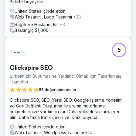
Birlikte büyüyelim!
kaliteli, anahtar kelimeyle doldurulmamış içerik yazma –
Sayfalara uygun CTA'lar ekleme – Sayfaya SSS ve
United States içinde etkin
bilgilendirici içerik ekleme – En iyi SEO uygulamalarına
Web Tasarımı, Logo Tasarımı
+28
göre sayfa içi optimizasyon
Sağlık ve Hastane, BT
+3
Sonuç
Başlangıç $1,000
1 – Ottawa, Toronto, Montreal ve Vancouver'da
muhasebe, muhasebe, CPA, vergi danışmanlığı ile ilgili
birden fazla terim için Google aramasında 1 numaraya
5
yükselme 2- Web sitesi, pver 500 anahtar kelime için
SERP'de sıralamaya başladı 3- 12 ayda organik trafikte
%500'ün üzerinde artış 4.- Sadece Google değil, web
Clickspire SEO
sitesi artık (2025'te) ChatGPT ve SGE sonuçlarında
sıralamaya girmeye başladı. 5. En önemlisi, pilot olarak
Şirketinizin Büyümesine Yardımcı Olmak İçin Tasarlanmış
başlayan proje 2 yıldan fazla bir süredir bizimle birlikte
Hizmetler
çalışıyor.
56 değerlendirmeler
Clickspire SEO, SEO, Yerel SEO, Google İşletme Yönetimi
Ajans sayfasına git
ve Geri Bağlantı Oluşturma ile arama motorlarına
hükmetmenize yardımcı olur. Daha yüksek sıralarda yer
alın, daha fazla trafik çekin ve işinizi büyütün.
United States içinde etkin
Web Tasarımı, Wordpress Tasarımı
+14