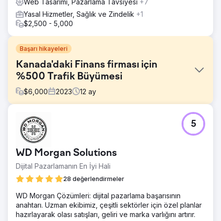
Web Tasarımı, Pazarlama Tavsiyesi
+7
Yasal Hizmetler, Sağlık ve Zindelik
+1
$2,500 - 5,000
Başarı hikayeleri
Kanada'daki Finans firması için
%500 Trafik Büyümesi
$
6,000
2023
12
ay
Meydan Okuma
5
- Ottawa ve Kanada'nın diğer başlıca şehirlerinde işlemsel
terimler için ilk 3 sıralamaya ulaşmak. - Web sitesine küçük
işletme odaklı trafik çekmek - Web sitesi trafiğini nitelikli
WD Morgan Solutions
potansiyel müşterilere dönüştürmek
Dijital Pazarlamanın En İyi Hali
Çözüm
Sektör araştırmalarımıza ve rakip analizlerimize dayanarak
28 değerlendirmeler
müşterimiz için detaylı ve özel bir SEO planı hazırladık. Bu
WD Morgan Çözümleri: dijital pazarlama başarısının
şunları içeriyordu: – Belirli bir anahtar kelime kümesini
anahtarı. Uzman ekibimiz, çeşitli sektörler için özel planlar
belirli bir sayfayla uyumlu hale getirmek için teklif başına
hazırlayarak olası satışları, geliri ve marka varlığını artırır.
ek/yeni açılış sayfaları/hizmet sayfaları oluşturma – Yüksek