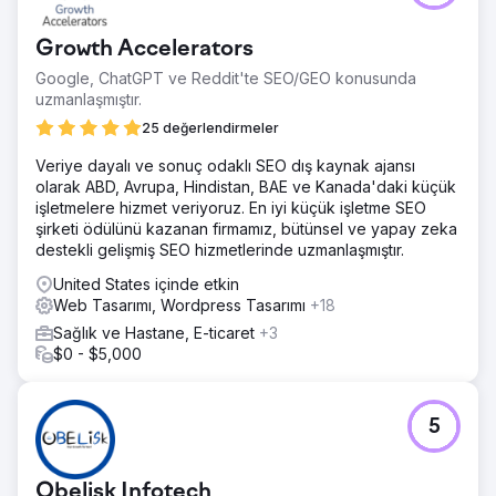
gelen tutarlı çağrılar almaya başladı. Daha önce hiç dijital
müşteri adayı görmemiş bir işletme için bu, açık bir dönüm
Growth Accelerators
noktasıydı ve doğru site yapısının ve yerel SEO
altyapısının, rekabetçi bir hizmet pazarında bile organik
Google, ChatGPT ve Reddit'te SEO/GEO konusunda
müşteri adayı akışını sağlayabileceğini kanıtladı.
uzmanlaşmıştır.
25 değerlendirmeler
Ajans sayfasına git
Veriye dayalı ve sonuç odaklı SEO dış kaynak ajansı
olarak ABD, Avrupa, Hindistan, BAE ve Kanada'daki küçük
işletmelere hizmet veriyoruz. En iyi küçük işletme SEO
şirketi ödülünü kazanan firmamız, bütünsel ve yapay zeka
destekli gelişmiş SEO hizmetlerinde uzmanlaşmıştır.
United States içinde etkin
Web Tasarımı, Wordpress Tasarımı
+18
Sağlık ve Hastane, E-ticaret
+3
$0 - $5,000
5
Obelisk Infotech