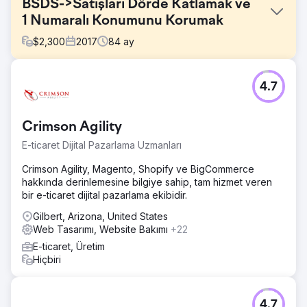
BSDS->Satışları Dörde Katlamak ve
1 Numaralı Konumunu Korumak
$
2,300
2017
84
ay
Meydan Okuma
4.7
Hyannis Ma'nın Body Sense Day Spa'sı, Google'da
sıralamada yer almadığı ve çok az trafiğe sahip olduğu
için tam hizmet veren bir ajans istiyordu. Aynı zamanda
Crimson Agility
temel aylık bütçe belirteçlerini karşılamakta da
zorlanıyordu.
E-ticaret Dijital Pazarlama Uzmanları
Çözüm
Crimson Agility, Magento, Shopify ve BigCommerce
Web sitelerini yeniden oluşturduk, onları POS sistemimize
hakkında derinlemesine bilgiye sahip, tam hizmet veren
ekledik, SEO/SEM'lerini geliştirdik ve onlara kapsamlı
bir e-ticaret dijital pazarlama ekibidir.
sosyal medya etkileşimi ve desteğiyle tam hizmet dijital
pazarlama sunduk. Yedi yılı aşkın süredir müşterimiz
Gilbert, Arizona, United States
oldular.
Web Tasarımı, Website Bakımı
+22
E-ticaret, Üretim
Sonuç
Hiçbiri
Kendi yerel gruplarında diğer tüm işletmelerin üstünde yer
alıyorlar ve gelişiyorlar. Nakit akışlarını dört katına çıkardık.
Yedi yıl sonra hâlâ bizimleler.
4.7