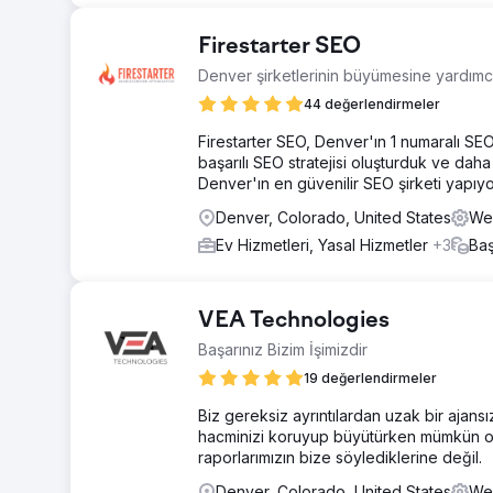
Firestarter SEO
Denver şirketlerinin büyümesine yardımc
44 değerlendirmeler
Firestarter SEO, Denver'ın 1 numaralı SEO 
başarılı SEO stratejisi oluşturduk ve daha 
Denver'ın en güvenilir SEO şirketi yapıyo
Denver, Colorado, United States
Web
Ev Hizmetleri, Yasal Hizmetler
+3
Baş
VEA Technologies
Başarınız Bizim İşimizdir
19 değerlendirmeler
Biz gereksiz ayrıntılardan uzak bir ajans
hacminizi koruyup büyütürken mümkün ol
raporlarımızın bize söylediklerine değil.
Denver, Colorado, United States
Web