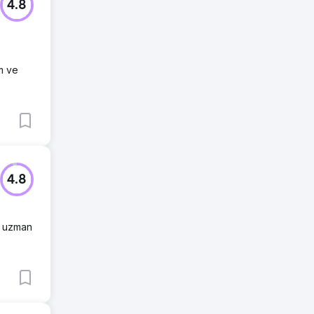
4.8
m ve
4.8
n uzman