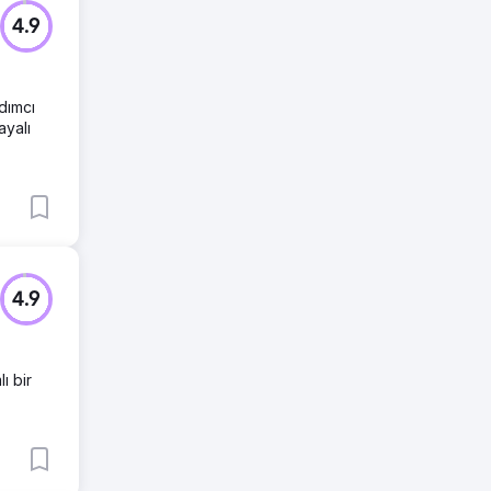
4.9
dımcı
ayalı
4.9
ı bir