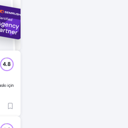
4.8
skı için