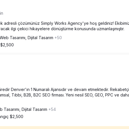
in
in tek adresli çözümünüz Simply Works Agency'ye hoş geldiniz! Ekibimi
dıracak ilgi çekici hikayelere dönüştürme konusunda uzmanlaşmıştır.
Web Tasarımı, Dijital Tasarım
+50
 $2,500
süredir Denver'ın 1 Numaralı Ajansıdır ve devam etmektedir. Rekabetç
umsal, Tıbbi, B2B, B2C SEO firması. Yeni nesil SEO, GEO, PPC ve dah
 Tasarımı, Dijital Tasarım
+54
angıç $2,500