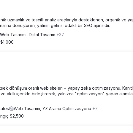
knik uzmanlık ve tescilli analiz araçlarıyla desteklenen, organik ve y
nalına dönüştüren, yatırım getirisi odaklı bir SEO ajansıdır.
Web Tasarımı, Dijital Tasarım
+37
 $1,000
yüksek dönüşüm oranlı web siteleri + yapay zeka optimizasyonu. Kanıt
 ve akıllı içerikle birleştirerek, yalnızca "optimizasyon" yapan ajansl
tates
Web Tasarımı, YZ Arama Optimizasyonu
+7
angıç $2,500