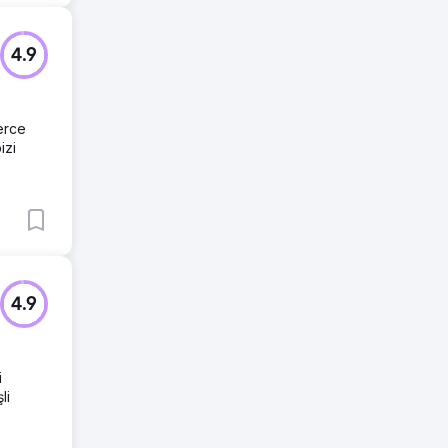
4.9
lerce
izi
4.9
i
li