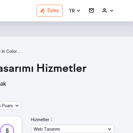
TR
Eşleş
Web Design Agencies In Colorado
asarımı Hizmetler
rak
s Puanı
Hizmetler
Web Tasarımı
5