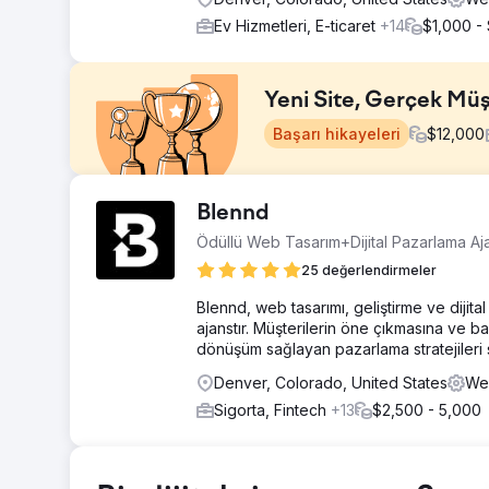
Ev Hizmetleri, E-ticaret
+14
$1,000 -
Yeni Site, Gerçek Müş
Başarı hikayeleri
$
12,000
Meydan Okuma
Blennd
Müşterinin kendi yaptığı bir web sitesi vardı ve bu sit
Ödüllü Web Tasarım+Dijital Pazarlama Aj
yaramıyordu ve site, yerel olarak rekabet edebilmek i
yerde, yani potansiyel müşterilerin onlara ihtiyaç du
25 değerlendirmeler
Çözüm
Blennd, web tasarımı, geliştirme ve dijit
Eski, kendimiz kurduğumuz siteyi, yerel arama ve dönüş
ajanstır. Müşterilerin öne çıkmasına ve ba
sitesiyle değiştirdik. Hizmet sayfaları, yüksek satın alm
dönüşüm sağlayan pazarlama stratejileri
sinyalleriyle donatıldı. Google İşletme Profili yeni site
Denver, Colorado, United States
Web
fiyat teklifi istemesini kolaylaştıran doğrudan iletişim 
Sigorta, Fintech
+13
$2,500 - 5,000
Sonuç
Yeni web sitesi yayına girdikten kısa bir süre sonra, m
almaya başladı. Daha önce hiç dijital müşteri adayı görm
ve yerel SEO altyapısının, rekabetçi bir hizmet pazarınd