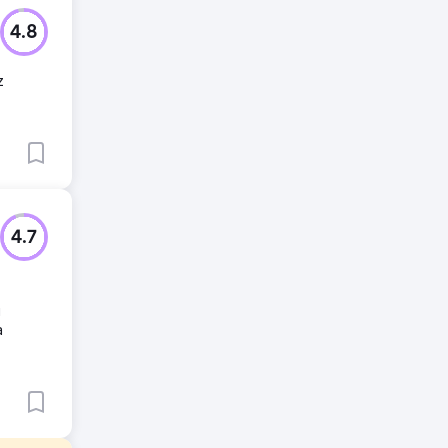
4.8
z
4.7
i
a