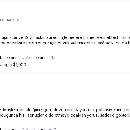
ı oluyoruz.
ajansıdır ve 12 yılı aşkın süredir işletmelere hizmet vermektedir. Bin
da önemlisi müşterilerimiz için büyük yatırım getirisi sağladık; bu da b
r.
 Tasarımı, Dijital Tasarım
+17
langıç $1,000
ız. Müşteriden aldığımız gerçek verilere dayanarak potansiyel müşter
duğunca hızlı sonuçlar elde etmeye odaklanıyoruz, sadece gösteriş
 Tasarımı, Dijital Tasarım
+50