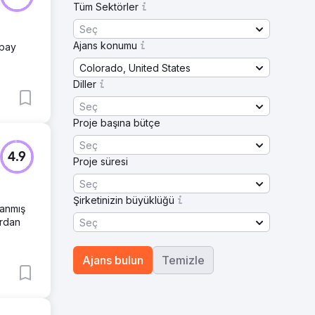
Tüm Sektörler
Seç
Ajans konumu
apay
Colorado, United States
Diller
Seç
Proje başına bütçe
Seç
4.9
Proje süresi
Seç
Şirketinizin büyüklüğü
lanmış
ardan
Seç
Ajans bulun
Temizle