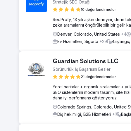
Stratejik SEO Ortağı
10 değerlendirmeler
SeoProfy, 13 yılı aşkın deneyim, derin te
zeka aramalarını öngörülebilir bir gelir ka
Denver, Colorado, United States
+4
Ev Hizmetleri, Sigorta
+29
Başlangıç
Guardian Solutions LLC
Görünürlük İş Başarısını Besler
21 değerlendirmeler
Yerel haritalar + organik sıralamalar + 
SEO sistemlerini modern tasarım, site hızı
daha iyi performans gösteriyoruz.
Colorado Springs, Colorado, United S
Diş hekimliği, B2B Hizmetleri
+1
Başl