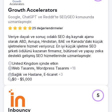
yolculuğunu basitleştirerek ve site performansını
iyileştirerek, Stanley daha verimli ve dönüşüm odaklı bir
Growth Accelerators
e-ticaret yapısı elde etti.
Google, ChatGPT ve Reddit'te SEO/GEO konusunda
uzmanlaşmıştır.
Ajans sayfasına git
25 değerlendirmeler
Veriye dayalı ve sonuç odaklı SEO dış kaynak ajansı
olarak ABD, Avrupa, Hindistan, BAE ve Kanada'daki küçük
işletmelere hizmet veriyoruz. En iyi küçük işletme SEO
şirketi ödülünü kazanan firmamız, bütünsel ve yapay zeka
destekli gelişmiş SEO hizmetlerinde uzmanlaşmıştır.
United Kingdom içinde etkin
Web Tasarımı, Wordpress Tasarımı
+18
Sağlık ve Hastane, E-ticaret
+3
$0 - $5,000
5
Inbouncy