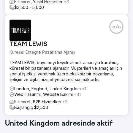
O zamanlar web sitemi çok sevmiştim ve 4 yıl sonra hala
E-ticaret, Yasal Hizmetler
+3
ona aşığım ve hiçbir şeyi değiştirmem."
$2,500 - 5,000
Ajans sayfasına git
n/a
TEAM LEWIS
Küresel Entegre Pazarlama Ajansı
TEAM LEWIS, büyümeyi teşvik etmek amacıyla kurulmuş
küresel bir pazarlama ajansıdır. Müşterileri ve amaçları için
somut iş etkisi yaratmak üzere eksiksiz bir pazarlama,
iletişim ve dijital hizmet yelpazesi sunmaktadır.
London, England, United Kingdom
+1
Web Tasarımı, Website Bakımı
+41
E-ticaret, B2B Hizmetleri
+3
Başlangıç $2,500
United Kingdom adresinde aktif