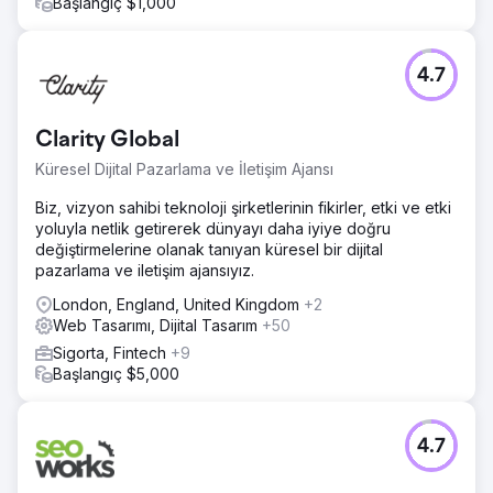
Başlangıç $1,000
Sonuç
90 gün içinde “Los Angeles ceza savunma avukatı” ve
“yakınımdaki DUI avukatı” gibi en iyi anahtar kelimelerde
4.7
Google'ın ilk sayfasında yer alın.
Ajans sayfasına git
Clarity Global
Küresel Dijital Pazarlama ve İletişim Ajansı
Biz, vizyon sahibi teknoloji şirketlerinin fikirler, etki ve etki
yoluyla netlik getirerek dünyayı daha iyiye doğru
değiştirmelerine olanak tanıyan küresel bir dijital
pazarlama ve iletişim ajansıyız.
London, England, United Kingdom
+2
Web Tasarımı, Dijital Tasarım
+50
Sigorta, Fintech
+9
Başlangıç $5,000
4.7