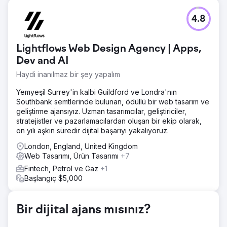
Meydan Okuma
4.8
Müşteri, manuel süreçler ve yavaş dahili sistem yanıt
süreleri nedeniyle verimsizliklerle karşı karşıyaydı. Ayrıca,
devam eden geri bildirimleri ele almak ve zamanında
Lightflows Web Design Agency | Apps,
güncellemeler sunmak için duyarlı ve organize bir ortağa
ihtiyaçları vardı.
Dev and AI
Haydi inanılmaz bir şey yapalım
Çözüm
Önemli manuel görevleri otomatikleştirerek ve sistem yanıt
Yemyeşil Surrey'in kalbi Guildford ve Londra'nın
verme yeteneğini iyileştirerek iş akışlarını kolaylaştırdık.
Southbank semtlerinde bulunan, ödüllü bir web tasarım ve
Ekibimiz son derece düzenli ve duyarlı kaldı ve tüm
geliştirme ajansıyız. Uzman tasarımcılar, geliştiriciler,
kilometre taşlarının zamanında teslim edilmesini sağladı.
stratejistler ve pazarlamacılardan oluşan bir ekip olarak,
Geri bildirimlerine dayanarak revizyonları hızla uyguladık
on yılı aşkın süredir dijital başarıyı yakalıyoruz.
ve bu da daha sorunsuz operasyonlara ve
paydaşlarından olumlu yanıtlara yol açtı.
London, England, United Kingdom
Web Tasarımı, Ürün Tasarımı
+7
Sonuç
"LaV1'in çalışması sayesinde, müşteri manuel süreçleri
Fintech, Petrol ve Gaz
+1
azalttı, dahili sistem yanıt sürelerini iyileştirdi ve
Başlangıç $5,000
paydaşlardan olumlu geri bildirimler aldı. Ekip çok duyarlı,
organize ve teslimatlarda zamanında davrandı. Ayrıca,
müşterinin geri bildirimlerine dayanarak revizyonları hızla
Bir dijital ajans mısınız?
uyguladılar."