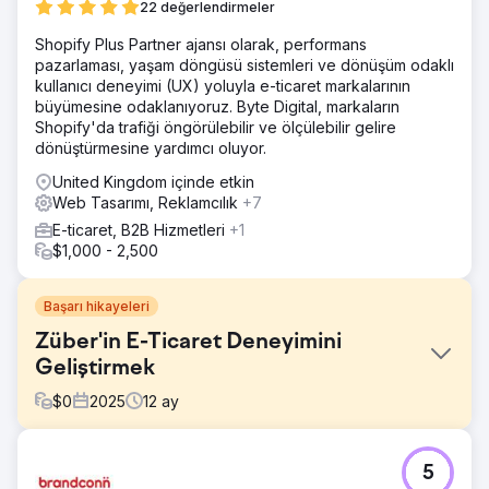
22 değerlendirmeler
Shopify Plus Partner ajansı olarak, performans
pazarlaması, yaşam döngüsü sistemleri ve dönüşüm odaklı
kullanıcı deneyimi (UX) yoluyla e-ticaret markalarının
büyümesine odaklanıyoruz. Byte Digital, markaların
Shopify'da trafiği öngörülebilir ve ölçülebilir gelire
dönüştürmesine yardımcı oluyor.
United Kingdom içinde etkin
Web Tasarımı, Reklamcılık
+7
E-ticaret, B2B Hizmetleri
+1
$1,000 - 2,500
Başarı hikayeleri
Züber'in E-Ticaret Deneyimini
Geliştirmek
$
0
2025
12
ay
Meydan Okuma
5
Züber hızla büyüyordu, ancak e-ticaret deneyimi bu