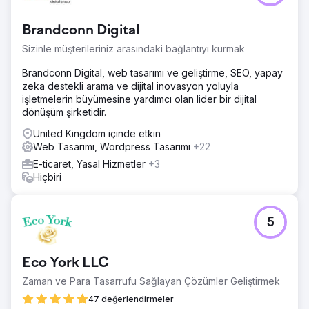
büyümeye ayak uyduramıyordu. Site, olması gerekenden
daha karmaşık bir şekilde gezinilebiliyordu ve temel
Brandconn Digital
kullanıcı süreçleri yeterince açık veya verimli değildi. Bu
durum, kullanıcıların ürünleri bulma ve satın alma işlemlerini
Sizinle müşterileriniz arasındaki bağlantıyı kurmak
tamamlama kolaylığını etkiliyordu.
Brandconn Digital, web tasarımı ve geliştirme, SEO, yapay
Çözüm
zeka destekli arama ve dijital inovasyon yoluyla
Mağazanın kullanımını kolaylaştırmaya odaklandık.
işletmelerin büyümesine yardımcı olan lider bir dijital
Navigasyon basitleştirildi, ürün sayfaları düzenlendi ve
dönüşüm şirketidir.
temel işlemler daha sezgisel hale getirildi. Ayrıca, özellikle
mobil cihazlarda deneyimi daha hızlı ve sorunsuz hale
United Kingdom içinde etkin
getirmek için genel site performansını da iyileştirdik.
Web Tasarımı, Wordpress Tasarımı
+22
E-ticaret, Yasal Hizmetler
+3
Sonuç
Hiçbiri
Yapılan değişiklikler mağazayı daha kolay gezinilebilir ve
kullanımı daha rahat hale getirdi. Kullanıcılar ürünleri daha
hızlı bulabildi ve satın alma sürecini daha az zorlukla
tamamlayabildi; bu da daha güçlü ve tutarlı bir e-ticaret
5
deneyimine yol açtı.
Eco York LLC
Ajans sayfasına git
Zaman ve Para Tasarrufu Sağlayan Çözümler Geliştirmek
47 değerlendirmeler