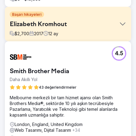
Başarı hikayeleri
Elizabeth Kromhout
$
2,700
2017
12
ay
Meydan Okuma
4.5
Projemizin başlangıcındaki web sitesi yeterli değildi.
Çözüm
İlk on iki ayda 0'dan 6 haneli gelirlere ulaşan başarı
Smith Brother Media
hikayesini izleyin. https://youtu.be/k5GKvKwVwwE?
Daha Akıllı Yol
si=w1YglFm2bW-xVHnP
43 değerlendirmeler
Sonuç
"Birkaç yıl önce psikoterapi özel muayenehanemi
Melbourne merkezli bir tam hizmet ajansı olan Smith
açtığımda web sitemi kurması için Bruno'yu işe aldım. O
Brothers Media®, sektörde 10 yılı aşkın tecrübesiyle
zamanlar sadece birkaç müşterim vardı ve ilk önce
Pazarlama, Yaratıcılık ve Teknoloji gibi temel alanlarda
paradan tasarruf etmek için bir nezaretçi işe almaya
kapsamlı uzmanlığa sahiptir.
çalıştım. Tam bir felaketti, adam yaptığım özel istekleri
London, England, United Kingdom
anlayamıyordu ve e-postalara sadece gecenin bir vakti
Web Tasarımı, Dijital Tasarım
+34
cevap verebiliyordu. Dersimi aldım ve Bruno'yu işe aldım.