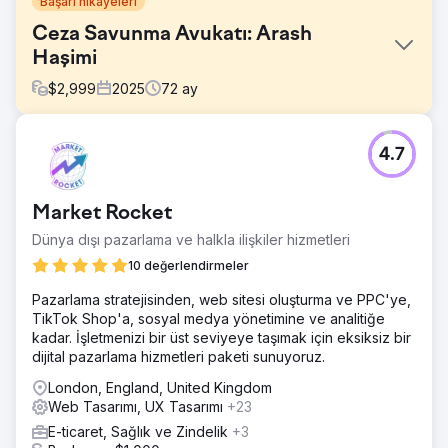
Başarı hikayeleri
Ceza Savunma Avukatı: Arash
Haşimi
$
2,999
2025
72
ay
Meydan Okuma
4.7
Müvekkil, bir savunma avukatıydı ve arama motoru
görünürlüğü zayıf olan güncel olmayan bir web sitesine
sahipti. Potansiyel müvekkiller hizmetlerini çevrimiçi olarak
Market Rocket
bulmakta zorluk çekiyordu ve site, güven oluşturmak ve
soruları yönlendirmek için gereken profesyonel tasarım
Dünya dışı pazarlama ve halkla ilişkiler hizmetleri
ve yapıdan yoksundu.
10 değerlendirmeler
Çözüm
Pazarlama stratejisinden, web sitesi oluşturma ve PPC'ye,
Hukuk pratiğinin güvenilirliğini ve profesyonelliğini
TikTok Shop'a, sosyal medya yönetimine ve analitiğe
yansıtacak şekilde web sitesini yeniden tasarladık ve hem
kadar. İşletmenizi bir üst seviyeye taşımak için eksiksiz bir
kullanıcı deneyimi hem de arama motorları için optimize
dijital pazarlama hizmetleri paketi sunuyoruz.
ettik. Hedefli SEO stratejileriyle çevrimiçi görünürlüğünü
ve anahtar kelime sıralamalarını önemli ölçüde iyileştirdik.
London, England, United Kingdom
Sonuç olarak, daha nitelikli potansiyel müşteriler çekmeye
Web Tasarımı, UX Tasarımı
+23
başladı ve danışmanlık taleplerinde gözle görülür bir artış
E-ticaret, Sağlık ve Zindelik
+3
gördü.