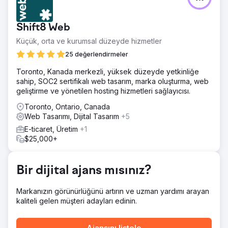
sigorta sağlayan Park Shield için daha fazla gelir
sağlayacak bir web sitesi oluşturmaktı.
Shift8 Web
Çözüm
Küçük, orta ve kurumsal düzeyde hizmetler
Çözümümüz, araştırma/strateji aşamasına yoğun bir
şekilde dahil olmak ve tamamen özel, benzersiz ve amaçlı
25 değerlendirmeler
bir şey yaratmaktı; son teknoloji web tasarımı, geliştirme
Toronto, Kanada merkezli, yüksek düzeyde yetkinliğe
ve SEO hizmetleri sunmaktı.
sahip, SOC2 sertifikalı web tasarım, marka oluşturma, web
Sonuç
geliştirme ve yönetilen hosting hizmetleri sağlayıcısı.
"Azuro sayesinde web sitemizin dönüşüm oranı ve arama
Toronto, Ontario, Canada
motoru trafiği arttı. Daha fazla iletişim formu gönderimi ve
Web Tasarımı, Dijital Tasarım
+5
sitemizden daha fazla müşteri alıyoruz. İyi tasarlanmış ve
mükemmel yapılandırılmış. Gerçekten doğru izlenimi
E-ticaret, Üretim
+1
veriyor." - Matt Hansen, Park Shield Analitik Direktörü
$25,000+
Ajans sayfasına git
Bir dijital ajans mısınız?
Markanızın görünürlüğünü artırın ve uzman yardımı arayan
kaliteli gelen müşteri adayları edinin.