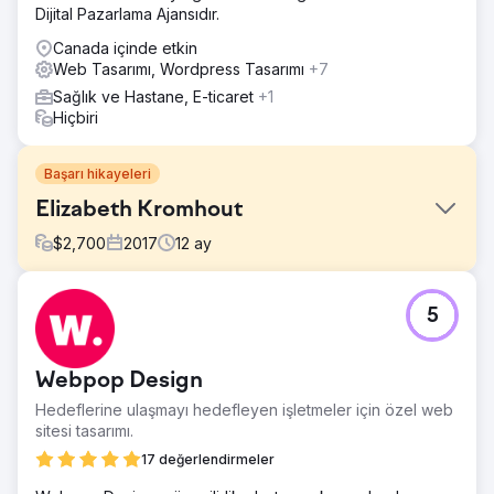
Dijital Pazarlama Ajansıdır.
Canada içinde etkin
Web Tasarımı, Wordpress Tasarımı
+7
Sağlık ve Hastane, E-ticaret
+1
Hiçbiri
Başarı hikayeleri
Elizabeth Kromhout
$
2,700
2017
12
ay
Meydan Okuma
5
Projemizin başlangıcındaki web sitesi yeterli değildi.
Çözüm
İlk on iki ayda 0'dan 6 haneli gelirlere ulaşan başarı
Webpop Design
hikayesini izleyin. https://youtu.be/k5GKvKwVwwE?
Hedeflerine ulaşmayı hedefleyen işletmeler için özel web
si=w1YglFm2bW-xVHnP
sitesi tasarımı.
Sonuç
17 değerlendirmeler
"Birkaç yıl önce psikoterapi özel muayenehanemi
açtığımda web sitemi kurması için Bruno'yu işe aldım. O