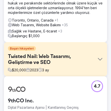
hukuk ve perakende sektörlerinde olmak üzere küçük ve
orta ölçekli işletmelerde uzmanlaşıyoruz. 1994'ten beri
müşterilerimize özel çözümlerle yardımcı oluyoruz.
Toronto, Ontario, Canada
+1
Web Tasarımı, Website Bakımı
+35
Sağlık ve Hastane, E-ticaret
+3
Başlangıç $1,000
Başarı hikayeleri
Twisted Nail: Web Tasarımı,
Geliştirme ve SEO
$
20,000
2023
3
ay
Meydan Okuma
4.7
Bu projenin amacı, inşaat nakliyesi ve toptan agrega
tedarik şirketi olan Twisted Nail için daha fazla gelir
sağlayacak bir web sitesi oluşturmaktı.
9thCO Inc.
Çözüm
Dijital Pazarlama Ajansı | Kanıtlanmış Geçmiş
Çözümümüz, araştırma/strateji aşamasına yoğun bir