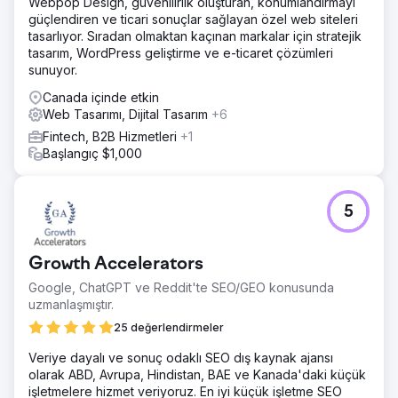
Webpop Design, güvenilirlik oluşturan, konumlandırmayı
zamanlar sadece birkaç müşterim vardı ve ilk önce
güçlendiren ve ticari sonuçlar sağlayan özel web siteleri
paradan tasarruf etmek için bir nezaretçi işe almaya
tasarlıyor. Sıradan olmaktan kaçınan markalar için stratejik
çalıştım. Tam bir felaketti, adam yaptığım özel istekleri
tasarım, WordPress geliştirme ve e-ticaret çözümleri
anlayamıyordu ve e-postalara sadece gecenin bir vakti
sunuyor.
cevap verebiliyordu. Dersimi aldım ve Bruno'yu işe aldım.
Canada içinde etkin
O zamanlar web sitemi çok sevmiştim ve 4 yıl sonra hala
Web Tasarımı, Dijital Tasarım
+6
ona aşığım ve hiçbir şeyi değiştirmem."
Fintech, B2B Hizmetleri
+1
Başlangıç $1,000
Ajans sayfasına git
5
Growth Accelerators
Google, ChatGPT ve Reddit'te SEO/GEO konusunda
uzmanlaşmıştır.
25 değerlendirmeler
Veriye dayalı ve sonuç odaklı SEO dış kaynak ajansı
olarak ABD, Avrupa, Hindistan, BAE ve Kanada'daki küçük
işletmelere hizmet veriyoruz. En iyi küçük işletme SEO