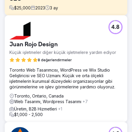
$
25,000
2023
3
ay
Meydan Okuma
4.8
Bu projenin amacı Staten Island Oral & Maxillofacial
Surgery için daha fazla gelir sağlayacak bir web sitesi
oluşturmaktı.
Juan Rojo Design
Çözüm
Küçük işletmeler diğer küçük işletmelere yardım ediyor
Çözümümüz, araştırma/strateji aşamasına yoğun bir
şekilde dahil olmak ve tamamen özel, benzersiz ve amaçlı
8 değerlendirmeler
bir şey yaratmaktı; son teknoloji web tasarımı, geliştirme
Toronto Web Tasarımcısı, WordPress ve Wix Studio
ve SEO hizmetleri sunmaktı.
Geliştiricisi ve SEO Uzmanı. Küçük ve orta ölçekli
Sonuç
işletmelerin kurumsal düzeydeki organizasyonlar gibi
"SEO sıralamalarındaki yükselişimizle trafiğimiz önemli
görünmelerine ve işlev görmelerine yardımcı oluyoruz.
ölçüde arttı. Ayrıca, daha iyi kullanıcı etkileşimi ve daha
Toronto, Ontario, Canada
fazla hasta talebiyle web sitesi trafiğinin daha büyük bir
Web Tasarımı, Wordpress Tasarımı
+7
yüzdesini dönüştürüyoruz." - Quentin Servais-Laval,
SIOMS Pazarlama Direktörü
Üretim, B2B Hizmetleri
+1
$1,000 - 2,500
Ajans sayfasına git