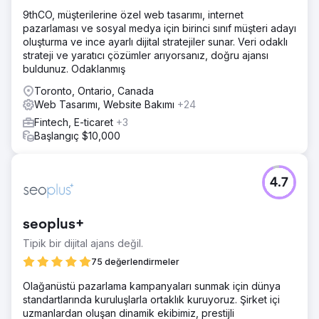
şekilde dahil olmak ve tamamen özel, benzersiz ve amaçlı
9thCO, müşterilerine özel web tasarımı, internet
bir şey yaratmaktı; son teknoloji web tasarımı, geliştirme
pazarlaması ve sosyal medya için birinci sınıf müşteri adayı
ve SEO hizmetleri sunmaktı.
oluşturma ve ince ayarlı dijital stratejiler sunar. Veri odaklı
strateji ve yaratıcı çözümler arıyorsanız, doğru ajansı
Sonuç
buldunuz. Odaklanmış
"Azuro ekibi yetenekli, iletişimi güçlü ve uzman tavsiyeleri
sundu. Ekibimiz yeni web sitemizin tasarımını çok beğendi.
Toronto, Ontario, Canada
En önemlisi, Azuro ile ortaklık kurduğumuzdan beri arama
Web Tasarımı, Website Bakımı
+24
motorlarında daha iyi sıralamalar elde ederek trafiğimizde
Fintech, E-ticaret
+3
büyük bir artış gördük ve daha kaliteli potansiyel
Başlangıç $10,000
müşteriler elde ediyoruz." - Hunter Kosar, Twisted Nail
Başkanı
4.7
Ajans sayfasına git
seoplus+
Tipik bir dijital ajans değil.
75 değerlendirmeler
Olağanüstü pazarlama kampanyaları sunmak için dünya
standartlarında kuruluşlarla ortaklık kuruyoruz. Şirket içi
uzmanlardan oluşan dinamik ekibimiz, prestijli