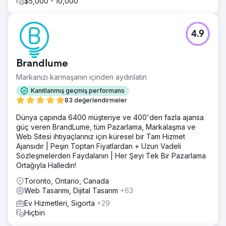
$5,000 - 10,000
4.9
Brandlume
Markanızı karmaşanın içinden aydınlatın
Kanıtlanmış geçmiş performans
83 değerlendirmeler
Dünya çapında 6400 müşteriye ve 400'den fazla ajansa
güç veren BrandLume, tüm Pazarlama, Markalaşma ve
Web Sitesi ihtiyaçlarınız için küresel bir Tam Hizmet
Ajansıdır | Peşin Toptan Fiyatlardan + Uzun Vadeli
Sözleşmelerden Faydalanın | Her Şeyi Tek Bir Pazarlama
Ortağıyla Halledin!
Toronto, Ontario, Canada
Web Tasarımı, Dijital Tasarım
+63
Ev Hizmetleri, Sigorta
+29
Hiçbiri