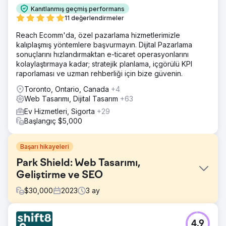
Kanıtlanmış geçmiş performans
11 değerlendirmeler
Reach Ecomm'da, özel pazarlama hizmetlerimizle
kalıplaşmış yöntemlere başvurmayın. Dijital Pazarlama
sonuçlarını hızlandırmaktan e-ticaret operasyonlarını
kolaylaştırmaya kadar; stratejik planlama, içgörülü KPI
raporlaması ve uzman rehberliği için bize güvenin.
Toronto, Ontario, Canada
+4
Web Tasarımı, Dijital Tasarım
+63
Ev Hizmetleri, Sigorta
+29
Başlangıç $5,000
Başarı hikayeleri
Park Shield: Web Tasarımı,
Geliştirme ve SEO
$
30,000
2023
3
ay
Meydan Okuma
4.9
Bu projenin amacı, prefabrik ev topluluklarının sahiplerine