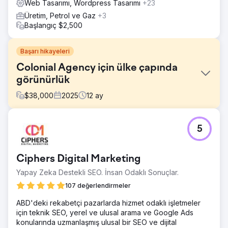
Web Tasarımı, Wordpress Tasarımı
+23
Üretim, Petrol ve Gaz
+3
Başlangıç $2,500
Başarı hikayeleri
Colonial Agency için ülke çapında
görünürlük
$
38,000
2025
12
ay
Meydan Okuma
5
Colonial Agency'nin ülke çapında görünürlüğünü artırması
ve ABD'deki birden fazla pazarda nitelikli müşteri adayları
oluşturması gerekiyordu. Web sitesinin ulusal anahtar
Ciphers Digital Marketing
kelime kapsamı, ölçeklenebilir hizmet sayfası mimarisi ve
temel yerel pazarların ötesinde arama görünürlüğü
Yapay Zeka Destekli SEO. İnsan Odaklı Sonuçlar.
eksikliği, yüksek niyetli yerel personel aramalarında
107 değerlendirmeler
büyümeyi sınırlıyordu.
ABD'deki rekabetçi pazarlarda hizmet odaklı işletmeler
Çözüm
için teknik SEO, yerel ve ulusal arama ve Google Ads
Los Angeles SEO Inc., Semrush verileri rehberliğinde ülke
konularında uzmanlaşmış ulusal bir SEO ve dijital
çapında bir SEO ve web sitesi optimizasyon stratejisi