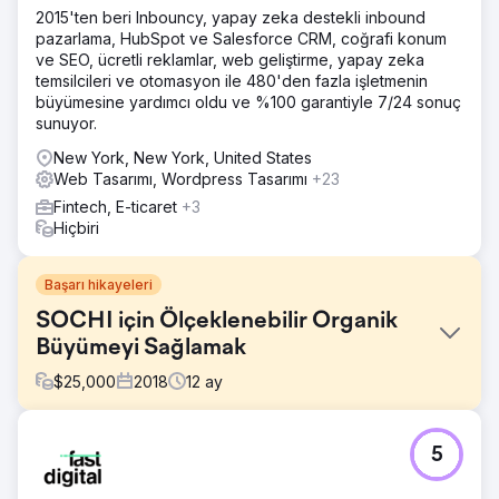
2015'ten beri Inbouncy, yapay zeka destekli inbound
pazarlama, HubSpot ve Salesforce CRM, coğrafi konum
ve SEO, ücretli reklamlar, web geliştirme, yapay zeka
temsilcileri ve otomasyon ile 480'den fazla işletmenin
büyümesine yardımcı oldu ve %100 garantiyle 7/24 sonuç
sunuyor.
New York, New York, United States
Web Tasarımı, Wordpress Tasarımı
+23
Fintech, E-ticaret
+3
Hiçbiri
Başarı hikayeleri
SOCHI için Ölçeklenebilir Organik
Büyümeyi Sağlamak
$
25,000
2018
12
ay
Meydan Okuma
5
Güney Kaliforniya Sağlık Enstitüsü (SOCHI), son derece
rekabetçi bir yükseköğretim pazarında organik