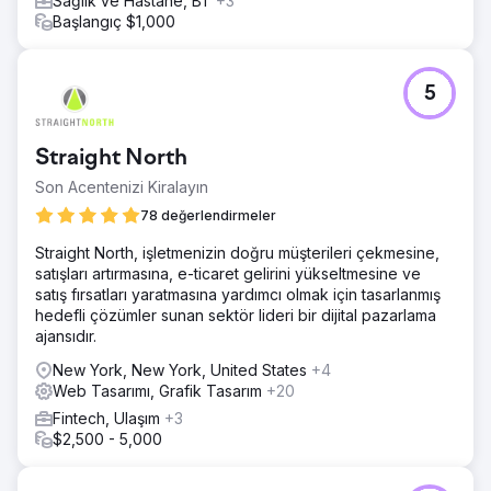
Sağlık ve Hastane, BT
+3
gördü.
Başlangıç $1,000
Sonuç
90 gün içinde “Los Angeles ceza savunma avukatı” ve
“yakınımdaki DUI avukatı” gibi en iyi anahtar kelimelerde
5
Google'ın ilk sayfasında yer alın.
Ajans sayfasına git
Straight North
Son Acentenizi Kiralayın
78 değerlendirmeler
Straight North, işletmenizin doğru müşterileri çekmesine,
satışları artırmasına, e-ticaret gelirini yükseltmesine ve
satış fırsatları yaratmasına yardımcı olmak için tasarlanmış
hedefli çözümler sunan sektör lideri bir dijital pazarlama
ajansıdır.
New York, New York, United States
+4
Web Tasarımı, Grafik Tasarım
+20
Fintech, Ulaşım
+3
$2,500 - 5,000