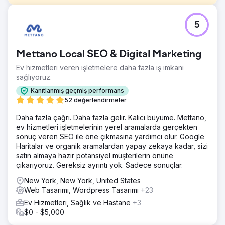
Meydan Okuma
5
Hyannis Ma'nın Body Sense Day Spa'sı, Google'da
sıralamada yer almadığı ve çok az trafiğe sahip olduğu
için tam hizmet veren bir ajans istiyordu. Aynı zamanda
Mettano Local SEO & Digital Marketing
temel aylık bütçe belirteçlerini karşılamakta da
zorlanıyordu.
Ev hizmetleri veren işletmelere daha fazla iş imkanı
sağlıyoruz.
Çözüm
Web sitelerini yeniden oluşturduk, onları POS sistemimize
Kanıtlanmış geçmiş performans
ekledik, SEO/SEM'lerini geliştirdik ve onlara kapsamlı
52 değerlendirmeler
sosyal medya etkileşimi ve desteğiyle tam hizmet dijital
Daha fazla çağrı. Daha fazla gelir. Kalıcı büyüme. Mettano,
pazarlama sunduk. Yedi yılı aşkın süredir müşterimiz
ev hizmetleri işletmelerinin yerel aramalarda gerçekten
oldular.
sonuç veren SEO ile öne çıkmasına yardımcı olur. Google
Sonuç
Haritalar ve organik aramalardan yapay zekaya kadar, sizi
Kendi yerel gruplarında diğer tüm işletmelerin üstünde yer
satın almaya hazır potansiyel müşterilerin önüne
alıyorlar ve gelişiyorlar. Nakit akışlarını dört katına çıkardık.
çıkarıyoruz. Gereksiz ayrıntı yok. Sadece sonuçlar.
Yedi yıl sonra hâlâ bizimleler.
New York, New York, United States
Web Tasarımı, Wordpress Tasarımı
+23
Ajans sayfasına git
Ev Hizmetleri, Sağlık ve Hastane
+3
$0 - $5,000