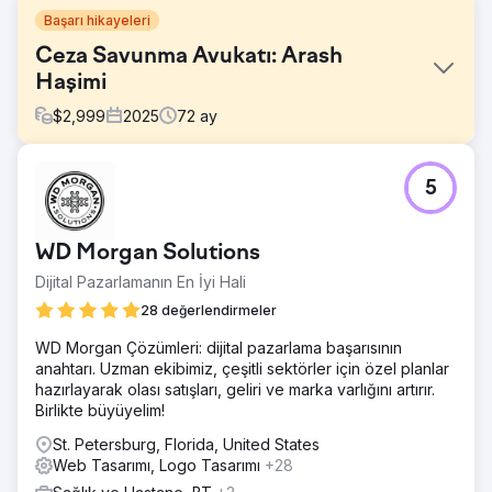
Başarı hikayeleri
Ceza Savunma Avukatı: Arash
Haşimi
$
2,999
2025
72
ay
Meydan Okuma
5
Müvekkil, bir savunma avukatıydı ve arama motoru
görünürlüğü zayıf olan güncel olmayan bir web sitesine
sahipti. Potansiyel müvekkiller hizmetlerini çevrimiçi olarak
WD Morgan Solutions
bulmakta zorluk çekiyordu ve site, güven oluşturmak ve
soruları yönlendirmek için gereken profesyonel tasarım
Dijital Pazarlamanın En İyi Hali
ve yapıdan yoksundu.
28 değerlendirmeler
Çözüm
WD Morgan Çözümleri: dijital pazarlama başarısının
Hukuk pratiğinin güvenilirliğini ve profesyonelliğini
anahtarı. Uzman ekibimiz, çeşitli sektörler için özel planlar
yansıtacak şekilde web sitesini yeniden tasarladık ve hem
hazırlayarak olası satışları, geliri ve marka varlığını artırır.
kullanıcı deneyimi hem de arama motorları için optimize
Birlikte büyüyelim!
ettik. Hedefli SEO stratejileriyle çevrimiçi görünürlüğünü
ve anahtar kelime sıralamalarını önemli ölçüde iyileştirdik.
St. Petersburg, Florida, United States
Sonuç olarak, daha nitelikli potansiyel müşteriler çekmeye
Web Tasarımı, Logo Tasarımı
+28
başladı ve danışmanlık taleplerinde gözle görülür bir artış