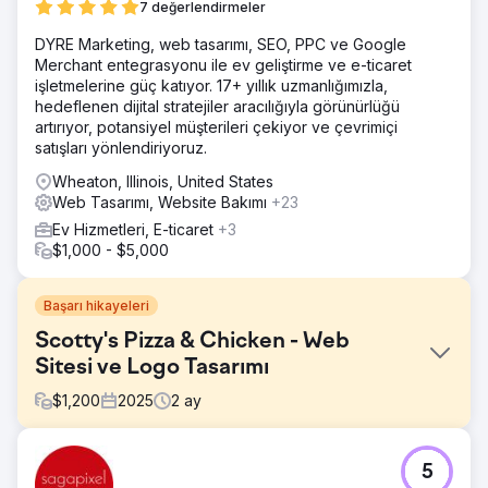
7 değerlendirmeler
DYRE Marketing, web tasarımı, SEO, PPC ve Google
Merchant entegrasyonu ile ev geliştirme ve e-ticaret
işletmelerine güç katıyor. 17+ yıllık uzmanlığımızla,
hedeflenen dijital stratejiler aracılığıyla görünürlüğü
artırıyor, potansiyel müşterileri çekiyor ve çevrimiçi
satışları yönlendiriyoruz.
Wheaton, Illinois, United States
Web Tasarımı, Website Bakımı
+23
Ev Hizmetleri, E-ticaret
+3
$1,000 - $5,000
Başarı hikayeleri
Scotty's Pizza & Chicken - Web
Sitesi ve Logo Tasarımı
$
1,200
2025
2
ay
Meydan Okuma
5
Müşterim, üçüncü bir tasarım yapmamı ve bunu çok