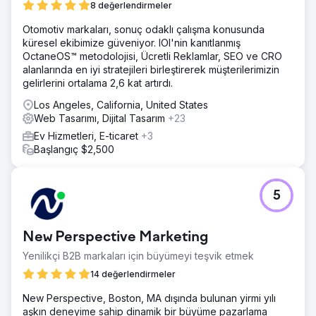
8 değerlendirmeler
kelime; Semrush'ta izlenen arama görünürlüğünde ve
sıralama istikrarında iyileşme; daha hızlı, daha iyi
Otomotiv markaları, sonuç odaklı çalışma konusunda
yapılandırılmış ve SEO optimize edilmiş bir eğitim web
küresel ekibimize güveniyor. IOI'nin kanıtlanmış
sitesi sayesinde daha yüksek kaliteli potansiyel müşteri
OctaneOS™ metodolojisi, Ücretli Reklamlar, SEO ve CRO
kazanımı; organik aramanın uzun vadeli kayıt büyümesini
alanlarında en iyi stratejileri birleştirerek müşterilerimizin
destekleyen ölçeklenebilir bir edinme kanalı haline
gelirlerini ortalama 2,6 kat artırdı.
gelmesi.
Los Angeles, California, United States
Web Tasarımı, Dijital Tasarım
+23
Ajans sayfasına git
Ev Hizmetleri, E-ticaret
+3
Başlangıç $2,500
5
New Perspective Marketing
Yenilikçi B2B markaları için büyümeyi teşvik etmek
14 değerlendirmeler
New Perspective, Boston, MA dışında bulunan yirmi yılı
aşkın deneyime sahip dinamik bir büyüme pazarlama