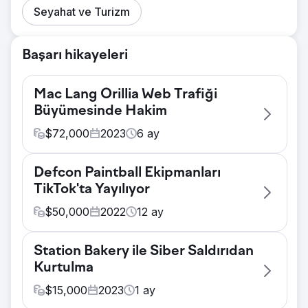
Seyahat ve Turizm
Başarı hikayeleri
Mac Lang Orillia Web Trafiği
Büyümesinde Hakim
$
72,000
2023
6
ay
Zorluk
Defcon Paintball Ekipmanları
Mac Lang Orillia, neredeyse 100 yıldır
TikTok'ta Yayılıyor
bölgede kurulu bölgesel rakiplerle zorlu bir
rekabetle karşı karşıyaydı. Rakiplerinin
$
50,000
2022
12
ay
aksine, Mac Lang Orillia yerel arenaya,
Zorluk
stadyuma veya diğer geleneksel büyük
Station Bakery ile Siber Saldırıdan
Paintball otomatik olarak algoritmik olarak
biletli promosyon veya pazarlama
Kurtulma
yanlış sınıflandırılır ve ardından ücretli ve
ürünlerine sponsorluk yapmıyor - Çevrimiçi
görüntülü reklamlarda sıralaması düşürülür
$
15,000
2023
1
ay
olarak nasıl kazanabiliriz?
veya yasaklanır. Google, 2012 yılında