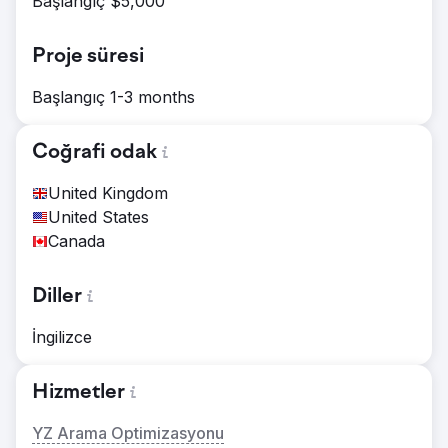
Başlangıç $5,000
Proje süresi
Başlangıç 1-3 months
Coğrafi odak
United Kingdom
United States
Canada
Diller
İngilizce
Hizmetler
YZ Arama Optimizasyonu