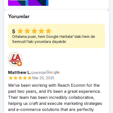
Bakery için daha güvenli, ilgi çekici ve
erişilebilir bir çevrimiçi varlığa işaret etti.
Yorumlar
Şirket, artan organik trafik, daha derin
marka bağlantısı ve artan iş faaliyetleriyle
sürdürülebilir büyüme yolunda ilerliyor.
5
Ortalama puan, hem Google Haritalar'daki hem de
Semrush'taki yorumlara dayalıdır.
Matthew L.
üzerinde
Mar 20, 2025
We’ve been working with Reach Ecomm for the
past two years, and it’s been a great experience.
Their team has been incredibly collaborative,
helping us craft and execute marketing strategies
and e-commerce solutions that are perfectly