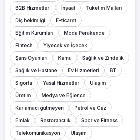
B2B Hizmetleri
İnşaat
Tüketim Malları
Diş hekimliği
E-ticaret
Eğitim Kurumları
Moda Perakende
Fintech
Yiyecek ve İçecek
Şans Oyunları
Kamu
Sağlık ve Zindelik
Sağlık ve Hastane
Ev Hizmetleri
BT
Sigorta
Yasal Hizmetler
Ulaşım
Üretim
Medya ve Eğlence
Kar amacı gütmeyen
Petrol ve Gaz
Emlak
Restorancılık
Spor ve Fitness
Telekomünikasyon
Ulaşım