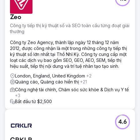
Tăng trưởng bệnh nhân quốc tế – Nghiên cứu điển hình 🎯
Yêu cầu gì? • Tạo nhu cầu bệnh nhân quốc tế đủ điều
kiện trong lĩnh vực Cấy tóc, Thẩm mỹ và Nha khoa • Giảm
Zeo
chi phí CPL và hẹn khám, tăng ROAS • Thiết lập mô hình
hiệu suất đa ngôn ngữ, đa quốc gia, có khả năng mở rộng
Công ty tiếp thị kỹ thuật số và SEO toàn cầu từng đoạt giải
• Tăng cường niềm tin và sức thuyết phục với sản xuất
thưởng
chuyên nghiệp (video và nhiếp ảnh) để hỗ trợ quảng cáo
Công ty Zeo Agency, thành lập ngày 12 tháng 12 năm
Giải pháp
2012, được công nhận là một trong những công ty tiếp thị
🧭 Chúng tôi đã làm gì? (Phương pháp Lein) • Kiến trúc
kỹ thuật số lớn nhất tại Thổ Nhĩ Kỳ. Công ty cung cấp một
hiệu suất: Meta Ads + Google Tìm kiếm + Đường hầm
loạt các dịch vụ bao gồm SEO, GEO, AEO, SEM, tiếp thị
chuyển đổi dựa trên WhatsApp • Thiết lập dựa trên dịch
hiệu suất, tiếp thị nội dung và trí tuệ nhân tạo tạo sinh.
vụ: Các bộ chiến dịch và thông điệp riêng biệt cho Cấy
tóc / Thẩm mỹ / Nha khoa • Bản địa hóa: Chúng tôi đã
London, England, United Kingdom
+2
điều chỉnh ngôn ngữ/thông điệp/sáng tạo cho phù hợp với
Quảng cáo, Quảng cáo hiển thị
+21
quốc gia và dịch vụ mục tiêu • Tối ưu hóa nhanh chóng:
Công nghệ tài chính, Chăm sóc sức khỏe & Dịch vụ Y tế
Thử nghiệm A/B sáng tạo và tiếp cận, điều chỉnh giá thầu
+3
hàng tuần • Tích hợp sản xuất: Giới thiệu bác sĩ trong môi
Bắt đầu từ $2,500
trường phòng khám, lời chứng thực của bệnh nhân, bộ
ảnh-video trước/sau; quảng cáo và tiếp cận
Kết quả
4.6
Kết quả & Giá trị Lein Digital đã triển khai mô hình tăng
trưởng hiệu suất dựa trên dịch vụ, đa ngôn ngữ và được
hỗ trợ bởi sản xuất cho Vialife Clinic. Kết quả đầu ra dự