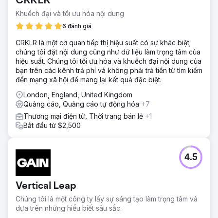
CRKLR
kiến: CPL ↓, chi phí đặt lịch hẹn ↓, ROAS ↑ và quy mô
Khuếch đại và tối ưu hóa nội dung
bệnh nhân quốc tế có thể mở rộng. • Chi tiêu (hàng tháng):
8.000 đô la • Khách hàng tiềm năng (Biểu mẫu +
6 đánh giá
WhatsApp): 1.680 (Ø) • CPL (Ø): 7 đô la • Chuyển đổi lịch
CRKLR là một cơ quan tiếp thị hiệu suất có sự khác biệt;
hẹn (Ø): 26–32% • Doanh thu trên mỗi bệnh nhân (Ø):
chúng tôi đặt nội dung cũng như dữ liệu làm trọng tâm của
3.500–4.800 đô la (tùy thuộc vào dịch vụ) • ROAS (Ø): 8–
hiệu suất. Chúng tôi tối ưu hóa và khuếch đại nội dung của
10 lần
bạn trên các kênh trả phí và không phải trả tiền từ tìm kiếm
đến mạng xã hội để mang lại kết quả đặc biệt.
Chuyển đến trang agency
London, England, United Kingdom
Quảng cáo, Quảng cáo tự động hóa
+7
Thương mại điện tử, Thời trang bán lẻ
+1
Bắt đầu từ $2,500
4.5
Vertical Leap
Chúng tôi là một công ty lấy sự sáng tạo làm trọng tâm và
dựa trên những hiểu biết sâu sắc.