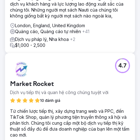
dịch vụ khách hàng và lực lượng lao động xuất sắc của
hiệu suất: Meta Ads + Google Shopping/Performance Max
chúng tôi. Những người mọt sách Nauti của chúng tôi
+ Shopify • Tối ưu hóa danh mục và nguồn cấp dữ liệu:
không giống bất kỳ người mọt sách nào ngoài kia,
Nguồn cấp dữ liệu sản phẩm biến thể (kích thước/màu
sắc), đồng bộ hóa giá-hàng tồn kho động • Thiết kế kênh:
London, England, United Kingdom
Nhận thức (video/lookbook) → Cân nhắc (cuộn phim,
Quảng cáo, Quảng cáo tự nhiên
+41
trang bộ sưu tập) → Mua hàng (truy xuất giỏ hàng động) •
Dịch vụ pháp lý, Nha khoa
+2
Sản xuất sáng tạo + danh sách trắng: Chúng tôi sử dụng
$1,000 - 2,500
nội dung UGC/người sáng tạo và biên tập trong việc mua
phương tiện truyền thông với danh sách trắng • Tối ưu
hóa nhanh: Sáng tạo & trang đích
4.7
Kết quả
Kết quả & Giá trị Lein Digital xây dựng mô hình tăng trưởng
dựa trên dữ liệu/danh mục, được hỗ trợ bởi sản xuất và có
Market Rocket
khả năng mở rộng cho Özgür Masur, phù hợp với thị
trường Thổ Nhĩ Kỳ. Kết quả dự kiến: • CAC (CPA) ↓, ROAS
Dịch vụ tiếp thị và quan hệ công chúng tuyệt vời
↑, Thị phần khách hàng mới ↑, Giá trị tài sản ròng (AOV)
10 đánh giá
duy trì/tăng • Hiệu suất có thể mở rộng nhanh chóng và lợi
nhuận bền vững trong giai đoạn ra mắt và giảm giá. Doanh
Từ chiến lược tiếp thị, xây dựng trang web và PPC, đến
số vượt quá 2 triệu Lira Thổ Nhĩ Kỳ chỉ trong một tuần.
TikTok Shop, quản lý phương tiện truyền thông xã hội và
phân tích. Chúng tôi cung cấp một bộ dịch vụ tiếp thị kỹ
thuật số đầy đủ để đưa doanh nghiệp của bạn lên một tầm
Chuyển đến trang agency
cao mới.