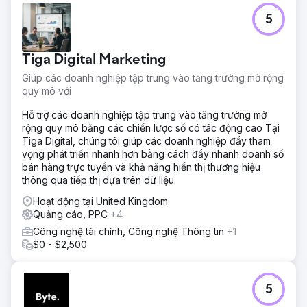
Thử thách
5
Madison Brook International đang phải đối mặt với chi phí
thu hút khách hàng (CAC) cao và việc tạo ra khách hàng
tiềm năng không nhất quán thông qua các chiến dịch PPC
Tiga Digital Marketing
của mình. Mục tiêu của họ là tăng khả năng hiển thị, tạo ra
khách hàng tiềm năng chất lượng và giảm CAC.
Giúp các doanh nghiệp tập trung vào tăng trưởng mở rộng
quy mô với
Giải pháp
Chúng tôi tập trung chủ yếu vào Điểm Chất lượng, giảm
Hỗ trợ các doanh nghiệp tập trung vào tăng trưởng mở
CPC và cải thiện Xếp hạng Quảng cáo, giúp giảm tỷ lệ
rộng quy mô bằng các chiến lược số có tác động cao Tại
hiển thị bị mất (nhiều lưu lượng truy cập hơn, chi phí ít hơn).
Tiga Digital, chúng tôi giúp các doanh nghiệp đầy tham
Chúng tôi đã tinh chỉnh từ khóa và giá thầu, quảng cáo
vọng phát triển nhanh hơn bằng cách đẩy nhanh doanh số
được tối ưu hóa và điều chỉnh nhắm mục tiêu theo đối
bán hàng trực tuyến và khả năng hiển thị thương hiệu
tượng để có chuyển đổi chất lượng tốt hơn, với thử nghiệm
thông qua tiếp thị dựa trên dữ liệu.
A/B liên tục để cải tiến liên tục.
Hoạt động tại United Kingdom
Kết quả
Quảng cáo, PPC
+4
Chiến lược của chúng tôi đã giúp tỷ lệ nhấp (CTR) tăng
Công nghệ tài chính, Công nghệ Thông tin
+1
+45%, giá mỗi chuyển đổi giảm +35% và tỷ lệ chuyển đổi
$0 - $2,500
tăng +40%. Những thay đổi này đã nâng cao đáng kể
chất lượng khách hàng tiềm năng và giảm chi tiêu tiếp thị
tổng thể của họ.
5
Chuyển đến trang agency