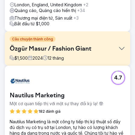
London, England, United Kingdom
+2
Quảng cáo, Quảng cáo hiển thị
+34
Thương mại điện tử, Sản xuất
+3
Bắt đầu từ $1,000
Câu chuyện thành công
Özgür Masur / Fashion Giant
$
1,500
2024
12
tháng
Thử thách
4.7
🎯 Yêu cầu là gì? • Tạo lưu lượng truy cập đủ điều kiện và
mua hàng cho các buổi ra mắt bộ sưu tập và bán hàng
theo mùa tại Türkiye • Tăng tốc độ thu hút khách hàng
Nautilus Marketing
mới (kiểm soát CAC) và tăng ROAS • Thiết lập mô hình
chiến dịch dựa trên dữ liệu về bộ sưu tập/sản phẩm
Một cơ quan tiếp thị với một sự thay đổi kỳ lạ! 🤓
(lookbook → giỏ hàng → mua hàng) • Đạt được sự tăng
182 đánh giá
trưởng có thể mở rộng với hiệu suất trong khi vẫn duy trì
tính thẩm mỹ của thương hiệu
​Nautilus Marketing là một công ty tiếp thị kỹ thuật số đầy
đủ dịch vụ có trụ sở tại London, tự hào có lượng khách
Giải pháp
hàng đa dạng trong nước và quốc tế. Chúng tôi tự hào về
🧭 Chúng tôi đã làm gì? (Phương pháp Lein) • Kiến trúc