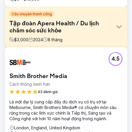
Câu chuyện thành công
Tập đoàn Apera Health / Du lịch
chăm sóc sức khỏe
$
3,000
2024
8
tháng
Thử thách
4.5
Phẫu thuật Bariatric Quốc tế – Nghiên cứu điển hình 🎯 Yêu
cầu là gì? • Tạo nhu cầu bệnh nhân quốc tế đủ điều kiện
tại Romania, Vương quốc Anh, Đức và New Zealand •
Smith Brother Media
Giảm chi phí CPL và hẹn khám, tăng ROAS • Thiết lập mô
hình tăng trưởng đa ngôn ngữ, đa quốc gia và có khả
Cách thông minh hơn
năng mở rộng
43 đánh giá
Giải pháp
Là một đại lý cung cấp đầy đủ dịch vụ có trụ sở tại
🧭 Chúng tôi đã làm gì? (Phương pháp Lein) • Kiến trúc
Melbourne, Smith Brothers Media® có chuyên môn sâu
hiệu suất: Meta Ads + Google Tìm kiếm + Đường hầm
rộng trong các lĩnh vực chính là Tiếp thị, Sáng tạo và
chuyển đổi dựa trên WhatsApp • Bản địa hóa: Chúng tôi
Công nghệ với hơn 10 năm hoạt động trong ngành.
đã điều chỉnh ngôn ngữ/thông điệp/nội dung sáng tạo
theo từng quốc gia • Tối ưu hóa nhanh chóng: Thử
London, England, United Kingdom
nghiệm A/B sáng tạo và tiếp cận, điều chỉnh giá thầu hàng