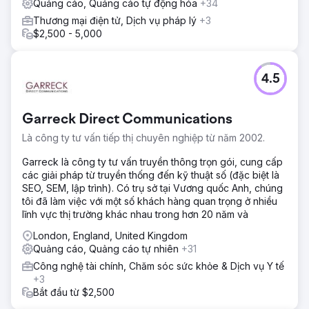
Quảng cáo, Quảng cáo tự động hóa
+34
tuần • Nhịp độ hoạt động: Sổ tay hướng dẫn rõ ràng về
Thương mại điện tử, Dịch vụ pháp lý
+3
thời gian phản hồi khách hàng tiềm năng, tiếp cận lại và
$2,500 - 5,000
theo dõi cuộc hẹn
Kết quả
Tóm tắt KPI (3 tháng) • CPL: 30% ↓ • Khách hàng tiềm
4.5
năng → Cuộc hẹn: 52% ↑ • ROAS: 10x Kết quả & Giá trị
Lein Digital đã thiết lập một mô hình hiệu suất có khả năng
mở rộng trong cấu trúc đa quốc gia/đa ngôn ngữ: • CPL
Garreck Direct Communications
giảm 30%, ROAS tăng 10x, chuyển đổi cuộc hẹn tăng 52%
• Cơ sở hạ tầng tăng trưởng có thể đo lường, lặp lại và có
Là công ty tư vấn tiếp thị chuyên nghiệp từ năm 2002.
lợi nhuận trong du lịch sức khỏe
Garreck là công ty tư vấn truyền thông trọn gói, cung cấp
các giải pháp từ truyền thống đến kỹ thuật số (đặc biệt là
Chuyển đến trang agency
SEO, SEM, lập trình). Có trụ sở tại Vương quốc Anh, chúng
tôi đã làm việc với một số khách hàng quan trọng ở nhiều
lĩnh vực thị trường khác nhau trong hơn 20 năm và
London, England, United Kingdom
Quảng cáo, Quảng cáo tự nhiên
+31
Công nghệ tài chính, Chăm sóc sức khỏe & Dịch vụ Y tế
+3
Bắt đầu từ $2,500