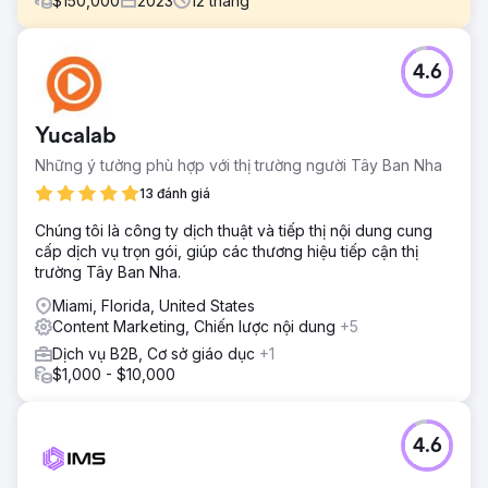
$
150,000
2023
12
tháng
Thử thách
4.6
Chủ tịch Peter Chaffee phải đối mặt với một quyết định
quan trọng vào năm 2022: thuê một nhà tiếp thị nội bộ toàn
thời gian hoặc hợp tác với một đại lý tiếp thị kỹ thuật số
Yucalab
đầy đủ dịch vụ để giúp họ mở rộng quy mô kinh doanh
sang các thị trường mới.
Những ý tưởng phù hợp với thị trường người Tây Ban Nha
Giải pháp
13 đánh giá
Những nỗ lực của Estes Media bao gồm: ● Tạo nội dung
Chúng tôi là công ty dịch thuật và tiếp thị nội dung cung
hàng tháng, bao gồm blog, trang và nghiên cứu điển hình.
cấp dịch vụ trọn gói, giúp các thương hiệu tiếp cận thị
● Chiến dịch tìm kiếm và quảng cáo trên mạng xã hội. ●
trường Tây Ban Nha.
Phát triển và triển khai các bài đăng trên mạng xã hội hàng
tuần. ● Tạo và phân phối email tiếp thị hai tháng một lần.
Miami, Florida, United States
Content Marketing, Chiến lược nội dung
+5
Kết quả
DOANH THU THÊM TRÊN 1 TRIỆU USD
Dịch vụ B2B, Cơ sở giáo dục
+1
$1,000 - $10,000
Chuyển đến trang agency
4.6