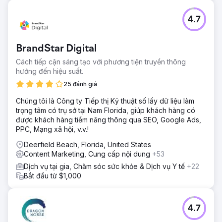
Thử thách
4.7
Đầu năm 2022, AnchoRock, một công ty khởi nghiệp công
nghệ trẻ có trụ sở tại San Diego, California, do người đồng
sáng lập và Giám đốc điều hành, Taylor Thorn đứng đầu,
BrandStar Digital
đã đặt mục tiêu phát triển kinh doanh và trở thành công ty
phần mềm an toàn xây dựng hàng đầu trong một thị
Cách tiếp cận sáng tạo với phương tiện truyền thông
trường đang thiếu tùy chọn.
hướng đến hiệu suất.
Giải pháp
25 đánh giá
Estes Media đã giúp triển khai chiến lược tiếp thị dựa trên
Chúng tôi là Công ty Tiếp thị Kỹ thuật số lấy dữ liệu làm
tài khoản và cập nhật thương hiệu đầy đủ. Làm việc để cải
trọng tâm có trụ sở tại Nam Florida, giúp khách hàng có
thiện tất cả các kênh (email, mạng xã hội, SEO, PR và tự
được khách hàng tiềm năng thông qua SEO, Google Ads,
động hóa tiếp thị) Phát triển và tối ưu hóa trang web • Tạo
PPC, Mạng xã hội, v.v.!
nội dung hàng tháng bao gồm các trang dịch vụ, blog,
nghiên cứu điển hình và Landi
Deerfield Beach, Florida, United States
Content Marketing, Cung cấp nội dung
+53
Kết quả
Tăng 50% lưu lượng truy cập web không phải trả tiền
Dịch vụ tại gia, Chăm sóc sức khỏe & Dịch vụ Y tế
+22
Tăng 200% về khách hàng tiềm năng Mua lại toàn bộ
Bắt đầu từ $1,000
công ty
Chuyển đến trang agency
4.7