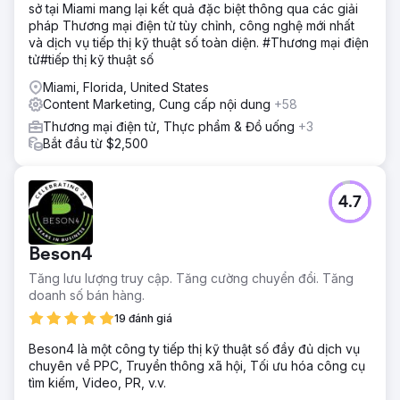
sở tại Miami mang lại kết quả đặc biệt thông qua các giải
Chúng tôi đã điều chỉnh chiến lược cho Malone Roofing,
pháp Thương mại điện tử tùy chỉnh, công nghệ mới nhất
nâng cao thương hiệu và chất lượng khách hàng tiềm
và dịch vụ tiếp thị kỹ thuật số toàn diện. #Thương mại điện
năng. Đây là một cách tiếp cận đa kênh, bao gồm làm mới
tử#tiếp thị kỹ thuật số
trang web, lịch nội dung liên tục, SEO, quản lý phương tiện
truyền thông xã hội, nghiên cứu điển hình được cải thiện
Miami, Florida, United States
và thực hiện các nỗ lực tiếp thị và bán hàng dựa trên tài
Content Marketing, Cung cấp nội dung
+58
khoản.
Thương mại điện tử, Thực phẩm & Đồ uống
+3
Kết quả
Bắt đầu từ $2,500
Doanh thu 10 triệu USD trực tiếp nhờ vào các nỗ lực tiếp thị
Tăng 30% về Tìm kiếm không phải trả tiền Tăng 188% về
Tổng số khách hàng tiềm năng Tăng 244% về Khách
4.7
hàng tiềm năng trên mạng xã hội
Chuyển đến trang agency
Beson4
Tăng lưu lượng truy cập. Tăng cường chuyển đổi. Tăng
doanh số bán hàng.
19 đánh giá
Beson4 là một công ty tiếp thị kỹ thuật số đầy đủ dịch vụ
chuyên về PPC, Truyền thông xã hội, Tối ưu hóa công cụ
tìm kiếm, Video, PR, v.v.