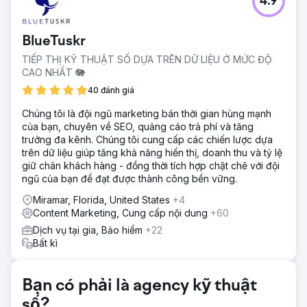
4.9
Sikes Concrete không có khách hàng tiềm năng trực
tuyến và không có sự hiện diện đáng kể trên Internet, điều
này hạn chế tiềm năng phát triển kinh doanh của công ty.
BlueTuskr
Giải pháp
TIẾP THỊ KỸ THUẬT SỐ DỰA TRÊN DỮ LIỆU Ở MỨC ĐỘ
WD Morgan Solutions đã triển khai chiến lược tiếp thị kỹ
CAO NHẤT 🐘
thuật số toàn diện để tăng khả năng hiển thị trực tuyến và
tạo khách hàng tiềm năng.
40 đánh giá
Kết quả
Chúng tôi là đội ngũ marketing bán thời gian hùng mạnh
Sikes Concrete đã tăng 80% lượng khách hàng tiềm năng
của bạn, chuyên về SEO, quảng cáo trả phí và tăng
trực tuyến và tạo ra doanh thu hơn 2 triệu đô la trong năm
trưởng đa kênh. Chúng tôi cung cấp các chiến lược dựa
hợp tác đầu tiên.
trên dữ liệu giúp tăng khả năng hiển thị, doanh thu và tỷ lệ
giữ chân khách hàng - đồng thời tích hợp chặt chẽ với đội
ngũ của bạn để đạt được thành công bền vững.
Chuyển đến trang agency
Miramar, Florida, United States
+4
Content Marketing, Cung cấp nội dung
+60
Dịch vụ tại gia, Bảo hiểm
+22
Bất kì
Bạn có phải là agency kỹ thuật
số?