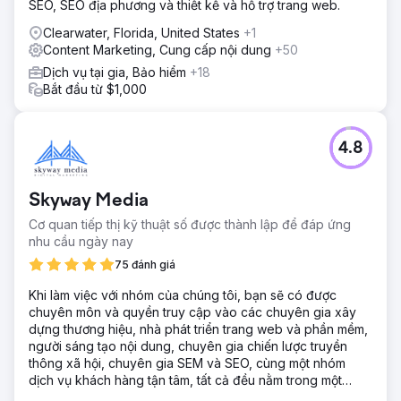
phạm vi tiếp cận tự nhiên và hoạt động kinh doanh mới.
SEO, SEO địa phương và thiết kế và hỗ trợ trang web.
Clearwater, Florida, United States
+1
Chuyển đến trang agency
Content Marketing, Cung cấp nội dung
+50
Dịch vụ tại gia, Bảo hiểm
+18
Bắt đầu từ $1,000
4.8
Skyway Media
Cơ quan tiếp thị kỹ thuật số được thành lập để đáp ứng
nhu cầu ngày nay
75 đánh giá
Khi làm việc với nhóm của chúng tôi, bạn sẽ có được
chuyên môn và quyền truy cập vào các chuyên gia xây
dựng thương hiệu, nhà phát triển trang web và phần mềm,
người sáng tạo nội dung, chuyên gia chiến lược truyền
thông xã hội, chuyên gia SEM và SEO, cùng một nhóm
dịch vụ khách hàng tận tâm, tất cả đều nằm trong một
công ty.