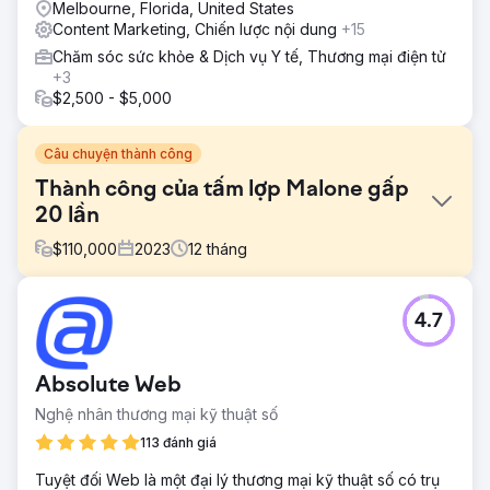
Melbourne, Florida, United States
Content Marketing, Chiến lược nội dung
+15
Chăm sóc sức khỏe & Dịch vụ Y tế, Thương mại điện tử
+3
$2,500 - $5,000
Câu chuyện thành công
Thành công của tấm lợp Malone gấp
20 lần
$
110,000
2023
12
tháng
Thử thách
4.7
Malone Roofing, một nhà thầu lợp mái hàng đầu, phải đối
mặt với tình trạng thiếu trầm trọng nguồn khách hàng tiềm
năng từ các kênh hữu cơ, quảng cáo và xã hội, thách thức
Absolute Web
trong tiếp thị kỹ thuật số, tìm kiếm kiến thức chuyên môn
về mái lợp thương mại, hiểu biết về thương hiệu và đối tác
Nghệ nhân thương mại kỹ thuật số
có kỹ năng về SEO, truyền thông xã hội và các chiến dịch
113 đánh giá
độc đáo
Tuyệt đối Web là một đại lý thương mại kỹ thuật số có trụ
Giải pháp