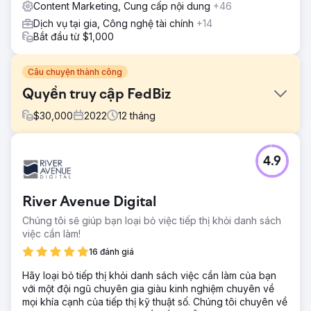
Content Marketing, Cung cấp nội dung
+46
Dịch vụ tại gia, Công nghệ tài chính
+14
Bắt đầu từ $1,000
Câu chuyện thành công
Quyền truy cập FedBiz
$
30,000
2022
12
tháng
Thử thách
4.9
FedBiz Access nhằm mục đích tăng lưu lượng truy cập
trang web không phải trả tiền và cải thiện thứ hạng SEO
để thu hút doanh nghiệp mới.
River Avenue Digital
Giải pháp
Chúng tôi sẽ giúp bạn loại bỏ việc tiếp thị khỏi danh sách
WD Morgan Solutions đã hợp tác chặt chẽ với FedBiz
việc cần làm!
Access, tập trung vào việc tìm hiểu mục tiêu của họ và
triển khai chiến lược SEO hiệu quả.
16 đánh giá
Kết quả
Hãy loại bỏ tiếp thị khỏi danh sách việc cần làm của bạn
Cải thiện ổn định thứ hạng SEO, kết quả trên trang đầu tiên
với một đội ngũ chuyên gia giàu kinh nghiệm chuyên về
cho một số từ khóa và mức tăng có thể đo lường được về
mọi khía cạnh của tiếp thị kỹ thuật số. Chúng tôi chuyên về