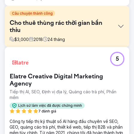
Câu chuyện thành công
Cho thuê thùng rác thời gian bẩn
thỉu
$
3,000
2018
24
tháng
Thử thách
5
Grime Time đến với chúng tôi với một tên miền có vấn đề
từng được sử dụng cho một công ty vệ sinh ở Anh với một
số liên kết xấu. Thị trường cho thuê thùng rác ở Austin rất
Elatre Creative Digital Marketing
cạnh tranh với hầu hết các công ty đang tích cực xây
dựng liên kết.
Agency
Tiếp thị AI, SEO, Định vị địa lý, Quảng cáo trả phí, Phần
Giải pháp
mềm
Đã kiểm tra trang web và cải thiện thời gian tải, cấu trúc
trang web, nội dung, các yếu tố chuyển đổi và trải nghiệm
Lịch sử làm việc đã được chứng minh
trên thiết bị di động. Sau đó, chúng tôi đã thực hiện một
7 đánh giá
chiến dịch tiếp cận cộng đồng để có được các liên kết
siêu liên quan về cải thiện nhà cửa, bất động sản và các
Công ty tiếp thị kỹ thuật số AI hàng đầu chuyên về SEO,
ấn phẩm DIY.
GEO, quảng cáo trả phí, thiết kế web, tiếp thị B2B và phần
mềm tùy chỉnh. Từ năm 2021, chúng tôi đã hoàn thành hơn