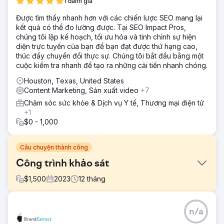
1 đánh giá
Được tìm thấy nhanh hơn với các chiến lược SEO mang lại
kết quả có thể đo lường được. Tại SEO Impact Pros,
chúng tôi lập kế hoạch, tối ưu hóa và tinh chỉnh sự hiện
diện trực tuyến của bạn để bạn đạt được thứ hạng cao,
thúc đẩy chuyển đổi thực sự. Chúng tôi bắt đầu bằng một
cuộc kiểm tra nhanh để tạo ra những cải tiến nhanh chóng.
Houston, Texas, United States
Content Marketing, Sản xuất video
+7
Chăm sóc sức khỏe & Dịch vụ Y tế, Thương mại điện tử
+1
$0 - 1,000
Câu chuyện thành công
Công trình khảo sát
$
1,500
2023
12
tháng
Thử thách
n/a
Tiếp thị truyền miệng và giới thiệu đã hoạt động tốt để
mang lại công việc kinh doanh mới, nhưng điều đó không