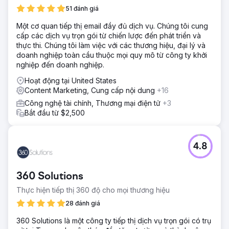
Chúng tôi đã triển khai chiến lược SEO toàn diện, tăng
51 đánh giá
cường sự hiện diện trực tuyến của họ bằng các bài viết
Một cơ quan tiếp thị email đầy đủ dịch vụ. Chúng tôi cung
trên blog, liên kết ngược và tối ưu hóa nội dung. Các bản
cấp các dịch vụ trọn gói từ chiến lược đến phát triển và
cập nhật cho trang web, biểu mẫu liên hệ, trang đích, thẻ
thực thi. Chúng tôi làm việc với các thương hiệu, đại lý và
meta và cấu trúc URL là không thể thiếu. Đồng thời, chúng
doanh nghiệp toàn cầu thuộc mọi quy mô từ công ty khởi
tôi xây dựng lại các chiến dịch và quảng cáo PPC của họ.
nghiệp đến doanh nghiệp.
Kết quả
Hoạt động tại United States
Những nỗ lực của chúng tôi đã đưa công ty lên vị trí số 1
Content Marketing, Cung cấp nội dung
+16
trên Google về các cụm từ quan trọng hàng đầu, vượt qua
các công ty dẫn đầu ngành. Doanh số PPC tăng từ gần 0
Công nghệ tài chính, Thương mại điện tử
+3
USD lên hơn 40.000 USD hàng tháng, đánh dấu bước
Bắt đầu từ $2,500
chuyển biến đáng kể về hiệu quả tiếp thị kỹ thuật số và
tạo doanh thu của họ.
4.8
Chuyển đến trang agency
360 Solutions
Thực hiện tiếp thị 360 độ cho mọi thương hiệu
28 đánh giá
360 Solutions là một công ty tiếp thị dịch vụ trọn gói có trụ