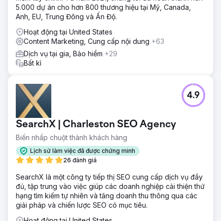
Kết quả
5.000 dự án cho hơn 800 thương hiệu tại Mỹ, Canada,
Grime Time đã tăng đáng kể bản đồ và thứ hạng tự nhiên
Anh, EU, Trung Đông và Ấn Độ.
ở Austin và các thị trường xung quanh. Sự gia tăng khả
năng hiển thị và lưu lượng truy cập không phải trả tiền đã
Hoạt động tại United States
dẫn đến giá thuê xe đổ rác thương mại và dân cư tăng
Content Marketing, Cung cấp nội dung
+63
600%.
Dịch vụ tại gia, Bảo hiểm
+29
Bất kì
Chuyển đến trang agency
4.9
SearchX | Charleston SEO Agency
Biến nhấp chuột thành khách hàng
Lịch sử làm việc đã được chứng minh
26 đánh giá
SearchX là một công ty tiếp thị SEO cung cấp dịch vụ đầy
đủ, tập trung vào việc giúp các doanh nghiệp cải thiện thứ
hạng tìm kiếm tự nhiên và tăng doanh thu thông qua các
giải pháp và chiến lược SEO có mục tiêu.
Hoạt động tại United States