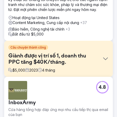
tranh như chăm sóc sức khỏe, pháp lý và thương mại điện
tử. Đặt một phiên chiến lược miễn phí ngay hôm nay.
Hoạt động tại United States
Content Marketing, Cung cấp nội dung
+37
Bảo hiểm, Công nghệ tài chính
+3
Bắt đầu từ $5,000
Câu chuyện thành công
Giành được vị trí số 1, doanh thu
PPC tăng $40K/tháng.
$
5,000
2023
4
tháng
Thử thách
4.8
Một trong những khách hàng công nghệ cao của chúng
tôi đã phải vật lộn với khả năng hiển thị, truy cập vào trang
thứ 2 và thứ 3 của Google và các chiến dịch PPC đã mang
InboxArmy
lại doanh thu gần $0. Sự hiện diện kỹ thuật số của họ
không đủ để cạnh tranh hiệu quả trong ngành của họ.
Cửa hàng tổng hợp đáp ứng mọi nhu cầu tiếp thị qua email
của bạn
Giải pháp