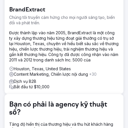
đủ để giúp Survey Works mở rộng. Có một số đối thủ cạnh
BrandExtract
tranh dày dạn kinh nghiệm với nhiều đánh giá đang tích
cực đầu tư vào SEO.
Chúng tôi truyền cảm hứng cho mọi người sáng tạo, biến
đổi và phát triển.
Giải pháp
Trang web được xây dựng lại bằng WordPress và nội
Được thành lập vào năm 2005, BrandExtract là một công
dung, trang vị trí và các yếu tố chuyển đổi đã được tối ưu
ty xây dựng thương hiệu từng đoạt giải thưởng có trụ sở
hóa. Chúng tôi đã bắt đầu một chương trình xây dựng liên
tại Houston, Texas, chuyên về hiểu biết sâu sắc về thương
kết liên tục để đạt được thứ hạng vượt trội trên bản đồ và
hiệu, chiến lược thương hiệu, trải nghiệm thương hiệu và
tìm kiếm không phải trả tiền.
gắn kết thương hiệu. Công ty đã được công nhận vào năm
2011 và 2012 trong danh sách Inc. 5000 của
Kết quả
Sự gia tăng khả năng hiển thị từ bản đồ và cải thiện thứ
Houston, Texas, United States
hạng tự nhiên đã dẫn đến doanh thu tăng 700% trong
Content Marketing, Chiến lược nội dung
+30
vòng 1 năm.
Dịch vụ B2B
Bắt đầu từ $10,000
Chuyển đến trang agency
Bạn có phải là agency kỹ thuật
số?
Tăng độ hiển thị của thương hiệu và thu hút khách hàng