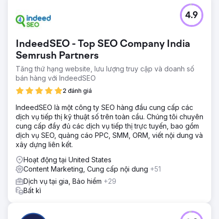
Thử thách
4.9
Phòng khám Chấy rận Hero đã sớm tham gia vào mô hình
kinh doanh loại bỏ chấy rận. Công việc kinh doanh vẫn
diễn ra tốt đẹp cho đến khi các đối thủ cạnh tranh cấp
IndeedSEO - Top SEO Company India
quốc gia chuyển đến khu vực Austin và thứ hạng của họ
bắt đầu tụt dốc.
Semrush Partners
Tăng thứ hạng website, lưu lượng truy cập và doanh số
Giải pháp
bán hàng với IndeedSEO
Trang web đã được tối ưu hóa về tốc độ và chuyển đổi.
Nội dung và Hồ sơ doanh nghiệp trên Google đã được tối
2 đánh giá
ưu hóa cùng với các trích dẫn địa phương. Chúng tôi đã
sử dụng chiến dịch xây dựng liên kết đang diễn ra để có
IndeedSEO là một công ty SEO hàng đầu cung cấp các
được các vị trí có liên quan nhằm thúc đẩy thứ hạng vượt
dịch vụ tiếp thị kỹ thuật số trên toàn cầu. Chúng tôi chuyên
trội trong bản đồ và tìm kiếm không phải trả tiền.
cung cấp đầy đủ các dịch vụ tiếp thị trực tuyến, bao gồm
dịch vụ SEO, quảng cáo PPC, SMM, ORM, viết nội dung và
Kết quả
xây dựng liên kết.
Hoạt động kinh doanh tăng 177% nhờ khả năng hiển thị
được cải thiện trên bản đồ và tìm kiếm không phải trả tiền.
Hoạt động tại United States
Họ cũng mở rộng đến nhiều địa điểm xung quanh Trung
Content Marketing, Cung cấp nội dung
+51
Texas.
Dịch vụ tại gia, Bảo hiểm
+29
Bất kì
Chuyển đến trang agency