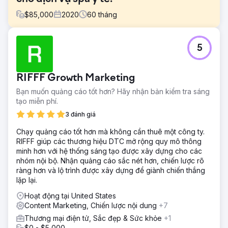
$
85,000
2020
60
tháng
Thử thách
5
Một spa y tế đã có tiếng tăm sở hữu sự hiện diện trực
tuyến nhưng lại hoàn toàn không hiển thị các liệu trình ưu
tiên của mình. Hoạt động trong một ngành công nghiệp
RIFFF Growth Marketing
được quản lý chặt chẽ (YMYL), khách hàng này gặp khó
khăn trong việc xếp hạng so với các thuật toán tìm kiếm
Bạn muốn quảng cáo tốt hơn? Hãy nhận bản kiểm tra sáng
nghiêm ngặt. Mục tiêu là thu hẹp khoảng cách giữa các
tạo miễn phí.
dịch vụ của họ và ý định tìm kiếm mà không vi phạm các
3 đánh giá
chính sách nội dung y tế, biến một trang web không hoạt
động thành một công cụ tạo ra khách hàng tiềm năng.
Chạy quảng cáo tốt hơn mà không cần thuê một công ty.
RIFFF giúp các thương hiệu DTC mở rộng quy mô thông
Giải pháp
minh hơn với hệ thống sáng tạo được xây dựng cho các
Chúng tôi đã thực hiện một chiến lược toàn diện được thiết
nhóm nội bộ. Nhận quảng cáo sắc nét hơn, chiến lược rõ
kế riêng cho tính chất nhạy cảm của lĩnh vực thẩm mỹ y
ràng hơn và lộ trình được xây dựng để giành chiến thắng
khoa. Chúng tôi đã xây dựng lại trang web để tối ưu hiệu
lặp lại.
suất và triển khai chiến lược nội dung tập trung vào EEAT
(Kinh nghiệm, Chuyên môn, Uy tín, Tin cậy). Chúng tôi kết
Hoạt động tại United States
hợp điều này với việc quản lý danh tiếng mạnh mẽ và các
Content Marketing, Chiến lược nội dung
+7
phương pháp SEO địa phương tốt nhất (tối ưu hóa trên
Thương mại điện tử, Sắc đẹp & Sức khỏe
+1
trang và trích dẫn địa phương) để xác minh uy tín y khoa
$0 - $5,000