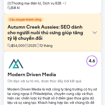
Thương mại điện tử, Dịch vụ B2B
+2
Bất kì
Câu chuyện thành công
Autumn Creek Aussies: SEO dành
cho người nuôi thú cưng giúp tăng
tỷ lệ chuyển đổi
$
54,000
2025
12
tháng
Thử thách
4.6
Autumn Creek Aussies cần một trang web có thể cạnh
tranh với các chợ chó con lớn, đồng thời xây dựng lòng tin
thực sự với các gia đình. Họ phải truyền đạt thông tin về
Modern Driven Media
chứng nhận AKC, tiêu chuẩn sức khỏe và giá cả minh
bạch, tất cả trong khi giáo dục người mua, những người
Chỉ đạo với sự tò mò, được thúc đẩy bởi kết quả
đang đưa ra quyết định cả về cảm xúc và tài chính trong
một thị trường đầy rẫy những kẻ xấu.
Modern Driven Media là một công ty tăng trưởng có trụ sở
tại vùng ngoại ô Philadelphia, chuyên cung cấp và thực
Giải pháp
hiện các chiến lược kỹ thuật số ở điểm giao thoa giữa dữ
Apptage đã xây dựng một trang web kết hợp thương mại
liệu và sự sáng tạo. Khách hàng hợp tác với chúng tôi để
điện tử với nội dung giáo dục chuyên sâu. Phần đăng bán