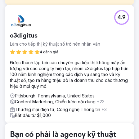
Thử thách
4.9
Banulla Bespoke cần có sự hiện diện trực tuyến trong một
thị trường mà hầu hết khách hàng thậm chí không biết đến
sự tồn tại của nó. Cạnh tranh với các nhà bán lẻ lớn và các
c3digitus
thợ mộc truyền thống, họ phải giáo dục người mua về khả
năng tùy chỉnh tủ IKEA PAX, tạo dựng lòng tin cho một
Làm cho tiếp thị kỹ thuật số trở nên nhân văn
khoản đầu tư lớn vào ngôi nhà, và đạt thứ hạng cao tại địa
4 đánh giá
phương ở cả Chester và London.
Được thành lập bởi các chuyên gia tiếp thị không mấy ấn
Giải pháp
tượng với các công ty hiện tại, nhóm c3digitus tập hợp hơn
Apptage đã xây dựng một trang web được thiết kế để đáp
100 năm kinh nghiệm trong các dịch vụ sáng tạo và kỹ
ứng nhu cầu của người mua ở mọi giai đoạn. Các trang
thuật số, tạo ra hàng triệu đô la doanh thu cho các thương
dịch vụ chi tiết, thư viện hình ảnh dự án và nội dung blog
hiệu ở mọi quy mô.
mang tính giáo dục đã giải đáp những câu hỏi thường gặp.
SEO địa phương nhắm mục tiêu vào Chester và London,
Pittsburgh, Pennsylvania, United States
với các từ khóa dài, đánh dấu dữ liệu có cấu trúc và thiết
Content Marketing, Chiến lược nội dung
+23
kế ưu tiên thiết bị di động nhằm tải nhanh thư viện hình ảnh
Thương mại điện tử, Công nghệ Thông tin
+3
và đặt lịch trực tuyến.
Bắt đầu từ $1,000
Kết quả
Lượng truy cập tự nhiên hàng tháng tăng từ 0 lên 4.200
lượt trong 9 tháng. Lượt hiển thị hàng ngày đạt 12.400. Xếp
Bạn có phải là agency kỹ thuật
hạng cho hơn 340 từ khóa, trong đó 47 từ khóa nằm