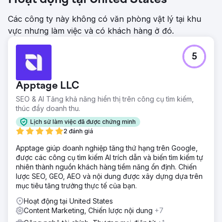
thiết kế để ngay lập tức thể hiện uy tín với các công cụ tìm
kiếm.
Các công ty này không có văn phòng vật lý tại khu
vực nhưng làm việc và có khách hàng ở đó.
Kết quả
Dự án đã biến một thương hiệu gần như không tồn tại
thành một thương hiệu dẫn đầu thị trường địa phương.
5
Trang web hiện đang thống trị các vị trí tìm kiếm hàng đầu
cho các từ khóa cửa sổ có giá trị cao nhất tại Chicago. Kết
quả trực tiếp là, khách hàng hiện đang tạo ra hàng trăm
Apptage LLC
khách hàng tiềm năng chất lượng mỗi tháng hoàn toàn
thông qua lưu lượng truy cập tự nhiên. Chúng tôi đã thành
SEO & AI Tăng khả năng hiển thị trên công cụ tìm kiếm,
công đưa họ từ chỗ không có khả năng hiển thị trở thành
thúc đẩy doanh thu.
một trong những trang web xếp hạng cao nhất trong khu
Lịch sử làm việc đã được chứng minh
vực.
2 đánh giá
Apptage giúp doanh nghiệp tăng thứ hạng trên Google,
Chuyển đến trang agency
được các công cụ tìm kiếm AI trích dẫn và biến tìm kiếm tự
nhiên thành nguồn khách hàng tiềm năng ổn định. Chiến
lược SEO, GEO, AEO và nội dung được xây dựng dựa trên
mục tiêu tăng trưởng thực tế của bạn.
Hoạt động tại United States
Content Marketing, Chiến lược nội dung
+7