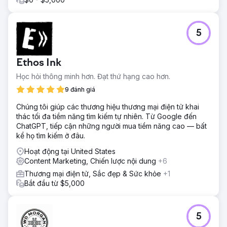
của cô ấy.
Kết quả
Khách hàng của chúng tôi hiện là trung tâm thẩm mỹ y tế
5
xếp hạng số 1 tại thành phố lớn nơi họ hoạt động. Chúng
tôi đã thành công trong việc vượt qua các hạn chế của
ngành để đạt được vị trí Top 3 (Map Pack và Organic)
Ethos Ink
cho 90% từ khóa dịch vụ mục tiêu của họ. Chiến lược này
đã giúp họ kết hợp thành công khả năng hiển thị trực
Học hỏi thông minh hơn. Đạt thứ hạng cao hơn.
tuyến với danh mục dịch vụ chất lượng cao, thống lĩnh thị
9 đánh giá
trường địa phương.
Chúng tôi giúp các thương hiệu thương mại điện tử khai
thác tối đa tiềm năng tìm kiếm tự nhiên. Từ Google đến
Chuyển đến trang agency
ChatGPT, tiếp cận những người mua tiềm năng cao — bất
kể họ tìm kiếm ở đâu.
Hoạt động tại United States
Content Marketing, Chiến lược nội dung
+6
Thương mại điện tử, Sắc đẹp & Sức khỏe
+1
Bắt đầu từ $5,000
5