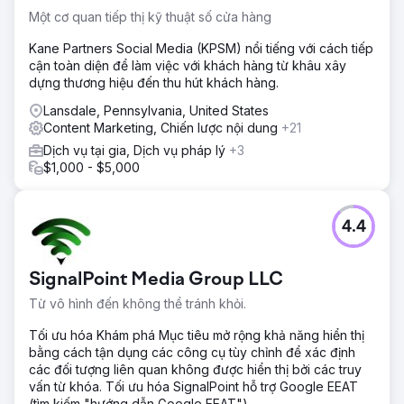
trung bình tăng từ 18,4 lên 6,2. Khả năng hiển thị trên công
Một cơ quan tiếp thị kỹ thuật số cửa hàng
cụ tìm kiếm tăng từ 34% lên 78%. Số người đăng ký nhận
bản tin tăng lên hơn 109.000. Thời gian tải trang cải thiện
Kane Partners Social Media (KPSM) nổi tiếng với cách tiếp
64%, giảm tỷ lệ thoát trang 41%. Lượt truy cập chương
cận toàn diện để làm việc với khách hàng từ khâu xây
trình đào tạo tăng 156%, tỷ lệ chuyển đổi bán sách tăng
dựng thương hiệu đến thu hút khách hàng.
89%. Khách hàng tiềm năng đến từ kênh inbound tăng
340%.
Lansdale, Pennsylvania, United States
Content Marketing, Chiến lược nội dung
+21
Dịch vụ tại gia, Dịch vụ pháp lý
Chuyển đến trang agency
+3
$1,000 - $5,000
4.4
SignalPoint Media Group LLC
Từ vô hình đến không thể tránh khỏi.
Tối ưu hóa Khám phá Mục tiêu mở rộng khả năng hiển thị
bằng cách tận dụng các công cụ tùy chỉnh để xác định
các đối tượng liên quan không được hiển thị bởi các truy
vấn từ khóa. Tối ưu hóa SignalPoint hỗ trợ Google EEAT
(tìm kiếm "hướng dẫn Google EEAT").