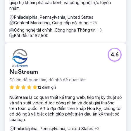
giúp họ khám phá các kênh và công nghệ trực tuyến
chó con năng động, hướng dẫn chăm sóc giống chó và
nhằm
giá cả minh bạch đều được tích hợp hài hòa. SEO nhắm
mục tiêu vào các tìm kiếm rộng và tìm kiếm từ khóa về việc
Philadelphia, Pennsylvania, United States
nhân giống chó chăn cừu Úc ở Florida, với thư viện ảnh
Content Marketing, Cung cấp nội dung
+25
tốc độ cao và tối ưu hóa hoàn toàn cho thiết bị di động.
Công nghệ tài chính, Công nghệ Thông tin
+3
Bắt đầu từ $2,500
Kết quả
(Từ 1.200 lên 8.900). Tỷ lệ nhấp chuột (CTR) cải thiện từ
3,1% lên 5,4%. Xếp hạng cho hơn 520 từ khóa, trong đó
68 từ khóa nằm trong top 3, bao gồm "nhà lai tạo giống
4.6
chó Mini Aussie tại Dade City" (vị trí số 1). Vị trí trung bình:
11,3. Khả năng hiển thị trên công cụ tìm kiếm: 71%. Thời
gian truy cập trung bình: 4,8 trang, 6 phút 23 giây. Tỷ lệ
NuStream
chuyển đổi yêu cầu: 8,2%. Chu kỳ bán hàng giảm từ 12
Đủ lớn để quan tâm, đủ nhỏ để quan tâm
ngày xuống còn 5 ngày. Lưu lượng truy cập tự nhiên: 67%
(so với 11% từ các sàn thương mại điện tử). Lượt tìm kiếm
12 đánh giá
thương hiệu tăng 890%.
NuStream là cơ quan thiết kế trang web, tiếp thị kỹ thuật số
và sản xuất video được công nhận và đoạt giải thưởng
Chuyển đến trang agency
trên toàn quốc. Với 5 địa điểm trên khắp Hoa Kỳ, chúng tôi
có đội ngũ và biết cách giúp phát triển dấu ấn kỹ thuật số
của bạn.
Philadelphia, Pennsylvania, United States
+3