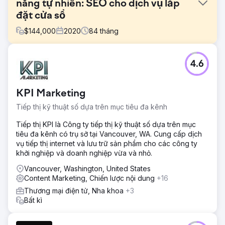
năng tự nhiên: SEO cho dịch vụ lắp
đặt cửa sổ
$
144,000
2020
84
tháng
Thử thách
4.6
Một công ty lắp đặt cửa sổ mới thành lập tại Chicago đã
gia nhập thị trường địa phương cạnh tranh khốc liệt mà
không có bất kỳ dấu ấn kỹ thuật số nào. Bắt đầu hoàn
KPI Marketing
toàn từ con số không, khách hàng cần phải thiết lập uy tín
thương hiệu ngay lập tức. Mục tiêu chính là xây dựng sự
Tiếp thị kỹ thuật số dựa trên mục tiêu đa kênh
hiện diện trực tuyến không chỉ đơn thuần là tồn tại, mà còn
chủ động tạo ra nguồn khách hàng tiềm năng chất lượng
Tiếp thị KPI là Công ty tiếp thị kỹ thuật số dựa trên mục
cao bền vững mà không cần phụ thuộc nhiều vào quảng
tiêu đa kênh có trụ sở tại Vancouver, WA. Cung cấp dịch
cáo trả phí.
vụ tiếp thị internet và lưu trữ sản phẩm cho các công ty
khởi nghiệp và doanh nghiệp vừa và nhỏ.
Giải pháp
Chúng tôi đã thực hiện một chiến lược kỹ thuật số "từ đầu".
Vancouver, Washington, United States
Chúng tôi xây dựng một trang web tập trung vào chuyển
Content Marketing, Chiến lược nội dung
+16
đổi, được tối ưu hóa cho SEO địa phương, đảm bảo nền
Thương mại điện tử, Nha khoa
+3
tảng kỹ thuật vững chắc. Chúng tôi phát triển chiến lược
Bất kì
nội dung nhắm mục tiêu vào các từ khóa có giá trị cao, cụ
thể theo vị trí. Quan trọng hơn, chúng tôi đã triển khai một
chiến lược quản lý danh tiếng mạnh mẽ để thu thập các