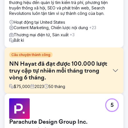
thương hiệu đến quản lý tìm kiếm trả phí, phương tiện
truyền thông xã hội, SEO và phát triển web, Search
Revolutions luôn tận tâm vì sự thành công của bạn.
Hoạt động tại United States
Content Marketing, Chiến lược nội dung
+23
Thương mại điện tử, Sản xuất
+3
Bất kì
Câu chuyện thành công
NN Hayat đã đạt được 100.000 lượt
truy cập tự nhiên mỗi tháng trong
vòng 6 tháng.
$
75,000
2023
50
tháng
Thử thách
5
Đối với NN Life and Pensions, mục tiêu là tạo ra lưu lượng
truy cập tự nhiên từ đầu với cấu trúc blog mới và tăng khả
năng hiển thị trong các tìm kiếm tài chính không gắn
Parachute Design Group Inc.
thương hiệu. Vì dự án được thực hiện trong lĩnh vực bảo