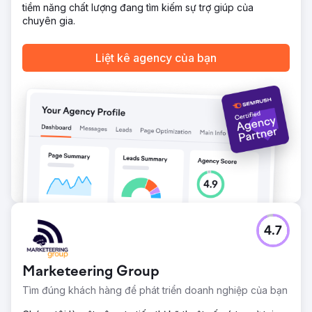
ngành để đạt được vị trí Top 3 (Map Pack và Organic)
tiềm năng chất lượng đang tìm kiếm sự trợ giúp của
cho 90% từ khóa dịch vụ mục tiêu của họ. Chiến lược này
chuyên gia.
đã giúp họ kết hợp thành công khả năng hiển thị trực
tuyến với danh mục dịch vụ chất lượng cao, thống lĩnh thị
Liệt kê agency của bạn
trường địa phương.
Chuyển đến trang agency
4.7
Marketeering Group
Tìm đúng khách hàng để phát triển doanh nghiệp của bạn