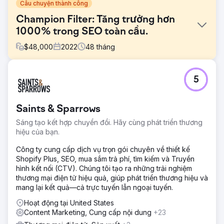
Câu chuyện thành công
Champion Filter: Tăng trưởng hơn
1000% trong SEO toàn cầu.
$
48,000
2022
48
tháng
Thử thách
5
Mặc dù có trụ sở tại Thổ Nhĩ Kỳ, Şampiyon Filtre hướng
đến mục tiêu phát triển trên thị trường toàn cầu và tăng
cường sự hiện diện, đặc biệt là tại các thị trường cạnh
Saints & Sparrows
tranh cao như Mỹ. Mục tiêu chính là tăng lưu lượng truy
cập tự nhiên từ các tìm kiếm tiếng Thổ Nhĩ Kỳ và tiếng Anh,
Sáng tạo kết hợp chuyển đổi. Hãy cùng phát triển thương
củng cố nhận diện thương hiệu và tạo ra nhiều khách hàng
hiệu của bạn.
tiềm năng B2B chất lượng từ các kênh kỹ thuật số. Đồng
thời, cơ sở hạ tầng kỹ thuật, cấu trúc nội dung và phương
Công ty cung cấp dịch vụ trọn gói chuyên về thiết kế
pháp SEO quốc tế cần được tăng cường.
Shopify Plus, SEO, mua sắm trả phí, tìm kiếm và Truyền
hình kết nối (CTV). Chúng tôi tạo ra những trải nghiệm
Giải pháp
thương mại điện tử hiệu quả, giúp phát triển thương hiệu và
Đối với Şampiyon Filtre, chúng tôi đã cùng nhau phát triển
mang lại kết quả—cả trực tuyến lẫn ngoại tuyến.
SEO, tiếp thị nội dung và chiến lược kỹ thuật số toàn cầu.
Chúng tôi đã thiết kế lại nội dung tiếng Thổ Nhĩ Kỳ và tiếng
Hoạt động tại United States
Anh, tập trung vào ý định người dùng, chiều sâu ngữ nghĩa
Content Marketing, Cung cấp nội dung
+23
và EEAT (Lợi nhuận trước và sau khi áp dụng chính sách).