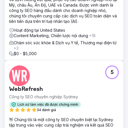
hợp tác, khả năng hiển thị tự nhiên và uy tín trong ngành
Mỹ, châu Âu, Ấn Độ, UAE và Canada. Được vinh danh là
của NN Hayat đã được củng cố bền vững.
công ty SEO hàng đầu dành cho doanh nghiệp nhỏ,
chúng tôi chuyên cung cấp các dịch vụ SEO toàn diện và
tiên tiến dựa trên trí tuệ nhân tạo (AI).
Chuyển đến trang agency
Hoạt động tại United States
Content Marketing, Chiến lược nội dung
+18
Chăm sóc sức khỏe & Dịch vụ Y tế, Thương mại điện tử
+3
$0 - $5,000
5
WebRefresh
Công ty SEO chuyên nghiệp Sydney
Lịch sử làm việc đã được chứng minh
34 đánh giá
👋 Chúng tôi là một công ty SEO chuyên biệt tại Sydney
tập trung vào việc cung cấp trải nghiệm và kết quả SEO