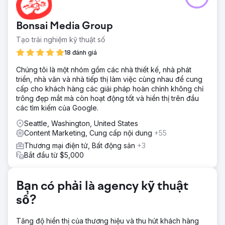
tuyến nhưng lại hoàn toàn không hiển thị các liệu trình ưu
tiên của mình. Hoạt động trong một ngành công nghiệp
Bonsai Media Group
được quản lý chặt chẽ (YMYL), khách hàng này gặp khó
khăn trong việc xếp hạng so với các thuật toán tìm kiếm
Tạo trải nghiệm kỹ thuật số
nghiêm ngặt. Mục tiêu là thu hẹp khoảng cách giữa các
18 đánh giá
dịch vụ của họ và ý định tìm kiếm mà không vi phạm các
chính sách nội dung y tế, biến một trang web không hoạt
Chúng tôi là một nhóm gồm các nhà thiết kế, nhà phát
động thành một công cụ tạo ra khách hàng tiềm năng.
triển, nhà văn và nhà tiếp thị làm việc cùng nhau để cung
cấp cho khách hàng các giải pháp hoàn chỉnh không chỉ
Giải pháp
trông đẹp mắt mà còn hoạt động tốt và hiển thị trên đầu
Chúng tôi đã thực hiện một chiến lược toàn diện được thiết
các tìm kiếm của Google.
kế riêng cho tính chất nhạy cảm của lĩnh vực thẩm mỹ y
khoa. Chúng tôi đã xây dựng lại trang web để tối ưu hiệu
Seattle, Washington, United States
suất và triển khai chiến lược nội dung tập trung vào EEAT
Content Marketing, Cung cấp nội dung
+55
(Kinh nghiệm, Chuyên môn, Uy tín, Tin cậy). Chúng tôi kết
Thương mại điện tử, Bất động sản
+3
hợp điều này với việc quản lý danh tiếng mạnh mẽ và các
Bắt đầu từ $5,000
phương pháp SEO địa phương tốt nhất (tối ưu hóa trên
trang và trích dẫn địa phương) để xác minh uy tín y khoa
của cô ấy.
Bạn có phải là agency kỹ thuật
Kết quả
số?
Khách hàng của chúng tôi hiện là trung tâm thẩm mỹ y tế
xếp hạng số 1 tại thành phố lớn nơi họ hoạt động. Chúng
tôi đã thành công trong việc vượt qua các hạn chế của
Tăng độ hiển thị của thương hiệu và thu hút khách hàng