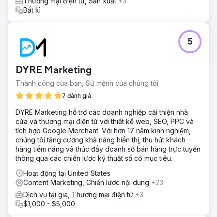
Thương mại điện tử, Sản xuất
+3
Chúng tôi đã tạo ra một lộ trình nội dung toàn diện với lịch
Bất kì
trình xuất bản trong 48 tháng; chúng tôi đã cùng nhau
phát triển các trang sản phẩm và thông tin. Chúng tôi cũng
đã tái cấu trúc SEO kỹ thuật, tối ưu hóa trên trang, kiến
5
trúc liên kết nội bộ, khả năng tương thích với thiết bị di
động, tốc độ và tối ưu hóa hình ảnh.
Kết quả
DYRE Marketing
Trong bốn năm, lưu lượng truy cập tự nhiên đã tăng hơn
Thành công của bạn, Sứ mệnh của chúng tôi
1000%. Thương hiệu này đã đạt thứ hạng cao cho hơn
100.000 từ khóa trên Google; đạt vị trí trang đầu tiên cho
7 đánh giá
hơn 20.000 từ khóa và vị trí số một cho hơn 1.000 từ khóa.
DYRE Marketing hỗ trợ các doanh nghiệp cải thiện nhà
Tại thị trường Mỹ, thương hiệu này cũng đạt được vị trí
cửa và thương mại điện tử với thiết kế web, SEO, PPC và
trang đầu tiên cho gần 1.000 thuật ngữ và vị trí số một cho
tích hợp Google Merchant. Với hơn 17 năm kinh nghiệm,
gần 200 thuật ngữ. Sự tăng trưởng này đã trực tiếp hỗ trợ
chúng tôi tăng cường khả năng hiển thị, thu hút khách
khả năng hiển thị toàn cầu và tạo ra khách hàng tiềm năng
hàng tiềm năng và thúc đẩy doanh số bán hàng trực tuyến
B2B cho Şampiyon Filtre. Sự hợp tác giữa Magna Dijital và
thông qua các chiến lược kỹ thuật số có mục tiêu.
Şampiyon Filtre vẫn đang tiếp tục.
Hoạt động tại United States
Content Marketing, Chiến lược nội dung
Chuyển đến trang agency
+23
Dịch vụ tại gia, Thương mại điện tử
+3
$1,000 - $5,000