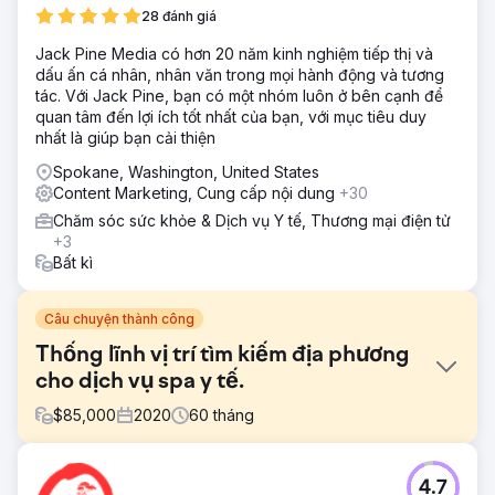
28 đánh giá
Jack Pine Media có hơn 20 năm kinh nghiệm tiếp thị và
dấu ấn cá nhân, nhân văn trong mọi hành động và tương
tác. Với Jack Pine, bạn có một nhóm luôn ở bên cạnh để
quan tâm đến lợi ích tốt nhất của bạn, với mục tiêu duy
nhất là giúp bạn cải thiện
Spokane, Washington, United States
Content Marketing, Cung cấp nội dung
+30
Chăm sóc sức khỏe & Dịch vụ Y tế, Thương mại điện tử
+3
Bất kì
Câu chuyện thành công
Thống lĩnh vị trí tìm kiếm địa phương
cho dịch vụ spa y tế.
$
85,000
2020
60
tháng
Thử thách
4.7
Một spa y tế đã có tiếng tăm sở hữu sự hiện diện trực