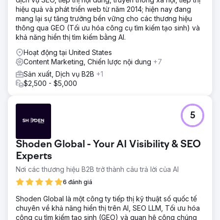
hầu hết các trang trụ cột đều có nội dung khá ít. Chúng tôi
hiệu quả và phát triển web từ năm 2014; hiện nay đang
đã đạt được số lượng từ tương đương với đối thủ cạnh
mang lại sự tăng trưởng bền vững cho các thương hiệu
tranh chính của anh ấy trên mỗi trang dịch vụ và điều đó
thông qua GEO (Tối ưu hóa công cụ tìm kiếm tạo sinh) và
dường như đã mang lại hiệu quả khá tốt!
khả năng hiển thị tìm kiếm bằng AI.
Kết quả
Hoạt động tại United States
Sau 3 tháng và nỗ lực SEO mạnh mẽ, tên miền này đã
Content Marketing, Chiến lược nội dung
+7
thoát khỏi Google Sandbox và đang cạnh tranh sòng
phẳng với các đối thủ chính - vượt mặt họ ở một thành phố
Sản xuất, Dịch vụ B2B
+1
để trở thành cửa hàng sửa chữa thân xe ô tô số 1. Lượt
$2,500 - $5,000
nhấp chuột tăng 77%, lượt hiển thị tăng 96%, lượt tìm kiếm
tự nhiên tăng 4.357%, lưu lượng truy cập tự nhiên tăng
100%, từ khóa tự nhiên tăng +417% - tất cả chỉ trong 90
5
ngày.
Chuyển đến trang agency
Shoden Global - Your AI Visibility & SEO
Experts
Nơi các thương hiệu B2B trở thành câu trả lời của AI
6 đánh giá
Shoden Global là một công ty tiếp thị kỹ thuật số quốc tế
chuyên về khả năng hiển thị trên AI, SEO LLM, Tối ưu hóa
công cụ tìm kiếm tạo sinh (GEO) và quan hệ công chúng