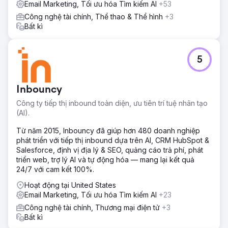
Email Marketing, Tối ưu hóa Tìm kiếm AI
+53
Kết quả
Công nghệ tài chính, Thể thao & Thể hình
+3
Trong vòng sáu tháng, doanh số bán hàng trực tuyến tăng
Bất kì
109%, tỷ lệ mua hàng lặp lại tăng 32% và ROI từ quảng
cáo trả phí tăng từ 1,8 lần lên 4,5 lần. Khách hàng đã có
được thông tin chi tiết về doanh số theo thời gian thực,
5
cho phép ra quyết định nhanh hơn và chi tiêu tiếp thị hiệu
quả hơn, từ đó tạo ra quỹ đạo tăng trưởng bền vững.
Inbouncy
Chuyển đến trang agency
Công ty tiếp thị inbound toàn diện, ưu tiên trí tuệ nhân tạo
(AI).
Từ năm 2015, Inbouncy đã giúp hơn 480 doanh nghiệp
phát triển với tiếp thị inbound dựa trên AI, CRM HubSpot &
Salesforce, định vị địa lý & SEO, quảng cáo trả phí, phát
triển web, trợ lý AI và tự động hóa — mang lại kết quả
24/7 với cam kết 100%.
Hoạt động tại United States
Email Marketing, Tối ưu hóa Tìm kiếm AI
+23
Công nghệ tài chính, Thương mại điện tử
+3
Bất kì