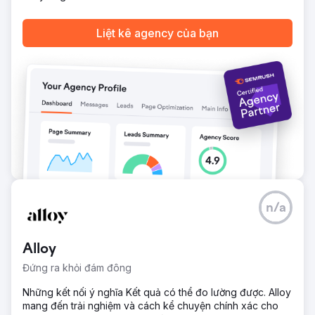
triển lãm thương mại và khách hàng phản hồi tích cực với
thương hiệu gắn kết và chuyên nghiệp, nâng cao danh
Liệt kê agency của bạn
tiếng của công ty. Tự tin hơn: Thương hiệu mới mang đến
diện mạo thống nhất, vượt thời gian trên mọi kênh, xây
dựng lòng tin với cả khách hàng và đối tác.
Chuyển đến trang agency
n/a
Alloy
Đứng ra khỏi đám đông
Những kết nối ý nghĩa Kết quả có thể đo lường được. Alloy
mang đến trải nghiệm và cách kể chuyện chính xác cho