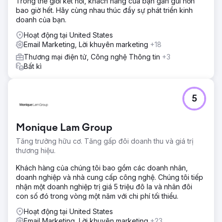
Trong thế giới kết nối, khách hàng của bạn gần gũi hơn
Tăng 610% lượng khách hàng mới theo năm. Tiết kiệm
bao giờ hết. Hãy cùng nhau thúc đẩy sự phát triển kinh
40.000 bảng Anh nhờ áp dụng mô hình ngân sách. Tiết
doanh của bạn.
kiệm 25.000 bảng Anh nhờ hầu hết các dịch vụ dịch thuật
hiệu quả về chi phí.
Hoạt động tại United States
Email Marketing, Lời khuyên marketing
+18
Chuyển đến trang agency
Thương mại điện tử, Công nghệ Thông tin
+3
Bất kì
5
Monique Lam Group
Tăng trưởng hữu cơ. Tăng gấp đôi doanh thu và giá trị
thương hiệu.
Khách hàng của chúng tôi bao gồm các doanh nhân,
doanh nghiệp và nhà cung cấp công nghệ. Chúng tôi tiếp
nhận một doanh nghiệp trị giá 5 triệu đô la và nhân đôi
con số đó trong vòng một năm với chi phí tối thiểu.
Hoạt động tại United States
Email Marketing, Lời khuyên marketing
+23