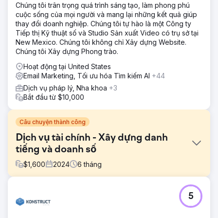
Chúng tôi trân trọng quá trình sáng tạo, làm phong phú
cuộc sống của mọi người và mang lại những kết quả giúp
thay đổi doanh nghiệp. Chúng tôi tự hào là một Công ty
Tiếp thị Kỹ thuật số và Studio Sản xuất Video có trụ sở tại
New Mexico. Chúng tôi không chỉ Xây dựng Website.
Chúng tôi Xây dựng Phong trào.
Hoạt động tại United States
Email Marketing, Tối ưu hóa Tìm kiếm AI
+44
Dịch vụ pháp lý, Nha khoa
+3
Bắt đầu từ $10,000
Câu chuyện thành công
Dịch vụ tài chính - Xây dựng danh
tiếng và doanh số
$
1,600
2024
6
tháng
Thử thách
5
Mục tiêu của chúng tôi là xây dựng sự hiện diện SEO
mạnh mẽ cho các từ khóa không có thương hiệu để khai
thác cơ hội khối lượng tìm kiếm lớn hơn. Chiến lược SEO