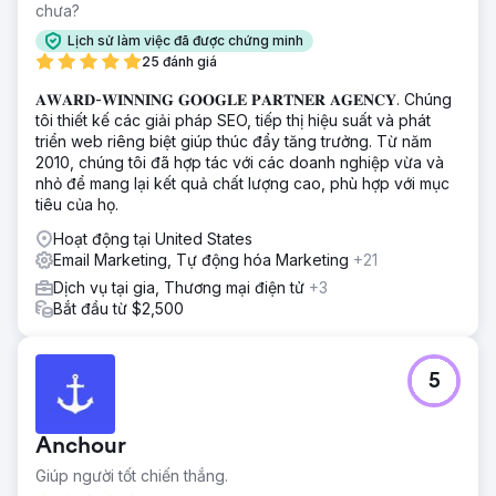
chưa?
Lịch sử làm việc đã được chứng minh
25 đánh giá
𝐀𝐖𝐀𝐑𝐃-𝐖𝐈𝐍𝐍𝐈𝐍𝐆 𝐆𝐎𝐎𝐆𝐋𝐄 𝐏𝐀𝐑𝐓𝐍𝐄𝐑 𝐀𝐆𝐄𝐍𝐂𝐘. Chúng
tôi thiết kế các giải pháp SEO, tiếp thị hiệu suất và phát
triển web riêng biệt giúp thúc đẩy tăng trưởng. Từ năm
2010, chúng tôi đã hợp tác với các doanh nghiệp vừa và
nhỏ để mang lại kết quả chất lượng cao, phù hợp với mục
tiêu của họ.
Hoạt động tại United States
Email Marketing, Tự động hóa Marketing
+21
Dịch vụ tại gia, Thương mại điện tử
+3
Bắt đầu từ $2,500
5
Anchour
Giúp người tốt chiến thắng.