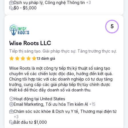
Dịch vụ pháp lý, Công nghệ Thông tin
+3
hiệu, nội dung truyền thông xã hội, chiến dịch email (thông
$0 - $5,000
qua Klaviyo) và sáng tạo truyền hình kết nối (thông qua
MNTN). Anchour đã tích hợp với nhóm của Walden, sử
dụng Slack và các công cụ quản lý dự án để thực hiện
liền mạch.
5
Kết quả
Công việc của Anchour đã mang lại những kết quả đáng
Wise Roots LLC
kể, với việc Walden đạt được mức tăng trưởng thành viên
tích cực đầu tiên kể từ năm 2022 trong khi giảm chi tiêu
Tiếp thị sáng tạo. Giải pháp thực sự. Tăng trưởng thực sự.
75%. Việc thiết lập lại thương hiệu của họ đã đưa công ty
13 đánh giá
vào một con đường mới để thành công, với mức tăng
trưởng hàng tháng ổn định kể từ khi quan hệ đối tác bắt
Wise Roots là một công ty tiếp thị kỹ thuật số sáng tạo
đầu. Sự tập trung của Anchour vào hành động, giao tiếp
chuyên về các chiến lược độc đáo, hướng đến kết quả.
rõ ràng và sự tích hợp sâu sắc với nhóm của Walden đã
Chúng tôi hợp tác với các doanh nghiệp có tư duy tăng
biến họ trở thành một phần mở rộng đáng tin cậy của bộ
trưởng, cung cấp các giải pháp tiếp thị tùy chỉnh được
phận tiếp thị, mang lại tác động kinh doanh hữu hình.
thiết kế để thúc đẩy doanh số và doanh thu.
Hoạt động tại United States
Chuyển đến trang agency
Email Marketing, Tối ưu hóa Tìm kiếm AI
+15
Chăm sóc sức khỏe & Dịch vụ Y tế, Thương mại điện tử
+3
Bắt đầu từ $1,000