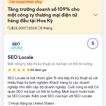
Câu chuyện thành công
Tăng trưởng doanh số 109% cho
một công ty thương mại điện tử
hàng đầu tại Hoa Kỳ
$
24,000
2024
6
tháng
Thử thách
5
Cửa hàng Shopify của khách hàng đang gặp khó khăn với
doanh số tăng trưởng trì trệ, tỷ lệ mua hàng lặp lại thấp và
lợi nhuận từ quảng cáo trả phí kém mặc dù thu hút được
SEO Locale
lượng truy cập ổn định. Hoạt động tiếp thị của họ thiếu
phân khúc phù hợp, và hệ thống CRM không đủ để theo
Một công ty tiếp thị kỹ thuật số mà bạn có thể tin tưởng
dõi hành trình khách hàng hiệu quả.
69 đánh giá
Giải pháp
SEO Locale là một nhóm gồm 15 nhà tiếp thị kỹ thuật số với
Chúng tôi đã triển khai phân khúc khách hàng hỗ trợ bởi AI
nhiều thập kỷ kinh nghiệm. Khách hàng từ các doanh
để nhắm mục tiêu đến những người mua có ý định cao,
nghiệp nhỏ đến cấp độ doanh nghiệp. Cuối cùng là một Cơ
xây dựng lại kênh nuôi dưỡng qua email để cải thiện khả
quan SEO mà bạn có thể tin tưởng. Minh bạch hoàn toàn
năng giữ chân khách hàng, tối ưu hóa quảng cáo Google
tại SEO Locale. Kiểm soát SEO của bạn với SEO Locale.
và Meta để có ROI tốt hơn và tích hợp HubSpot CRM để
theo dõi hiệu suất và khả năng hiển thị toàn bộ kênh bán
Hoạt động tại United States
hàng.