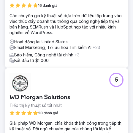
mẫu email được quy cho SEO tự nhiên. Với tỷ lệ chuyển
16 đánh giá
đổi từ khách hàng tiềm năng thành doanh số là 13%,
những khách hàng tiềm năng tự nhiên này đã tác động
Các chuyên gia kỹ thuật số dựa trên dữ liệu tập trung vào
đến doanh số khoảng 1,2 triệu R, chứng minh tác động
việc thúc đẩy doanh thu thông qua công nghệ tiếp thị và
kinh doanh đáng kể của khả năng hiển thị tìm kiếm được
bán hàng. SEMRush và HubSpot hợp tác với nhiều kinh
cải thiện và nội dung được nhắm mục tiêu.
nghiệm về WordPress.
Hoạt động tại United States
Chuyển đến trang agency
Email Marketing, Tối ưu hóa Tìm kiếm AI
+23
Bảo hiểm, Công nghệ tài chính
+3
Bắt đầu từ $1,000
5
WD Morgan Solutions
Tiếp thị kỹ thuật số tốt nhất
28 đánh giá
Giải pháp WD Morgan: chìa khóa thành công trong tiếp thị
kỹ thuật số. Đội ngũ chuyên gia của chúng tôi lập kế