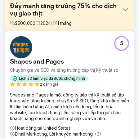
Đẩy mạnh tăng trưởng 75% cho dịch
vụ giao thịt
$
500,000
2024
11
tháng
Thử thách
5
Walden Local, một chợ nông sản hiện đại, cần hiện đại hóa
trải nghiệm kỹ thuật số của mình và thiết lập một cách bền
vững, nhất quán để phát triển cơ sở thành viên. Với số
Shapes and Pages
lượng thành viên giảm kể từ năm 2022, công ty đã phải đối
mặt với những thách thức đáng kể trong việc tạo ra một
Chuyên gia về SEO và tăng trưởng tiếp thị kỹ thuật số
thương hiệu gắn kết và chiến lược tiếp thị hiệu quả. Họ cần
Lịch sử làm việc đã được chứng minh
một đối tác để cải thiện thương hiệu, trang web và các nỗ
2 đánh giá
lực tiếp thị của mình để xoay chuyển tình thế và thúc đẩy
tăng trưởng có thể đo lường được.
Shapes and Pages là một công ty tiếp thị kỹ thuật số tập
trung vào tăng trưởng, chuyên về SEO, tăng khả năng hiển
Giải pháp
thị tìm kiếm bằng AI, chiến lược nội dung, tối ưu hóa
Anchour cung cấp dịch vụ hỗ trợ trọn gói, bao gồm chiến
website, tạo khách hàng tiềm năng và tiếp thị giữ chân
lược thương hiệu, thiết kế web, lập kế hoạch truyền thông,
khách hàng cho các doanh nghiệp vừa và nhỏ.
phát triển sáng tạo và tiếp thị công cụ tìm kiếm. Sau khi
kiểm tra trang web, truyền thông và cơ sở thành viên của
Hoạt động tại United States
Walden, Anchour đã xác định các lĩnh vực cải tiến chính.
Email Marketing, Lời khuyên marketing
+21
Họ đã cung cấp các tài sản như hướng dẫn về thương