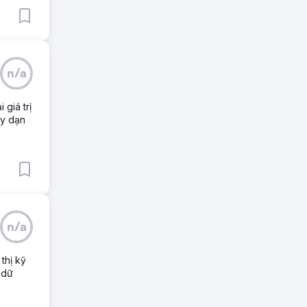
n/a
giá trị
ày dạn
n/a
thị kỹ
 dữ