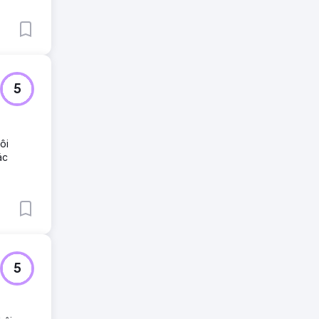
5
ôi
ác
5