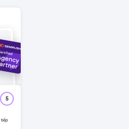
ủa
 sách
g mại
5
 tiếp