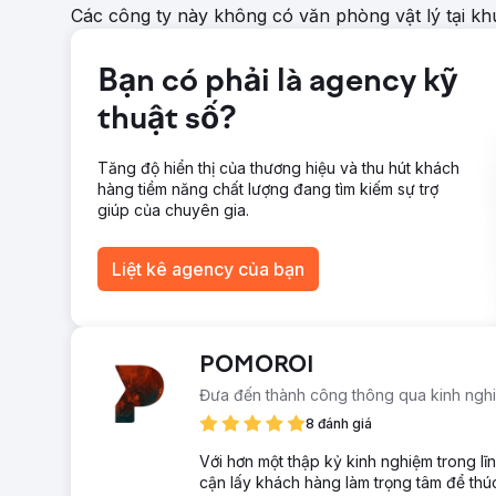
Các công ty này không có văn phòng vật lý tại k
doanh thu thương mại điện tử. Chúng tôi đã đảm bảo CP
ngành và mang lại ROAS 4,1x. Sự thành công của chươn
quảng cáo hiển thị và theo chương trình, tối ưu hóa hơ
Bạn có phải là agency kỹ
điện tử.
thuật số?
Chuyển đến trang agency
Tăng độ hiển thị của thương hiệu và thu hút khách
hàng tiềm năng chất lượng đang tìm kiếm sự trợ
giúp của chuyên gia.
Liệt kê agency của bạn
POMOROI
Đưa đến thành công thông qua kinh nghi
8 đánh giá
Với hơn một thập kỷ kinh nghiệm trong l
cận lấy khách hàng làm trọng tâm để th