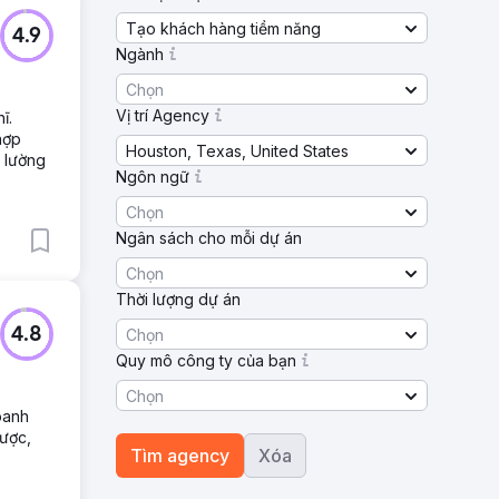
Tạo khách hàng tiềm năng
4.9
Ngành
Chọn
Vị trí Agency
ĩ.
hợp
Houston, Texas, United States
o lường
Ngôn ngữ
Chọn
Ngân sách cho mỗi dự án
Chọn
Thời lượng dự án
Chọn
4.8
Quy mô công ty của bạn
Chọn
oanh
lược,
Tìm agency
Xóa