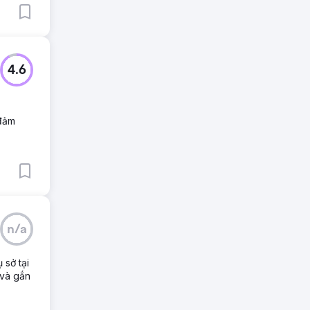
4.6
 đảm
n/a
 sở tại
 và gắn