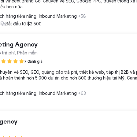
với Vincent Brand Go. Chuyên về SEO, Google PPC, truyền thông xã 
iều hơn nữa.
ch hàng tiềm năng, Inbound Marketing
+58
8
Bắt đầu từ $2,500
keting Agency
áo trả phí, Phần mềm
7 đánh giá
 chuyên về SEO, GEO, quảng cáo trả phí, thiết kế web, tiếp thị B2B và
đã hoàn thành hơn 5.000 dự án cho hơn 800 thương hiệu tại Mỹ, Can
ch hàng tiềm năng, Inbound Marketing
+63
Agency