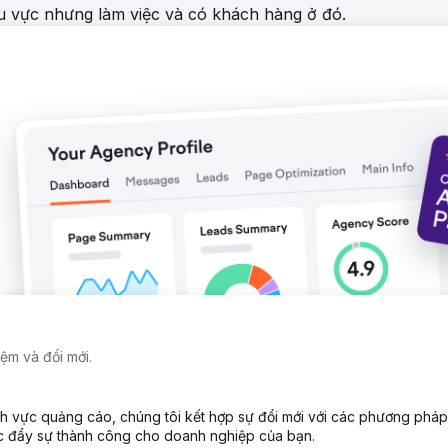
hu vực nhưng làm việc và có khách hàng ở đó.
A cực kỳ thấp là 3,40 đô la, thấp hơn nhiều so với mức trung bình c
g trình thí điểm đã khiến công ty chúng tôi được giao toàn bộ ngân
n nữa chiến dịch và thiết lập chuẩn mực mới cho các lần ra mắt thươn
ệm và đổi mới.
ĩnh vực quảng cáo, chúng tôi kết hợp sự đổi mới với các phương pháp
úc đẩy sự thành công cho doanh nghiệp của bạn.