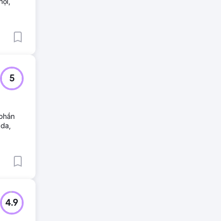
hội,
5
 phần
ada,
4.9