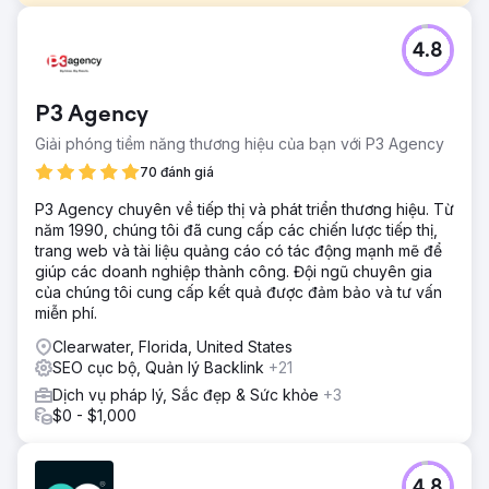
Thử thách
4.8
Dự án này nhằm mục đích tăng cường sự hiện diện kỹ
thuật số của một cửa hàng sửa chữa ô tô tại Pompano
Beach, FL, bằng cách tận dụng thiết kế web hiện đại, SEO
P3 Agency
chiến lược và các chiến dịch PPC có mục tiêu. Mục tiêu
chính là tạo ra một trang web chuyên nghiệp, thân thiện
Giải phóng tiềm năng thương hiệu của bạn với P3 Agency
với người dùng, cải thiện khả năng hiển thị tìm kiếm tự
70 đánh giá
nhiên và tạo ra các khách hàng tiềm năng nhất quán, đủ
điều kiện thông qua quảng cáo trả phí.
P3 Agency chuyên về tiếp thị và phát triển thương hiệu. Từ
năm 1990, chúng tôi đã cung cấp các chiến lược tiếp thị,
Giải pháp
trang web và tài liệu quảng cáo có tác động mạnh mẽ để
Thiết kế web: Xây dựng trang web thân thiện với người
giúp các doanh nghiệp thành công. Đội ngũ chuyên gia
dùng, phản hồi nhanh để giới thiệu các dịch vụ và thúc
của chúng tôi cung cấp kết quả được đảm bảo và tư vấn
đẩy sự tương tác. SEO: Tối ưu hóa trang web cho tìm kiếm
miễn phí.
cục bộ, cải thiện thứ hạng và tăng lưu lượng truy cập tự
nhiên. PPC: Ra mắt các chiến dịch Google Ads có mục tiêu
Clearwater, Florida, United States
để thu hút khách hàng tiềm năng đủ điều kiện và tối đa
SEO cục bộ, Quản lý Backlink
+21
hóa ROI.
Dịch vụ pháp lý, Sắc đẹp & Sức khỏe
+3
Kết quả
$0 - $1,000
Lưu lượng truy cập: Tăng 180% lượt truy cập trang web và
tăng 40% mức độ tương tác của người dùng. SEO: Xếp
hạng 3 hàng đầu cho các từ khóa địa phương quan trọng,
4.8