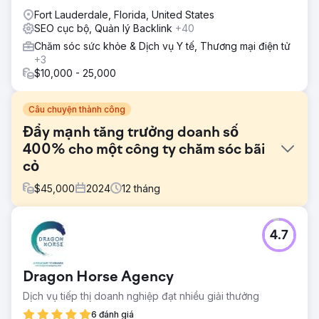
thuật số
Fort Lauderdale, Florida, United States
SEO cục bộ, Quản lý Backlink
+40
Chăm sóc sức khỏe & Dịch vụ Y tế, Thương mại điện tử
+3
$10,000 - 25,000
Câu chuyện thành công
Đẩy mạnh tăng trưởng doanh số
400% cho một công ty chăm sóc bãi
cỏ
$
45,000
2024
12
tháng
Thử thách
4.7
Một công ty chăm sóc bãi cỏ địa phương đang phải vật
lộn để cạnh tranh trong một thị trường bão hòa. Trang web
lỗi thời và thiếu chiến lược SEO khiến họ xếp hạng #15 cho
Dragon Horse Agency
các từ khóa thiết yếu, kém xa đối thủ cạnh tranh hàng đầu
của họ. Họ cần một sự chuyển đổi tiếp thị kỹ thuật số hoàn
Dịch vụ tiếp thị doanh nghiệp đạt nhiều giải thưởng
chỉnh để tăng cường sự hiện diện trực tuyến của mình, thu
6 đánh giá