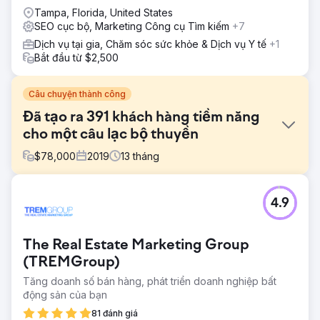
Tampa, Florida, United States
SEO cục bộ, Marketing Công cụ Tìm kiếm
+7
Dịch vụ tại gia, Chăm sóc sức khỏe & Dịch vụ Y tế
+1
Bắt đầu từ $2,500
Câu chuyện thành công
Đã tạo ra 391 khách hàng tiềm năng
cho một câu lạc bộ thuyền
$
78,000
2019
13
tháng
Thử thách
4.9
Freedom Boat Club of Tampa Bay cần xác định kênh tiếp
thị nào đang thúc đẩy thành viên mới để duy trì tốc độ
tăng trưởng nhanh chóng của mình trên 19 địa điểm. Với
The Real Estate Marketing Group
việc theo dõi không nhất quán và phân tích lỗi thời, họ đã
phải vật lộn để kết nối chi tiêu quảng cáo với kết quả thực
(TREMGroup)
tế. Mục tiêu của họ là liên kết tiếp thị với doanh số, tập
Tăng doanh số bán hàng, phát triển doanh nghiệp bất
trung các nỗ lực quảng cáo vào nơi họ quan tâm nhất và
động sản của bạn
duy trì tăng trưởng theo quỹ đạo tăng trưởng hấp dẫn—tất
81 đánh giá
cả trong khi mở rộng sang các thị trường và địa điểm mới.