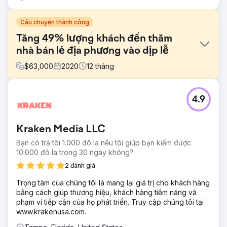
Câu chuyện thành công
Tăng 49% lượng khách đến thăm
nhà bán lẻ địa phương vào dịp lễ
$
63,000
2020
12
tháng
Thử thách
4.9
DōMA Home Furnishings đã phải đối mặt với những thách
thức tiếp thị lớn vào năm 2020. Trong bối cảnh đại dịch
đóng cửa, họ đã đóng cửa tạm thời cả 3 phòng trưng bày
Kraken Media LLC
và đóng cửa vĩnh viễn DōMA OUTLET vào tháng 7, gây
căng thẳng cho các nguồn doanh thu. Sự bất ổn kinh tế
Bạn có trả tôi 1.000 đô la nếu tôi giúp bạn kiếm được
của một năm bầu cử đã làm giảm chi tiêu của người tiêu
10.000 đô la trong 30 ngày không?
dùng, tạo thêm áp lực cho bối cảnh bán lẻ vốn đã căng
2 đánh giá
thẳng. Khi mùa lễ hội đến gần, nhóm bán hàng của DōMA
đã nhắm đến việc thu hút người mua sắm tại cửa hàng và
Trọng tâm của chúng tôi là mang lại giá trị cho khách hàng
trực tuyến, giới thiệu đồ nội thất và thiết kế nội thất tùy
bằng cách giúp thương hiệu, khách hàng tiềm năng và
chỉnh.
phạm vi tiếp cận của họ phát triển. Truy cập chúng tôi tại
www.krakenusa.com.
Giải pháp
Nhóm cyberlicious® đã hành động với chiến lược SEO địa