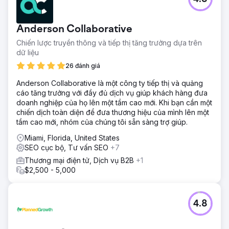
thúc đẩy tăng 120% lượng truy vấn tự nhiên. PPC: ROI
300%, với lượng khách hàng tiềm năng tăng 75% và chi
phí cho mỗi lần nhấp chuột giảm 35%.
Anderson Collaborative
Chiến lược truyền thông và tiếp thị tăng trưởng dựa trên
Chuyển đến trang agency
dữ liệu
26 đánh giá
Anderson Collaborative là một công ty tiếp thị và quảng
cáo tăng trưởng với đầy đủ dịch vụ giúp khách hàng đưa
doanh nghiệp của họ lên một tầm cao mới. Khi bạn cần một
chiến dịch toàn diện để đưa thương hiệu của mình lên một
tầm cao mới, nhóm của chúng tôi sẵn sàng trợ giúp.
Miami, Florida, United States
SEO cục bộ, Tư vấn SEO
+7
Thương mại điện tử, Dịch vụ B2B
+1
$2,500 - 5,000
4.8