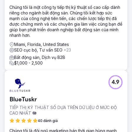
Giải pháp
Chúng tôi là một công ty tiếp thị kỹ thuật số cao cấp dành
cyberlicious® đã tạo ra một trang web mới, thống nhất và
riêng cho ngành bất động sản. Chúng tôi kết hợp sức
tích hợp nó với CRM, hệ thống theo dõi cuộc gọi và
mạnh của công nghệ tiên tiến, các chiến lược tiếp thị đã
Google Analytics để có một kế hoạch trò chơi dựa trên dữ
được chứng minh và các chuyên gia làm việc cùng bạn để
liệu. Chúng tôi đã rắc SEO cục bộ để tăng khả năng hiển
giúp bạn phát triển doanh nghiệp bất động sản của mình
thị hữu cơ và triển khai các chiến dịch Tìm kiếm và Hiển thị
nhanh hơn.
của Google để nắm bắt những điểm hấp dẫn trên thị
Miami, Florida, United States
trường. Nội dung hấp dẫn—giàu bản sao SEO, hình ảnh
SEO cục bộ, Tư vấn SEO
+23
tuyệt đẹp và đa phương tiện—đã đưa các thành viên tiềm
năng vào hành trình có hướng dẫn qua các đặc quyền
Bất động sản, Dịch vụ B2B
của câu lạc bộ, kết thúc bằng các điểm nắm bắt khách
$1,000 - 2,500
hàng tiềm năng.
Kết quả
4.9
Kết quả ngọt ngào như kẹo! Chỉ riêng trong tháng 5,
Freedom Boat Club đã thu hút được 391 khách hàng tiềm
năng chất lượng cao, bỏ xa các đối thủ cạnh tranh. Keith
BlueTuskr
Marsh, Giám đốc Bán hàng & Tiếp thị, cho biết:
“cyberlicious® đã xây dựng cho chúng tôi một trang web
TIẾP THỊ KỸ THUẬT SỐ DỰA TRÊN DỮ LIỆU Ở MỨC ĐỘ
mới và kết nối các phân tích với kết quả phi thường. Tôi
CAO NHẤT 🐘
đoán là việc bạn chọn ai làm người hướng dẫn qua khu
40 đánh giá
rừng kỹ thuật số rất quan trọng”. Với hơn 30 địa điểm đã
tiếp cận, chiến lược kỹ thuật số tinh tế của họ đã thúc đẩy
Chúng tôi là đội ngũ marketing bán thời gian hùng mạnh