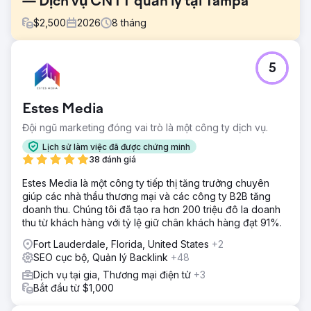
— Dịch vụ CNTT quản lý tại Tampa
$
2,500
2026
8
tháng
Thử thách
5
Sixwatch là nhà cung cấp dịch vụ CNTT quản lý và an
ninh mạng có trụ sở tại Tampa, phục vụ các công ty tài
chính, các nhà tư vấn đầu tư đăng ký (RIA), các tổ chức
Estes Media
phi lợi nhuận và các dịch vụ chuyên nghiệp. "Dịch vụ
CNTT quản lý tại Tampa" là một trong những phân khúc
Đội ngũ marketing đóng vai trò là một công ty dịch vụ.
B2B địa phương cạnh tranh nhất, bị chi phối bởi các danh
Lịch sử làm việc đã được chứng minh
bạ nhà cung cấp dịch vụ quản lý (MSP) quốc gia và các
38 đánh giá
nhà cung cấp lâu đời. Sixwatch cần phải đạt thứ hạng cao
cho các truy vấn dịch vụ và tìm kiếm địa phương có ý định
Estes Media là một công ty tiếp thị tăng trưởng chuyên
mua hàng cao từ một trang web không có dấu ấn tìm kiếm
giúp các nhà thầu thương mại và các công ty B2B tăng
tự nhiên, trong một thị trường mà chỉ cần một lần xếp hạng
doanh thu. Chúng tôi đã tạo ra hơn 200 triệu đô la doanh
thành công cũng có thể mang lại hợp đồng trị giá hàng
thu từ khách hàng với tỷ lệ giữ chân khách hàng đạt 91%.
chục nghìn đô la mỗi năm.
Fort Lauderdale, Florida, United States
+2
Giải pháp
SEO cục bộ, Quản lý Backlink
+48
Tôi đã xây dựng kiến trúc trang web dựa trên cách người
Dịch vụ tại gia, Thương mại điện tử
+3
mua CNTT thực sự tìm kiếm: các trang riêng biệt cho từng
Bắt đầu từ $1,000
dịch vụ: hỗ trợ kỹ thuật, MDR, bảo mật Microsoft 365, sao
lưu và phục hồi thảm họa, tư vấn vCIO. Được tổ chức thành