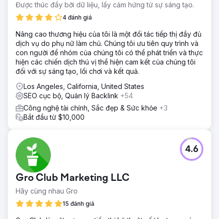
rộng và khả năng hiển thị tìm kiếm ngoài các thị trường địa
Được thúc đẩy bởi dữ liệu, lấy cảm hứng từ sự sáng tạo.
phương cốt lõi, hạn chế sự tăng trưởng trong các tìm kiếm
4 đánh giá
tuyển dụng nhân sự trong nước có nhu cầu cao.
Nâng cao thương hiệu của tôi là một đối tác tiếp thị đầy đủ
Giải pháp
dịch vụ do phụ nữ làm chủ. Chúng tôi ưu tiên quy trình và
Công ty Los Angeles SEO Inc đã thực hiện chiến lược SEO
con người để nhóm của chúng tôi có thể phát triển và thực
và tối ưu hóa website trên toàn quốc dựa trên dữ liệu của
hiện các chiến dịch thú vị thể hiện cam kết của chúng tôi
Semrush: Tái cấu trúc nội dung dịch vụ và địa điểm để hỗ
đối với sự sáng tạo, lối chơi và kết quả.
trợ nhu cầu tìm kiếm trên toàn quốc; Tối ưu hóa SEO trên
trang cho các từ khóa tuyển dụng nhân sự trong nước với
Los Angeles, California, United States
mục đích tìm kiếm trên toàn quốc; Cải thiện hiệu suất
SEO cục bộ, Quản lý Backlink
+54
website, khả năng sử dụng và các con đường chuyển đổi
Công nghệ tài chính, Sắc đẹp & Sức khỏe
+3
để tạo ra khách hàng tiềm năng; Tận dụng nghiên cứu từ
Bắt đầu từ $10,000
khóa, kiểm tra trang web và phân tích cạnh tranh của
Semrush để xác định các cơ hội xếp hạng trên quy mô lớn.
Kết quả
4.6
Sau khi triển khai, Colonial Agency đã đạt được sự tăng
trưởng đáng kể trên toàn quốc: Tăng khả năng hiển thị tự
nhiên trên nhiều thị trường Hoa Kỳ; Xếp hạng trang 1 cho
Gro Club Marketing LLC
các từ khóa có ý định mua nhà và dịch vụ gia đình cao;
Tăng số lượng khách hàng tiềm năng chất lượng từ người
Hãy cùng nhau Gro
dùng tìm kiếm trên toàn quốc; Sự hiện diện thương hiệu
15 đánh giá
mạnh mẽ hơn trong tìm kiếm tự nhiên, hỗ trợ tạo ra khách
hàng tiềm năng quy mô lớn; SEO trở thành kênh thu hút