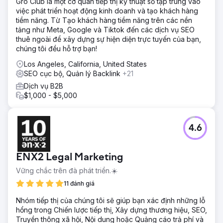
Gro Club là một cơ quan tiếp thị kỹ thuật số tập trung vào
khách hàng đáng tin cậy trên toàn quốc cho Colonial
việc phát triển hoạt động kinh doanh và tạo khách hàng
Agency.
tiềm năng. Từ Tạo khách hàng tiềm năng trên các nền
tảng như Meta, Google và Tiktok đến các dịch vụ SEO
thuê ngoài để xây dựng sự hiện diện trực tuyến của bạn,
Chuyển đến trang agency
chúng tôi đều hỗ trợ bạn!
Los Angeles, California, United States
SEO cục bộ, Quản lý Backlink
+21
Dịch vụ B2B
$1,000 - $5,000
4.6
ENX2 Legal Marketing
Vững chắc trên đà phát triển.☀️
11 đánh giá
Nhóm tiếp thị của chúng tôi sẽ giúp bạn xác định những lỗ
hổng trong Chiến lược tiếp thị, Xây dựng thương hiệu, SEO,
Truyền thông xã hội, Nội dung hoặc Quảng cáo trả phí và