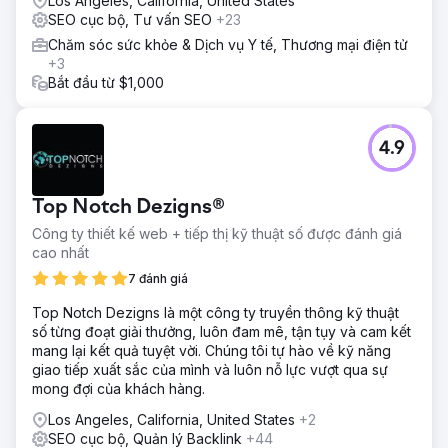
Los Angeles, California, United States
hóa hồ sơ doanh nghiệp trên Google, nghiên cứu từ khóa,
SEO cục bộ, Tư vấn SEO
+23
SEO trên trang, cải tiến kỹ thuật, dữ liệu có cấu trúc, quản
Chăm sóc sức khỏe & Dịch vụ Y tế, Thương mại điện tử
lý trích dẫn địa phương và phát triển nội dung uy tín. Chiến
+3
dịch tập trung vào việc cải thiện thứ hạng tìm kiếm địa
Bắt đầu từ $1,000
phương, tăng cường khả năng hiển thị trên Google Maps
và tăng khả năng tìm thấy bệnh nhân trên Google Search.
Kết quả
4.9
Trong vòng bốn tháng, Onward Psychiatry đã tăng lưu
lượng truy cập tự nhiên lên 321%, cải thiện khả năng hiển
thị cho các từ khóa tâm thần học và sức khỏe tâm thần có
Top Notch Dezigns®
ý định tìm kiếm cao, tăng lượt xem Hồ sơ Doanh nghiệp
trên Google và hành động của bệnh nhân lên 204%, đồng
Công ty thiết kế web + tiếp thị kỹ thuật số được đánh giá
thời tạo ra nhiều yêu cầu tư vấn từ bệnh nhân chất lượng
cao nhất
hơn thông qua Google Search và Google Maps. Chiến
7 đánh giá
dịch này cũng củng cố uy tín chuyên môn của phòng
khám thông qua nội dung tập trung vào EEAT (Educational
Top Notch Dezigns là một công ty truyền thông kỹ thuật
Psychology and Education and Therapy) và tối ưu hóa
số từng đoạt giải thưởng, luôn đam mê, tận tụy và cam kết
SEO địa phương liên tục.
mang lại kết quả tuyệt vời. Chúng tôi tự hào về kỹ năng
giao tiếp xuất sắc của mình và luôn nỗ lực vượt qua sự
mong đợi của khách hàng.
Chuyển đến trang agency
Los Angeles, California, United States
+2
SEO cục bộ, Quản lý Backlink
+44