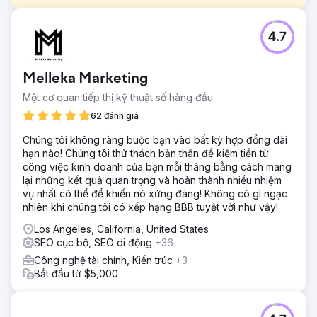
Thử thách
4.7
Cửa hàng Beverly Hills Bagel phải đối mặt với sự cạnh
tranh gay gắt từ các quán cà phê lân cận và các chuỗi
nhà hàng quốc gia. Mặc dù sở hữu sản phẩm chất lượng
Melleka Marketing
và lượng khách hàng trung thành, doanh nghiệp này vẫn
gặp khó khăn do khả năng hiển thị hạn chế trên Google
Một cơ quan tiếp thị kỹ thuật số hàng đầu
Maps, thông tin địa phương không nhất quán và khả năng
62 đánh giá
được tìm thấy thấp từ các tìm kiếm địa phương không gắn
nhãn thương hiệu.
Chúng tôi không ràng buộc bạn vào bất kỳ hợp đồng dài
hạn nào! Chúng tôi thử thách bản thân để kiếm tiền từ
Giải pháp
công việc kinh doanh của bạn mỗi tháng bằng cách mang
Công ty SEO Los Angeles đã thực hiện chiến dịch SEO địa
lại những kết quả quan trọng và hoàn thành nhiều nhiệm
phương tập trung trong 90 ngày, bao gồm: Tối ưu hóa
vụ nhất có thể để khiến nó xứng đáng! Không có gì ngạc
toàn diện hồ sơ doanh nghiệp Google (danh mục, dịch vụ,
nhiên khi chúng tôi có xếp hạng BBB tuyệt vời như vậy!
ảnh, bài đăng và Hỏi & Đáp) Nghiên cứu từ khóa địa
phương và tối ưu hóa trên trang cho ý định tìm kiếm dựa
Los Angeles, California, United States
trên vị trí Dọn dẹp và đảm bảo tính nhất quán của trích dẫn
SEO cục bộ, SEO di động
+36
trên các thư mục địa phương lớn Xem xét chiến lược thu
Công nghệ tài chính, Kiến trúc
+3
hút khách hàng để tăng khối lượng, độ cập nhật và mức
Bắt đầu từ $5,000
độ liên quan của từ khóa Xây dựng uy tín địa phương
thông qua các liên kết ngược phù hợp với lĩnh vực và vị trí
địa lý