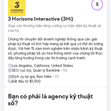
Thử thách
5
Trung tâm cai nghiện Crescent Moon Recovery cần tăng
cường sự hiện diện trực tuyến và thu hút thêm nhiều bệnh
nhân đủ điều kiện trong một thị trường điều trị nghiện cạnh
3 Horizons Interactive (3Hi)
tranh khốc liệt. Mục tiêu là cải thiện thứ hạng trên Google,
thống trị tìm kiếm địa phương và tạo ra nguồn khách hàng
Giúp các thương hiệu tăng cường sự hiện diện kỹ thuật số
tiềm năng bền vững mà không chỉ dựa vào quảng cáo trả
của họ
phí.
Chúng tôi chuyển đổi doanh nghiệp thông qua các giải
Giải pháp
pháp kỹ thuật số tích hợp mang lại kết quả có thể đo lường
Royal Reef Media đã xây dựng một chiến lược SEO địa
được. Với hơn 15 năm kinh nghiệm trên nhiều kênh kỹ thuật
phương toàn diện tập trung vào tối ưu hóa hồ sơ doanh
số, phương pháp tối ưu hóa thông minh của chúng tôi thúc
nghiệp trên Google, SEO trên trang, tối ưu hóa kỹ thuật,
đẩy tăng trưởng trong các thị trường cạnh tranh.
nghiên cứu từ khóa, quản lý trích dẫn, dữ liệu có cấu trúc,
chiến lược đánh giá và tối ưu hóa nội dung. Bằng cách
Los Angeles, California, United States
tăng cường cả khả năng hiển thị trên tìm kiếm tự nhiên và
SEO cục bộ, Quản lý Backlink
+58
Google Maps, chúng tôi đã đưa Crescent Moon Recovery
Dịch vụ tại gia, Bảo hiểm
+29
trở thành một trong những trung tâm điều trị nghiện hàng
Bắt đầu từ $1,000
đầu tại Huntington Beach.
Kết quả
Bạn có phải là agency kỹ thuật
Chỉ trong vòng sáu tháng, lưu lượng truy cập tự nhiên của
Crescent Moon Recovery đã tăng từ 101 lượt truy cập mỗi
số?
tháng lên 4.142 lượt truy cập mỗi tháng. Chiến dịch này đã
đạt được thứ hạng Top 3 trên Google cho hơn 20 từ khóa