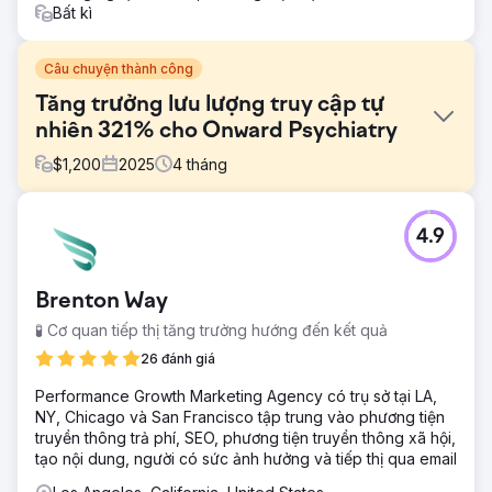
Bất kì
Câu chuyện thành công
Tăng trưởng lưu lượng truy cập tự
nhiên 321% cho Onward Psychiatry
$
1,200
2025
4
tháng
Thử thách
4.9
Phòng khám Onward Psychiatry muốn tăng cường sự hiện
diện trực tuyến và thu hút thêm bệnh nhân mới trong thị
trường chăm sóc sức khỏe tâm thần cạnh tranh. Mặc dù
Brenton Way
phòng khám cung cấp dịch vụ chăm sóc tâm thần chuyên
biệt cho chứng lo âu, trầm cảm, ADHD và rối loạn tâm
🧪 Cơ quan tiếp thị tăng trưởng hướng đến kết quả
trạng, nhưng họ vẫn gặp khó khăn trong việc xếp hạng
26 đánh giá
cao trong các tìm kiếm địa phương có ý định mua hàng
cao và tạo ra lượng yêu cầu khám bệnh ổn định thông qua
Performance Growth Marketing Agency có trụ sở tại LA,
Google.
NY, Chicago và San Francisco tập trung vào phương tiện
truyền thông trả phí, SEO, phương tiện truyền thông xã hội,
Giải pháp
tạo nội dung, người có sức ảnh hưởng và tiếp thị qua email
Royal Reef Media đã triển khai chiến lược SEO địa phương
tập trung vào lĩnh vực chăm sóc sức khỏe, bao gồm tối ưu