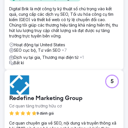
trí, tối ưu hóa Hồ sơ Doanh nghiệp Google, cải thiện tính
nhất quán của NAP (Tên, Địa chỉ, Số điện thoại) và thực
Digital Brik là một công ty kỹ thuật số chú trọng vào kết
hiện các chiến dịch xây dựng liên kết địa phương. Chúng
quả, cung cấp các dịch vụ SEO, Tối ưu hóa công cụ tìm
tôi cũng đã thiết kế lại các trang đích để đạt tỷ lệ chuyển
kiếm (GEO) và thiết kế web có tỷ lệ chuyển đổi cao.
đổi cao hơn.
Chúng tôi giúp các thương hiệu tăng khả năng hiển thị, thu
hút lưu lượng truy cập chất lượng và đạt được sự tăng
Kết quả
trưởng trực tuyến bền vững.
• Lưu lượng truy cập tự nhiên tăng 230% • Xếp hạng
trong Top 3 cho hơn 35 từ khóa địa phương • Số cuộc gọi
Hoạt động tại United States
đến tăng 165% • Số lượt điền biểu mẫu tăng 92% • Doanh
SEO cục bộ, Tư vấn SEO
+7
thu hàng tháng tăng gấp 2,8 lần
Dịch vụ tại gia, Thương mại điện tử
+1
Bất kì
Chuyển đến trang agency
5
Redefine Marketing Group
Cơ quan tăng trưởng hữu cơ
9 đánh giá
Cơ quan chuyên gia về SEO, nội dung và truyền thông xã