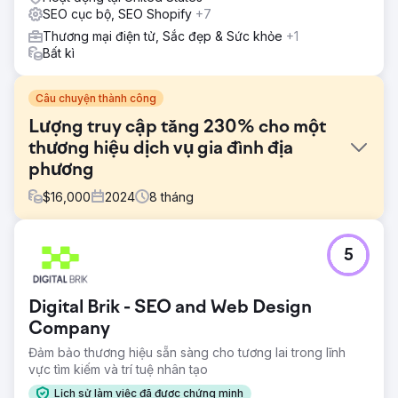
SEO cục bộ, SEO Shopify
+7
Thương mại điện tử, Sắc đẹp & Sức khỏe
+1
Bất kì
Câu chuyện thành công
Lượng truy cập tăng 230% cho một
thương hiệu dịch vụ gia đình địa
phương
$
16,000
2024
8
tháng
Thử thách
5
Một công ty dịch vụ gia đình khu vực thiếu sự hiện diện tại
địa phương và không được xếp hạng trong Gói kết quả
tìm kiếm địa phương của Google. Các đối thủ cạnh tranh
Digital Brik - SEO and Web Design
chiếm ưu thế trong các từ khóa dựa trên vị trí, và trang
web của họ có khả năng tối ưu hóa trên trang kém.
Company
Đảm bảo thương hiệu sẵn sàng cho tương lai trong lĩnh
Giải pháp
vực tìm kiếm và trí tuệ nhân tạo
Chúng tôi đã triển khai tối ưu hóa SEO địa phương, xây
dựng lại các trang dịch vụ với nhắm mục tiêu dựa trên vị
Lịch sử làm việc đã được chứng minh