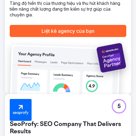
Tăng độ hiển thị của thương hiệu và thu hút khách hàng
có ý định tìm kiếm cao về phục hồi cai nghiện, tăng lượt
tiềm năng chất lượng đang tìm kiếm sự trợ giúp của
xem bản đồ Hồ sơ Doanh nghiệp trên Google lên 312% và
chuyên gia.
góp phần tăng 245% số lượng bệnh nhân nhập viện thông
qua các yêu cầu chất lượng cao hơn.
Liệt kê agency của bạn
Chuyển đến trang agency
5
SeoProfy: SEO Company That Delivers
Results