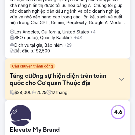
khả năng hiển thị được tối ưu hóa bằng AI. Chúng tôi giúp
các doanh nghiệp dẫn đầu ngành và các doanh nghiệp
vừa và nhỏ xếp hạng cao trong các liên kết xanh và xuất
hiện trong ChatGPT, Gemini, Perplexity, Google AI Mode
và Copilot answers.
Los Angeles, California, United States
+4
SEO cục bộ, Quản lý Backlink
+48
Dịch vụ tại gia, Bảo hiểm
+29
Bắt đầu từ $2,500
Câu chuyện thành công
Tăng cường sự hiện diện trên toàn
quốc cho Cơ quan Thuộc địa
$
38,000
2025
12
tháng
Thử thách
4.6
Công ty Colonial Agency cần mở rộng phạm vi hoạt động
trên toàn quốc và tạo ra khách hàng tiềm năng chất lượng
cao trên nhiều thị trường Hoa Kỳ. Trang web thiếu độ phủ
Elevate My Brand
từ khóa quốc gia, cấu trúc trang dịch vụ có khả năng mở