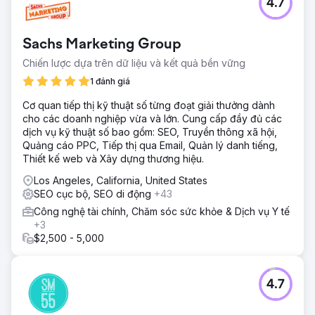
4.7
Kết quả
Tăng đáng kể khả năng hiển thị trên Google Maps cho
các tìm kiếm địa phương có ý định cao. Xếp hạng Top 3
Sachs Marketing Group
trong Map Pack cho các từ khóa cốt lõi như “cửa hàng
bánh mì tròn Beverly Hills”. Tăng trưởng mạnh mẽ về cuộc
Chiến lược dựa trên dữ liệu và kết quả bền vững
gọi điện thoại, yêu cầu chỉ đường và lượng khách vãng lai.
1 đánh giá
Hồ sơ đánh giá được cải thiện với xếp hạng cao hơn và
tăng cường tương tác của khách hàng.
Cơ quan tiếp thị kỹ thuật số từng đoạt giải thưởng dành
cho các doanh nghiệp vừa và lớn. Cung cấp đầy đủ các
dịch vụ kỹ thuật số bao gồm: SEO, Truyền thông xã hội,
Chuyển đến trang agency
Quảng cáo PPC, Tiếp thị qua Email, Quản lý danh tiếng,
Thiết kế web và Xây dựng thương hiệu.
Los Angeles, California, United States
SEO cục bộ, SEO di động
+43
Công nghệ tài chính, Chăm sóc sức khỏe & Dịch vụ Y tế
+3
$2,500 - 5,000
4.7