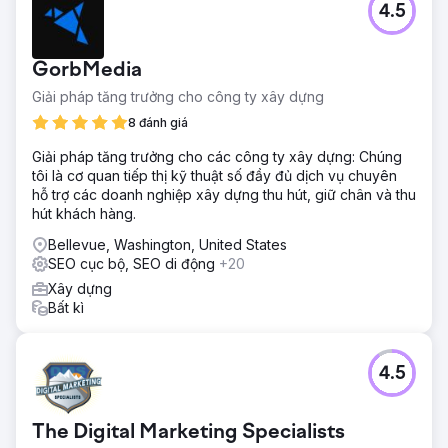
4.5
Kết quả
Chỉ trong bốn tháng, lưu lượng truy cập tự nhiên đã tăng
85% và công ty đã lọt vào top 3 với hơn 15 từ khóa địa
GorbMedia
phương có giá trị cao. Số lượng cuộc gọi và yêu cầu báo
Giải pháp tăng trưởng cho công ty xây dựng
giá từ tìm kiếm tự nhiên tăng gần gấp đôi, giúp giảm sự
phụ thuộc vào quảng cáo trả phí. Khả năng hiển thị được
8 đánh giá
cải thiện đã định vị công ty trở thành dịch vụ cảnh quan
Giải pháp tăng trưởng cho các công ty xây dựng: Chúng
hàng đầu tại địa phương, thúc đẩy tăng trưởng bền vững
tôi là cơ quan tiếp thị kỹ thuật số đầy đủ dịch vụ chuyên
lâu dài.
hỗ trợ các doanh nghiệp xây dựng thu hút, giữ chân và thu
hút khách hàng.
Chuyển đến trang agency
Bellevue, Washington, United States
SEO cục bộ, SEO di động
+20
Xây dựng
Bất kì
4.5
The Digital Marketing Specialists