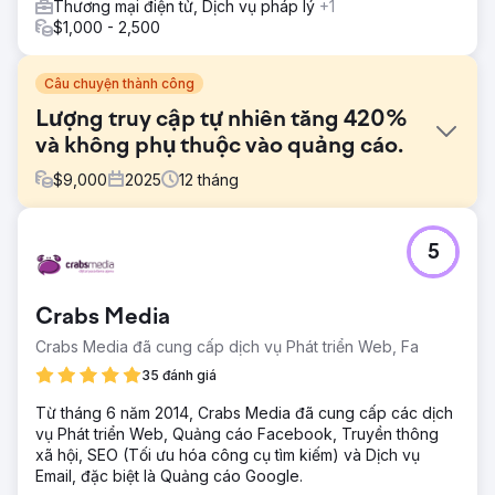
Thương mại điện tử, Dịch vụ pháp lý
+1
$1,000 - 2,500
Câu chuyện thành công
Lượng truy cập tự nhiên tăng 420%
và không phụ thuộc vào quảng cáo.
$
9,000
2025
12
tháng
Thử thách
5
Một công ty du lịch đã chi hơn 50.000 MXN mỗi tháng cho
quảng cáo Google Ads để duy trì lượng đặt phòng ổn
định. Lưu lượng truy cập tự nhiên rất ít, và việc phụ thuộc
Crabs Media
vào quảng cáo trả phí khiến doanh nghiệp dễ bị tổn
thương trước sự tăng giá CPC và những thay đổi chính
Crabs Media đã cung cấp dịch vụ Phát triển Web, Fa
sách của nền tảng. Các đối thủ cạnh tranh với nhiều năm
35 đánh giá
kinh nghiệm trong xếp hạng tìm kiếm tự nhiên đã thống trị
kết quả. Họ cần đảo ngược tình thế: ưu tiên tìm kiếm tự
Từ tháng 6 năm 2014, Crabs Media đã cung cấp các dịch
nhiên, quảng cáo trả phí chỉ là bổ trợ.
vụ Phát triển Web, Quảng cáo Facebook, Truyền thông
xã hội, SEO (Tối ưu hóa công cụ tìm kiếm) và Dịch vụ
Giải pháp
Email, đặc biệt là Quảng cáo Google.
Kiểm tra kỹ thuật toàn diện và sửa chữa các lỗi lập chỉ mục