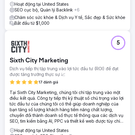
nghiêm trọng. Xây dựng cấu trúc nội dung mới dựa trên uy
Hoạt động tại United States
tín chủ đề và các cụm ngữ nghĩa. Tối ưu hóa các trang
SEO cục bộ, Quản lý Backlink
+6
dịch vụ cho các từ khóa giao dịch. Chiến lược SEO địa
Chăm sóc sức khỏe & Dịch vụ Y tế, Sắc đẹp & Sức khỏe
phương mạnh mẽ với tối ưu hóa Hồ sơ Doanh nghiệp
Bắt đầu từ $1,000
Google. Nội dung được điều chỉnh phù hợp với từng giai
đoạn của phễu quyết định. Triển khai theo từng giai đoạn
cho phép giảm quảng cáo khi lưu lượng truy cập tự nhiên
tăng lên.
5
Kết quả
Lưu lượng truy cập tự nhiên tăng 420% trong 12 tháng.
Sixth City Marketing
Giảm chi phí đầu tư Google Ads từ 50.000 USD xuống còn
0 MXN mỗi tháng mà vẫn duy trì được lượng đặt chỗ. Lợi
Dịch vụ tiếp thị tập trung vào lợi tức đầu tư (ROI) để đạt
tức đầu tư dự án được phục hồi trong 4 tháng. Đạt vị trí số
được tăng trưởng thực sự 📈
1 cho các từ khóa giao dịch quan trọng trong lĩnh vực. Tỷ
17 đánh giá
lệ chuyển đổi được cải thiện 65% nhờ lưu lượng truy cập
có ý định mua hàng cao hơn. Hiện tại, doanh nghiệp tạo ra
Tại Sixth City Marketing, chúng tôi chỉ tập trung vào một
92% khách hàng tiềm năng từ các kênh tự nhiên.
điều: kết quả. Công ty tiếp thị kỹ thuật số chú trọng vào lợi
tức đầu tư của chúng tôi có thể giúp doanh nghiệp của
bạn tăng số lượng khách hàng tiềm năng chất lượng,
Chuyển đến trang agency
chuyển đổi thành doanh số thực tế thông qua các dịch vụ
SEO, tìm kiếm bằng AI, PPC và thiết kế web được tùy chỉnh
độc đáo.
Hoạt động tại United States