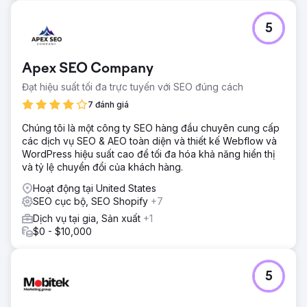
Kết quả
13 trang web đồng thời xếp hạng ở trang đầu tiên của
5
Google cho các từ khóa chính trong lĩnh vực này. Thống
trị tuyệt đối kết quả tìm kiếm (SERP) với các vị trí từ 1 đến
10. Lưu lượng truy cập tự nhiên trung bình tăng 340% mỗi
Apex SEO Company
trang. Giảm 70% sự phụ thuộc vào Google Ads. Là những
trang web đầu tiên trong lĩnh vực này xuất hiện trong các
Đạt hiệu suất tối đa trực tuyến với SEO đúng cách
báo cáo tổng quan về AI và được ChatGPT và Perplexity
7 đánh giá
trích dẫn cho các truy vấn du lịch tại Mexico.
Chúng tôi là một công ty SEO hàng đầu chuyên cung cấp
các dịch vụ SEO & AEO toàn diện và thiết kế Webflow và
Chuyển đến trang agency
WordPress hiệu suất cao để tối đa hóa khả năng hiển thị
và tỷ lệ chuyển đổi của khách hàng.
Hoạt động tại United States
SEO cục bộ, SEO Shopify
+7
Dịch vụ tại gia, Sản xuất
+1
$0 - $10,000
5