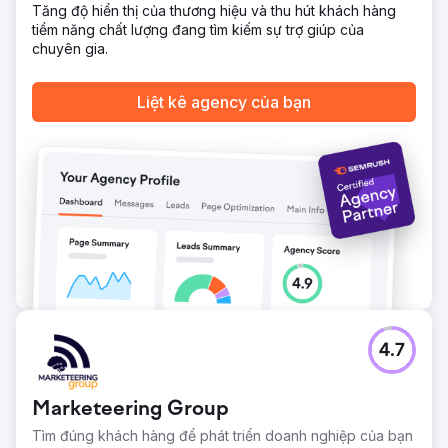
100%, với hơn 20 từ khóa sản phẩm cạnh tranh lọt vào top
Tăng độ hiển thị của thương hiệu và thu hút khách hàng
3. Mức độ phụ thuộc vào quảng cáo trả phí giảm 65%,
tiềm năng chất lượng đang tìm kiếm sự trợ giúp của
trong khi doanh thu từ SEO vượt mốc 250.000 đô la. Khởi
chuyên gia.
đầu là một cửa hàng trực tuyến đang gặp khó khăn, giờ
đây đã trở thành một doanh nghiệp hoạt động hiệu quả,
Liệt kê agency của bạn
với tìm kiếm tự nhiên trở thành kênh hàng đầu để thu hút
khách hàng và tăng trưởng dài hạn.
Chuyển đến trang agency
4.7
Marketeering Group
Tìm đúng khách hàng để phát triển doanh nghiệp của bạn