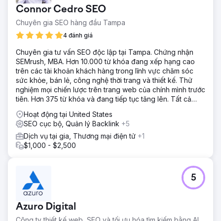
tiềm năng trực tuyến cho từng địa điểm của công ty tại 16
Connor Cedro SEO
thành phố lớn trên khắp Hoa Kỳ
Chuyên gia SEO hàng đầu Tampa
Giải pháp
- Đánh giá bảng điều khiển tìm kiếm của Google - Nghiên
4 đánh giá
cứu từ khóa kỹ lưỡng - Tạo nội dung được tối ưu hóa -
Chuyên gia tư vấn SEO độc lập tại Tampa. Chứng nhận
Tạo hồ sơ Google địa phương
SEMrush, MBA. Hơn 10.000 từ khóa đang xếp hạng cao
Kết quả
trên các tài khoản khách hàng trong lĩnh vực chăm sóc
So sánh tháng 9 năm 2018 với năm 2017: Số người dùng
sức khỏe, bán lẻ, công nghệ thời trang và thiết kế. Thử
mới trên trang web đã tăng 58% Lưu lượng truy cập tổng
nghiệm mọi chiến lược trên trang web của chính mình trước
thể của trang web tăng 48% Lưu lượng truy cập trang
tiên. Hơn 375 từ khóa và đang tiếp tục tăng lên. Tất cả
web không phải trả tiền tăng 12%
đều có thể xác minh trên Semrush.
Hoạt động tại United States
SEO cục bộ, Quản lý Backlink
+5
Chuyển đến trang agency
Dịch vụ tại gia, Thương mại điện tử
+1
$1,000 - $2,500
5
Azuro Digital
Công ty thiết kế web, SEO và tối ưu hóa tìm kiếm bằng AI