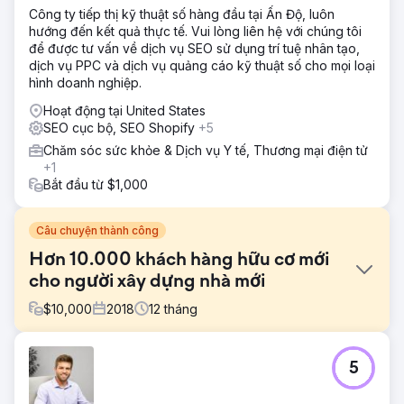
Công ty tiếp thị kỹ thuật số hàng đầu tại Ấn Độ, luôn
hướng đến kết quả thực tế. Vui lòng liên hệ với chúng tôi
để được tư vấn về dịch vụ SEO sử dụng trí tuệ nhân tạo,
dịch vụ PPC và dịch vụ quảng cáo kỹ thuật số cho mọi loại
hình doanh nghiệp.
Hoạt động tại United States
SEO cục bộ, SEO Shopify
+5
Chăm sóc sức khỏe & Dịch vụ Y tế, Thương mại điện tử
+1
Bắt đầu từ $1,000
Câu chuyện thành công
Hơn 10.000 khách hàng hữu cơ mới
cho người xây dựng nhà mới
$
10,000
2018
12
tháng
Thử thách
5
Sau khi thiết kế lại trang web, công ty xây dựng này muốn
tăng lưu lượng truy cập không phải trả tiền và khách hàng