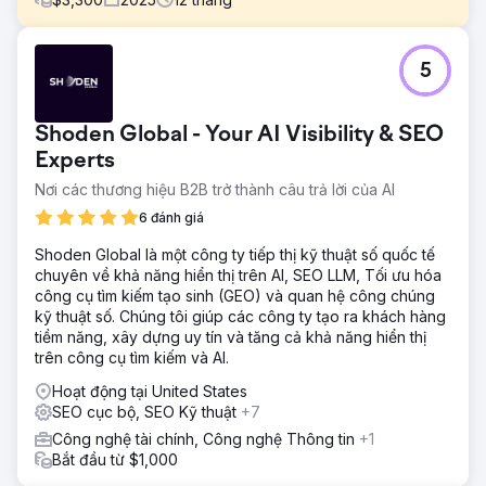
Thử thách
5
Thị trường du lịch khinh khí cầu ở Teotihuacan đã bão hòa
với hơn 40 nhà điều hành cạnh tranh nhau cho cùng một từ
khóa có tỷ lệ chuyển đổi cao. Khách hàng đến rải rác từ
Shoden Global - Your AI Visibility & SEO
nhiều công ty khác nhau mà không có định vị rõ ràng.
Thách thức đặt ra là: làm thế nào để đưa không chỉ một mà
Experts
nhiều thương hiệu cùng lĩnh vực lên trang đầu tiên của
Nơi các thương hiệu B2B trở thành câu trả lời của AI
Google mà không gây cạnh tranh lẫn nhau, đồng thời xây
6 đánh giá
dựng uy tín riêng cho từng tên miền trong một thị trường
mà hầu hết mọi người đều cung cấp dịch vụ tương tự.
Shoden Global là một công ty tiếp thị kỹ thuật số quốc tế
Giải pháp
chuyên về khả năng hiển thị trên AI, SEO LLM, Tối ưu hóa
Kiến trúc ngữ nghĩa khác biệt cho từng trang web với các
công cụ tìm kiếm tạo sinh (GEO) và quan hệ công chúng
góc độ xếp hạng độc đáo. Bản đồ chủ đề riêng biệt và
kỹ thuật số. Chúng tôi giúp các công ty tạo ra khách hàng
đánh dấu Schema chuyên biệt cho từng loại hình dịch vụ.
tiềm năng, xây dựng uy tín và tăng cả khả năng hiển thị
Nội dung được tối ưu hóa cho đoạn trích nổi bật và tổng
trên công cụ tìm kiếm và AI.
quan AI. SEO kỹ thuật thống nhất: Core Web Vitals, ưu tiên
Hoạt động tại United States
thiết bị di động, URL thân thiện. Chiến lược địa phương với
SEO cục bộ, SEO Kỹ thuật
+7
Hồ sơ Doanh nghiệp Google được tối ưu hóa theo vị trí.
Phương pháp độc quyền để ngăn chặn sự trùng lặp từ
Công nghệ tài chính, Công nghệ Thông tin
+1
khóa giữa các tên miền trong cùng lĩnh vực.
Bắt đầu từ $1,000