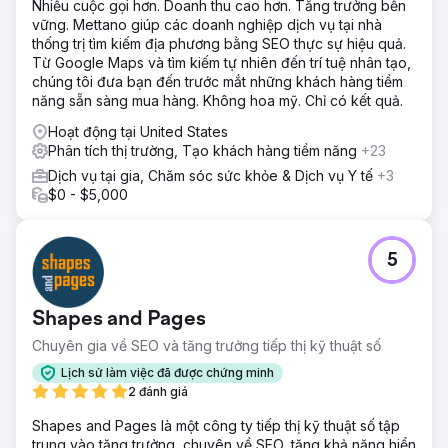
rõ ràng và sự tích hợp sâu sắc với nhóm của Walden đã
Nhiều cuộc gọi hơn. Doanh thu cao hơn. Tăng trưởng bền
biến họ trở thành một phần mở rộng đáng tin cậy của bộ
vững. Mettano giúp các doanh nghiệp dịch vụ tại nhà
phận tiếp thị, mang lại tác động kinh doanh hữu hình.
thống trị tìm kiếm địa phương bằng SEO thực sự hiệu quả.
Từ Google Maps và tìm kiếm tự nhiên đến trí tuệ nhân tạo,
chúng tôi đưa bạn đến trước mắt những khách hàng tiềm
Chuyển đến trang agency
năng sẵn sàng mua hàng. Không hoa mỹ. Chỉ có kết quả.
Hoạt động tại United States
Phân tích thị trường, Tạo khách hàng tiềm năng
+23
Dịch vụ tại gia, Chăm sóc sức khỏe & Dịch vụ Y tế
+3
$0 - $5,000
5
Shapes and Pages
Chuyên gia về SEO và tăng trưởng tiếp thị kỹ thuật số
Lịch sử làm việc đã được chứng minh
2 đánh giá
Shapes and Pages là một công ty tiếp thị kỹ thuật số tập
trung vào tăng trưởng, chuyên về SEO, tăng khả năng hiển