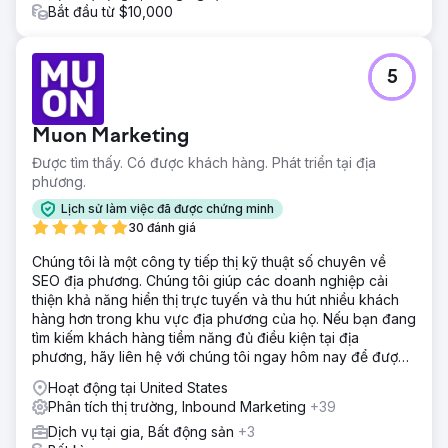
Khi chúng tôi bắt đầu vào tháng 4, công ty đã bội chi để
Bắt đầu từ $10,000
thu hút 70.000 người dùng và tạo ra doanh thu hàng
tháng là 162.318 USD. Đến tháng 8, doanh thu tăng lên
559.387 USD từ 126.000 lượt khách. Chuyển nhanh đến
5
tháng 12 và những con số đó tăng vọt. Doanh thu hàng
tháng tăng vọt lên 1.159.200 USD từ 180.000 khách truy
cập.
Muon Marketing
Được tìm thấy. Có được khách hàng. Phát triển tại địa
Chuyển đến trang agency
phương.
Lịch sử làm việc đã được chứng minh
30 đánh giá
Chúng tôi là một công ty tiếp thị kỹ thuật số chuyên về
SEO địa phương. Chúng tôi giúp các doanh nghiệp cải
thiện khả năng hiển thị trực tuyến và thu hút nhiều khách
hàng hơn trong khu vực địa phương của họ. Nếu bạn đang
tìm kiếm khách hàng tiềm năng đủ điều kiện tại địa
phương, hãy liên hệ với chúng tôi ngay hôm nay để được
tư vấn miễn phí!
Hoạt động tại United States
Phân tích thị trường, Inbound Marketing
+39
Dịch vụ tại gia, Bất động sản
+3