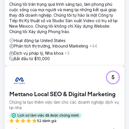
lực tiếp thị của mình để xoay chuyển tình thế và thúc đẩy
Chúng tôi trân trọng quá trình sáng tạo, làm phong phú
tăng trưởng có thể đo lường được.
cuộc sống của mọi người và mang lại những kết quả giúp
thay đổi doanh nghiệp. Chúng tôi tự hào là một Công ty
Giải pháp
Tiếp thị Kỹ thuật số và Studio Sản xuất Video có trụ sở tại
Anchour cung cấp dịch vụ hỗ trợ trọn gói, bao gồm chiến
New Mexico. Chúng tôi không chỉ Xây dựng Website.
lược thương hiệu, thiết kế web, lập kế hoạch truyền thông,
Chúng tôi Xây dựng Phong trào.
phát triển sáng tạo và tiếp thị công cụ tìm kiếm. Sau khi
kiểm tra trang web, truyền thông và cơ sở thành viên của
Hoạt động tại United States
Walden, Anchour đã xác định các lĩnh vực cải tiến chính.
Phân tích thị trường, Inbound Marketing
+44
Họ đã cung cấp các tài sản như hướng dẫn về thương
Dịch vụ pháp lý, Nha khoa
+3
hiệu, nội dung truyền thông xã hội, chiến dịch email (thông
Bắt đầu từ $10,000
qua Klaviyo) và sáng tạo truyền hình kết nối (thông qua
MNTN). Anchour đã tích hợp với nhóm của Walden, sử
dụng Slack và các công cụ quản lý dự án để thực hiện
liền mạch.
5
Kết quả
Công việc của Anchour đã mang lại những kết quả đáng
Mettano Local SEO & Digital Marketing
kể, với việc Walden đạt được mức tăng trưởng thành viên
tích cực đầu tiên kể từ năm 2022 trong khi giảm chi tiêu
Chúng ta tạo thêm việc làm cho các doanh nghiệp dịch vụ
75%. Việc thiết lập lại thương hiệu của họ đã đưa công ty
tại nhà.
vào một con đường mới để thành công, với mức tăng
Lịch sử làm việc đã được chứng minh
trưởng hàng tháng ổn định kể từ khi quan hệ đối tác bắt
52 đánh giá
đầu. Sự tập trung của Anchour vào hành động, giao tiếp