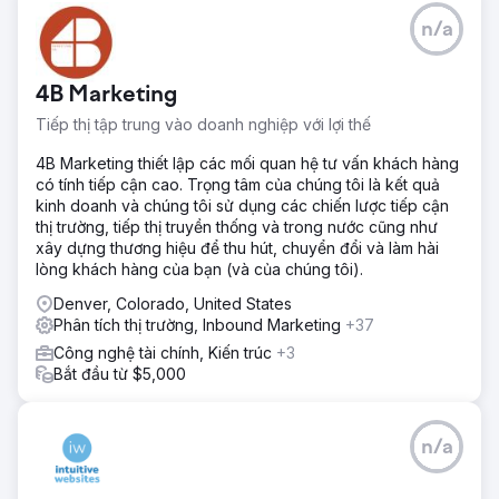
Thử thách
n/a
Buổi chiều hoàn hảo đã thiết kế lại trang web du lịch để
đáp ứng các yêu cầu kỹ thuật SEO, nâng cao hiệu suất và
khả năng hiển thị. Họ đã tạo các trang đích được nhắm
4B Marketing
mục tiêu, liên kết chúng với chiến dịch quảng cáo trả phí
chiến lược và đạt được thành công đáng kể bằng cách
Tiếp thị tập trung vào doanh nghiệp với lợi thế
tăng lưu lượng truy cập không phải trả tiền và chuyển đổi
kiếm được.
4B Marketing thiết lập các mối quan hệ tư vấn khách hàng
có tính tiếp cận cao. Trọng tâm của chúng tôi là kết quả
Giải pháp
kinh doanh và chúng tôi sử dụng các chiến lược tiếp cận
Chúng tôi đã tiến hành kiểm tra trang web trên diện rộng,
thị trường, tiếp thị truyền thống và trong nước cũng như
xác định các vấn đề kỹ thuật và thực hiện các chỉnh sửa.
xây dựng thương hiệu để thu hút, chuyển đổi và làm hài
Chúng tôi đã đánh giá tốc độ, hiệu suất và trải nghiệm
lòng khách hàng của bạn (và của chúng tôi).
người dùng trên thiết bị di động của trang web, dẫn đến
những cải tiến có mục tiêu. Những nỗ lực này đã giúp số
Denver, Colorado, United States
lượt chuyển đổi tăng trung bình 29%, cho thấy tính hiệu
Phân tích thị trường, Inbound Marketing
+37
quả của việc tối ưu hóa của chúng tôi.
Công nghệ tài chính, Kiến trúc
+3
Bắt đầu từ $5,000
Kết quả
Trang web đặt phòng tập trung vào du lịch đã đạt được vị
trí tự nhiên tốt hơn và tăng chuyển đổi trên thiết bị di động
nhờ các cải tiến. Những cải tiến này đã dẫn đến CPA thấp
n/a
hơn và tỷ lệ giữ chân khách hàng cao hơn, đồng thời thứ
hạng tự nhiên tiếp tục tăng.