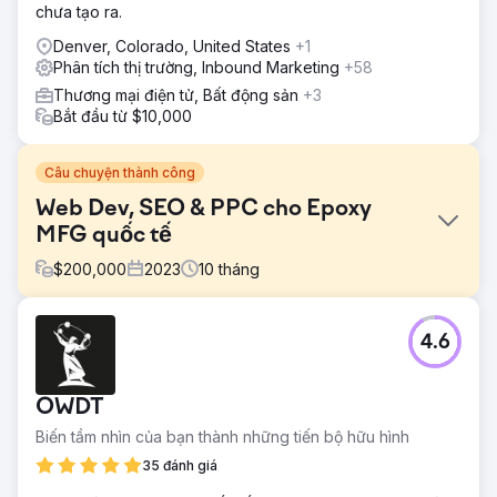
chưa tạo ra.
Denver, Colorado, United States
+1
Phân tích thị trường, Inbound Marketing
+58
Thương mại điện tử, Bất động sản
+3
Bắt đầu từ $10,000
Câu chuyện thành công
Web Dev, SEO & PPC cho Epoxy
MFG quốc tế
$
200,000
2023
10
tháng
Thử thách
4.6
Tạo một thương hiệu epoxy mới tập trung vào người tiêu
dùng từ nhà sản xuất B2B của công ty chúng tôi.
Giải pháp
OWDT
Buổi chiều hoàn hảo đã phát triển một trang web Entropy
Biến tầm nhìn của bạn thành những tiến bộ hữu hình
Resin mới với chương trình phụ trợ tùy chỉnh trên
WordPress và WooC Commerce. Họ đã tích hợp nó với
35 đánh giá
ERP và Salesforce CRM của chúng tôi, tiến hành phân tích