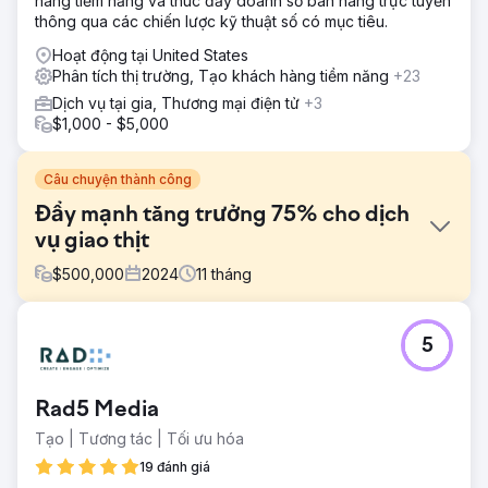
hàng tiềm năng và thúc đẩy doanh số bán hàng trực tuyến
thông qua các chiến lược kỹ thuật số có mục tiêu.
Hoạt động tại United States
Phân tích thị trường, Tạo khách hàng tiềm năng
+23
Dịch vụ tại gia, Thương mại điện tử
+3
$1,000 - $5,000
Câu chuyện thành công
Đẩy mạnh tăng trưởng 75% cho dịch
vụ giao thịt
$
500,000
2024
11
tháng
Thử thách
5
Walden Local, một chợ nông sản hiện đại, cần hiện đại hóa
trải nghiệm kỹ thuật số của mình và thiết lập một cách bền
vững, nhất quán để phát triển cơ sở thành viên. Với số
Rad5 Media
lượng thành viên giảm kể từ năm 2022, công ty đã phải đối
mặt với những thách thức đáng kể trong việc tạo ra một
Tạo | Tương tác | Tối ưu hóa
thương hiệu gắn kết và chiến lược tiếp thị hiệu quả. Họ cần
19 đánh giá
một đối tác để cải thiện thương hiệu, trang web và các nỗ