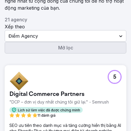
nghề nhất từ ​​cộng đồng của chúng tôi để hỗ trợ hoạt
động marketing của bạn.
21 agency
Xếp theo
Điểm Agency
Mở lọc
5
Digital Commerce Partners
"DCP – đơn vị duy nhất chúng tôi giữ lại." - Semrush
Lịch sử làm việc đã được chứng minh
11 đánh giá
SEO ưu tiên theo danh mục và tăng cường hiển thị bằng AI
cho Shopify Plus và thương mại điện tử doanh nghiệp.