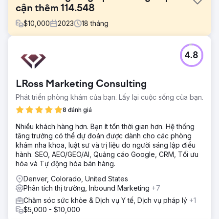
cận thêm 114.548
$
10,000
2023
18
tháng
Thử thách
4.8
Hàng triệu người tìm kiếm trực tuyến để được trợ giúp về
ADHD của họ và 99,9% những người đó không tìm thấy
ADDA – không phải do thiếu thẩm quyền mà vì họ không
LRoss Marketing Consulting
thể cạnh tranh với những người có chiến lược SEO. Điều
này có nghĩa là tiếng nói thực sự của ADDA đang bị các
Phát triển phòng khám của bạn. Lấy lại cuộc sống của bạn.
công ty hoạt động vì lợi nhuận làm lu mờ.
8 đánh giá
Giải pháp
Nhiều khách hàng hơn. Bạn ít tốn thời gian hơn. Hệ thống
Chiến lược nội dung – Từ phân tích đến thực thi 1. Từ khóa
tăng trưởng có thể dự đoán được dành cho các phòng
và ánh xạ chuyển đổi 2. Nhắm mục tiêu liên kết nội bộ, dọn
khám nha khoa, luật sư và trị liệu do người sáng lập điều
dẹp nội dung và làm việc trên trang 3 Kỹ thuật đảo ngược
hành. SEO, AEO/GEO/AI, Quảng cáo Google, CRM, Tối ưu
và giành được các đoạn trích nổi bật 4. Nguyên tắc EEAT
hóa và Tự động hóa bán hàng.
được triển khai
Denver, Colorado, United States
Kết quả
Phân tích thị trường, Inbound Marketing
+7
Trong vòng 12 tháng, phạm vi tiếp cận tự nhiên của
ADD.org đã tăng vọt: - Lưu lượng tìm kiếm không phải trả
Chăm sóc sức khỏe & Dịch vụ Y tế, Dịch vụ pháp lý
+1
tiền tăng 233%, tiếp cận thêm 114.548 người mỗi tháng. -
$5,000 - $10,000
Đã giành được 254 đoạn trích nổi bật – tăng 630,77%. -