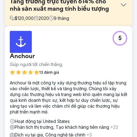
Tăng trưởng trực tuyến 614% cho
nhà sản xuất mang tính biểu tượng
$
120,000
2020
9
tháng
Thử thách
5
Đầu năm 2020, một nhà sản xuất đồ thể thao mang tính
biểu tượng đã gặp khó khăn trong việc phát triển hoạt
động kinh doanh trực tuyến của mình bất chấp nhiều năm
Anchour
nỗ lực. Đến tháng 4 năm 2020, nó chỉ đạt được 70.000
người dùng và doanh thu hàng tháng là 162.318,92 USD.
Giúp người tốt chiến thắng.
Đó là khi nó hợp tác với chúng tôi. Các kết quả nói cho
13 đánh giá
mình.
Anchour là một công ty xây dựng thương hiệu số tập trung
Giải pháp
vào chiến lược, thiết kế và tăng trưởng. Chúng tôi xây
Chúng tôi tập trung vào việc xác định đúng khách hàng
dựng các thương hiệu và trang web khó quên mang lại kết
thông qua các chiến dịch tiếp thị được nhắm mục tiêu để
quả kinh doanh thực sự, kết hợp tư duy chiến lược, sự
tăng mức độ tương tác và tỷ lệ chuyển đổi. Tìm kiếm
sáng tạo và làm việc chăm chỉ để giúp các thương hiệu
không phải trả tiền là chìa khóa để tạo ra sự bền vững cho
phát triển mạnh mẽ.
doanh nghiệp. Chúng tôi đã thiết kế lại trang web và tối ưu
hóa trải nghiệm người dùng cũng như hành trình của người
Hoạt động tại United States
mua.
Phân tích thị trường, Tạo khách hàng tiềm năng
+23
Kết quả
Dịch vụ tại gia, Công nghệ tài chính
+3