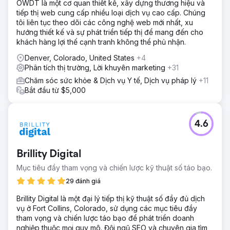
OWDT là một cơ quan thiết kế, xây dựng thương hiệu và
thị trường cũng như quản lý SEO và SEM của chúng tôi, từ
tiếp thị web cung cấp nhiều loại dịch vụ cao cấp. Chúng
đó nâng cao sự hiện diện trực tuyến của chúng tôi một
tôi liên tục theo dõi các công nghệ web mới nhất, xu
cách hiệu quả.
hướng thiết kế và sự phát triển tiếp thị để mang đến cho
Kết quả
khách hàng lợi thế cạnh tranh không thể phủ nhận.
Kể từ khi khởi động lại, doanh số bán hàng đã tăng 56%
Denver, Colorado, United States
+4
từ đầu năm đến nay. Việc tích hợp với CRM của chúng tôi
Phân tích thị trường, Lời khuyên marketing
+31
giúp đơn giản hóa việc tiếp thị tới người tiêu dùng cuối và
tạo điều kiện liên kết các chiến dịch xã hội với trang web
Chăm sóc sức khỏe & Dịch vụ Y tế, Dịch vụ pháp lý
+11
của chúng tôi để biết thêm thông tin. Nội dung mang tính
Bắt đầu từ $5,000
giáo dục đã được trao giải và số lượng yêu cầu về đại sứ
SM ngày càng tăng.
4.6
Chuyển đến trang agency
Brillity Digital
Mục tiêu đầy tham vọng và chiến lược kỹ thuật số táo bạo.
29 đánh giá
Brillity Digital là một đại lý tiếp thị kỹ thuật số đầy đủ dịch
vụ ở Fort Collins, Colorado, sử dụng các mục tiêu đầy
tham vọng và chiến lược táo bạo để phát triển doanh
nghiệp thuộc mọi quy mô. Đội ngũ SEO và chuyên gia tìm