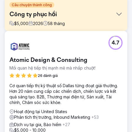
Câu chuyện thành công
Công ty phục hồi
$
5,000
2026
58
tháng
Thử thách
4.7
Công ty phục hồi này cần trợ giúp để tùy chỉnh chiến lược
tiếp thị kỹ thuật số cho từng địa điểm kinh doanh. Mỗi địa
điểm mục tiêu có nhu cầu khôi phục khác nhau và mỗi bên
Atomic Design & Consulting
nhận quyền đều có những mục tiêu riêng biệt mà họ muốn
đạt được, vì vậy khách hàng muốn đảm bảo những mục
Mối quan hệ tiếp thị mạnh mẽ mà nhấp chuột!
tiêu này sẽ được phản ánh trên các trang địa phương.
26 đánh giá
Giải pháp
Cơ quan tiếp thị kỹ thuật số Dallas từng đoạt giải thưởng.
Chúng tôi tập trung vào hỗ trợ SEO, PPC và trang web. Để
Hơn 20 năm cung cấp các chiến dịch, chiến lược và kết
hiểu đầy đủ về nhu cầu của khách hàng và triển khai các
quả sáng tạo. B2B, Thương mại điện tử, Sản xuất, Tài
chiến thuật tối ưu hóa trang web phù hợp, các chuyên gia
chính, Chăm sóc sức khỏe.
của Thrive đã thực hiện phân tích chuyên sâu về sự cạnh
tranh, hiệu suất trang web, chất lượng backlink và hiệu
Hoạt động tại United States
suất tìm kiếm địa phương.
Phân tích thị trường, Inbound Marketing
+53
Kết quả
Dịch vụ tại gia, Bảo hiểm
+27
Các chiến dịch tiếp thị kỹ thuật số của Thrive đã giúp
$5,000 - 10,000