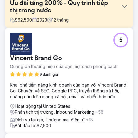
Ưu đãi tăng 200% - Quy trình tiếp
thị trong nước
$
62,500
2023
12
tháng
Thử thách
5
Nhà cung cấp công nghệ đã tìm cách Cải thiện dấu ấn
toàn cầu và đột phá để có được nhóm khách hàng tiềm
năng mới bằng cách tạo ra một chiến lược tiếp thị nội địa
Vincent Brand Go
vững chắc, thiết lập chiến lược phát triển nội dung và SEO
cũng như triển khai thiết kế theo định hướng tăng trưởng.
Quảng bá thương hiệu của bạn một cách phong cách
Thị trường công nghệ tiếp thị rất đông đúc với ngân sách
9 đánh giá
hạn chế.
Khai phá tiềm năng kinh doanh của bạn với Vincent Brand
Giải pháp
Go. Chuyên về SEO, Google PPC, truyền thông xã hội,
Nhóm phát triển và các nhà chiến lược của chúng tôi đã
quảng cáo trên mạng xã hội, email và nhiều hơn nữa.
bắt đầu bằng việc lập bản đồ một trang web mới và thiết
lập các thành phần nền tảng cho chiến lược tiếp thị trong
Hoạt động tại United States
nước: tính cách, ghi điểm khách hàng tiềm năng, chiến
Phân tích thị trường, Inbound Marketing
+58
dịch email, SEO, viết blog và nội dung cao cấp. Chúng tôi
Dịch vụ tại gia, Thương mại điện tử
+18
thiết lập tất cả những thứ này cùng với các trình kích hoạt
Bắt đầu từ $2,500
tự động hóa tiếp thị bên trong HubSpot.
Kết quả