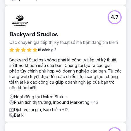
khách hàng tạo ra trung bình 497 khách hàng tiềm năng
cho mỗi địa điểm và tăng lưu lượng truy cập không phải
trả tiền lên khoảng 57%. Chỉ riêng trong năm 2020, Thrive
4.7
đã tạo ra tổng cộng 89.422 khách hàng tiềm năng trên 180
địa điểm, bao gồm 1.345 cuộc gọi và 2.064 lượt chuyển
đổi.
Backyard Studios
Các chuyên gia tiếp thị kỹ thuật số mà bạn đang tìm kiếm
Chuyển đến trang agency
18 đánh giá
Backyard Studios không phải là công ty tiếp thị kỹ thuật
số theo khuôn mẫu của bạn. Chúng tôi tạo ra các giải
pháp tùy chỉnh phù hợp với doanh nghiệp của bạn. Từ các
trang web tuyệt đẹp đến các chiến lược sáng tạo, chúng
tôi thiết kế các công cụ giúp doanh nghiệp của bạn trở
nên khác biệt!
Hoạt động tại United States
Phân tích thị trường, Inbound Marketing
+43
Dịch vụ tại gia, Bảo hiểm
+12
Bất kì