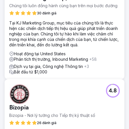
tiếp tục là một thách thức đáng kinh ngạc để tiếp cận cơ
Chúng tôi luôn đồng hành cùng bạn trên mọi bước đường
sở khách hàng rộng hơn, đặc biệt là với người dùng cuối.
30 đánh giá
Giải pháp
Tại KJ Marketing Group, mục tiêu của chúng tôi là thực
Khách hàng trước đây đã làm việc với một công ty khác về
hiện các chiến dịch tiếp thị hiệu quả giúp phát triển doanh
SEO và cần ý kiến thứ hai. Điều đầu tiên chúng tôi làm là
nghiệp của bạn. Chúng tôi tự hào khi làm việc chăm chỉ
kiểm tra toàn diện các nỗ lực tiếp thị và bán hàng của
trong mọi khía cạnh của chiến dịch của bạn, từ chiến lược,
công ty - mọi thứ từ kiểm tra trang web tự động và thủ
đến triển khai, đến đo lường kết quả.
công đến phân tích đầy đủ đối thủ cạnh tranh. SEO, PPC,
Chiến lược Inbound & Thiết kế web.
Hoạt động tại United States
Phân tích thị trường, Inbound Marketing
+58
Kết quả
Tăng trưởng bùng nổ! Chưa đầy một năm sau khi hợp tác
Dịch vụ tại gia, Công nghệ Thông tin
+3
với Atomic, trang web của khách hàng đã từ một kênh
Bắt đầu từ $1,000
dưới mức trung bình trở thành một cỗ máy tạo doanh số.
Chiến lược của chúng tôi được áp dụng, lưu lượng truy
cập trang web tổng thể đã tăng 232%. Chúng tôi đã triển
4.8
khai các chiến lược tiếp thị qua email và PPC; giao dịch
tăng vọt thêm 97%.
Bizopia
Chuyển đến trang agency
Bizopia - Nơi lý tưởng cho Tiếp thị kỹ thuật số
26 đánh giá