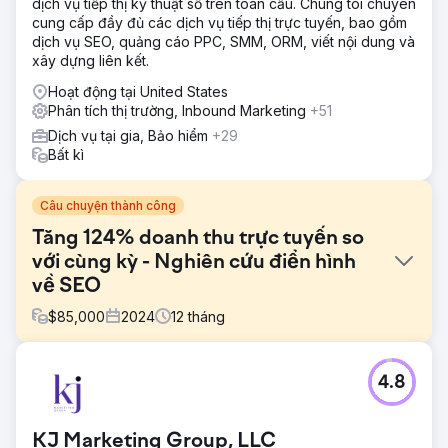
dịch vụ tiếp thị kỹ thuật số trên toàn cầu. Chúng tôi chuyên
cung cấp đầy đủ các dịch vụ tiếp thị trực tuyến, bao gồm
dịch vụ SEO, quảng cáo PPC, SMM, ORM, viết nội dung và
xây dựng liên kết.
Hoạt động tại United States
Phân tích thị trường, Inbound Marketing
+51
Dịch vụ tại gia, Bảo hiểm
+29
Bất kì
Câu chuyện thành công
Tăng 124% doanh thu trực tuyến so
với cùng kỳ - Nghiên cứu điển hình
về SEO
$
85,000
2024
12
tháng
Thử thách
4.8
Chợ bán lẻ đông đúc. Có nhiều kênh và người tiêu dùng
thường truy cập các trang thương mại điện tử tên tuổi lớn
để mua hàng gia dụng. Với mối quan hệ hợp tác với nhà
KJ Marketing Group, LLC
bán lẻ của khách hàng, thách thức bán hàng trực tuyến