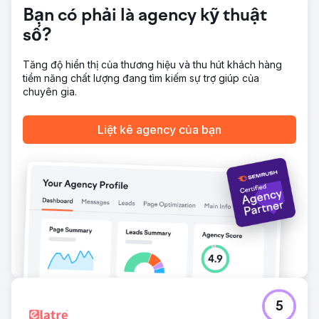
Chưa đầy một năm sau khi hợp tác với Atomic, việc tối ưu
Bạn có phải là agency kỹ thuật
hóa trang web và chiến thuật tiếp thị trong nước đã thúc
số?
đẩy lưu lượng truy cập không phải trả tiền với số lượng
khách hàng tiềm năng tăng 40%. Lưu lượng truy cập từ tìm
kiếm không phải trả tiền tăng 126% cùng lúc, mức độ
Tăng độ hiển thị của thương hiệu và thu hút khách hàng
tương tác tăng vọt nhờ nội dung tương tác và tài nguyên
tiềm năng chất lượng đang tìm kiếm sự trợ giúp của
phù hợp với hành trình của người mua.
chuyên gia.
Chuyển đến trang agency
Liệt kê agency của bạn
5