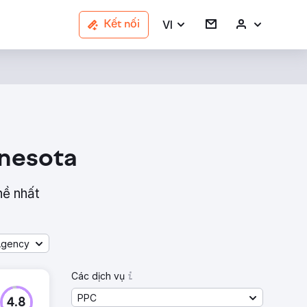
VI
Kết nối
nesota
hề nhất
Agency
Các dịch vụ
PPC
4.8