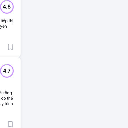
4.8
tiếp thị
uyền
4.7
ói rằng
 có thể
y trình