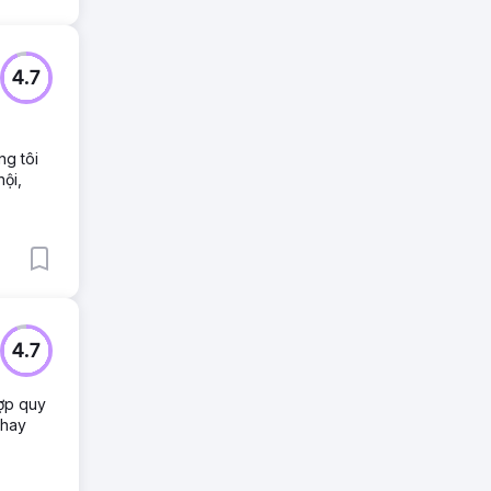
4.7
ng tôi
ội,
4.7
hợp quy
 hay