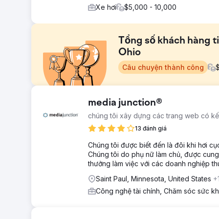
Xe hơi
$5,000 - 10,000
Tổng số khách hàng ti
Ohio
Câu chuyện thành công
Thử thách
media junction®
Sự cạnh tranh trong các chương trình đào tạo sau đại 
chúng tôi xây dựng các trang web có kế
yếu là do sự cạnh tranh ngày càng tăng và sự phổ biến
khác cung cấp.
13 đánh giá
Giải pháp
Chúng tôi được biết đến là đôi khi hơi cụ
Chúng tôi đã thực hiện chiến lược cá nhân hóa được th
Chúng tôi do phụ nữ làm chủ, được cung 
trên các công cụ tìm kiếm thông qua việc thêm các từ 
thưởng làm việc với các doanh nghiệp th
trên trang web của họ.
Saint Paul, Minnesota, United States
+
Kết quả
Công nghệ tài chính, Chăm sóc sức kh
- Khách hàng tiềm năng tổng thể tăng 135% - Khách hà