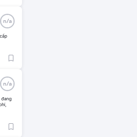
n/a
 cấp
n/a
c đang
phí,