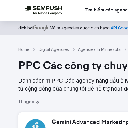
Tìm kiếm các agenc
dịch bởi
Mô tả agencies được dịch bằng
API Goog
Home
Digital Agencies
Agencies In Minnesota
PPC Các công ty chuy
Danh sách 11 PPC Các agency hàng đầu ở M
từ ​​cộng đồng của chúng tôi để hỗ trợ hoạt 
11 agency
Gemini Advanced Marketing