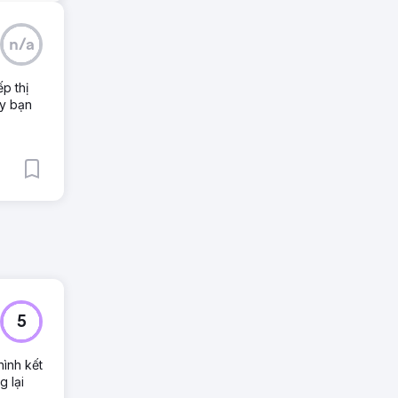
n/a
p thị
ay bạn
5
hình kết
g lại