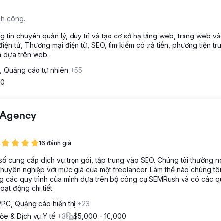
nh công.
 tin chuyên quản lý, duy trì và tạo cơ sở hạ tầng web, trang web và 
điện tử, Thương mại điện tử, SEO, tìm kiếm có trả tiền, phương tiện tr
h dựa trên web.
, Quảng cáo tự nhiên
+55
00
 Agency
16 đánh giá
t số cung cấp dịch vụ trọn gói, tập trung vào SEO. Chúng tôi thường n
huyên nghiệp với mức giá của một freelancer. Làm thế nào chúng tôi
g các quy trình của mình dựa trên bộ công cụ SEMRush và có các qu
ạt động chi tiết.
PPC, Quảng cáo hiển thị
+23
ỏe & Dịch vụ Y tế
+3
$5,000 - 10,000