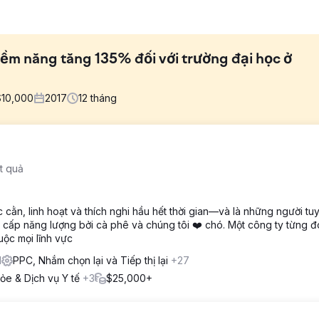
ềm năng tăng 135% đối với trường đại học ở
$
10,000
2017
12
tháng
học về tiếp thị ở Ohio đã tăng cường đáng kể trong những năm gần đ
t quả
 của các lựa chọn bằng cấp, đặc biệt là trực tuyến, do các trường đ
c cằn, linh hoạt và thích nghi hầu hết thời gian—và là những người tuy
iết kế cho đối tượng mục tiêu của họ bằng cách nâng cao khả năng h
cấp năng lượng bởi cà phê và chúng tôi ❤️ chó. Một công ty từng đo
khóa được nhắm mục tiêu có liên quan đến đối tượng và tinh chỉnh n
uộc mọi lĩnh vực
1
PPC, Nhắm chọn lại và Tiếp thị lại
+27
ỏe & Dịch vụ Y tế
+3
$25,000+
ng tiềm năng tự nhiên tăng 38% - Khách hàng tiềm năng trả phí tăn