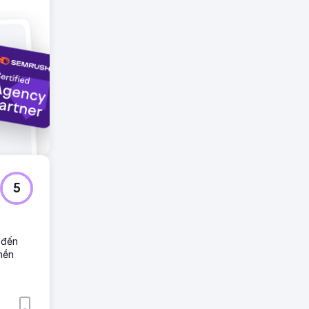
 lên
o nhiều
5
 đến
 nền