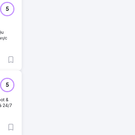
5
ệu
 vực
5
pot &
uả 24/7