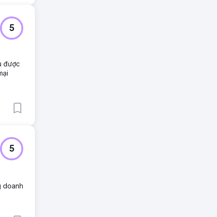
5
êu được
mại
5
ng doanh