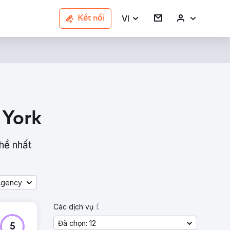
VI
Kết nối
 York
hề nhất
Agency
Các dịch vụ
Đã chọn: 12
5