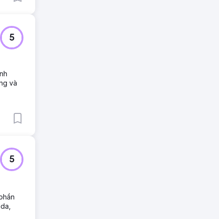
5
ành
ộng và
5
 phần
ada,