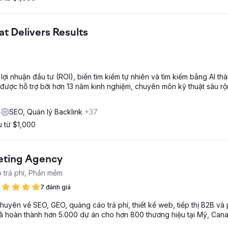
 Delivers Results
i nhuận đầu tư (ROI), biến tìm kiếm tự nhiên và tìm kiếm bằng AI th
ược hỗ trợ bởi hơn 13 năm kinh nghiệm, chuyên môn kỹ thuật sâu r
4
SEO, Quản lý Backlink
+37
u từ $1,000
keting Agency
áo trả phí, Phần mềm
7 đánh giá
 chuyên về SEO, GEO, quảng cáo trả phí, thiết kế web, tiếp thị B2B và
đã hoàn thành hơn 5.000 dự án cho hơn 800 thương hiệu tại Mỹ, Can