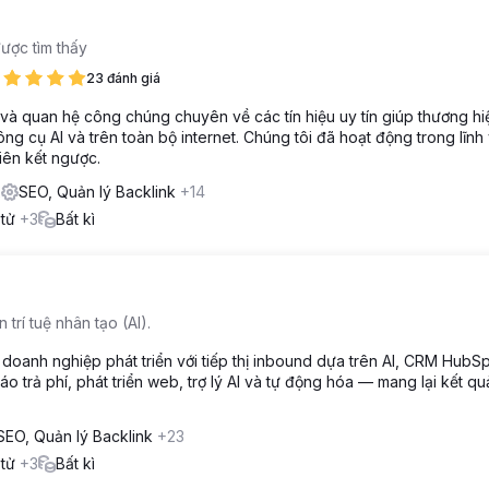
được tìm thấy
23 đánh giá
 và quan hệ công chúng chuyên về các tín hiệu uy tín giúp thương hi
ông cụ AI và trên toàn bộ internet. Chúng tôi đã hoạt động trong lĩnh
iên kết ngược.
2
SEO, Quản lý Backlink
+14
 tử
+3
Bất kì
 trí tuệ nhân tạo (AI).
oanh nghiệp phát triển với tiếp thị inbound dựa trên AI, CRM HubS
áo trả phí, phát triển web, trợ lý AI và tự động hóa — mang lại kết q
SEO, Quản lý Backlink
+23
 tử
+3
Bất kì