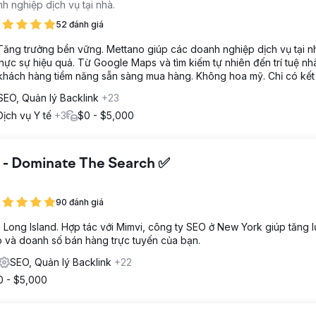
h nghiệp dịch vụ tại nhà.
52 đánh giá
Tăng trưởng bền vững. Mettano giúp các doanh nghiệp dịch vụ tại n
hực sự hiệu quả. Từ Google Maps và tìm kiếm tự nhiên đến trí tuệ nh
khách hàng tiềm năng sẵn sàng mua hàng. Không hoa mỹ. Chỉ có kết
SEO, Quản lý Backlink
+23
Dịch vụ Y tế
+3
$0 - $5,000
 - Dominate The Search ✅
90 đánh giá
ong Island. Hợp tác với Mimvi, công ty SEO ở New York giúp tăng 
p và doanh số bán hàng trực tuyến của bạn.
SEO, Quản lý Backlink
+22
0 - $5,000