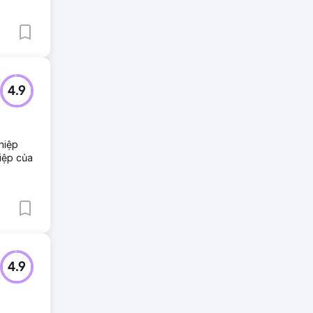
4.9
hiệp
iệp của
4.9