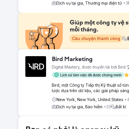
Dịch vụ tại gia, Thương mại điện tử
+3
Giúp một công ty vệ s
mỗi tháng.
Câu chuyện thành công
Thử thách
Bird Marketing
Một công ty vệ sinh ở thành phố New York đã chi hàn
Digital Mastery, được truyền tải bởi Bird 
cuộc gọi. Khi có những khoản chi phí lớn, họ phải gi
đang tìm kiếm một đội ngũ marketing có thể giúp họ giả
Lịch sử làm việc đã được chứng minh
Giải pháp
Bird, một Công ty Tiếp thị Kỹ thuật số t
Chúng tôi đã tối ưu hóa hoàn toàn trang web và hồ sơ
lược dựa trên dữ liệu, các giải pháp sá
hợp trong thị trường của họ, những từ khóa có ý định 
và các chiến thuật SEO ngoài trang đã gửi tín hiệu rõ
New York, New York, United States
+
nào nên được xếp hạng cao hơn, và chúng tôi bắt đầ
Dịch vụ tại gia, Bảo hiểm
+29
Bất kì
Kết quả
Công ty vệ sinh Cleanzilla Cleaning tại thành phố New
Google Ads chỉ để tăng số lượng cuộc gọi, sang việc t