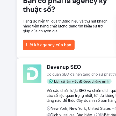
Bạn có phải là agency kỹ
Chúng tôi không chỉ thay thế số lượng khách hàng ti
27%... với chi phí thấp hơn đáng kể. Nhờ đó, công ty 
thuật số?
hướng khác!
Tăng độ hiển thị của thương hiệu và thu hút khách
Chuyển đến trang agency
hàng tiềm năng chất lượng đang tìm kiếm sự trợ
giúp của chuyên gia.
Liệt kê agency của bạn
Devenup SEO
Cơ quan SEO đa nền tảng cho sự phát tr
Lịch sử làm việc đã được chứng minh
Với các chiến lược SEO và chiến dịch qu
các số liệu quan trọng nhất, từ lưu lượn
tảng nào để thúc đẩy doanh số bán hàng
New York, New York, United States
+
Dịch vụ tại gia, Bảo hiểm
+29
Bắt đầ