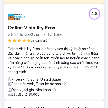
Thử thách
4.8
Khách hàng giao cho tôi thiết kế cho họ một thiết kế thứ ba
và làm cho nó thật hiện đại. Họ cũng cần một logo mới.
Trước đó, tôi đã tạo hai trang web bằng Zurb's
Online Visibility Pros
Foundation và một giao diện WordPress tùy chỉnh do
chúng tôi tự thiết kế. Logo của họ lúc đó mang hơi hướng
Biến nhấp chuột thành khách hàng
cuối những năm 90, rất chi tiết.
35 đánh giá
Giải pháp
Online Visibility Pros là công ty tiếp thị kỹ thuật số hàng
Tôi đã tìm được một chủ đề hiện đại cho các nhà hàng
đầu dành riêng cho các công ty dịch vụ tại nhà, nhà thầu
pizza mà khách hàng đã chấp thuận. Tôi cũng tái tạo logo
và doanh nghiệp "gần tôi" muốn tạo ra nguồn khách hàng
của họ với nét đơn giản, hiện đại, phù hợp hoàn hảo với
tiềm năng chất lượng cao ổn định bằng các chiến lược và
hình ảnh tỷ lệ 1:1.
kỹ thuật SEO và phương tiện truyền thông trả phí đã được
Kết quả
chứng minh.
Một trang web được thiết kế riêng đã khiến họ vô cùng
Phoenix, Arizona, United States
kinh ngạc; nó thể hiện chuỗi 17 năm liền họ là nhà hàng
Phát triển web, Thiết kế đồ họa
+23
pizza ngon nhất Marshfield mà họ tự hào. Tôi đã tái tạo
logo của họ, một chiếc Chevy Bel Air màu đỏ anh đào đời
Dịch vụ tại gia, Nha khoa
+3
1957. Tôi tìm thấy một bản sao vector của chính chiếc xe
Bắt đầu từ $1,000
đó, tô màu đỏ anh đào làm thực đơn, và bao quanh nó
bằng tên doanh nghiệp của anh bằng chữ bo tròn. Anh ấy
yêu thích nó đến mức sử dụng nó trên các ấn phẩm văn