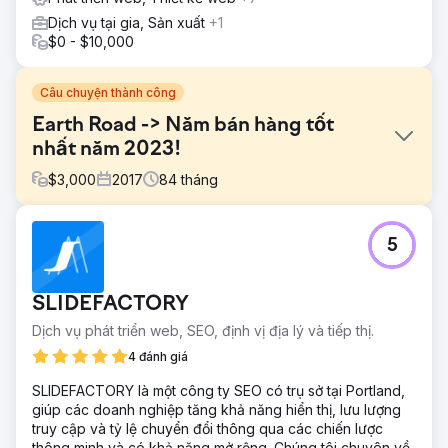
Dịch vụ tại gia, Sản xuất
+1
$0 - $10,000
Câu chuyện thành công
Earth Road -> Năm bán hàng tốt
nhất năm 2023!
$
3,000
2017
84
tháng
Thử thách
5
Họ cần một bộ dịch vụ tiếp thị kỹ thuật số đầy đủ vì họ có
ít khả năng hiển thị, ngân sách eo hẹp và lưu lượng truy
cập thấp.
SLIDEFACTORY
Giải pháp
Dịch vụ phát triển web, SEO, định vị địa lý và tiếp thị.
Ailie Inc. bắt đầu xử lý việc xây dựng lại trang web của
Earth Road Inc. Asphalt. Sau khi lập chỉ mục trang web và
4 đánh giá
thiết lập để xếp hạng trên Google, chúng tôi cung cấp
SLIDEFACTORY là một công ty SEO có trụ sở tại Portland,
dịch vụ tiếp thị kỹ thuật số, quản lý phương tiện truyền
giúp các doanh nghiệp tăng khả năng hiển thị, lưu lượng
thông xã hội và chiến lược thương hiệu. Chúng tôi đã hỗ
truy cập và tỷ lệ chuyển đổi thông qua các chiến lược
trợ công ty này vượt qua nhiều thay đổi và giai đoạn phát
thông minh và có khả năng mở rộng. Chúng tôi chuyên về