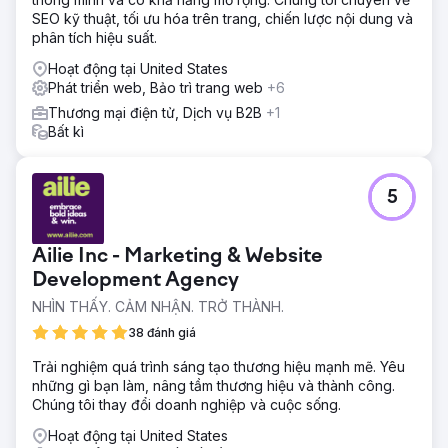
triển.
SEO kỹ thuật, tối ưu hóa trên trang, chiến lược nội dung và
Kết quả
phân tích hiệu suất.
Hàng năm Earth Road Inc. Asphalt đều đồng hành cùng
Hoạt động tại United States
Ailie Inc., doanh số bán hàng và khả năng hiển thị của họ
Phát triển web, Bảo trì trang web
+6
đều tăng lên, năm 2023 là năm bán hàng tốt nhất của họ.
Hiện họ xếp hạng 1-2 cho các mục tiêu từ khóa chính trên
Thương mại điện tử, Dịch vụ B2B
+1
Google và đã đồng hành cùng chúng tôi trong hơn bảy
Bất kì
năm.
Chuyển đến trang agency
5
Ailie Inc - Marketing & Website
Development Agency
NHÌN THẤY. CẢM NHẬN. TRỞ THÀNH.
38 đánh giá
Trải nghiệm quá trình sáng tạo thương hiệu mạnh mẽ. Yêu
những gì bạn làm, nâng tầm thương hiệu và thành công.
Chúng tôi thay đổi doanh nghiệp và cuộc sống.
Hoạt động tại United States