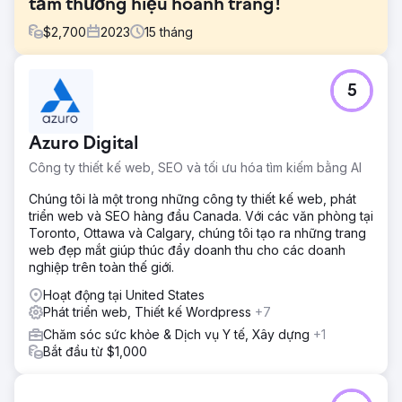
tầm thương hiệu hoành tráng!
$
2,700
2023
15
tháng
Thử thách
5
Tầm nhìn kém, phương tiện truyền thông xã hội yếu, lưu
lượng truy cập chậm, ngân sách bị tổn hại và tinh thần
nhân viên thấp.
Azuro Digital
Giải pháp
Công ty thiết kế web, SEO và tối ưu hóa tìm kiếm bằng AI
Đầu tiên, chúng tôi xây dựng lại trang web More Than
Blinds của GA và tối ưu hóa SEO trên trang và ngoài trang.
Chúng tôi là một trong những công ty thiết kế web, phát
Sau khi lập chỉ mục trang web, chúng tôi đưa công ty của
triển web và SEO hàng đầu Canada. Với các văn phòng tại
họ vào danh sách thông qua danh sách địa phương trên
Toronto, Ottawa và Calgary, chúng tôi tạo ra những trang
Sem Rush và bắt đầu xem họ leo lên thứ hạng trên
web đẹp mắt giúp thúc đẩy doanh thu cho các doanh
Google. Chúng tôi đã giải quyết được nhiều vấn đề cản trở
nghiệp trên toàn thế giới.
giao thông khác.
Hoạt động tại United States
Kết quả
Phát triển web, Thiết kế Wordpress
+7
Giờ đây, họ được xếp hạng cạnh tranh, tăng lưu lượng truy
Chăm sóc sức khỏe & Dịch vụ Y tế, Xây dựng
+1
cập, có thể đáp ứng nhu cầu ngân sách và cải thiện tinh
Bắt đầu từ $1,000
thần nhân viên lên 100%.
Chuyển đến trang agency