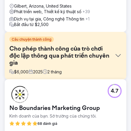
Gilbert, Arizona, United States
Phát triển web, Thiết kế kỹ thuật số
+39
Dịch vụ tại gia, Công nghệ Thông tin
+1
Bắt đầu từ $2,500
Câu chuyện thành công
Cho phép thành công của trò chơi
độc lập thông qua phát triển chuyên
gia
$
6,000
2025
2
tháng
Thử thách
4.7
Một studio game độc lập gặp phải nhiều trở ngại trong
việc cải tiến lối chơi, giải quyết các vấn đề lỗi phức tạp và
chuẩn bị ra mắt nền tảng lớn.
No Boundaries Marketing Group
Giải pháp
Kinh doanh của bạn. Sở trường của chúng tôi.
Chúng tôi đã cải thiện cơ chế trò chơi, sửa lỗi trong hệ
thống cốt lõi, xây dựng menu, phát triển trình quản lý tài
68 đánh giá
nguyên linh hoạt và thêm các tính năng mới như hệ thống