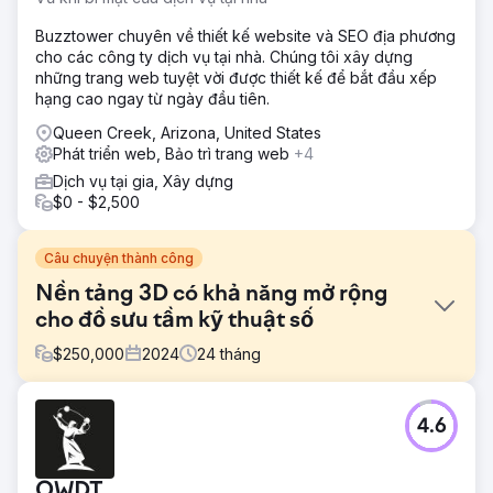
Buzztower chuyên về thiết kế website và SEO địa phương
cho các công ty dịch vụ tại nhà. Chúng tôi xây dựng
những trang web tuyệt vời được thiết kế để bắt đầu xếp
hạng cao ngay từ ngày đầu tiên.
Queen Creek, Arizona, United States
Phát triển web, Bảo trì trang web
+4
Dịch vụ tại gia, Xây dựng
$0 - $2,500
Câu chuyện thành công
Nền tảng 3D có khả năng mở rộng
cho đồ sưu tầm kỹ thuật số
$
250,000
2024
24
tháng
Thử thách
4.6
Khách hàng của chúng tôi cần một nền tảng tùy chỉnh để
ra mắt và hỗ trợ dòng sản phẩm sưu tầm kỹ thuật số của
họ. Họ muốn một sản phẩm an toàn, có khả năng mở rộng,
OWDT