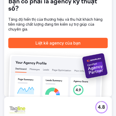
Bạn có phải là agency kỹ thuật
phòng phẩm (phong bì, nhãn, nhãn dán), quảng cáo biển
số?
quảng cáo, quảng cáo trực tuyến, quảng cáo in ấn, và
thậm chí cả decal nam châm tùy chỉnh cho xe golf của anh
ấy.
Tăng độ hiển thị của thương hiệu và thu hút khách hàng
tiềm năng chất lượng đang tìm kiếm sự trợ giúp của
chuyên gia.
Chuyển đến trang agency
Liệt kê agency của bạn
4.8