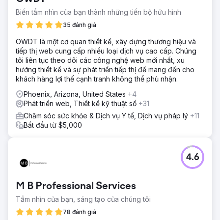
kết nối với các sự kiện blockchain, cung cấp nội dung 3D
và thu hút lượng người hâm mộ ngày càng tăng.
Biến tầm nhìn của bạn thành những tiến bộ hữu hình
Giải pháp
35 đánh giá
Chúng tôi đã thiết kế và xây dựng một ứng dụng máy tính
OWDT là một cơ quan thiết kế, xây dựng thương hiệu và
để bàn 3D dựa trên Unity tùy chỉnh và một hệ thống back-
tiếp thị web cung cấp nhiều loại dịch vụ cao cấp. Chúng
end giám sát hoạt động blockchain. Nền tảng này cho
tôi liên tục theo dõi các công nghệ web mới nhất, xu
phép người dùng khám phá các vật phẩm sưu tầm, theo
hướng thiết kế và sự phát triển tiếp thị để mang đến cho
dõi quyền sở hữu và đăng nhập thông qua hệ thống ví an
khách hàng lợi thế cạnh tranh không thể phủ nhận.
toàn.
Phoenix, Arizona, United States
+4
Kết quả
Phát triển web, Thiết kế kỹ thuật số
+31
Nền tảng này đã ra mắt thành công và mở rộng quy mô với
hơn 2.000 người đăng ký. Hiện tại, nền tảng này đang hỗ
Chăm sóc sức khỏe & Dịch vụ Y tế, Dịch vụ pháp lý
+11
trợ một hệ sinh thái kỹ thuật số đang phát triển và cho
Bắt đầu từ $5,000
phép người hâm mộ tương tác thông qua trải nghiệm 3D
sống động, đồng bộ hóa blockchain theo thời gian thực và
phân phối sản phẩm sưu tầm liền mạch.
4.6
Chuyển đến trang agency
M B Professional Services
Tầm nhìn của bạn, sáng tạo của chúng tôi
78 đánh giá