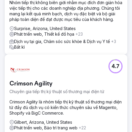
Nhóm tiếp thị không biên giới nhằm mục đích đơn giản hóa
tăng sức mạnh, tất cả đều nằm trong công cụ Godot.
việc tiếp thị cho các doanh nghiệp địa phương. Chúng tôi
Kết quả
mang lại kết quả minh bạch, dịch vụ đặc biệt và bộ giải
Nhóm đã đẩy nhanh quá trình phát triển, tối ưu hóa lối chơi
pháp toàn diện để đạt được mục tiêu của khách hàng.
và ra mắt thành công tựa game của mình trên một thị
Surprise, Arizona, United States
trường kỹ thuật số hàng đầu.
Phát triển web, Thiết kế đồ họa
+23
Dịch vụ tại gia, Chăm sóc sức khỏe & Dịch vụ Y tế
+3
Chuyển đến trang agency
Bất kì
4.7
Crimson Agility
Chuyên gia tiếp thị kỹ thuật số thương mại điện tử
Crimson Agility là nhóm tiếp thị kỹ thuật số thương mại điện
tử đầy đủ dịch vụ có kiến thức chuyên sâu về Magento,
Shopify và BigC Commerce.
Gilbert, Arizona, United States
Phát triển web, Bảo trì trang web
+22