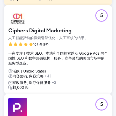
挑战
5
客户没有出现在人工智能生成的答案中，而他们的竞争对手却
出现了，并在 LLM 中被引用。
解决方案
Ciphers Digital Marketing
我们独有的AI曝光增长服务，深入研究了客户竞争对手提及和
人工智能驱动的搜索引擎优化，人工审核的结果。
引用的关键词、主题和关键提示，而我们的客户却未能出现在
其中。凭借我们专业的SEO和内容营销能力，以及独特的LLM
107 条评价
种子策略，我们能够精准定位客户目标客户提出的关键提示/问
一家专注于技术 SEO、本地和全国搜索以及 Google Ads 的全
题，从而在AI生成的答案中为客户打造战略性排名。
国性 SEO 和数字营销机构，服务于竞争激烈的美国市场中的
结果
服务型企业。
成果：我们成功提升了客户的线上曝光度和人工智能（AI）曝
活跃于United States
光度：现在，我们的客户已被纳入不同LLM平台的AI生成答案
内容营销, 内容策略
+43
中，他们的品牌被不同的AI模型提及、引用和推荐，并被定位
为买家首选的解决方案。短短四个月内，他们的AI曝光度提升
家政服务, 医疗保健服务
+3
了400%，网站获得的潜在客户数量也增长了220%。
$1,000 起
前往营销公司页面
5