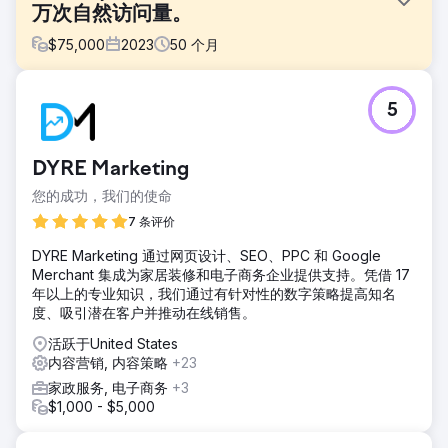
万次自然访问量。
$
75,000
2023
50
个月
挑战
5
对于NN Life and Pensions而言，目标是从零开始，通过全新
的博客架构创造自然流量，并在非品牌金融搜索结果中提升曝
光度。由于该项目是在《青年人寿保险和养老金法》
DYRE Marketing
（YMYL）框架下的保险和养老金领域开展的，因此信任度、
准确性和权威性至关重要。在这个竞争激烈的领域，既需要触
您的成功，我们的使命
达广泛的受众，也需要实现可持续的非品牌增长。
7 条评价
解决方案
DYRE Marketing 通过网页设计、SEO、PPC 和 Google
我们为 NN Hayat 设计了一套结合 SEO 和内容营销的策略。
Merchant 集成为家居装修和电子商务企业提供支持。凭借 17
我们创作的内容遵循 Google 的 EAT 原则，旨在提升用户的
年以上的专业知识，我们通过有针对性的数字策略提高知名
财务意识，并解答用户敏感的问题。我们分析了数万个搜索量
度、吸引潜在客户并推动在线销售。
高、转化潜力大的关键词，并据此规划内容架构。我们通过社
交媒体、广告和创意内容支持，强化了 SEO 工作，从而提升
活跃于United States
了博客的曝光度和用户互动。
内容营销, 内容策略
+23
结果
家政服务, 电子商务
+3
短短六个月内，该品牌每月自然流量就从零增长到十万。前三
$1,000 - $5,000
年，其有效自然流量累计超过四百万。该品牌在约六万个关键
词的搜索结果首页排名，并在超过一万个关键金融术语中位列