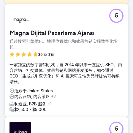
挑战
5
尽管Şampiyon Filtre总部位于土耳其，但其目标是在全球市场
发展并提升知名度，尤其是在美国等竞争激烈的市场。其主要
目标是增加土耳其语和英语搜索的自然流量，增强品牌知名
Magna Dijital Pazarlama Ajansı
度，并通过数字渠道获得更多高质量的B2B销售线索。与此同
时，公司还需要加强技术基础设施、内容结构和国际SEO策
通过搜索引擎优化、地理位置优化和效果营销实现数字化增
略。
长。
解决方案
30 条评价
我们为 Şampiyon Filtre 共同制定了搜索引擎优化 (SEO)、内
一家独立的数字营销机构，自 2014 年以来一直提供 SEO、内
容营销和全球数字战略。我们重新设计了土耳其语和英语内
容营销、社交媒体、效果营销和网站开发服务；如今通过
容，重点关注用户意图、语义深度和收益前后对比 (EEAT)。
GEO（生成式引擎优化）和 AI 搜索可见性为品牌提供可持续
我们制定了包含 48 个月发布计划的全面内容路线图；我们共
增长。
同拓展了产品页面和信息页面。此外，我们还对技术 SEO、页
面优化、内部链接架构、移动设备兼容性、速度和图像优化进
活跃于United States
行了重组。
内容营销, 内容策略
+7
结果
制造业, B2B 服务
+1
四年内，自然流量增长超过1000%。该品牌在谷歌上针对超过
$2,500 - $5,000
10万个关键词排名，其中超过2万个关键词进入首页，超过
1000个关键词排名第一。在美国市场，该品牌也实现了近
1000个关键词首页排名，近200个关键词排名第一。这一增长
5
直接提升了Şampiyon Filtre的全球知名度和B2B潜在客户开发