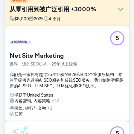
从零引用到被广泛引用 +3000%
$
8,000
2025
4
个月
挑战
5
一家成立不久、网站刚上线不久的初创公司，竟然没有出现在
人工智能搜索结果中——而它的竞争对手却都能找到。这些竞
争对手都是各自领域的佼佼者，他们的网站多年来积累了很高
Net Site Marketing
的权威性，在关键话题上占据主导地位，并保持着强大的在线
影响力。这家初创公司在重要关键词的搜索结果中找不到，人
世界一流的SEO机构 - 25年以上经验
工智能搜索结果中也完全没有提及。这家初创公司的预算非常
有限。
我们是一家拥有超过25年经验的B2B和B2C企业服务机构，专
注于提供先进的AI SEO服务和传统SEO服务。我们始终掌握最
解决方案
新的AI SEO、LLM SEO、LLM优化和GEO技术。
这家初创公司推出了我们独创的列表式文章服务，两个月后，
该服务开始出现在人工智能生成的答案中，并出现在各种潜在
活跃于United States
客户管理系统（LLM）中。该公司表示，他们开始收到潜在客
内容营销, 内容策略
+22
户的咨询。当他们询问这些潜在客户是如何找到他们的时，潜
保险, 银行与金融
+3
在客户表示，他们的解决方案在某个最佳解决方案列表中排名
任何
第一。四个月后，这家初创公司的品牌出现在人工智能针对其
目标客户群体最关心的问题所给出的答案中。
结果
5