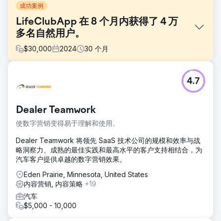
成功案例
LifeClubApp 在 8 个月内获得了 4 万
多名自然用户。
$
30,000
2024
30
个月
挑战
4.7
LifeClubApp 的目标是在竞争激烈且监管严格的医疗保健领域
从零开始建立自然流量。博客上线之初，每月自然流量为零，
域名权重低，且没有任何内容在搜索引擎中获得排名。其目标
Dealer Teamwork
是提升品牌知名度，创造可持续的自然流量，并成为健康内容
领域值得信赖的权威平台。
使数字营销变得易于理解和使用。
解决方案
Dealer Teamwork 将领先 SaaS 技术公司的规模和效率与战
我们为 LifeClubApp 制定了 SEO、内容策略和技术优化方
略洞察力、成熟的最佳实践和最高水平的客户支持相结合，为
案。我们确定了与用户意图相关的长尾关键词，创建了能够响
汽车客户提供卓越的数字营销效果。
应自然语言查询的内容结构，并运用了基于实体的内容建模原
则。我们优化了元标签、标题结构、图片替代文字、内部链接
Eden Prairie, Minnesota, United States
和页面加载速度；并持续利用 Google Search Console 和
内容营销, 内容策略
+19
Analytics 数据更新内容，以确保策略的有效性。
汽车
$5,000 - 10,000
结果
项目上线仅8个月，每月自然用户流量就超过4万。超过500个