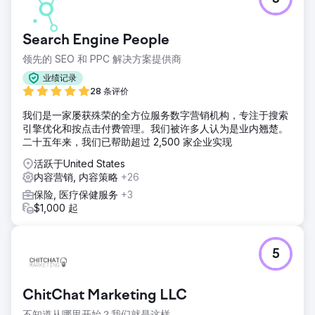
四个月后，这家初创公司的品牌出现在其目标客户群提出的所
有重要问题的AI答案中。他们在需要出现的各个LLM（潜在客
户管理）平台上都被引用和提及。他们的网站也开始在最重要
Search Engine People
的关键词搜索结果中排名靠前，域名权重从0提升至18，网站
领先的 SEO 和 PPC 解决方案提供商
自然流量增长超过3000%，同时，他们还报告称潜在客户数
量和转化率均有所提高。
业绩记录
28 条评价
前往营销公司页面
我们是一家屡获殊荣的全方位服务数字营销机构，专注于搜索
引擎优化和按点击付费管理。我们被许多人认为是业内翘楚。
二十五年来，我们已帮助超过 2,500 家企业实现
活跃于United States
内容营销, 内容策略
+26
保险, 医疗保健服务
+3
$1,000 起
5
ChitChat Marketing LLC
不知道从哪里开始？我们就是这样。