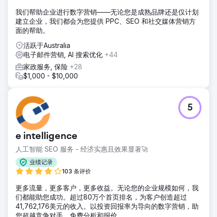
推出了数字优先招聘策略，从传统的招聘公告板转向数据驱动
我们帮助企业进行数字营销——无论您是成熟品牌还是仅计划
的数字营销活动。定向广告、搜索引擎优化和重新定位提高了
建立企业，我们都会为您提供 PPC、SEO 和社交媒体营销方
覆盖率，减少了低效率。新西兰的一项活动挖掘了新的司机人
面的帮助。
才，并得到了带有搬迁福利的定制登陆页面的支持。所有预算
都集中、优化和跟踪，以提高绩效，RFT 的内部团队也得到了
活跃于Australia
提升，以维持长期的招聘改进。
电子邮件营销, AI 搜索优化
+44
结果
家政服务, 保险
+28
CPA 从 261 美元降至 23 美元，每年节省 40 多万美元。每月
$1,000 - $10,000
申请数量增加了 290 多份，提高了招聘的一致性。新西兰活动
吸引了有意搬迁的高质量司机，扩大了 RFT 的人才库。数据
驱动的预算分配提高了效率，而内部团队培训确保了长期成
5
功。简化的招聘流程降低了招聘成本，提高了申请质量，并为
RFT 的持续劳动力增长奠定了基础。
e intelligence
前往营销公司页面
人工智能 SEO 服务 - 经济实惠且效果显著🚀
业绩记录
103 条评价
更多流量，更多客户，更多收益。无论您的企业规模如何，我
们都能助您成功。超过80万个首页排名，为客户创造超过
41,762,176美元的收入。以投资回报率为导向的数字营销，助
您超越竞争对手。免费分析和报价