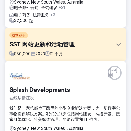
Sydney, New South Wales, Australia
电子邮件营销, 营销建议
+31
电子商务, 法律服务
+3
$2,500 起
成功案例
SST 网站更新和活动管理
$
50,000
2023
12
个月
挑战
不可
Site Skills Training (SST) 需要一个现代化、自动化的网站和
用
高效的营销管理，以优化其每年 100 万美元的营销预算。该公
司需要集成多个系统，包括 HubSpot 和 Axcelerate，同时改
Splash Developments
进课程管理和潜在客户生成。SST 拥有 300 多门课程，力求
实现运营自动化、提高转化率并推动收入增长，同时提高跨渠
在线尽情狂欢！
道营销效率。
我们是一家总部位于悉尼的小型企业解决方案，为一切数字化
解决方案
事物提供解决方案。我们的服务包括网站建设、网络开发、搜
我们开发了一个全新的自动化网站，该网站集成了 HubSpot
索引擎优化、社交媒体管理、网络设置和 IT 咨询。
和 Axcelerate，简化了课程管理。优化了数字、印刷和户外营
销活动，确保了战略预算分配。集中式系统增强了数据跟踪和
Sydney, New South Wales, Australia