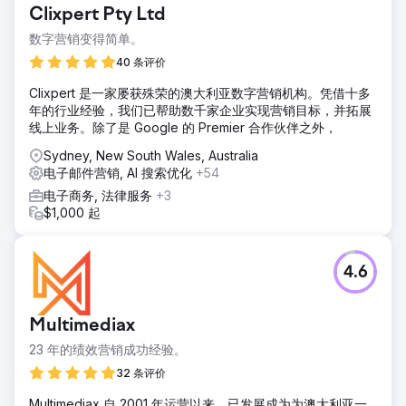
解决方案
Clixpert Pty Ltd
我们根据受众所处的业务购买周期，对他们进行细分。
数字营销变得简单。
结果
40 条评价
第一个月，我们从现有客户那里获得的销售收入大幅增加了
300%。这得益于社交媒体、谷歌广告和电子邮件营销。
Clixpert 是一家屡获殊荣的澳大利亚数字营销机构。凭借十多
年的行业经验，我们已帮助数千家企业实现营销目标，并拓展
线上业务。除了是 Google 的 Premier 合作伙伴之外，
前往营销公司页面
Sydney, New South Wales, Australia
电子邮件营销, AI 搜索优化
+54
电子商务, 法律服务
+3
$1,000 起
4.6
Multimediax
23 年的绩效营销成功经验。
32 条评价
Multimediax 自 2001 年运营以来，已发展成为为澳大利亚一