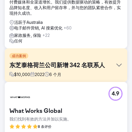
付费媒体和全渠道增长。我们提供数据驱动的策略，有效提升
品牌知名度、收入和用户留存率，并与您的团队紧密合作，实
现持久成功。
活跃于Australia
电子邮件营销, AI 搜索优化
+60
家政服务, 保险
+22
任何
成功案例
东芝泰格荷兰公司新增 342 名联系人
$
10,000
2022
6
个月
挑战
4.9
以其创新硬件而闻名的东芝泰格荷兰公司希望实现形象改变。
他们向我们提出请求，希望帮助他们向中小企业的首席执行官/
董事分发与数字化转型相关的内容。
What Works Global
解决方案
我们找到有效的方法并加以实施。
我们创建了一个包含白皮书、博客和交互式测试的内容活动。
这是通过 LinkedIn Ads、Google Ads 和 LinkedIn Outreach
8 条评价