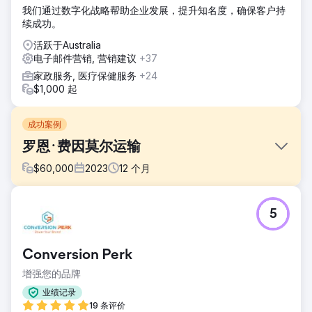
我们通过数字化战略帮助企业发展，提升知名度，确保客户持
续成功。
活跃于Australia
电子邮件营销, 营销建议
+37
家政服务, 医疗保健服务
+24
$1,000 起
成功案例
罗恩·费因莫尔运输
$
60,000
2023
12
个月
挑战
5
Ron Finemore Transport (RFT) 招聘成本高昂，每位应聘者
需花费 261 美元，导致每年浪费 40 多万美元的营销费用。
RFT 拥有 900 多名员工，人员流动率高，需要稳定的司机流
Conversion Perk
动，但面临营销效率低下、定位不准确和招聘渠道表现不佳的
问题。传统的招聘公告板和广泛的宣传活动无法吸引到高质量
增强您的品牌
的应聘者，因此很难在控制成本和效率的同时扩大招聘规模。
业绩记录
解决方案
19 条评价