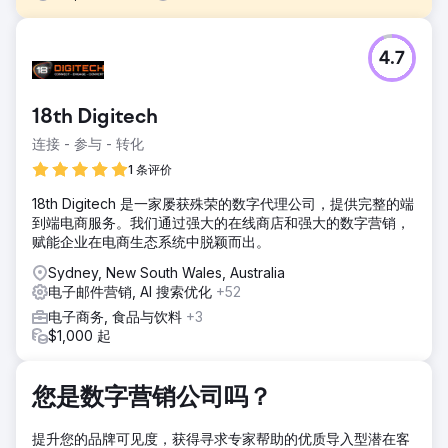
挑战
4.7
客户的 Shopify 商店虽然吸引了稳定的流量，但却面临销售增
长停滞、复购率低以及付费广告回报率低等困境。他们的营销
策略缺乏合理的细分，CRM 设置也不足以有效追踪客户旅
18th Digitech
程。
连接 - 参与 - 转化
解决方案
我们实施了人工智能客户细分来瞄准高意向买家，重建电子邮
1 条评价
件培育渠道来提高保留率，优化谷歌和元广告以获得更好的投
18th Digitech 是一家屡获殊荣的数字代理公司，提供完整的端
资回报率，并集成 HubSpot CRM 来实现完整的销售渠道可视
到端电商服务。我们通过强大的在线商店和强大的数字营销，
性和绩效跟踪。
赋能企业在电商生态系统中脱颖而出。
结果
Sydney, New South Wales, Australia
六个月内，在线销售额增长了109%，复购率提升了32%，付
电子邮件营销, AI 搜索优化
+52
费广告投资回报率也从1.8倍提升至4.5倍。客户获得了实时销
售洞察，从而能够更快地做出决策并更高效地进行营销支出，
电子商务, 食品与饮料
+3
最终实现了可持续的增长轨迹。
$1,000 起
前往营销公司页面
您是数字营销公司吗？
提升您的品牌可见度，获得寻求专家帮助的优质导入型潜在客