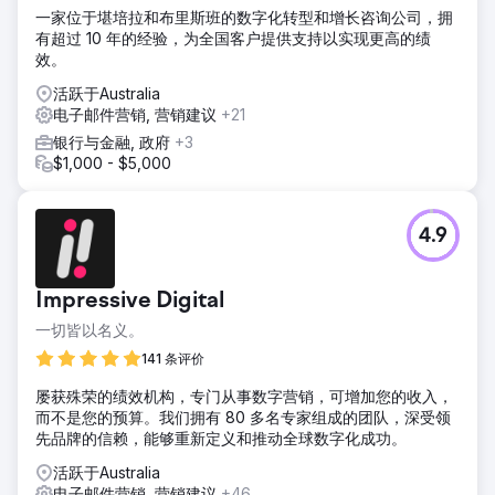
分发的。我们还设计了一个包含门控内容的登陆页面，并使用
一家位于堪培拉和布里斯班的数字化转型和增长咨询公司，拥
了各种营销自动化工具。
有超过 10 年的经验，为全国客户提供支持以实现更高的绩
结果
效。
该活动已在 IT 经理和首席执行官/董事等目标群体中产生了超
活跃于Australia
过 95,000 次观看次数。该网站收到了 3,100 名访问者，我们
电子邮件营销, 营销建议
+21
产生了 42 名收到内容的潜在客户。 LinkedIn Outreach 还创
建了 300 多个新联系人。
银行与金融, 政府
+3
$1,000 - $5,000
前往营销公司页面
4.9
Impressive Digital
一切皆以名义。
141 条评价
屡获殊荣的绩效机构，专门从事数字营销，可增加您的收入，
而不是您的预算。我们拥有 80 多名专家组成的团队，深受领
先品牌的信赖，能够重新定义和推动全球数字化成功。
活跃于Australia
电子邮件营销, 营销建议
+46