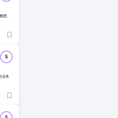
翘楚。
5
您业务
5