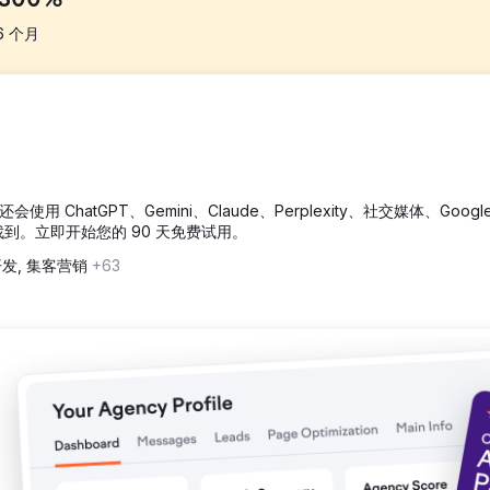
300%
6
个月
他们在所有平台上花费巨资进行在线广告以产生潜在客户。他们有大鲨鱼作为
犯的错误。
尽你的运气。我们必须对他们进行现实检查并提醒他们代表自己。他们独
用 ChatGPT、Gemini、Claude、Perplexity、社交媒体、Googl
找到。立即开始您的 90 天免费试用。
发, 集客营销
+63
从所有平台获得 50 条线索开始，客户每月始终收到 130 至 160 