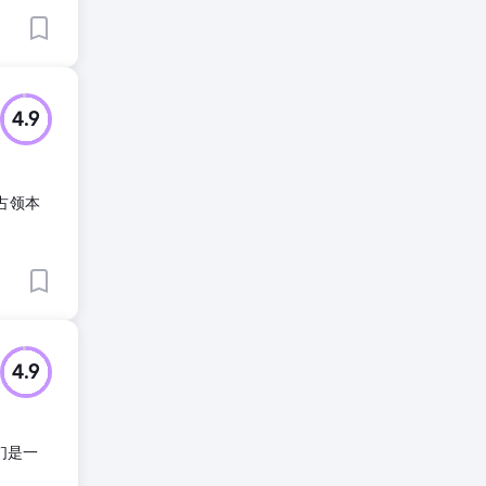
4.9
占领本
4.9
们是一