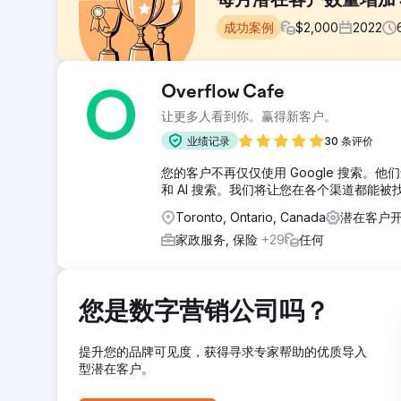
每月潜在客户数量增加 
成功案例
$
2,000
2022
挑战
Overflow Cafe
客户是一家服务提供商，在全市拥有超过 15 个地点。
让更多人看到你。赢得新客户。
手，并希望通过像它们一样来与它们竞争。这就是他们所
业绩记录
30 条评价
解决方案
你无法通过复制竞争对手的成功来击败他们。你最终会耗
您的客户不再仅仅使用 Google 搜索。他们还会使
主张根本没有被他们推销。我们专注于业务消息传递。
和 AI 搜索。我们将让您在各个渠道都能被
结果
Toronto, Ontario, Canada
潜在客户开
更改消息传递使他们的点击率和呼叫请求发生了重大变化。从每月
家政服务, 保险
+29
任何
前往营销公司页面
您是数字营销公司吗？
提升您的品牌可见度，获得寻求专家帮助的优质导入
型潜在客户。