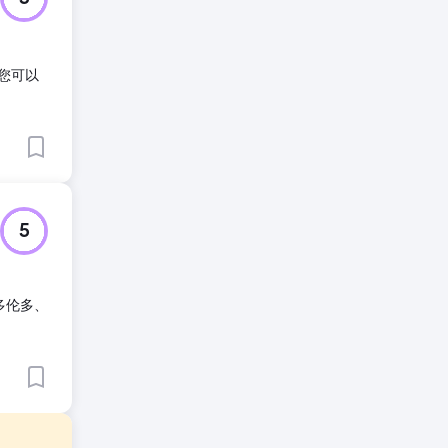
；您可以
5
在多伦多、