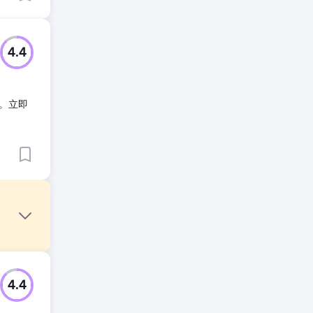
4.4
。立即
碑和口碑
4.4