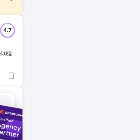
的排名。
4.7
我们重写
实现您
为了最大
5%，
长期增