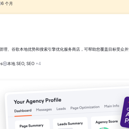
6
个月
、过度依赖付费广告以及产品描述重复等问题，这些问题严重影响了他们
搜索，而且他们的大多数主打产品都没有出现在排名前 50 位。
EO 计划，首先是技术修复，以提高网站速度，添加结构化数据，并实施架构标记。
管理、谷歌本地优势和搜索引擎优化服务商店，可帮助您覆盖目标受众并
的文案，并制定了以博客集群和内部链接为支撑的长尾词为目标的关键词策略。
题、描述和 H1 标签。
es
本地 SEO, SEO
+4
%，超过 20 个竞争产品关键词排名进入前三。付费广告依赖度下降了 6
步维艰的网店如今已发展成为业绩强劲的企业，自然搜索成为其获取客户和实现