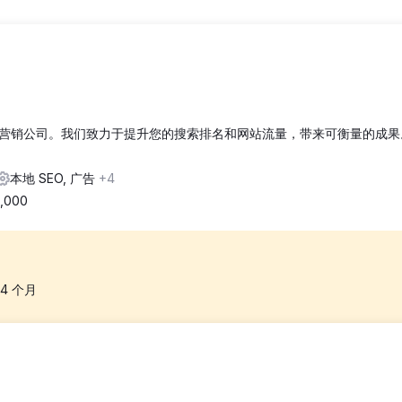
营销公司。我们致力于提升您的搜索排名和网站流量，带来可衡量的成果
本地 SEO, 广告
+4
5,000
4
个月
，业务被线上曝光度更高的竞争对手抢走。尽管他们的网站拥有良好的口
从搜索引擎获取新线索的能力。