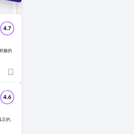
4.7
积极的
4.6
真正的、