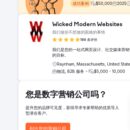
成功案例
$
50,000
2025
挑战
Wicked Modern Websites
一家全国性电商品牌找到我们，他们正面临着自然流量低
我们做你不想做的困难的事情
尽管他们的产品目录庞大，但只有不到 20% 的流量来自
189 条评价
解决方案
Saints & Sparrows 团队制定了一套完整的 S
我们是您的一站式网页设计、社交媒体营销
了 200 多个产品描述，并使用了 SEO 优化且独特
的目标。
限度地提高曝光度，我们还优化了主要产品和品类页面的元标
Raynham, Massachusetts, United Stat
结果
物流, B2B 服务
+1
$5,000 - 10,000
在六个月内，客户实现了显著增长。自然流量增长超过 100
而 SEO 带来的收入超过了 25 万美元。这家最初举
长的首要渠道。
您是数字营销公司吗？
前往营销公司页面
提升您的品牌可见度，获得寻求专家帮助的优质导入
型潜在客户。
列出您的营销公司