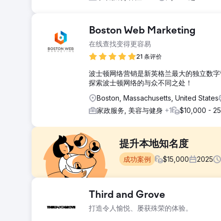
Boston Web Marketing
在线查找变得更容易
21 条评价
波士顿网络营销是新英格兰最大的独立数字
探索波士顿网络的与众不同之处！
Boston, Massachusetts, United States
家政服务, 美容与健身
+1
$10,000 - 2
提升本地知名度
成功案例
$
15,000
2025
挑战
Third and Grove
一家区域性园林绿化公司难以在本地搜索结果中脱颖而出
打造令人愉悦、屡获殊荣的体验。
推荐，但其基于位置的关键词排名却很低，这限制了他们