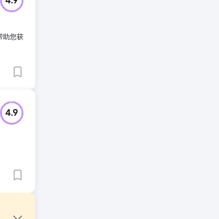
4.9
帮助您获
4.9