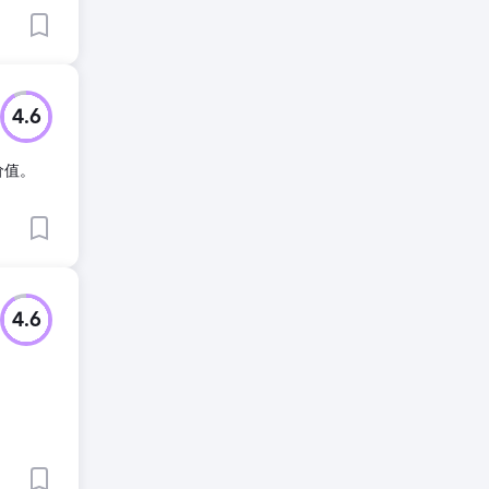
4.6
价值。
4.6
、