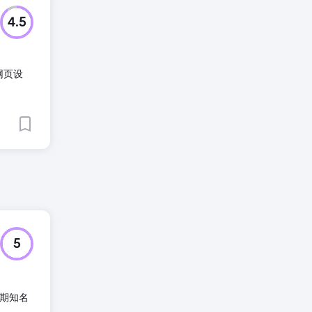
4.5
网页设
5
长期知名