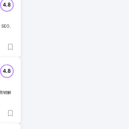
4.8
SEO、
4.8
营销解