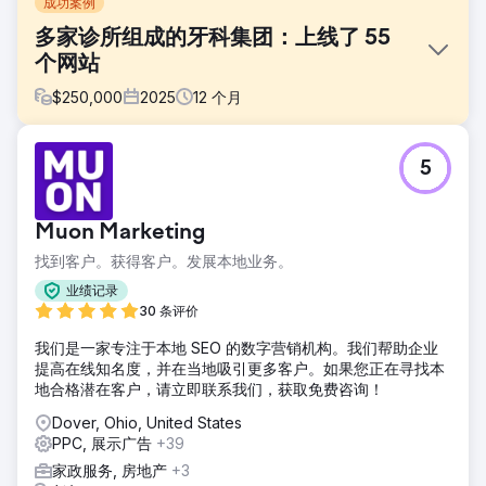
成功案例
多家诊所组成的牙科集团：上线了 55
个网站
$
250,000
2025
12
个月
挑战
5
Marquee Dental Partners 业务发展迅速，但其数字营销基础
设施分散在各个供应商之间。网站、广告账户、列表和追踪系
统各自独立，缺乏统一的数据来源。新诊所的上线需要数月时
Muon Marketing
间。之前的代理商只关注一些无关紧要的指标，导致成本上
升，患者数量停滞不前。简单的更新也需要数周时间。管理层
找到客户。获得客户。发展本地业务。
对预算的去向以及增长的驱动因素毫无头绪。
业绩记录
解决方案
30 条评价
在短短 14 天内，DeltaV 在 75 个地点成功上线了 55 个新网
我们是一家专注于本地 SEO 的数字营销机构。我们帮助企业
站，实现了零停机时间，且未损失任何本地 SEO 权重。我们
提高在线知名度，并在当地吸引更多客户。如果您正在寻找本
将所有数字资产整合到一个平台下，并围绕预约级别的归因而
地合格潜在客户，请立即联系我们，获取免费咨询！
非点击量重建了付费广告系列。我们实施了先进的日程安排和
追踪机制，将广告支出与已预约的患者直接关联起来。此外，
Dover, Ohio, United States
我们还制定了一套标准化的操作指南，确保新地点从上线第一
PPC, 展示广告
+39
天起就能开展营销活动。
家政服务, 房地产
+3