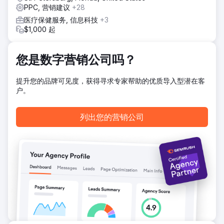
他们的 CRM 系统也进行了重组，更新了自动化功能，旨在引
PPC, 营销建议
+28
导潜在客户最终签署买卖协议。该系统旨在创造可预测的入站
医疗保健服务, 信息科技
+3
需求，而不是依赖第三方平台。
$1,000 起
结果
Legendary Real Estate Service 目前每月可产生 60 多条合
格销售线索，并吸引超过 1000 名自然访客。其 Google 商家
您是数字营销公司吗？
信息在日内瓦湖地图搜索“日内瓦湖房地产经纪人”排名第一。
更新后的客户关系管理系统和后续跟进系统可将销售线索转化
提升您的品牌可见度，获得寻求专家帮助的优质导入型潜在客
为已签署的买卖协议，转化率高达 17%。目前追踪到的投资回
户。
报率高达 1093%，持续的销售增长主要来自 Google 搜索，
而非付费推荐平台。
列出您的营销公司
前往营销公司页面