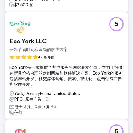
自然流量从每年 1700 万增长至 1.05 亿次访问，流量价值估计
$2,500 起
达 3.3 亿美元。搜索引擎优化 (SEO) 贡献了 84% 的网站访问
量和 40% 的线上捐款。搜索引擎营销 (SEM) 仅用 1% 的流量
就带来了 25% 的捐款收入，广告支出回报率 (ROAS) 高达
5
220%。每次转化成本从 165 美元降至 22 美元以下。SEO 和
SEM 的综合贡献占线上捐款总额的 65% 以上，使整合搜索成
为该机构最大的筹款渠道。
Eco York LLC
开发节省时间和金钱的解决方案
前往营销公司页面
47 条评价
Eco York是一家提供全方位服务的网站开发公司，致力于提供
创新且价格合理的定制网站和软件解决方案。Eco York的服务
包括网站开发、社交媒体营销、搜索引擎优化、点击付费广告
和软件开发。
York, Pennsylvania, United States
PPC, 原生广告
+61
电子商务, 法律服务
+3
任何
5