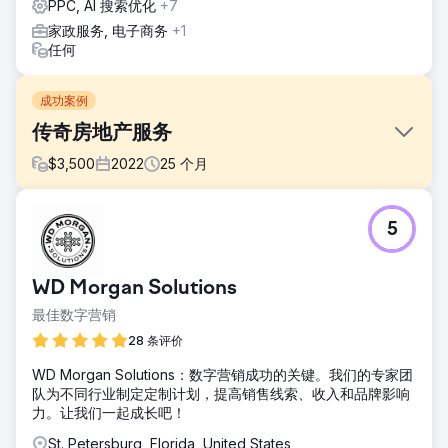
PPC, AI 搜索优化
+7
家政服务, 电子商务
+1
任何
成功案例
传奇房地产服务
$
3,500
2022
25
个月
挑战
5
Legendary Real Estate Service严重依赖Redfin等推荐平
台，并使用一个标准的KVCore网站，该网站并非为提升排名
或转化率而设计。他们在谷歌上的曝光率极低，没有出现在地
WD Morgan Solutions
图搜索结果中，并且由于追踪和基础设施的限制，无法有效地
投放付费谷歌广告。潜在客户来源不稳定，且很大程度上不受
最佳数字营销
他们控制。
28 条评价
解决方案
WD Morgan Solutions：数字营销成功的关键。我们的专家团
DMR Media 使用 WordPress 重建了他们的网站，以支持
队为不同行业制定定制计划，提高销售线索、收入和品牌影响
SEO、转化跟踪和可扩展性。我们实施了反向链接推广活动，
力。让我们一起成长吧！
优化了他们的 Google 我的商家信息，并投放了
Performance Max 重定向广告，以吸引和转化高意向流量。
St. Petersburg, Florida, United States