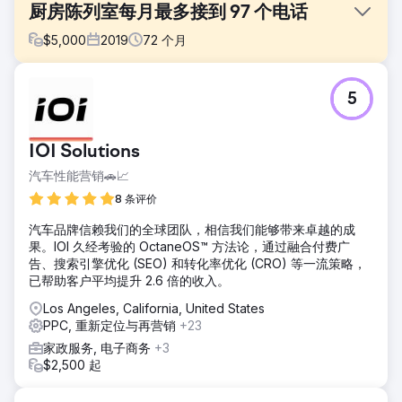
厨房陈列室每月最多接到 97 个电话
$
5,000
2019
72
个月
挑战
5
这家厨房改造陈列室的客户有一个过时的网站并且在线形象不
佳。
解决方案
IOI Solutions
在开始 SEO 和 Google Ads 管理之前，我们设计并开发了一
汽车性能营销🚗📈
个漂亮的新 WordPress 网站。
8 条评价
结果
客户对我们的计划的有效性感到震惊，他的团队每天都在开展
汽车品牌信赖我们的全球团队，相信我们能够带来卓越的成
高质量的改造项目。客户报告称，该计划实施两年内收入增长
果。IOI 久经考验的 OctaneOS™ 方法论，通过融合付费广
了 4 倍。
告、搜索引擎优化 (SEO) 和转化率优化 (CRO) 等一流策略，
已帮助客户平均提升 2.6 倍的收入。
前往营销公司页面
Los Angeles, California, United States
PPC, 重新定位与再营销
+23
家政服务, 电子商务
+3
$2,500 起