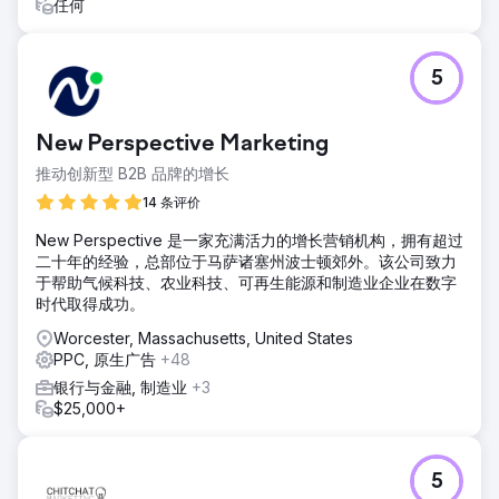
结果
任何
广告支出削减超过 50%，转化率却翻了一番。14 天内，75 个
地点共上线了 55 个网站，且零停机时间。首次恢复了完整的
数字资产所有权。通过可重复的标准化流程，新地点的上线时
5
间从数月缩短至数天。现在，每个地点都能通过统一的控制面
板清晰地了解绩效，该控制面板将营销支出与患者获取联系起
来。
New Perspective Marketing
推动创新型 B2B 品牌的增长
前往营销公司页面
14 条评价
New Perspective 是一家充满活力的增长营销机构，拥有超过
二十年的经验，总部位于马萨诸塞州波士顿郊外。该公司致力
于帮助气候科技、农业科技、可再生能源和制造业企业在数字
时代取得成功。
Worcester, Massachusetts, United States
PPC, 原生广告
+48
银行与金融, 制造业
+3
$25,000+
5