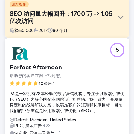
成功案例
SEO 访问量大幅回升：1700 万 -> 1.05
亿次访问
$
250,000
2017
60
个月
挑战
5
一家大型全国性非营利医疗机构在网站迁移失败后，自然流量
遭遇了灾难性的下滑。排名消失，重定向失效，多年来精心打
造的权威内容一夜之间荡然无存。由于多个网站从未整合，导
Perfect Afternoon
致权威性分散，内容重复。搜索引擎营销（SEM）活动效果不
佳，数字捐赠收入持续下降。每一美元的流量损失都意味着用
帮助您的客户在网上找到您。
于研究和患者支持的资金减少。
42 条评价
解决方案
PA是一家拥有28年经验的数字营销机构，专注于以搜索引擎优
DeltaV 从零开始重建了 SEO 基础架构。我们修复了迁移过程
化（SEO）为核心的企业网站设计和营销。我们致力于开发量
中出现的问题，包括重定向失效、页面丢失和索引错误，并将
身定制的战略解决方案，以满足客户的短期和长期目标，目前
多个网站整合到一个统一的架构中。我们制定了年度内容计
我们的业务重点是应用搜索引擎优化（AEO）。
划，以逐年提升网站权威性。SEM 项目围绕三大支柱进行了重
组：品牌认知、使命推广和筹款。我们将自然搜索和付费搜索
Detroit, Michigan, United States
的数据分析相结合，使两个渠道的效果都能持续提升。
PPC, 展示广告
+23
结果
制造业, 石油与天然气
+3