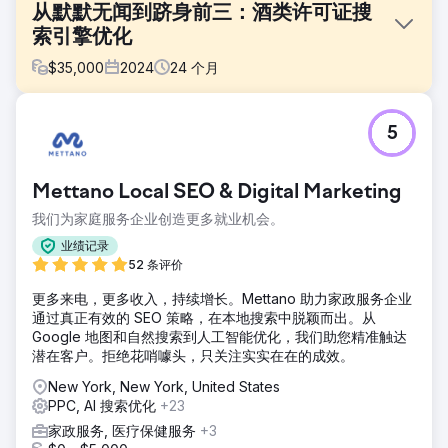
从默默无闻到跻身前三：酒类许可证搜
索引擎优化
$
35,000
2024
24
个月
挑战
5
这位客户拥有一个网站，但却未能带来业务增长。他们在本地
市场毫无影响力，在任何竞争性关键词的排名中都垫底。他们
需要一个合作伙伴来接管整个数字生态系统——从设计到线索
Mettano Local SEO & Digital Marketing
管理——以便与成熟的代理机构竞争。挑战在于如何在竞争激
烈的城市中跻身地图搜索结果前三名，同时为全国扩张做好准
我们为家庭服务企业创造更多就业机会。
备。
业绩记录
解决方案
52 条评价
我们的策略以本地SEO最佳实践为基础。我们重建了网站，并
更多来电，更多收入，持续增长。Mettano 助力家政服务企业
严格执行页面优化（结构化数据标记、地理定位），同时运用
通过真正有效的 SEO 策略，在本地搜索中脱颖而出。从
站外优化技巧来验证本地信号并建立信任。为了最大限度地提
Google 地图和自然搜索到人工智能优化，我们助您精准触达
升即时效果，我们还叠加了谷歌广告和潜在客户自动化流程。
潜在客户。拒绝花哨噱头，只关注实实在在的成效。
正是这种页面深度相关性和站外权威性建设之间的平衡，最终
助力他们跻身地图搜索结果的前列。
New York, New York, United States
PPC, AI 搜索优化
+23
结果
客户如今已成为其所在城市的市场领导者，稳居谷歌地图搜索
家政服务, 医疗保健服务
+3
结果前三，并且其最赚钱的服务关键词在自然搜索结果中排名